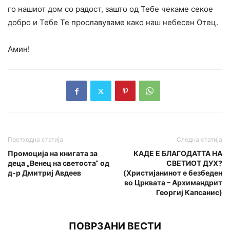
го нашиот дом co радост, зашто од Тебе чекаме секое
добро и Тебе Те прославуваме како наш небесен Отец.
Амин!
Претходна статија
Следна статија
Промоција на книгата за
КАДЕ Е БЛАГОДАТТА НА
деца „Венец на светоста“ од
СВЕТИОТ ДУХ?
д-р Дмитриј Авдеев
(Христијанинот е безбеден
во Црквата – Архимандрит
Георгиј Капсанис)
ПОВРЗАНИ ВЕСТИ