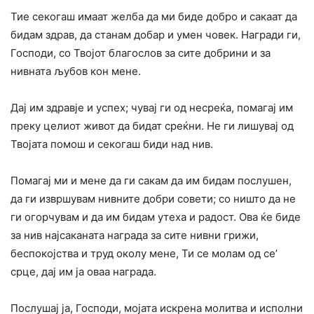
Тие секогаш имаат желба да ми биде добро и сакаат да
бидам здрав, да станам добар и умен човек. Награди ги,
Господи, co Твојот благослов за сите добрини и за
нивната љубов кон мене.
Дај им здравје и успех; чувај ги од несреќа, помагај им
преку целиот живот да бидат среќни. He ги лишувај од
Твојата помош и секогаш биди над нив.
Помагај ми и мене да ги сакам да им бидам послушен,
да ги извршувам нивните добри совети; co ништо да не
ги огорчувам и да им бидам утеха и радост. Ова ќе биде
за нив најсаканата награда за сите нивни грижи,
беспокојства и труд околу мене, Ти се молам од се’
срце, дај им ја оваа награда.
Послушај ја, Господи, мојата искрена молитва и исполни