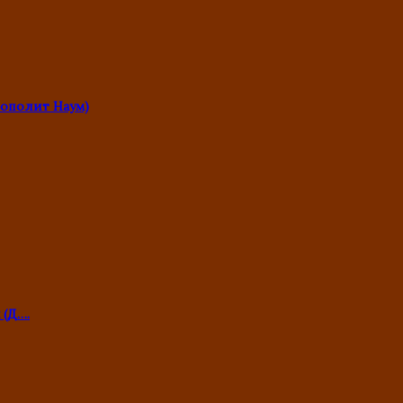
ополит Наум)
 (Д….