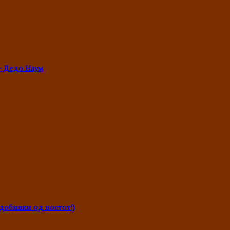
- Дедо Наум
обивки од постот!)