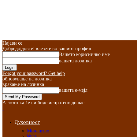
Најави се
Добредојдовте! влезете во вашиот профил
Вашето корисничко име
вашата лозинка
Forgot your password? Get help
обновување на лозинка
враќање на лозинка
вашата е-мејл
А лозинка ќе ви биде испратено до вас.
Духовност
Монаштво
Чуда