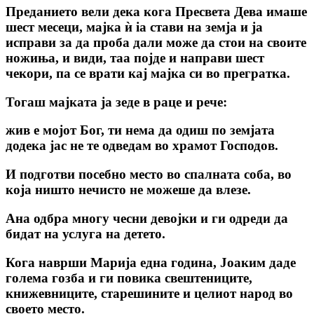
Преданието вели дека кога Пресвета Дева имаше
шест месеци, мајка ѝ іа стави на земја и ја
исправи за да проба дали може да стои на своите
ножиња, и види, таа појде и направи шест
чекори, па се врати кај мајка си во прегратка.
Тогаш мајката jа зеде в раце и рече:
жив е мојот Бог, ти нема да одиш по земјата
додека јас не те одведам во храмот Господов.
И подготви посебно место во спалната соба, во
која ништо нечисто не можеше да влезе.
Ана одбра многу чесни девојки и ги одреди да
бидат на услуга на детето.
Кога наврши Марија една година, Јоаким даде
голема гозба и ги повика свештениците,
книжевниците, старешините и целиот народ во
своето место.