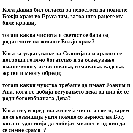
Кога Давид бил огласен за недостоен да подигне
Божји храм во Ерусалим, затоа што рацете му
биле крвави,
тогаш каква чистота и светост се бара од
родителите на живиот Божји храм?
Кога за украсување на Скинијата и храмот се
потроши големо богатство и за осветување
имаше многу исчистувања, измивања, кадења,
жртви и многу обреди;
тогаш какви чувства требаше да имаат Јоаким и
Ана, кога го добија ветувањето дека од нив ќе се
роди богоизбраната Дева?
Кога тие, и пред тоа живееја чисто и свето, зарем
не се возвишија уште повеќе со верност на Бог,
кога се удостоија да добијат милост и од нив да
се симне срамот?