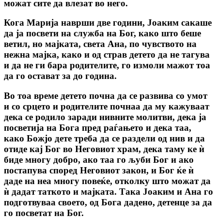
можат сите да влезат во него.
Кога Марија наврши две години, Јоаким сакаше
да jа посвети на служба на Бог, како што беше
ветил, но мајката, света Ана, по чувството на
нежна мајка, како и од страв детето да не тагува
и да не ги бара родителите, го измоли мажот тоа
да го остават за до година.
Во тоа време детето почна да се развива со умот
и со срцето и родителите почнаа да му кажуваат
дека се родило заради нивните молитви, дека jа
посветија на Бога пред раѓањето и дека таа,
како Божјо дете треба да се раздели од нив и да
отиде кај Бог во Неговиот храм, дека таму ке ѝ
биде многу добро, ако таа го љуби Бог и ако
постапува според Неговиот закон, и Бог ќе ѝ
даде на неа многу повеќе, отколку што можат да
ѝ дадат таткото и мајката. Така Јоаким и Ана го
подготвуваа своето, од Бога дадено, детенце за да
го посветат на Бог.