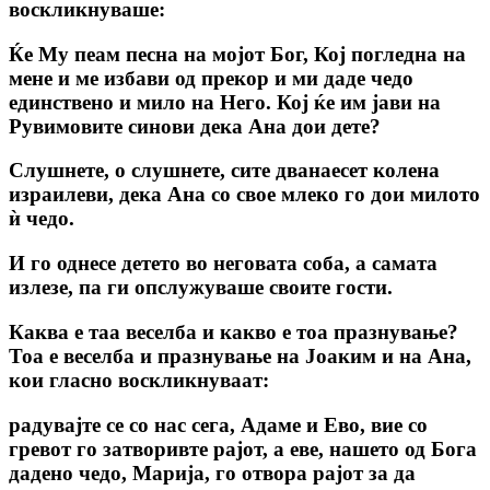
воскликнуваше:
Ќе Му пеам песна на мојот Бог, Кој погледна на
мене и ме избави од прекор и ми даде чедо
единствено и мило на Него. Кој ќе им јави на
Рувимовите синови дека Ана дои дете?
Слушнете, о слушнете, сите дванаесет колена
израилеви, дека Ана со свое млеко го дои милото
ѝ чедо.
И го однесе детето во неговата соба, а самата
излезе, па ги опслужуваше своите гости.
Каква е таа веселба и какво е тоа празнување?
Тоа е веселба и празнување на Jоаким и на Ана,
кои гласно воскликнуваат:
радувајте се со нас сега, Адаме и Ево, вие со
гревот го затворивте рајот, а еве, нашето од Бога
дадено чедо, Марија, го отвора рајот за да