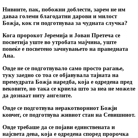
Нивните, пак, побожни доблести, зарем не им
даваа големи благодатни дарови и милост
Божја, кок ги подготвуваа за чудната случка?
Кога пророкот Јеремиjа и Jован Претеча се
посветија уште во утробата мајчина, уште
повеќе е посветено зачнувањето на праведната
Ана.
Овде не се подготвувало само просто рагање,
туку заедно со тоа се објавувала тајната на
премудрата Божја наредба, која е одредена пред
вековите, но така се криела што за неа не можеле
да дознаат ниту ангелите.
Овде се подготвува неракотворниот Божји
ковчег, се подготвува живиот стан на Севишниот.
Овде требаше да се појави единствената и
најсвета дева, која е одредена според пророчка