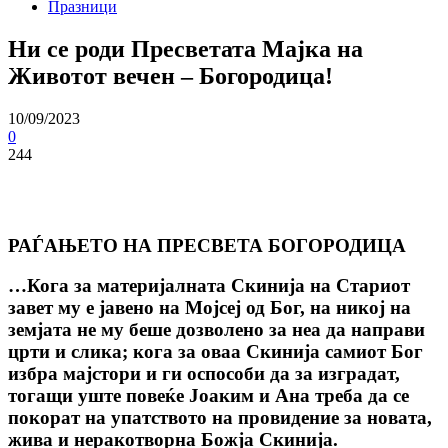
Празници
Ни се роди Пресветата Мајка на
Животот вечен – Богородица!
10/09/2023
0
244
РАЃАЊЕТО НА ПРЕСВЕТА БОГОРОДИЦА
…Кога за материјалната Скинија на Стариот
завет му е јавено на Мојсеј од Бог, на никој на
земјата не му беше дозволено за неа да направи
црти и слика; кога за оваа Скинија самиот Бог
избра мајстори и ги оспособи да за изградат,
тогащи уште повеќе Јоаким и Ана треба да се
покорат на упатството на провидение за новата,
жива и неракотворна Божја Скинија.