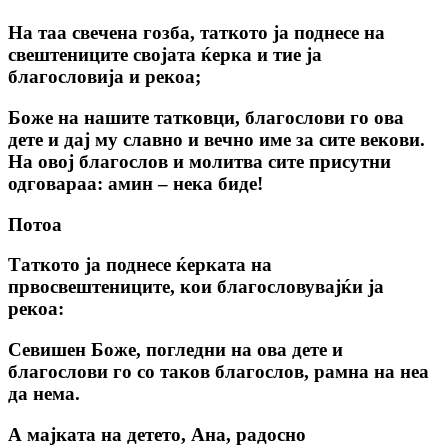
На таа свечена гозба, таткото ја поднесе на
свештениците својата ќерка и тие ја
благословија и рекоа;
Боже на нашите татковци, благослови го ова
дете и дај му славно и вечно име за сите векови.
На овој благослов и молитва сите присутни
одговараа: амин – нека биде!
Потоа
Таткото ја поднесе ќерката на
првосвештениците, кои благословувајќи ја
рекоа:
Севишен Боже, погледни на ова дете и
благослови го со таков благослов, рамна на неа
да нема.
А мајката на детето, Ана, радосно