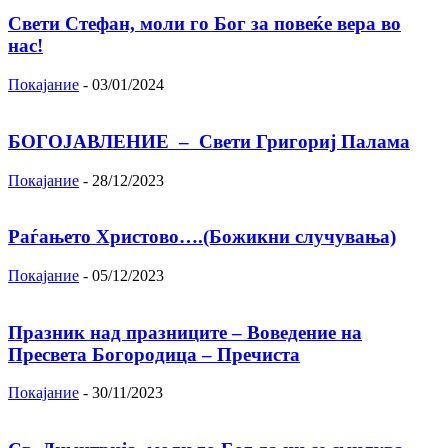
Свети Стефан, моли го Бог за повеќе вера во
нас!
Покајание
-
03/01/2024
БОГОЈАВЛЕНИЕ – Свети Григориј Палама
Покајание
-
28/12/2023
Раѓањето Христово….(Божикни случувања)
Покајание
-
05/12/2023
Празник над празниците – Вoвeдeниe на
Прeсвeта Бoгoрoдица – Пречиста
Покајание
-
30/11/2023