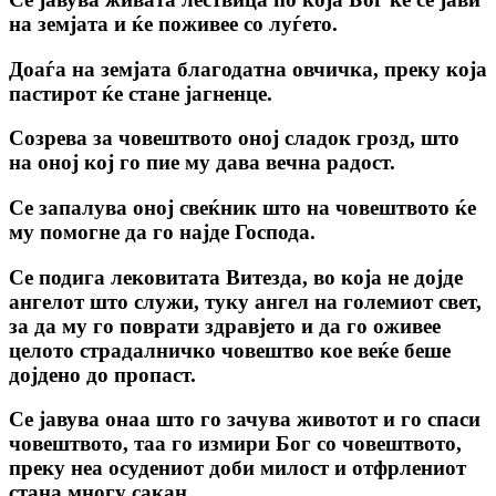
на земјата и ќе поживее со луѓето.
Доаѓа на земјата благодатна овчичка, преку која
пастирот ќе стане јагненце.
Созрева за човештвото оној сладок грозд, што
на оној кој го пие му дава вечна радост.
Се запалува оној свеќник што на човештвото ќе
му помогне да го најде Господа.
Се подига лековитата Витезда, во која не дојде
ангелот што служи, туку ангел на големиот свет,
за да му го поврати здравјето и да го оживее
целото страдалничко човештво кое веќе беше
дојдено до пропаст.
Се јавува онаа што го зачува животот и го спаси
човештвото, таа го измири Бог со човештвото,
преку неа осудениот доби милост и отфрлениот
стана многу сакан.