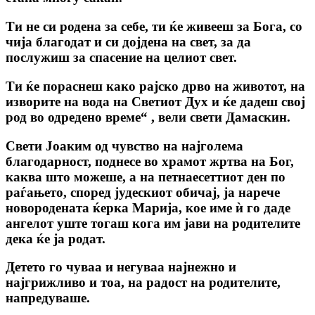
Ти не си родена за себе, ти ќе живееш за Бога, со
чија благодат и си дојдена на свет, за да
послужиш за спасение на целиот свет.
Ти ќе пораснеш како рајско дрво на животот, на
изворите на вода на Светиот Дух и ќе дадеш свој
род во одредено време“ , вели свети Дамаскин.
Свети Jоаким од чувство на најголема
благодарност, поднесе во храмот жртва на Бог,
каква што можеше, а на петнаесеттиот ден по
раѓањето, според јудескиот обичај, ја нарече
новородената ќерка Марија, кое име ѝ го даде
ангелот уште тогаш кога им јави на родителите
дека ќе ја родат.
Детето го чуваа и негуваа најнежно и
најгрижливо и тоа, на радост на родителите,
напредуваше.