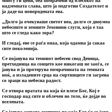
многу ги цени, беа помрачени од блесокот на
надземната слава, што ја подготви Создателот и
jа даде на новородената ева.
„Долго jа очекуваше светот неа, долго се двоумеа
небесните и земните Јеховини слуги, која е таа
што се гледа како зора?
И гледај, еве се раѓа онаа, која одамна jа сакаа
сите поколенија.
Се појавува на темниот небесен свод Деница,
претходница на сонцето кое никогаш не заоѓа, се
јавува и ја протерува помрачината на темната
ноќ, а изладените срца на смртниците ги загрева
со зраци на небесна радост.
Се отвора вратата на која ќе влезе Бог, Кој е
господар над сите и облечен во тело, ќе дојде во
вселената.
Се јавува живата лествица по која Бог ќе се јави