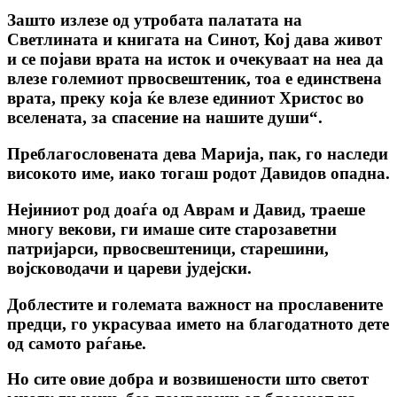
Зашто излезе од утробата палатата на
Светлината и книгата на Синот, Кој дава живот
и се појави врата на исток и очекуваат на неа да
влезе големиот првосвештеник, тоа е единствена
врата, преку која ќе влезе единиот Христос во
вселената, за спасение на нашите души“.
Преблагословената дева Марија, пак, го наследи
високото име, иако тогаш родот Давидов опадна.
Нејиниот род доаѓа од Аврам и Давид, траеше
многу векови, ги имаше сите старозаветни
патријарси, првосвештеници, старешини,
војсководачи и цареви јудејски.
Доблестите и големата важност на прославените
предци, го украсуваа името на благодатното дете
од самото раѓање.
Но сите овие добра и возвишености што светот