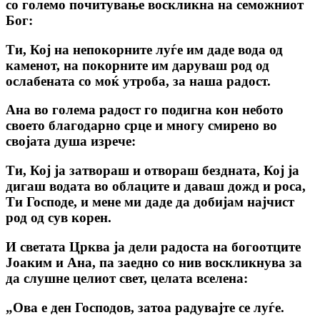
со големо почитување воскликна на семожниот
Бог:
Ти, Кој на непокорните луѓе им даде вода од
каменот, на покорните им даруваш род од
ослабената со моќ утроба, за наша радост.
Ана во голема радост го подигна кон небото
своето благодарно срце и многу смирено во
својата душа изрече:
Ти, Коj ја затвораш и отвораш бездната, Кој ja
дигаш водата во облаците и даваш дожд и роса,
Ти Господе, и мене ми даде да добијам најчист
род од сув корен.
И светата Црква ја дели радоста на богоотците
Јоаким и Ана, па заедно со нив воскликнува за
да слушне целиот свет, целата вселена:
„Ова е ден Господов, затоа радувајте се луѓе.