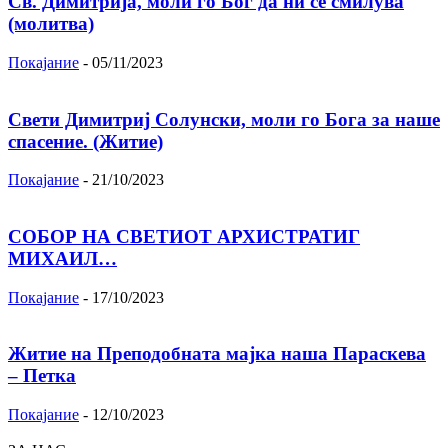
Св. Димитрија, моли го Бог да ни се смилува
(молитва)
Покајание
-
05/11/2023
Свети Димитриј Солунски, моли го Бога за наше
спасение. (Житие)
Покајание
-
21/10/2023
СОБОР НА СВЕТИОТ АРХИСТРАТИГ
МИХАИЛ…
Покајание
-
17/10/2023
Житие на Преподобната мајка наша Параскева
– Петка
Покајание
-
12/10/2023