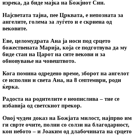
изрека, да биде мајка на Божјиот Син.
Најсветата тајна, пее Црквата, е непозната за
ангелите, голема за луѓето и е скриена од
вековите.
Еве, целомудрата Ана jа носи под срцето
божествената Марија, која се подготвува да му
биде стан на Царот на сите векови и за
обновување на човештвото.
Кога помина одредено време, зборот на ангелот
се исполни и света Ана, на 8 септември, роди
ќерка.
Радоста на родителите е неопислива – тие се
избавија од светскиот прекор.
Овој чуден доказ на Божјата милост, најпрво им
ги сврте очите, полни со солзи на благодарност,
кон небото – и Јоаким од длабочината на срцето