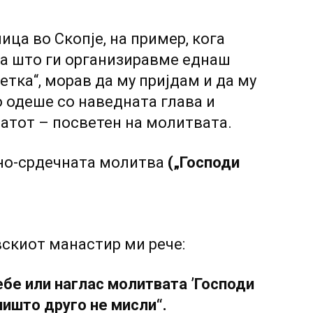
лица во Скопје, на пример, кога
ја што ги организиравме еднаш
етка“, морав да му пријдам и да му
о одеше со наведната глава и
атот – посветен на молитвата.
мно-срдечната молитва
(„Господи
вскиот манастир ми рече:
себе или наглас молитвата ’Господи
 ништо друго не мисли“.