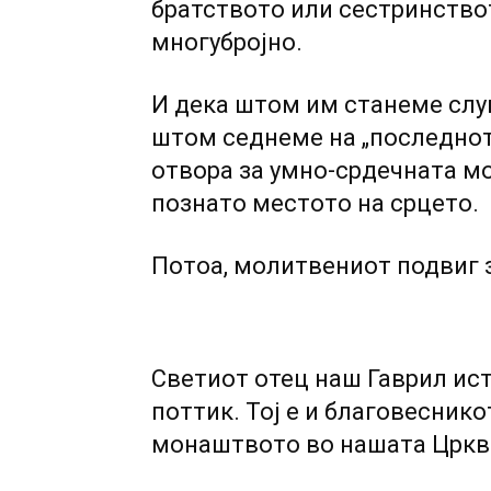
братството или сестринствот
многубројно.
И дека штом им станеме слуг
штом седнеме на „последнот
отвора за умно-срдечната м
познато местото на срцето.
Потоа, молитвениот подвиг з
Светиот отец наш Гаврил ис
поттик. Тој е и благовесник
монаштвото во нашата Цркв