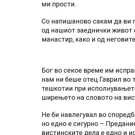
ми прости.
Со напишаново сакам да ви 
од нашиот заеднички живот 
манастир, како и од неговите
Бог во секое време им испраќ
нам ни беше отец Гаврил во 
тешкотии при исполнувањето
ширењето на словото на вис
Не би навлегувал во споредб
но едно е сигурно – Предани
вистинските дела е едно и ис