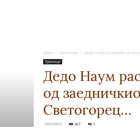
Дома
Празници
Дедо Наум раскажува за неко
Празници
Дедо Наум рас
од заедничкио
Светогорец…
25/07/2023
427
0