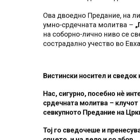
Ова двоедно Предание, на ли
умно-срдечната молитва –
„
на соборно-лично ниво се св
сострадално учество во Евха
Вистински носител и сведок 
Нас, сигурно, посебно нѐ ин
срдечната молитва – клучот 
севкупното Предание на Црк
Тој го сведочеше и пренесув
срцето, и на дело и со збор.