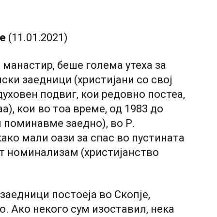
ме
(11.01.2021)
 манастир, беше голема утеха за
ски заедници (христијани со свој
духовен подвиг, кои редовно постеа,
а), кои во тоа време, од 1983 до
и поминавме заедно), во Р.
ако мали оази за спас во пустината
от номинализам (христијанство
заедници постоеjа во Скопје,
о. Ако некого сум изоставил, нека