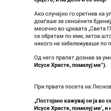
Ако случајно го сретнев на у
доаѓаше за сеноќните бдени
месечно во црквата „Света П
се обратам по име, затоа шт
никого не забележуваше по п
Од него првпат дознав за у
Исусе Христе, помилуј ме“).
При првата посета на Лесно
„Постојано кажувај си ја во 
Исусе Христе, помилуј ме‘, и