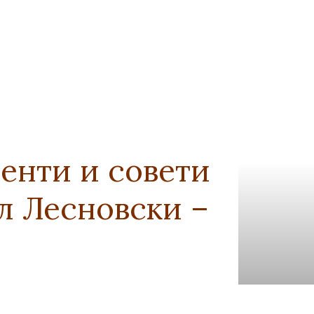
енти и совети
л Лесновски –