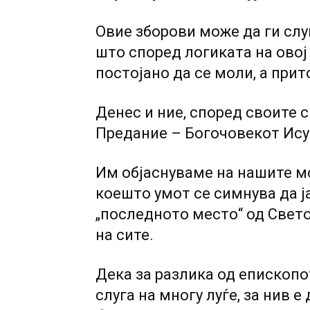
Овие зборови може да ги слу
што според логиката на овој
постојано да се моли, а прит
Денес и ние, според своите 
Предание – Богочовекот Ису
Им објаснуваме на нашите м
коешто умот се симнува да ј
„последното место“ од Свето
на сите.
Дека за разлика од епископот
слуга на многу луѓе, за нив 