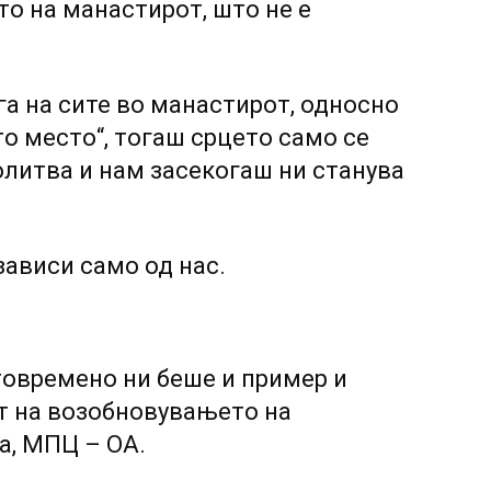
о на манастирот, што не е
а на сите во манастирот, односно
о место“, тогаш срцето само се
олитва и нам засекогаш ни станува
ависи само од нас.
товремено ни беше и пример и
от на возобновувањето на
а, МПЦ – ОА.