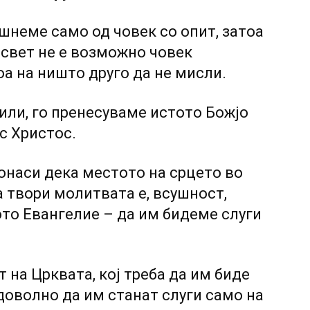
шнеме само од човек со опит, затоа
 свет не е возможно човек
оа на ништо друго да не мисли.
сили, го пренесуваме истото Божјо
с Христос.
онаси дека местото на срцето во
а твори молитвата е, всушност,
то Евангелие – да им бидеме слуги
 на Црквата, кој треба да им биде
е доволно да им станат слуги само на