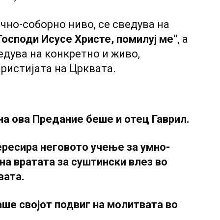
чно-соборно ниво, се сведува на
Господи Исусе Христе, помилуј ме“
, а
едува на конкретно и живо,
ристијата на Црквата.
на ова Предание беше и отец Гаврил.
тересира неговото учење за умно-
на вратата за суштински влез во
вата.
аше својот подвиг на молитвата во