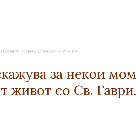
и моменти и совети од заедничкиот живот...
кажува за некои мом
т живот со Св. Гаври