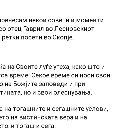
пренесам некои совети и моменти
со отец Гаврил во Лесновскиот
 ретки посети во Скопје.
а на Своите луѓе утеха, како што и
тоа време. Секое време си носи свои
 на Божјите заповеди и при
тината, но и свои олеснувања.
а на тогашните и сегашните услови,
ето на вистинската вера и на
то, и тогаш и сега.