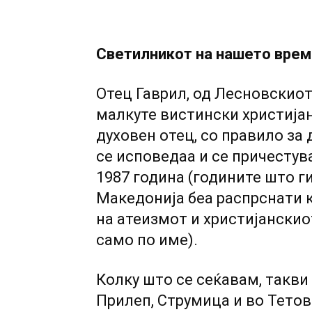
Светилникот на нашето вре
Отец Гаврил, од Лесновскиот
малкуте вистински христијан
духовен отец, со правило за 
се исповедаа и се причестува
1987 година (годините што г
Македонија беа распрснати к
на атеизмот и христијански
само по име).
Колку што се сеќавам, такви 
Прилеп, Струмица и во Тетов