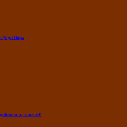
- Дедо Наум
обивки од постот!)