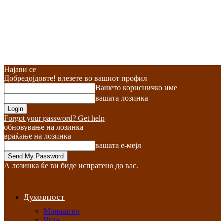
Најави се
Добредојдовте! влезете во вашиот профил
Вашето корисничко име
вашата лозинка
Forgot your password? Get help
обновување на лозинка
враќање на лозинка
вашата е-мејл
А лозинка ќе ви биде испратено до вас.
Духовност
Монаштво
Чуда