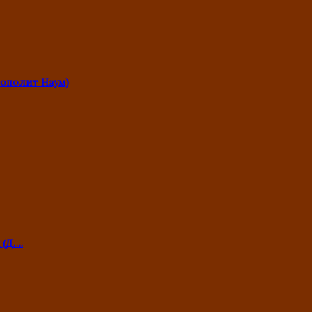
ополит Наум)
 (Д….