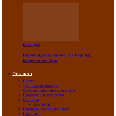
Kалендар
Идоли, идоли, идоли… (27. Недела)
Митрополит Наум
Останато
Вести
Духовна литература
Магиски пристап на животот
Православно семејство
Молитви
Акатисти
Прашања до свештеникот
Празници