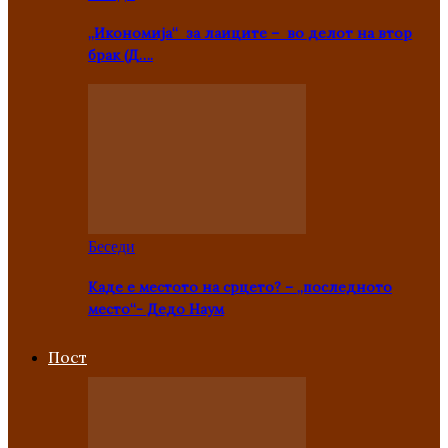
„Икономија“ за лаиците – во делот на втор
брак (Д….
Беседи
Каде е местото на срцето? – „последното
место“- Дедо Наум
Пост