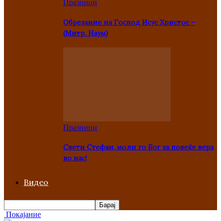
Празници
Oбрезание на Господ Исус Христос –
(Митр. Наум)
Празници
Свети Стефан, моли го Бог за повеќе вера
во нас!
Видео
Покајание