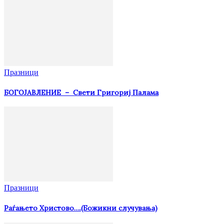
Празници
БОГОЈАВЛЕНИЕ – Свети Григориј Палама
Празници
Раѓањето Христово….(Божикни случувања)