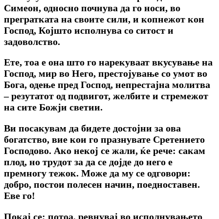
Симеон, односно почнува да го носи, во
прегратката на своите сили, и копнежот кон
Господ, Којшто исполнува со ситост и
задоволство.
Ете, тоа е она што го нарекуваат вкусување на
Господ, мир во Него, престојување со умот во
Бога, одење пред Господ, непрестајна молитва
– резутатот од подвигот, желбите и стремежот
на сите Божји светии.
Ви посакувам да бидете достојни за ова
богатство, вие кои го празнувате Сретението
Господово. Ако некој се жали, ќе рече: сакам
плод, но трудот за да се дојде до него е
премногу тежок. Може да му се одговори:
добро, постои полесен начин, поедноставен.
Еве го!
Покај се; потоа, ревнувај во исполнувањето