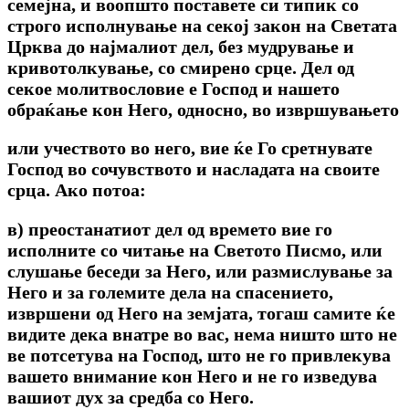
семејна, и воопшто поставете си типик со
строго исполнување на секој закон на Светата
Црква до најмалиот дел, без мудрување и
кривотолкување, со смирено срце. Дел од
секое молитвословие е Господ и нашето
обраќање кон Него, односно, во извршувањето
или учеството во него, вие ќе Го сретнувате
Господ во сочувството и насладата на своите
срца. Ако потоа:
в) преостанатиот дел од времето вие го
исполните со читање на Светото Писмо, или
слушање беседи за Него, или размислување за
Него и за големите дела на спасението,
извршени од Него на земјата, тогаш самите ќе
видите дека внатре во вас, нема ништо што не
ве потсетува на Господ, што не го привлекува
вашето внимание кон Него и не го изведува
вашиот дух за средба со Него.