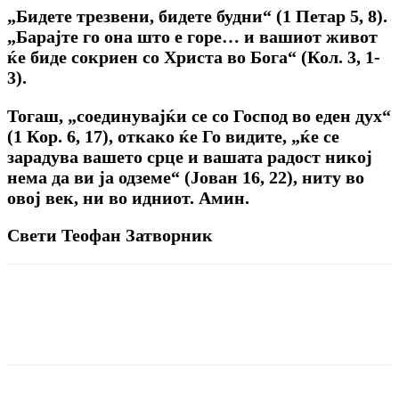
„Бидете трезвени, бидете будни“ (1 Петар 5, 8).
„Барајте го она што е горе… и вашиот живот
ќе биде сокриен со Христа во Бога“ (Кол. 3, 1-
3).
Тогаш, „соединувајќи се со Господ во еден дух“
(1 Кор. 6, 17), откако ќе Го видите, „ќе се
зарадува вашето срце и вашата радост никој
нема да ви ја одземе“ (Јован 16, 22), ниту во
овој век, ни во идниот. Амин.
Свети Теофан Затворник