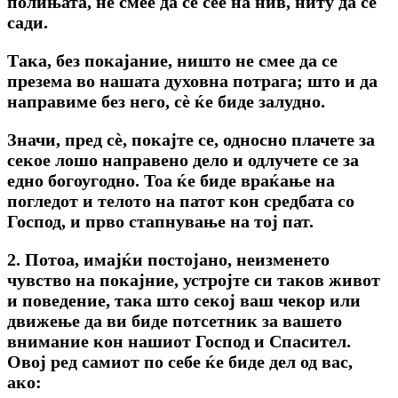
полињата, не смее да се сее на нив, ниту да се
сади.
Така, без покајание, ништо не смее да се
презема во нашата духовна потрага; што и да
направиме без него, сѐ ќе биде залудно.
Значи, пред сѐ, покајте се, односно плачете за
секое лошо направено дело и одлучете се за
едно богоугодно. Тоа ќе биде враќање на
погледот и телото на патот кон средбата со
Господ, и прво стапнување на тој пат.
2. Потоа, имајќи постојано, неизменето
чувство на покајние, устројте си таков живот
и поведение, така што секој ваш чекор или
движење да ви биде потсетник за вашето
внимание кон нашиот Господ и Спасител.
Овој ред самиот по себе ќе биде дел од вас,
ако: