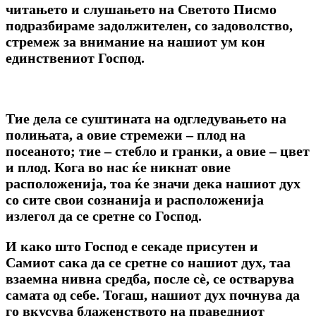
читањето и слушањето на Светото Писмо
подразбираме задолжителен, со задоволство,
стремеж за внимание на нашиот ум кон
единствениот Господ.
Тие дела се суштината на одгледувањето на
полињата, а овие стремежи – плод на
посеаното; тие – стебло и гранки, а овие – цвет
и плод. Кога во нас ќе никнат овие
расположенија, тоа ќе значи дека нашиот дух
со сите свои сознанија и расположенија
излегол да се сретне со Господ.
И како што Господ е секаде присутен и
Самиот сака да се сретне со нашиот дух, таа
взаемна нивна средба, после сѐ, се остварува
самата од себе. Тогаш, нашиот дух почнува да
го вкусува блаженството на праведниот