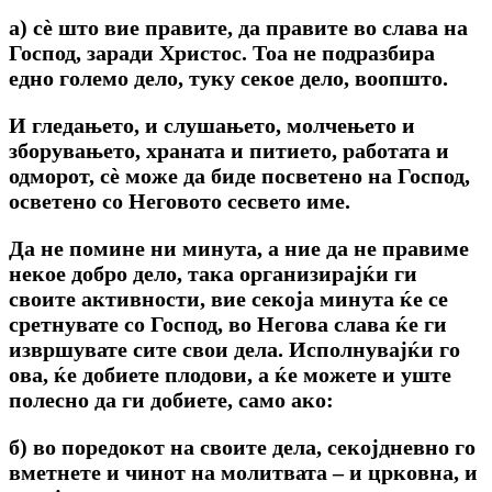
а) сѐ што вие правите, да правите во слава на
Господ, заради Христос. Тоа не подразбира
едно големо дело, туку секое дело, воопшто.
И гледањето, и слушањето, молчењето и
зборувањето, храната и питието, работата и
одморот, сѐ може да биде посветено на Господ,
осветено со Неговото сесвето име.
Да не помине ни минута, а ние да не правиме
некое добро дело, така организирајќи ги
своите активности, вие секоја минута ќе се
сретнувате со Господ, во Негова слава ќе ги
извршувате сите свои дела. Исполнувајќи го
ова, ќе добиете плодови, а ќе можете и уште
полесно да ги добиете, само ако:
б) во поредокот на своите дела, секојдневно го
вметнете и чинот на молитвата – и црковна, и