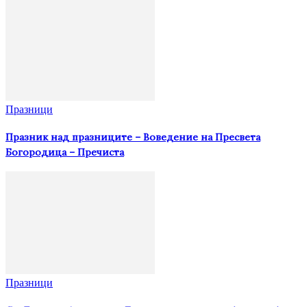
Празници
Празник над празниците – Вoвeдeниe на Прeсвeта
Бoгoрoдица – Пречиста
Празници