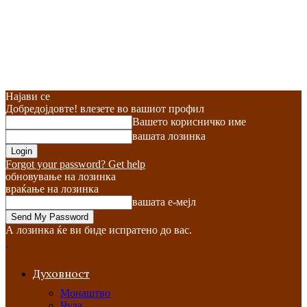
Најави се
Добредојдовте! влезете во вашиот профил
Вашето корисничко име
вашата лозинка
Forgot your password? Get help
обновување на лозинка
враќање на лозинка
вашата е-мејл
А лозинка ќе ви биде испратено до вас.
Духовност
Монаштво
Чуда