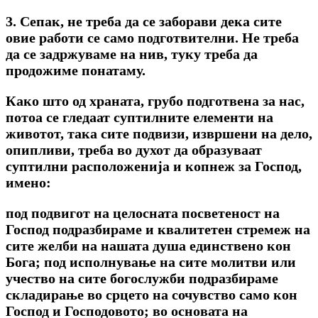
3. Сепак, не треба да се заборави дека сите
овие работи се само подготвителни. Не треба
да се задржуваме на нив, туку треба да
продожиме понатаму.
Како што од храната, грубо подготвена за нас,
потоа се гледаат суптилните елементи на
животот, така сите подвизи, извршени на дело,
опипливи, треба во духот да образуваат
суптилни расположенија и копнеж за Господ,
имено:
под подвигот на целосната посветеност на
Господ подразбираме и квалитетен стремеж на
сите желби на нашата душа единствено кон
Бога; под исполнување на сите молитви или
учество на сите богослужби подразбираме
складирање во срцето на сочувство само кон
Господ и Господовото; во основата на