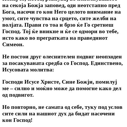
на секоја Божја заповед, оди неотстапно пред
Бога, насочи го кон Него целото внимание на
умот, сите чувства на срцето, сите желби на
волјата. Прави го тоа и брзо ќе Го сретнеш
Господ. Тој ќе вникне и ќе се одмори во тебе,
исто како во прегратката на праведниот
Симеон.
Не постои друг олеснителен подвиг неопходен
за посакуваната средба со Господ. Единствено,
Исусовата молитва:
Господи Исусе Христе, Сине Божји, помилуј
ме – силно и моќно може да помогне како дел
од подвигот.
Но повторно, не самата од себе, туку под услов
сите сили на нашиот дух да бидат насочени
кон Господ!