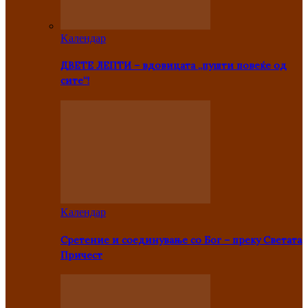
Kалендар
ДВЕТЕ ЛЕПТИ – вдовицата „пушти повеќе од
сите“!
Kалендар
Сретение и соединување со Бог – преку Светата
Причест