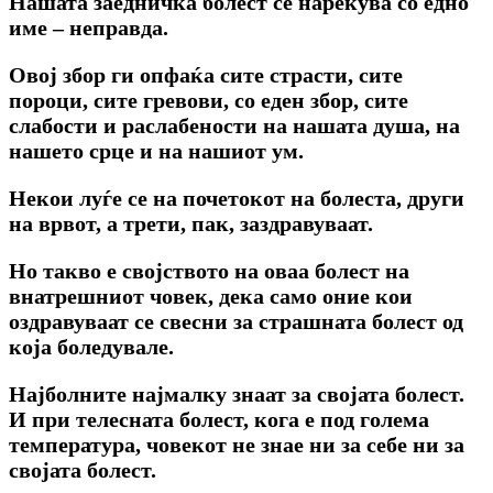
Нашата заедничка болест се нарекува co едно
име – неправда.
Овој збор ги опфаќа сите страсти, сите
пороци, сите гревови, co еден збор, сите
слабости и раслабености на нашата душа, на
нашето срце и на нашиот ум.
Некои луѓе се на почетокот на болеста, други
на врвот, а трети, пак, заздравуваат.
Но такво е својството на оваа болест на
внатрешниот човек, дека само оние кои
оздравуваат се свесни за страшната болест од
која боледувале.
Најболните најмалку знаат за својата болест.
И при телесната болест, кога е под голема
температура, човекот не знае ни за себе ни за
својата болест.