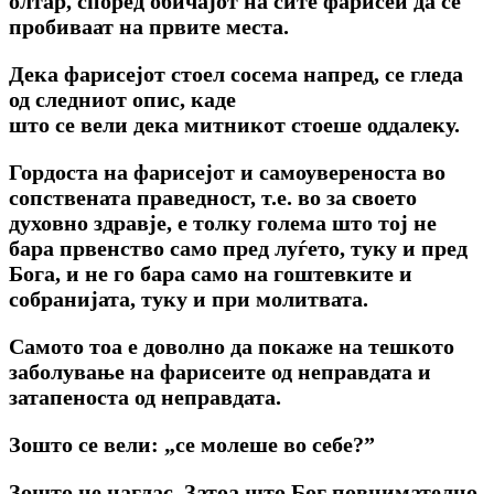
олтар, според обичајот на сите фарисеи да се
пробиваат на првите места.
Дека фарисејот стоел сосема напред, се гледа
од следниот опис, каде
што се вели дека митникот стоеше оддалеку.
Гордоста на фарисејот и самоувереноста во
сопствената праведност, т.е. во за своето
духовно здравје, е толку голема што тој не
бара првенство само пред луѓето, туку и пред
Бога, и не го бара само на гоштевките и
собранијата, туку и при молитвата.
Самото тоа е доволно да покаже на тешкото
заболување на фарисеите од неправдата и
затапеноста од неправдата.
Зошто ce вели: „се молеше во себе?”
Зошто не наглас. Затоа што Бог повнимателно