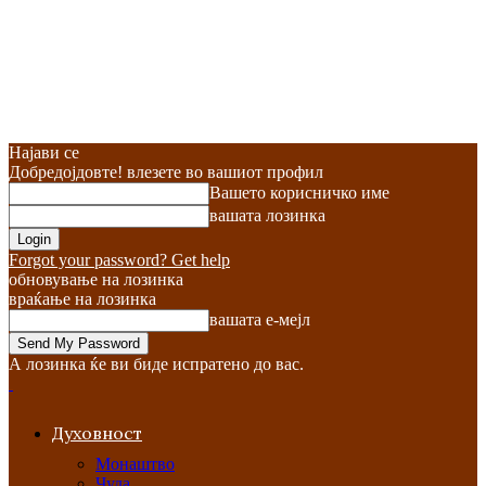
Најави се
Добредојдовте! влезете во вашиот профил
Вашето корисничко име
вашата лозинка
Forgot your password? Get help
обновување на лозинка
враќање на лозинка
вашата е-мејл
А лозинка ќе ви биде испратено до вас.
Духовност
Монаштво
Чуда