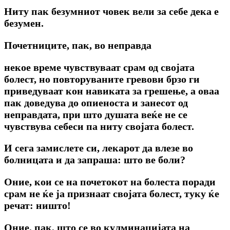
Ниту пак безумниот човек вели за себе дека е
безумен.
Почетниците, пак, во неправда
некое време чувствуваат срам од својата
болест, но повторуваните гревови брзо ги
приведуваат кон навиката за грешење, a оваа
пак доведува до опиеноста и занесот од
неправдата, при што душата веќе не се
чувствува себеси па ниту својата болест.
И сега замислете си, лекарот да влезе во
болницата и да запраша: што ве боли?
Оние, кои се на почетокот на болеста поради
срам не ќе ја признаат својата болест, туку ќе
речат: ништо!
Оние, пак, што ce во кулминацијата на