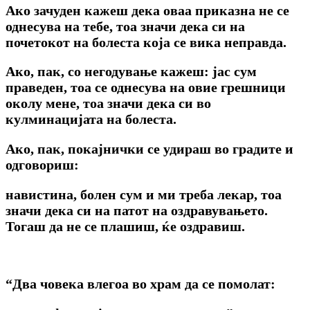
Ако зачуден кажеш дека оваа приказна не се
однесува на тебе, тоа значи дека си на
почетокот на болеста која се вика неправда.
Ако, пак, co негодување кажеш: jac сум
праведен, тоа се однесува на овие грешници
околу мене, тоа значи дека си во
кулминацијата на болеста.
Ако, пак, покајнички се удираш во градите и
одговориш:
навистина, болен сум и ми треба лекар, тоа
значи дека си на патот на оздравувањето.
Тогаш да не се плашиш, ќе оздравиш.
“Два човека влегоа во храм да се помолат: