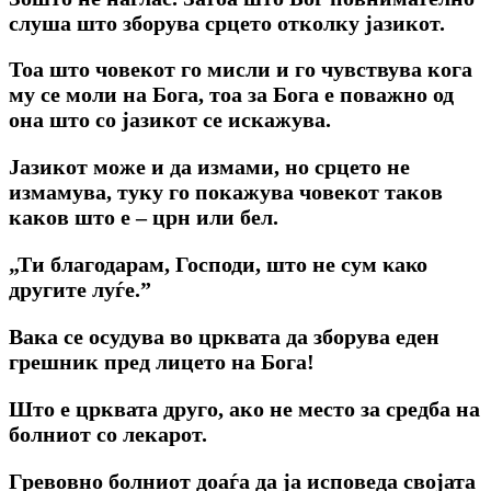
cлуша што зборува срцето отколку јазикот.
Тоа што човекот го мисли и го чувствува кога
му се моли на Бога, тоа за Бога е поважно од
она што co јазикот се искажува.
Јазикот може и да измами, но срцето не
измамува, туку го покажува човекот таков
каков што е – црн или бел.
„Ти благодарам, Господи, што не сум κаκο
другите луѓе.”
Вака се осудува во црквата да зборува еден
грешник пред лицето на Бога!
Што е црквата друго, ако не место за средба на
болниот co лекарот.
Гревовно болниот доаѓа да ја исповеда својата