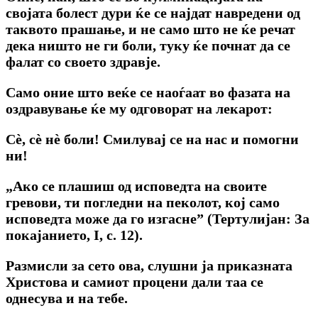
својата болест дури ќе се најдат навредени од
таквото прашање, и не само што не ќе речат
дека ништо не ги боли, туку ќе почнат да се
фалат co своето здравје.
Само оние што веќе се наоѓаат во фазата на
оздравување ќе му одговорат на лекарот:
Сѐ, сѐ нѐ боли! Смилувај се на нас и помогни
ни!
„Ако се плашиш од исповедта на своите
гревови, ти погледни на пеколот, кој само
исповедта може да го изгасне” (Тертулијан: За
покајанието, I, с. 12).
Размисли за сето ова, слушни ја приказната
Христова и самиот процени дали таа се
однесува и на тебе.