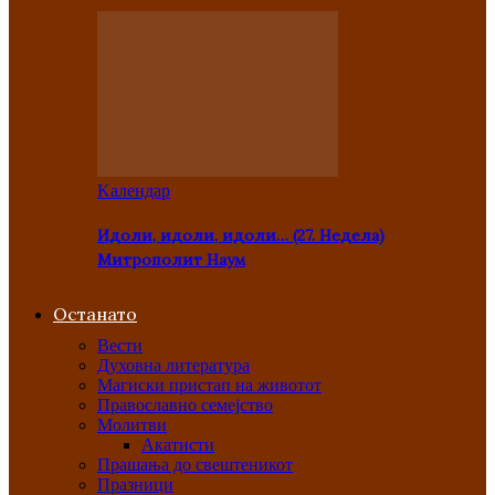
Kалендар
Идоли, идоли, идоли… (27. Недела)
Митрополит Наум
Останато
Вести
Духовна литература
Магиски пристап на животот
Православно семејство
Молитви
Акатисти
Прашања до свештеникот
Празници