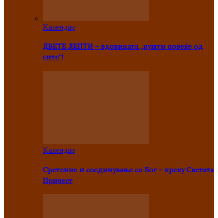
Kалендар
ДВЕТЕ ЛЕПТИ – вдовицата „пушти повеќе од
сите“!
Kалендар
Сретение и соединување со Бог – преку Светата
Причест