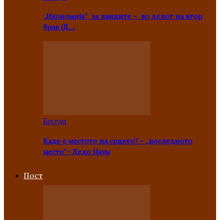
„Икономија“ за лаиците – во делот на втор
брак (Д….
Беседи
Каде е местото на срцето? – „последното
место“- Дедо Наум
Пост