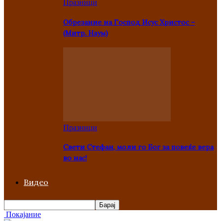
Празници
Oбрезание на Господ Исус Христос –
(Митр. Наум)
Празници
Свети Стефан, моли го Бог за повеќе вера
во нас!
Видео
Покајание