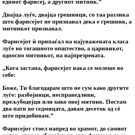
едниот фариcej, a другиот митник.”
Двајца луѓе, двајца грешници, co таа разлика
што фарисејот не признавал дека е грешник, а
митникот признавал.
Фарисејот ѝ припаѓал на најуважената класа
луѓе во тогашното општество, a цариникот,
односно митникот, на најпрезрената.
„Кога застана, фарисејот вака се молеше во
себе:
Боже, Ти благодарам што не сум κаκο другите
луѓе: разбојници, несправедливи,
прељубодејци или κακο овој митник. Постам
два пати вο седмицата, давам десеток од сѐ
што придобивам.”
Фарисејот стоел напред во храмот, до самиот