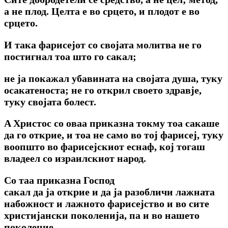
а не плод. Целта е во срцето, и плодот е во
срцето.
И така фарисејот co својата молитва не го
постигнал тоа што го сакал;
не ја покажал убавината на својата душа, туку
осакатеноста; не го открил своето здравје,
туку својата болест.
A Христос co оваа приказна токму тоа сакаше
да го открие, и тоа не само во тој фарисеј, туку
воопшто во фарисејскиот еснаф, кој тогаш
владеел co израилскиот народ.
Co таа приказна Господ
сакал да ja открие и да ја разобличи лажната
набожност и лажното фарисејство и во сите
христијански поколенија, па и во нашето
поколение.