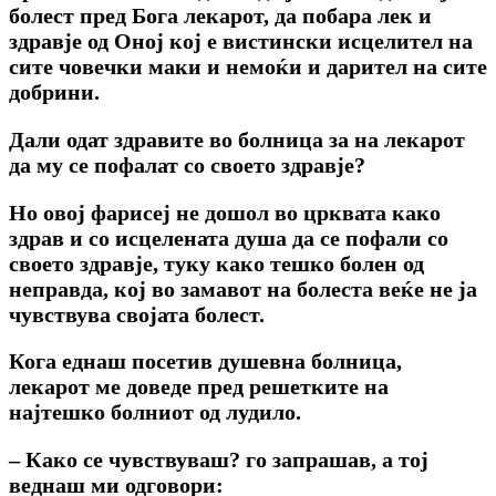
болест пред Бога лекарот, да побара лек и
здравје од Оној кој e вистински исцелител на
сите човечки маки и немоќи и дарител на сите
добрини.
Дали одат здравите во болница за на лекарот
да му се пофалат co своето здравје?
Но овој фарисеј не дошол во црквата како
здрав и co исцелената душа да се пофали co
своето здравје, туку како тешко болен од
неправда, кој во замавот на болеста веќе не ја
чувствува својата болест.
Кога еднаш посетив душевна болница,
лекарот ме доведе пред решетките на
најтешко болниот од лудило.
– Како се чувствуваш? го запрашав, а тој
веднаш ми одговори: