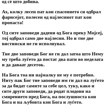
од сѐ што добива.
Ах, колку лесен пат кон спасението си одбрал
фарисејот, полесен од најлесниот пат кон
пропаста!
Од сите заповеди дадени од Бога преку Мојсеј,
тој одбрал само две најлесни. Но и тие две
вистински не ги исполнувал.
Тие две заповеди Бог не ги дал затоа што Нему
му треба луѓето да постат два пати во неделата
и да даваат десеток.
На Бога тоа ни најмалку не му е потребно.
Ниту пак Бог тие заповеди им ги дал на луѓето
за да бидат самите за себе цел, туку, како и
сите други заповеди, да родат плодови на
смирението пред Бога, на послушноста кон
Бога и на љубовта кон Бога и луѓето.