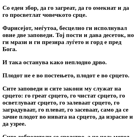
Co еден збор, да го загреат, да го омекнат и да
го просветлат човечкото срце.
Фарисејот, меѓутоа, бесцелно ги исполнувал
овие две заповеди. Тој пости и дава десеток, но
ги мрази и ги презира луѓето и горд е пред
Бога.
И така останува како неплодно дрво.
Плодот не е во постењето, плодот е во срцето.
Сите заповеди и сите закони му служат на
срцето: го греат срцетο, го чистат срцето, го
осветлуваат срцето, го залеваат срцето, го
заградуваат, го плеват, го засеваат, само да се
зачне плодот во нивата на срцето, да израсне и
да узрее.
Сите добродетели се средство, а не цел; метод,