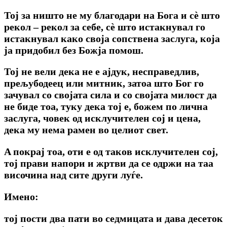
Тој за ништо не му благодари на Бога и сѐ што
рекол – рекол за себе, сѐ што истакнувал го
истакнувал какo своја сопствена заслуга, која
ја придобил без Божја помош.
Тој не вели дека не е ајдук, несправедлив,
прељубодеец или митник, затоа што Бог го
зачувал co својата сила и co својата милост да
не биде тоа, туку дека тој е, божем по лична
заслуга, човек од исклучителен сој и цена,
дека му нема рамен во целиот свет.
Α покрај тоа, оти е од таков исклучителен coj,
тој прави напори и жртви да се одржи на таа
височина над сите други луѓе.
Имено:
тој пости два пати во седмицата и дава десеток