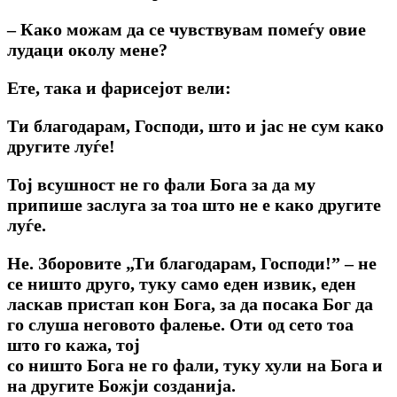
– Како можам да се чувствувам помеѓу овие
лудаци околу мене?
Ете, така и фарисејот вели:
Ти благодарам, Господи, што и јас не сум како
другите луѓе!
Тој всушност не го фали Бога за да му
припише заслуга за тоа што не е како другите
луѓе.
He. Зборовите
„Ти благодарам, Господи!”
– не
се ништо друго, туку само еден извик, еден
ласкав пристап кон Бога, за да посака Бог да
го слуша неговото фалење. Оти од сето тоа
што го кажа, тој
co ништо Бога не го фали, туку хули на Бога и
на другите Божји созданија.