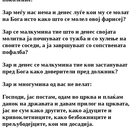
Зар меѓу нас нема и денес луѓе кои му се молат
на Бога исто како што се молел овој фарисеј?
Зар се малкумина тие што и денес својата
молитва ја почнуваат co тужба и co хулење на
своите соседи, a ja завршуваат co сопствената
пофалба?
Зар и денес се малкумина тие кои застануваат
пред Бога како доверители пред должник?
Зар и многумина од вас не велат:
Господи, јас постам, одам во црква и плаќам
данок на државата и давам прилог на црквата,
jac не сум како другите, како ajдуците и
кривоклетниците, како безбожниците и
прељубодејците, кои ми досадија.