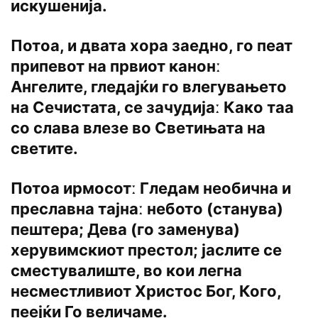
искушенија.
Потоа, и двата хора заедно, го пеат
припевот на првиот канонː
Ангелите, гледајќи го влегувањето
на Сечистата, се зачудијаː Како таа
со слава влезе во Светињата на
светите.
Потоа ирмосотː Гледам необична и
преславна тајнаː небото (станува)
пештера; Дева (го заменува)
херувимскиот престол; јаслите се
сместувалиште, во кои легна
несместливиот Христос Бог, Кого,
пеејќи Го величаме.