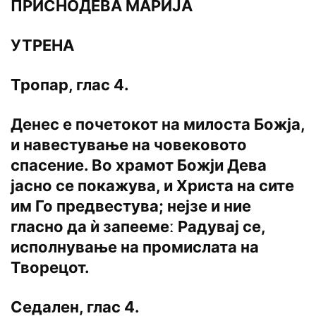
ПРИСНОДЕВА МАРИЈА
УТРЕНА
Тропар, глас 4.
Денес е почетокот на милоста Божја,
и навестување на човековото
спасение. Во храмот Божји Дева
јасно се покажува, и Христа на сите
им Го предвестува; нејзе и ние
гласно да ѝ запеемеː Радувај се,
исполнување на промислата на
Творецот.
Седален, глас 4.