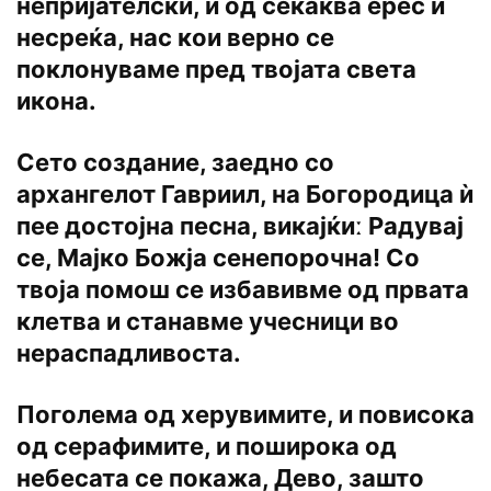
непријателски, и од секаква ерес и
несреќа, нас кои верно се
поклонуваме пред твојата света
икона.
Сето создание, заедно со
архангелот Гавриил, на Богородица ѝ
пее достојна песна, викајќиː Радувај
се, Мајко Божја сенепорочна! Со
твоја помош се избавивме од првата
клетва и станавме учесници во
нераспадливоста.
Поголема од херувимите, и повисока
од серафимите, и поширока од
небесата се покажа, Дево, зашто