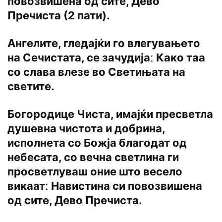
повозвишена од сите, Дево
Пречиста (2 пати).
Ангелите, гледајќи го влегувањето
на Сечистата, се зачудијаː Како таа
со слава влезе во Светињата на
светите.
Богородице Чиста, имајќи пресветла
душевна чистота и добрина,
исполнета со Божја благодат од
небесата, со вечна светлина ги
просветлуваш оние што весело
викаатː Навистина си повозвишена
од сите, Дево Пречиста.