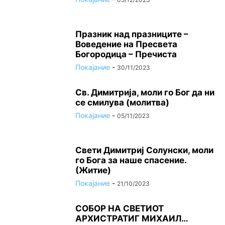
Празник над празниците –
Вoвeдeниe на Прeсвeта
Бoгoрoдица – Пречиста
Покајание
-
30/11/2023
Св. Димитрија, моли го Бог да ни
се смилува (молитва)
Покајание
-
05/11/2023
Свети Димитриј Солунски, моли
го Бога за наше спасение.
(Житие)
Покајание
-
21/10/2023
СОБОР НА СВЕТИОТ
АРХИСТРАТИГ МИХАИЛ…