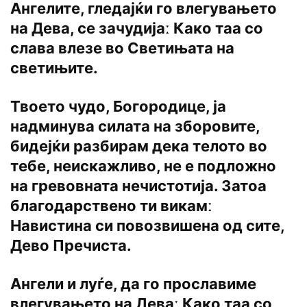
Ангелите, гледајќи го влегувањето
на Дева, се зачудијаː Како таа со
слава влезе во Светињата на
светињите.
Твоето чудо, Богородице, ја
надминува силата на зборовите,
бидејќи разбирам дека телото во
тебе, неискажливо, не е подложно
на гревовната нечистотија. Затоа
благодарствено ти викамː
Навистина си повозвишена од сите,
Дево Пречиста.
Ангели и луѓе, да го прославиме
влегувањето на Деваː Како таа со