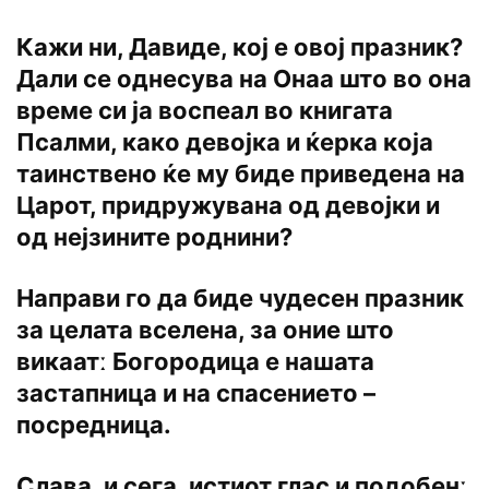
Кажи ни, Давиде, кој е овој празник?
Дали се однесува на Онаа што во она
време си ја воспеал во книгата
Псалми, како девојка и ќерка која
таинствено ќе му биде приведена на
Царот, придружувана од девојки и
од нејзините роднини?
Направи го да биде чудесен празник
за целата вселена, за оние што
викаатː Богородица е нашата
застапница и на спасението –
посредница.
Слава, и сега, истиот глас и подобенː