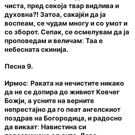
чиста, пред секоја твар видлива и
духовна?! Затоа, сакајќи да ја
воспеам, се чудам многу и со умот и
со зборот. Сепак, се осмелувам да ја
проповедам и величамː Таа е
небесната скинија.
Песна 9.
Ирмосː Раката на нечистите никако
да не се допира до живиот Ковчег
Божји, а усните на верните
непрестајно да го пеат ангелскиот
поздрав на Богородица, и радосно
да викаатː Навистина си