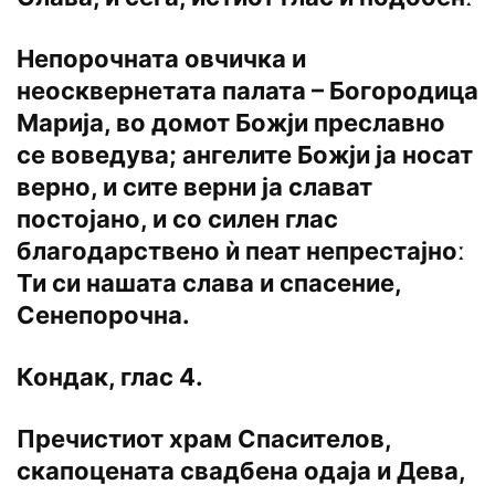
Непорочната овчичка и
неосквернетата палата – Богородица
Марија, во домот Божји преславно
се воведува; ангелите Божји ја носат
верно, и сите верни ја слават
постојано, и со силен глас
благодарствено ѝ пеат непрестајноː
Ти си нашата слава и спасение,
Сенепорочна.
Кондак, глас 4.
Пречистиот храм Спасителов,
скапоцената свадбена одаја и Дева,