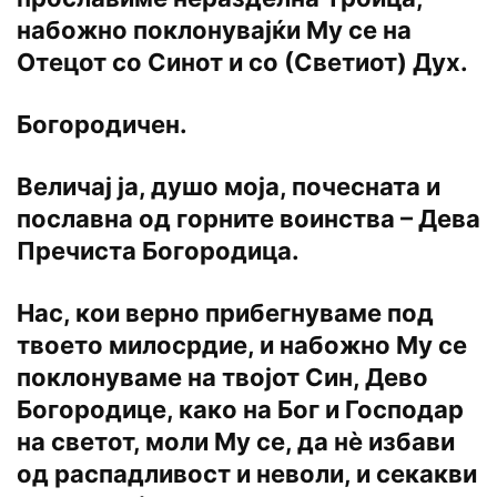
набожно поклонувајќи Му се на
Отецот со Синот и со (Светиот) Дух.
Богородичен.
Величај ја, душо моја, почесната и
пославна од горните воинства – Дева
Пречиста Богородица.
Нас, кои верно прибегнуваме под
твоето милосрдие, и набожно Му се
поклонуваме на твојот Син, Дево
Богородице, како на Бог и Господар
на светот, моли Му се, да нѐ избави
од распадливост и неволи, и секакви