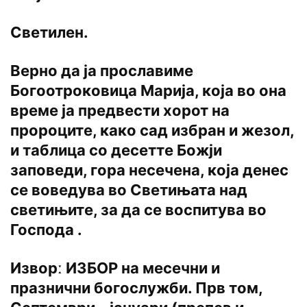
Светилен.
Верно да ја прославиме
Богоотроковица Марија, која во она
време ја предвести хорот на
пророците, како сад избран и жезол,
и таблица со десетте Божји
заповеди, гора несечена, која денес
се воведува во Светињата над
светињите, за да се воспитува во
Господа .
Изворː ИЗБОР на месечни и
празнични богослужби. Прв том,