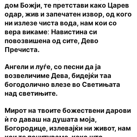
дом Божји, те претстави како Царев
одар, жив и запечатен извор, од кого
ни излезе чиста вода, нам кои со
вера викамеː Навистина си
повозвишена од сите, Дево
Пречиста.
Ангели и луѓе, со песни да ја
возвеличиме Дева, бидејќи таа
богодолично влезе во Светињата
над светињите.
Мирот на твоите божествени дарови
ѝ го даваш на душата моја,
Богородице, излевајќи ни живот, нам