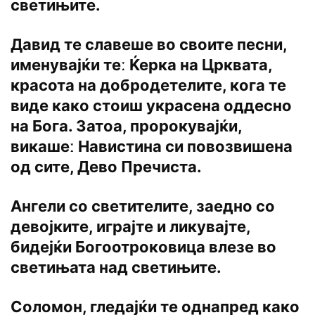
светињите.
Давид те славеше во своите песни,
именувајќи теː Ќерка на Црквата,
красота на добродетелите, кога те
виде како стоиш украсена оддесно
на Бога. Затоа, пророкувајќи,
викашеː Навистина си повозвишена
од сите, Дево Пречиста.
Ангели со светителите, заедно со
девојките, играјте и ликувајте,
бидејќи Богоотроковица влезе во
светињата над светињите.
Соломон, гледајќи те однапред како