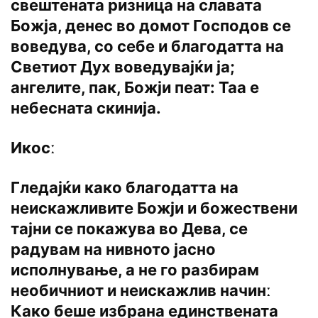
свештената ризница на славата
Божја, денес во домот Господов се
воведува, со себе и благодатта на
Светиот Дух воведувајќи ја;
ангелите, пак, Божји пеат: Таа е
небесната скинија.
Икосː
Гледајќи како благодатта на
неискажливите Божји и божествени
тајни се покажува во Дева, се
радувам на нивното јасно
исполнување, а не го разбирам
необичниот и неискажлив начинː
Како беше избрана единствената