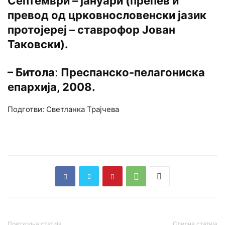
Септември – јануари (препев и
превод од црковнословенски јазик
протојереј – ставрофор Јован
Таковски).
– Битолаː Преспанско-пелагониска
епархија, 2008.
Подготви: Светланка Трајчева
Претходна статија
Следна статија