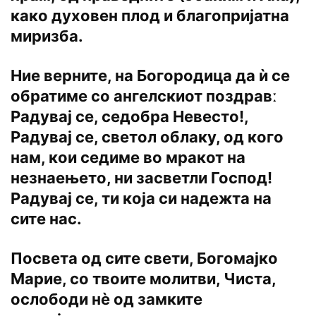
како духовен плод и благопријатна
миризба.
Ние верните, на Богородица да ѝ се
обратиме со ангелскиот поздравː
Радувај се, седобра Невесто!,
Радувај се, светол облаку, од кого
нам, кои седиме во мракот на
незнаењето, ни засветли Господ!
Радувај се, ти која си надежта на
сите нас.
Посвета од сите свети, Богомајко
Марие, со твоите молитви, Чиста,
ослободи нѐ од замките