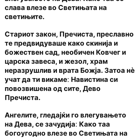
слава влезе во Светињата на
светињите.
Стариот закон, Пречиста, преславно
те предвидуваше како скинија и
божествен сад, необичен Ковчег и
царска завеса, и жезол, храм
неразрушлив и врата Божја. Затоа нѐ
учат да ти викамеː Навистина си
повозвишена од сите, Дево
Пречиста.
Ангелите, гледајќи го влегувањето
на Дева, се зачудијаː Како таа
богоугодно влезе во Светињата на