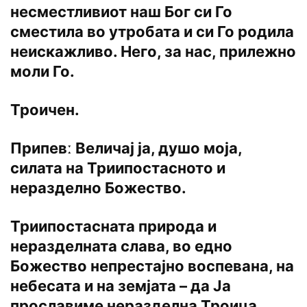
несместливиот наш Бог си Го
сместила во утробата и си Го родила
неискажливо. Него, за нас, прилежно
моли Го.
Троичен.
Припевː Величај ја, душо моја,
силата на Триипостасното и
неразделно Божество.
Триипостасната природа и
неразделната слава, во едно
Божество непрестајно воспевана, на
небесата и на земјата – да Ја
прославиме неразделна Троица,