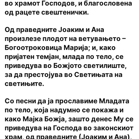
во храмот Господов, и благословена
од рацете свештенички.
Од праведните Јоаким и Ана
произлезе плодот на ветувањето –
Богоотроковица Марија; и, како
пријатен темјан, млада по тело, се
приведува во Божјото светилиште,
за да престојува во Светињата на
светињите.
Со песни да ја прославиме Младата
по тело, која надумно се покажа и
како Мајка Божја, зашто денес Му се
приведува на Господа во законскиот
храм, од праведните (Јоаким и Ана),