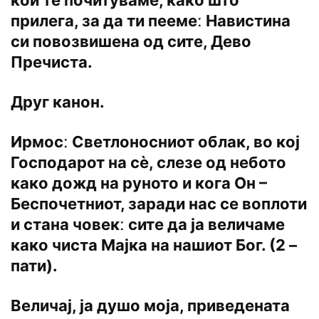
кои те почитуваме, како што
прилега, за да ти пеемеː Навистина
си повозвишена од сите, Дево
Пречиста.
Друг канон.
Ирмосː Светлоносниот облак, во кој
Господарот на сѐ, слезе од небото
како дожд на руното и кога Он –
Беспочетниот, заради нас се воплоти
и стана човекː сите да ја величаме
како чиста Мајка на нашиот Бог. (2 –
пати).
Величај, ја душо моја, приведената