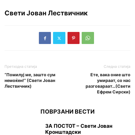
Свети Јован Лествичник
Претходна статија
Следна статија
“Помилуј ме, зашто сум
Ете, вака оние што
немоќен!” (Свети Јован
умираат, co нас
Лествичник)
разговараат…(Свети
Ефрем Сирски)
ПОВРЗАНИ ВЕСТИ
ЗА ПОСТОТ – Свети Јован
Кронштадски