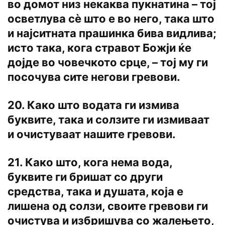
во домот низ некаква пукнатина – тој
осветлува сѐ што е во него, така што
и најситната прашинка бива видлива;
исто така, кога стравот Божји ќе
дојде во човечкото срце, – тој му ги
посочува сите негови гревови.
20. Како што водата ги измива
буквите, така и солзите ги измиваат
и очистуваат нашите гревови.
21. Како што, кога нема вода,
буквите ги бришат co други
средства, така и душата, која е
лишена од солзи, своите гревови ги
очистува и избришува co жалењето,