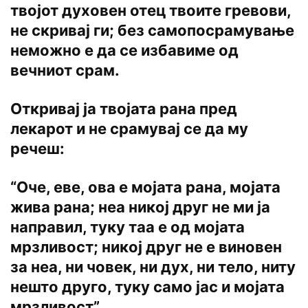
твојот духовен отец твоите гревови,
не скривај ги; без самопосрамување
неможно е да се избавиме од
вечниот срам.
Откривај ја твојата рана пред
лекарот и не срамувај се да му
речеш:
“Оче, еве, ова е мојата рана, мојата
жива рана; неа никој друг не ми ja
направил, туку таа е од мојата
мрзливост; никој друг не е виновен
за неа, ни човек, ни дух, ни тело, ниту
нешто друго, туку само jac и мојата
мрзливост”.