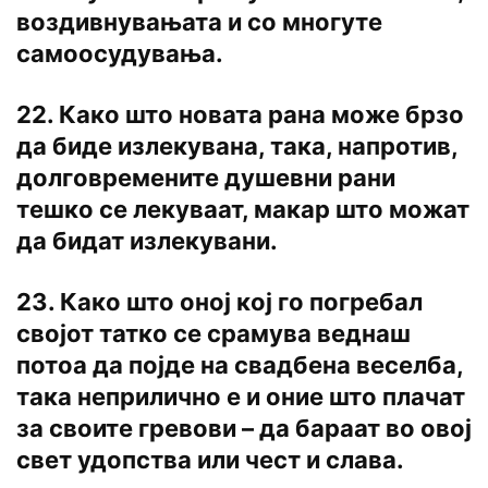
воздивнувањата и co многуте
самоосудувања.
22. Како што новата рана може брзо
да биде излекувана, така, напротив,
долговремените душевни рани
тешко се лекуваат, макар што можат
да бидат излекувани.
23. Како што оној кој го погребал
својот татко се срамува веднаш
потоа да појде на свадбена веселба,
така неприлично е и оние што плачат
за своите гревови – да бараат во овој
свет удопства или чест и слава.