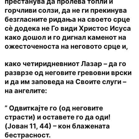
престанува да пролева топли и
горчливи солзи, да не ги прекинува
безгласните ридања на своето срце
сѐ додека не Го види Христос Исуса
како дошол и го дигнал каменот на
ожесточеноста на неговото срце и,
како четиридневниот Лазар – да го
разврзе од неговите гревовни врски
и да им заповеда на Своите слуги –
на ангелите:
” Одвиткајте го (од неговите
страсти) и оставете го да оди!
(Јован 11, 44) – кон блажената
бестрасност.