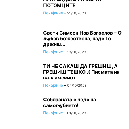
ПОТОМЦИТЕ
Покајание
-
25/10/2023
Свети Симеон Нов Богослов – О,
љубов божествена, каде Го
држиш...
Покајание
-
13/10/2023
ТИ НЕ САКАШ ДА ГРЕШИШ, А
ГРЕШИШ ТЕШКО..( Писмата на
валаамскиот...
Покајание
-
04/10/2023
Соблазната е чедо на
самољубието!
Покајание
-
01/10/2023