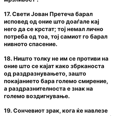
17. Свети Јован Претеча барал
исповед од оние што доаѓале кај
него да се крстат; тој немал лично
потреба од тоа, тој самиот го барал
нивното спасение.
18. Ништо толку не им се противи на
оние што се кајат како збрканоста
од раздразнувањето, зашто
покајанието бара големо смирение,
а раздразнителноста е знак на
големо воздигнување.
19. Сончевиот зрак, кога ќе навлезе