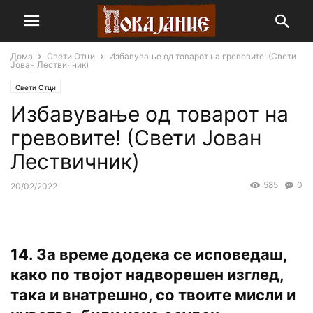
Дома
Свети Отци
Избавување од товарот на гревовите! (Свети
Јован Лествичник)
Свети Отци
Избавување од товарот на
гревовите! (Свети Јован
Лествичник)
585
0
20/02/2022
14. За време додека се исповедаш,
како по твојот надворешен изглед,
така и внатрешно, co твоите мисли и