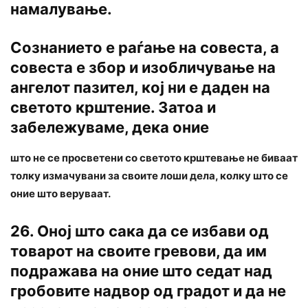
намалување.
Сознанието е раѓање на совеста, а
совеста е збор и изобличување на
ангелот пазител, кој ни е даден на
светото крштение. Затоа и
забележуваме, дека оние
што не се просветени co светото крштевање не биваат
толку измачувани за своите лоши дела, колку што се
оние што веруваат.
26. Оној што сака да се избави од
товарот на своите гревови, да им
подражава на оние што седат над
гробовите надвор од градот и да не