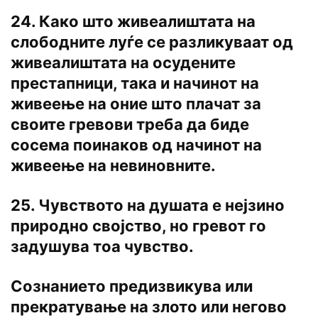
24. Како што живеалиштата на
слободните луѓе се разликуваат од
живеалиштата на осудените
престапници, така и начинот на
живеење на оние што плачат за
своите гревови треба да биде
сосема поинаков од начинот на
живеење на невиновните.
25. Чувството на душата е нејзино
природно својство, но гревот го
задушува тоа чувство.
Сознанието предизвикува или
прекратување на злото или негово