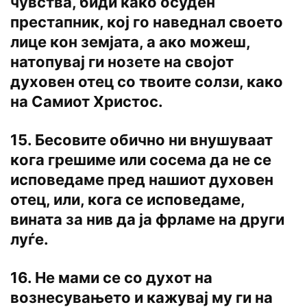
чувства, биди како осуден
престапник, кој го наведнал своето
лице кон земјата, a ако можеш,
натопувај ги нозете на својот
духовен отец co твоите солзи, како
на Самиот Христос.
15. Бесовите обично ни внушуваат
кога грешиме или сосема да не се
исповедаме пред нашиот духовен
отец, или, кога се исповедаме,
вината за нив да ја фрламе на други
луѓе.
16. He мами се co духот на
вознесувањето и кажувај му ги на