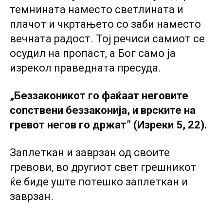
темнината наместо светлината и
плачот и чкртањето co заби наместо
вечната радост. Тој речиси самиот се
осудил на пропаст, а Бог само ја
изрекол праведната пресуда.
„Беззаконикот го фаќаат неговите
сопствени беззаконија, и врските на
гревот негов го држат” (Изреки 5, 22).
Заплеткан и заврзан од своите
гревови, во другиот свет грешникот
ќе биде уште потешко заплеткан и
заврзан.