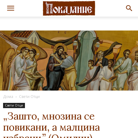
Дома
Свети Отци
Свети Отци
„Зашто, мнозина се
повикани, а малцина