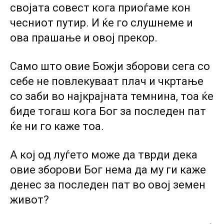
својата совест кога приоѓаме кон
чесниот путир. И ќе го слушнеме и
ова прашање и овој прекор.
Само што овие Божји зборови сега co
себе не повлекуваат плач и чкртање
co заби во најкрајната темнина, тоа ќе
биде тогаш кога Бог за последен пат
ќе ни го каже тоа.
А кој од луѓето може да тврди дека
овие зборови Бог нема да му ги каже
денес за последен пат во овој земен
живот?