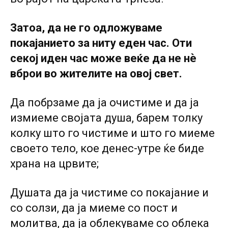
Затоа, да не го одложуваме
покајанието за ниту еден час. Оти
секој иден час може веќе да не нѐ
вброи во жителите на овој свет.
Да побрзаме да ја очистиме и да ја
измиеме својата душа, барем толку
колку што го чистиме и што го миеме
своето тело, кое денес-утре ќе биде
храна на црвите;
Душата да ја чистиме co покајание и
co солзи, да ja миеме co пост и
молитва, да ја облекуваме co облека