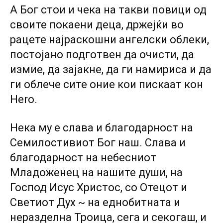
А Бог стои и чека на такви повици од
своите покаени деца, држејќи во
рацете најраскошни ангелски облеки,
постојано подготвен да очисти, да
измие, да зајакне, да ги намириса и да
ги облече сите оние кои пискаат кон
Hero.
Нека му е слава и благодарност на
Семилостивиот Бог наш. Слава и
благодарност на небесниот
Младоженец на нашите души, на
Господ Исус Христос, co Отецот и
Светиот Дух ~ на еднобитната и
неразделна Троица, сега и секогаш, и