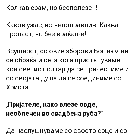
Колкав срам, но бесполезен!
Каков ужас, но непоправлив! Каква
пропаст, но без враќање!
Всушност, co овие зборови Бог нам ни
се обраќа и сега кога пристапуваме
кон светиот олтар да се причестиме и
co својата душа да се соединиме co
Христа.
,Пријателе, како влезе овде,
необлечен во свадбена руба?”
Да наслушнуваме co своето срце и co