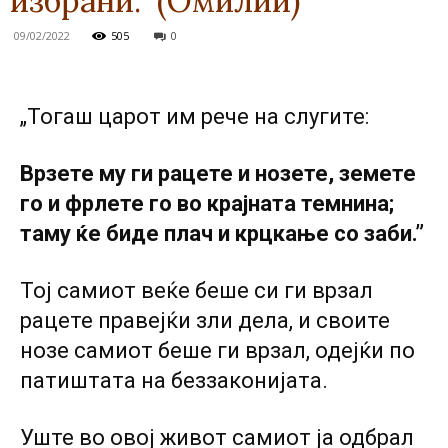
избрани.” (Омилии)
09/02/2022
505
0
„Тогаш царот им рече на слугите:
Врзете му ги рацете и нозете, земете
го и фрлете го во крајната темнина;
таму ќе биде плач и крцкање co заби.”
Тој самиот веќе беше си ги врзал
рацете правејќи зли дела, и своите
нозе самиот беше ги врзал, одејќи по
патиштата на беззаконијата.
Уште во овој живот самиот ја одбрал