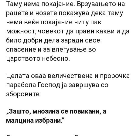
Таму нема покајание. Врзувањето на
рацете и нозете покажува дека таму
нема веќе покајание ниту пак
можност, човекот да прави какви и да
било добри дела заради свое
спасение и за влегување во
царството небесно.
Целата оваа величествена и пророчка
парабола Господ ја завршува co
зборовите:
„Зашто, мнозина се повикани, а
малцина избрани.”