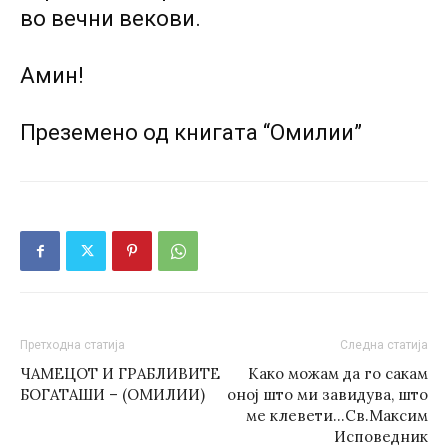
во вечни векови.
Амин!
Преземено од книгата “Омилии”
Претходна статија
Следна статија
ЧАМЕЦОТ И ГРАБЛИВИТЕ
Како можам да го сакам
БОГАТАШИ – (ОМИЛИИ)
оној што ми завидува, што
ме клевети…Св.Максим
Исповедник