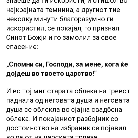
знаеше да ги искористи, и отишол во
најкрајната темнина; а другиот тие
неколку минути благоразумно ги
искористил, се покајал, го признал
Синот Божји и го замолил за свое
спасение:
„Спомни си, Господи, за мене, кога ќе
дојдеш во твоето царство!”
И во тој миг старата облека на гревот
паднала од неговата душа и неговата
душа се облекла во сјајна свадбена
облека. И покајаниот разбојник co
достоинство на избраник се појавил
во рајот на царската трпеза.