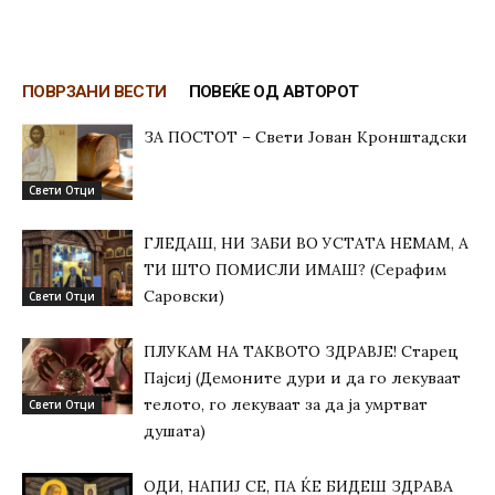
ПОВРЗАНИ ВЕСТИ
ПОВЕЌЕ ОД АВТОРОТ
ЗА ПОСТОТ – Свети Јован Кронштадски
Свети Отци
ГЛЕДАШ, НИ ЗАБИ ВО УСТАТА НЕМАМ, А
ТИ ШТО ПОМИСЛИ ИМАШ? (Серафим
Саровски)
Свети Отци
ПЛУКАМ НА ТАКВОТО ЗДРАВЈЕ! Старец
Пајсиј (Демоните дури и да го лекуваат
телото, го лекуваат за да ја умртват
Свети Отци
душата)
ОДИ, НАПИЈ СЕ, ПА ЌЕ БИДЕШ ЗДРАВА