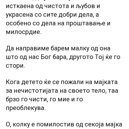
исткаена од чистота и љубов и
украсена co сите добри дела, а
особено co дела на проштавање и
милосрдие.
Да направиме барем малку од она
што од нас Бог бара, другото Тој ќе го
стори.
Кога детето ќе се пожали на мајката
за нечистотијата на своето тело, таа
брзо го чисти, го мие и го
преоблекува.
О, колку е помилостив од секоја мајка