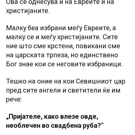
Ова се однесува и на Евреите и на
христијаните.
Малку беа избрани меѓу Евреите, a
малку се и меѓу христијаните. Сите
ние што сме крстени, повикани сме
на царската трпеза, но единствено
Бог знае кои се неговите избраници.
Тешко на оние на кои Севишниот цар
пред сите ангели и светители ќе им
рече:
„Пријателе, како влезе овде,
необлечен во свадбена руба?”