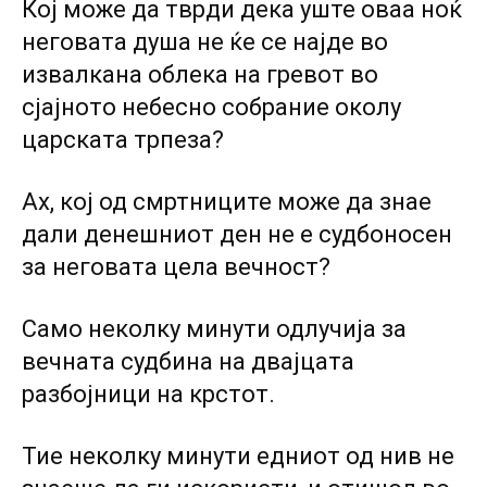
Кој може да тврди дека уште оваа ноќ
неговата душа не ќе се најде во
извалкана облека на гревот во
сјајното небесно собрание околу
царската трпеза?
Ах, кој од смртниците може да знае
дали денешниот ден не е судбоносен
за неговата цела вечност?
Само неколку минути одлучија за
вечната судбина на двајцата
разбојници на крстот.
Тие неколку минути едниот од нив не