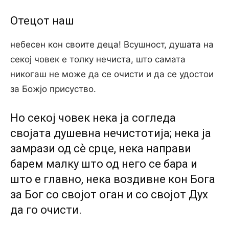
Отецот наш
небесен кон своите деца! Всушност, душата на
секој човек е толку нечиста, што самата
никогаш не може да се очисти и да се удостои
за Божјо присуство.
Но секој човек нека ја согледа
својата душевна нечистотија; нека ја
замрази од сѐ срце, нека направи
барем малку што од него се бара и
што е главно, нека воздивне кон Бога
за Бог co својот оган и co својот Дух
да го очисти.