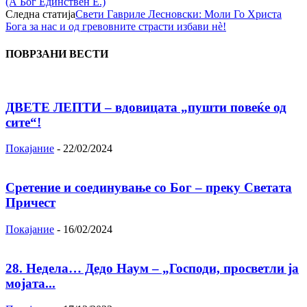
(А Бог Единствен Е.)
Следна статија
Свети Гавриле Лесновски: Моли Го Христа
Бога за нас и од гревовните страсти избави нѐ!
ПОВРЗАНИ ВЕСТИ
ДВЕТЕ ЛЕПТИ – вдовицата „пушти повеќе од
сите“!
Покајание
-
22/02/2024
Сретение и соединување со Бог – преку Светата
Причест
Покајание
-
16/02/2024
28. Недела… Дедо Наум – „Господи, просветли ја
мојата...