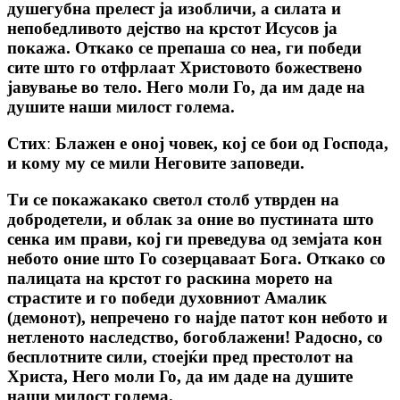
душегубна прелест ја изобличи, а силата и
непобедливото дејство на крстот Исусов ја
покажа. Откако се препаша со неа, ги победи
сите што го отфрлаат Христовото божествено
јавување во тело. Него моли Го, да им даде на
душите наши милост голема.
Стихː
Блажен е оној човек, кој се бои од Господа,
и кому му се мили Неговите заповеди.
Ти се покажакако светол столб утврден на
добродетели, и облак за оние во пустината што
сенка им прави, кој ги преведува од земјата кон
небото оние што Го созерцаваат Бога. Откако со
палицата на крстот го раскина морето на
страстите и го победи духовниот Амалик
(демонот), непречено го најде патот кон небото и
нетленото наследство, богоблажени! Радосно, со
бесплотните сили, стоејќи пред престолот на
Христа, Него моли Го, да им даде на душите
наши милост голема.