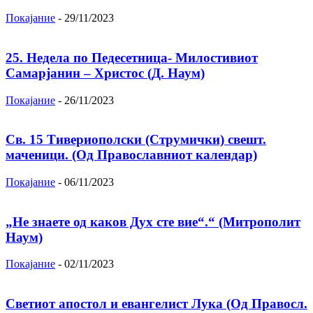
Покајание
-
29/11/2023
25. Недела по Педесетница- Милостивиот
Самарјанин – Христос (Д. Наум)
Покајание
-
26/11/2023
Св. 15 Тивeриoпoлски (Струмички) свeшт.
маченици. (Од Православниот календар)
Покајание
-
06/11/2023
„Не знаете од каков Дух сте вие“.“ (Митрополит
Наум)
Покајание
-
02/11/2023
Светиот апостол и евангелист Лука (Од Правосл.