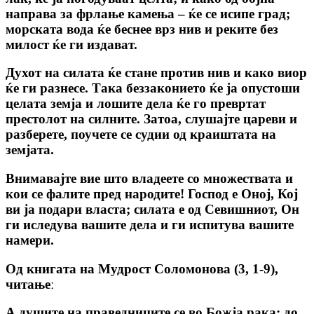
направа за фрлање камења – ќе се исипе град;
морската вода ќе беснее врз нив и реките без
милост ќе ги издават.
Духот на силата ќе стане против нив и како виор
ќе ги разнесе. Така беззаконието ќе ја опустоши
целата земја и лошите дела ќе го превртат
престолот на силните. Затоа, слушајте цареви и
разберете, поучете се судии од краиштата на
земјата.
Внимавајте вие што владеете со множествата и
кои се фалите пред народите! Господ е Оној, Кој
ви ја подари власта; силата е од Севишниот, Он
ги иследува вашите дела и ги испитува вашите
намери.
Од книгата на Мудрост Соломонова (3, 1-9),
читање
ː
А душите на праведниците се во Божја рака; до