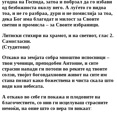
угодна на Господа, затоа и побрзал да го избави
од безбожноста околу него. А луѓето го видоа
тоа, и не го разбраа, дури и не помислија за тоа,
дека Бог има благодат и милост за Своите
светии и промисла – за Своите избраници.
Литиски стихири на храмот, и на светиот, глас 2.
Самогласни.
(Студитови)
Откако на земјата собра мноштво испосници –
твои ученици, преподобен Антоние, и сите
страсни напади ги потопи во реките од твоите
солзи, твојот боговдахновен живот на сите им
стана познат како божествена и чиста скала што
води кон небесата.
А откако во себе ги покажа и плодовите на
благочестието, со нив ги исцелуваш страсните
немоќи, на оние што со вера ти викаатː