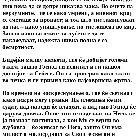
нив нема да се допре никаква мака. Во очите на
нерзумните, тие се како умрени, а нивниот крај
се сметаше за пропаст; и тоа што тие заминуваат
од нас – како уништување, но тие живеат во мир.
Зашто иако во очите на луѓето е да се
накажуваат, надежта нивна полна е со
бесмртност.
Бидејќи малку казнети, тие ќе добијат големи
блага, зашто Господ ги испитал и ги нашол
достојни за Себеси. Он ги проверил како злато
во печка и ги примил како најсовршена жртва.
Во времето на воскреснувањето, тие ќе светкаат
како искри меѓу гранки. На племиња ќе им
судат, над народи ќе владеат, а над нив Господ ќе
царува довека. Оние што се надеваат на Него, ќе
ја познаат вистината, а кои Му се верни во
љубовта – ќе живеат во Него, зашто Он има
милост и милосрдност за Своите светии и