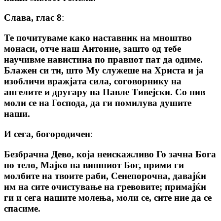
Слава, глас 8ː
Те почитуваме како наставник на мноштво
монаси, отче наш Антоние, зашто од тебе
научивме навистина по правиот пат да одиме.
Блажен си ти, што Му служеше на Христа и ја
изобличи вражјата сила, соговорнику на
ангелите и другару на Павле Тивејски. Со нив
моли се на Господа, да ги помилува душите
наши.
И сега, богородиченː
Безбрачна Дево, која неискажливо Го зачна Бога
по тело, Мајко на вишниот Бог, прими ги
молбите на твоите раби, Сенепорочна, давајќи
им на сите очистување на гревовите; примајќи
ги и сега нашите молења, моли се, сите ние да се
спасиме.