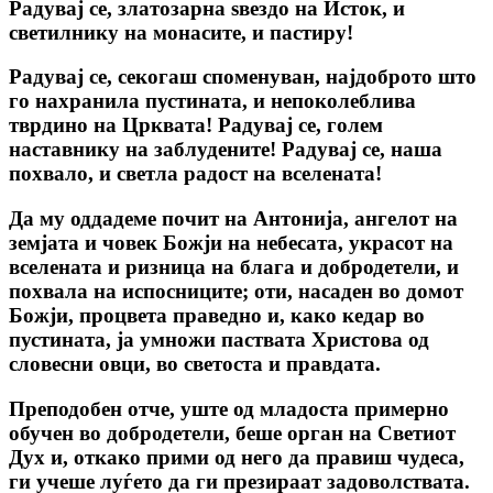
Радувај се, златозарна ѕвездо на Исток, и
светилнику на монасите, и пастиру!
Радувај се, секогаш споменуван, најдоброто што
го нахранила пустината, и непоколеблива
тврдино на Црквата! Радувај се, голем
наставнику на заблудените! Радувај се, наша
похвало, и светла радост на вселената!
Да му оддадеме почит на Антонија, ангелот на
земјата и човек Божји на небесата, украсот на
вселената и ризница на блага и добродетели, и
похвала на испосниците; оти, насаден во домот
Божји, процвета праведно и, како кедар во
пустината, ја умножи паствата Христова од
словесни овци, во светоста и правдата.
Преподобен отче, уште од младоста примерно
обучен во добродетели, беше орган на Светиот
Дух и, откако прими од него да правиш чудеса,
ги учеше луѓето да ги презираат задоволствата.