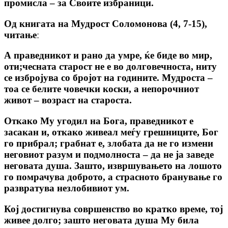
промисла – за Своите избраници.
Од книгата на Мудрост Соломонова (4, 7-15),
читањеː
А праведникот и рано да умре, ќе биде во мир,
оти;чесната старост не е во долговечноста, ниту
се избројува со бројот на годините. Мудроста –
тоа се белите човечки коски, а непорочниот
живот – возраст на староста.
Откако Му угодил на Бога, праведникот е
засакан и, откако живеал меѓу грешниците, Бог
го прибрал; грабнат е, злобата да не го измени
неговиот разум и подмолноста – да не ја заведе
неговата душа. Зашто, извршувањето на лошото
го помрачува доброто, а страсното бранување го
развратува незлобивиот ум.
Кој достигнува совршенство во кратко време, тој
живее долго; зашто неговата душа Му била