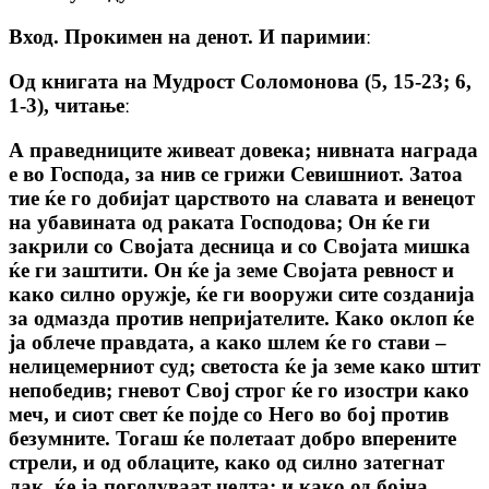
Вход. Прокимен на денот. И паримииː
Од книгата на Мудрост Соломонова (5, 15-23; 6,
1-3), читањеː
А праведниците живеат довека; нивната награда
е во Господа, за нив се грижи Севишниот. Затоа
тие ќе го добијат царството на славата и венецот
на убавината од раката Господова; Он ќе ги
закрили со Својата десница и со Својата мишка
ќе ги заштити. Он ќе ја земе Својата ревност и
како силно оружје, ќе ги вооружи сите созданија
за одмазда против непријателите. Како оклоп ќе
ја облече правдата, а како шлем ќе го стави –
нелицемерниот суд; светоста ќе ја земе како штит
непобедив; гневот Свој строг ќе го изостри како
меч, и сиот свет ќе појде со Него во бој против
безумните. Тогаш ќе полетаат добро вперените
стрели, и од облаците, како од силно затегнат
лак, ќе ја погодуваат целта; и како од бојна