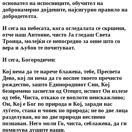
основател на испосниците, обучител на
добронамерно дојдените, најсигурно правило на
добродетелта.
И сега на небесата, кога огледалата се скршени,
отче наш Антоние, чисто Ја гледаш Света
Троица, молејќи се непосредно за оние што со
вера и љубов те почитуваат.
И сега, Богородиченː
Кој нема да те нарече блажена, тебе, Пресвета
Дево, кој ли нема да го воспее твоето пречисто
рождество, зашто Единородниот Син, Кој
безвремено засветли од Отецот, истиот Он излезе
од тебе, Чиста, откако се воплоти неискажливо;
Он, Кој е Бог по природа и Кој, заради нас
луѓето, стана и човек по природа; не во две лица
разделуван, но во две природи неслиено
познаван. Него моли Го, чиста, себлажена, да ги
помилува душите наши.