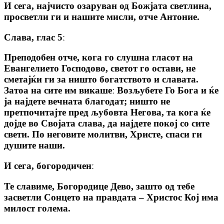
И сега, најчисто озаруван од Божјата светлина,
просветли ги и нашите мисли, отче Антоние.
Слава, глас 5ː
Преподобен отче, кога го слушна гласот на
Евангелието Господово, светот го остави, не
сметајќи ги за ништо богатството и славата.
Затоа на сите им викашеː Возљубете Го Бога и ќе
ја најдете вечната благодат; ништо не
претпочитајте пред љубовта Негова, та кога ќе
дојде во Својата слава, да најдете покој со сите
свети. По неговите молитви, Христе, спаси ги
душите наши.
И сега, богородиченː
Те славиме, Богородице Дево, зашто од тебе
засветли Сонцето на правдата – Христос Кој има
милост голема.