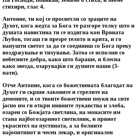
стихири, глас 4.
Антоние, ти кој се просветли со зраците на
Духот, кога жедта за Бога те разгоре толку што и
душата навистина ти се издигна кон Врвната
Љубов, тогаш ги презре телото и крвта, и го
напушти светот за да се соединиш со Бога преку
воздржување и тихување. Затоа се исполни со
небесните добра, како што бараше, и блесна
како ѕвезда, озарувајќи ги душите наши (3-
пати).
Отче Антоние, кога со божествената благодат на
Духот ги скрши лаковите и стрелите на
демоните, и со твоите божествени поуки на сите
јасно им ги откри нивните лукавства и злоба,
озарен со Божјата светлина, на монасите им
стана најбогозарниот светилник, и првиот
украсител на пустината, а за болните
најопитниот и чесен лекар, и оригинален