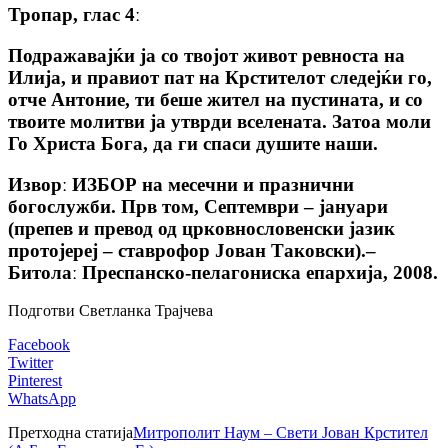
Тропар, глас 4ː
Подражавајќи ја со твојот живот ревноста на
Илија, и правиот пат на Крстителот следејќи го,
отче Антоние, ти беше жител на пустината, и со
твоите молитви ја утврди вселената. Затоа моли
Го Христа Бога, да ги спаси душите наши.
Изворː ИЗБОР на месечни и празнични
богослужби. Прв том, Септември – јануари
(препев и превод од црковнословенски јазик
протојереј – ставрофор Јован Таковски).–
Битолаː Преспанско-пелагониска епархија, 2008.
Подготви Светланка Трајчева
Facebook
Twitter
Pinterest
WhatsApp
Претходна статија
Митрополит Наум – Свети Јован Крстител