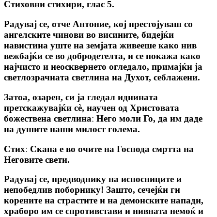
Стиховни стихири, глас 5.
Радувај се, отче Антоние, кој престојуваш со
ангелските чинови во висините, бидејќи
навистина уште на земјата живееше како нив
вежбајќи се во добродетелта, и се покажа како
најчисто и неосквернето огледало, примајќи ја
светлозрачната светлина на Духот, себлажени.
Затоа, озарен, си ја гледал иднината
претскажувајќи сѐ, научен од Христовата
божествена светлинаː Него моли Го, да им даде
на душите наши милост голема.
Стих
ː Скапа е во очите на Господа смртта на
Неговите свети.
Радувај се, предводнику на испосниците и
непобедлив поборнику! Зашто, сечејќи ги
корените на страстите и на демонските напади,
храборо им се спротивстави и нивната немоќ и