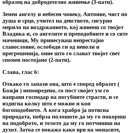
образец на добродетелно живеење (3-пати).
Земен ангелу и небесен човеку, Антоние, чист по
душа и срце, учител на девството, сигурно
мерило на воздржанието, кој живееш со твојот
Владика и, со ангелите и преподобните и со сите
маченици, Му принесуваш непрестајно
славословие, ослободи ги од неволи и
прегрешенија, оние што го слават твојот свет
спомен постојано (2-пати).
Слава, глас 6:
Откако го запази она, што е според образот (
Божји ) неповредено, со пост својот ум го
направи господар на погубните страсти, и се
издигна колку што е можно и кон
богоподобието. А кога храбро ја потисна
природата, побрза полошото да му го покориш
на подоброто, и телото да му го потчиниш на
духот. Затоа се покажа како врв на монасите,