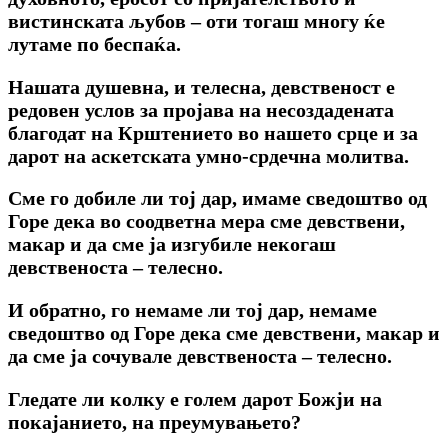
вистинската љубов – оти тогаш многу ќе
лутаме по беспаќа.
Нашата душевна, и телесна, девственост е
редовен услов за пројава на несоздадената
благодат на Крштението во нашето срце и за
дарот на аскетската умно-срдечна молитва.
Сме го добиле ли тој дар, имаме сведоштво од
Горе дека во соодветна мера сме девствени,
макар и да сме ја изгубиле некогаш
девственоста – телесно.
И обратно, го немаме ли тој дар, немаме
сведоштво од Горе дека сме девствени, макар и
да сме ја сочувале девственоста – телесно.
Гледате ли колку е голем дарот Божји на
покајанието, на преумувањето?