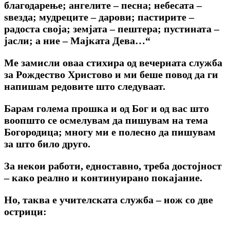
благодарење; ангелите – песна; небесата –
ѕвезда; мудреците – дарови; пастирите –
радоста своја; земјата – пештера; пустината –
јасли; а ние – Мајката Дева…“
Ме замисли оваа стихира од вечерната служба
за Рождество Христово и ми беше повод да ги
напишам редовите што следуваат.
Барам голема прошка и од Бог и од вас што
воопшто се осмелувам да пишувам на тема
Богородица; многу ми е полесно да пишувам
за што било друго.
За некои работи, едноставно, треба достојност
– како реално и континуирано покајание.
Но, таква е учителската служба – нож со две
острици: