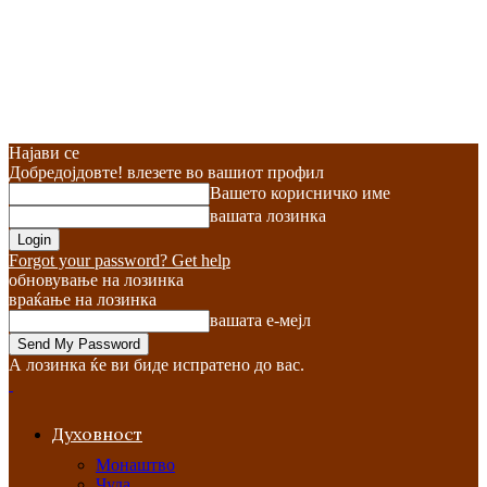
Најави се
Добредојдовте! влезете во вашиот профил
Вашето корисничко име
вашата лозинка
Forgot your password? Get help
обновување на лозинка
враќање на лозинка
вашата е-мејл
А лозинка ќе ви биде испратено до вас.
Духовност
Монаштво
Чуда