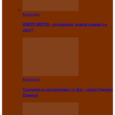
Kалендар
ДВЕТЕ ЛЕПТИ – вдовицата „пушти повеќе од
сите“!
Kалендар
Сретение и соединување со Бог – преку Светата
Причест