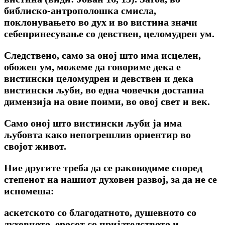
библиско-антрополошка смисла,
поклонувањето во дух и во вистина значи
себепринесување со девствен, целомудрен ум.
Следствено, само за оној што има исцелен,
обожен ум, можеме да говориме дека е
вистински целомудрен и девствен и дека
вистински љуби, во една човечки достапна
димензија на овие поими, во овој свет и век.
Само оној што вистински љуби ја има
љубовта како непогрешлив ориентир во
својот живот.
Ние другите треба да се раководиме според
степенот на нашиот духовен развој, за да не се
испомеша:
аскетското со благодатното, душевното со
духовното, еросот со пријателството и