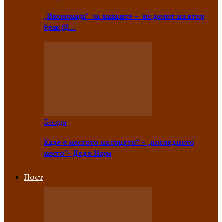
„Икономија“ за лаиците – во делот на втор
брак (Д….
Беседи
Каде е местото на срцето? – „последното
место“- Дедо Наум
Пост