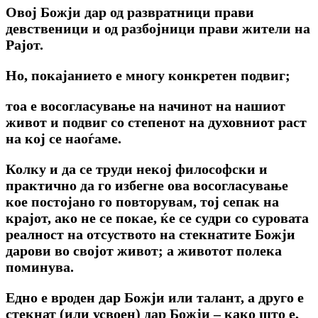
Овој Божји дар од развратници прави
девственици и од разбојници прави жители на
Рајот.
Но, покајанието е многу конкретен подвиг;
тоа е восогласување на начинот на нашиот
живот и подвиг со степенот на духовниот раст
на кој се наоѓаме.
Колку и да се труди некој философски и
практично да го избегне ова восогласување
кое постојано го повторувам, тој сепак на
крајот, ако не се покае, ќе се судри со суровата
реалност на отсуството на стекнатите Божји
дарови во својот живот; а животот полека
поминува.
Едно е вроден дар Божји или талант, а друго е
стекнат (или усвоен) дар Божји – како што е,