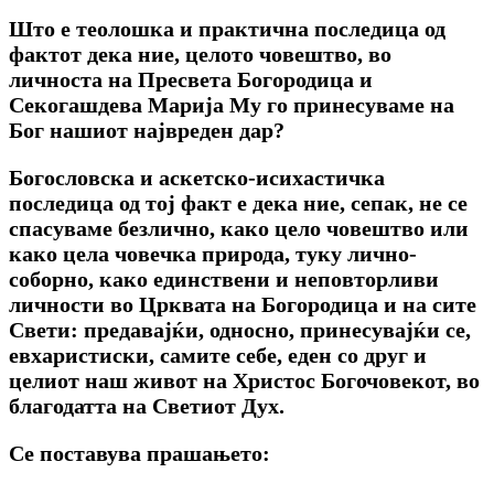
Што е теолошка и практична последица од
фактот дека ние, целото човештво, во
личноста на Пресвета Богородица и
Секогашдева Марија Му го принесуваме на
Бог нашиот највреден дар?
Богословска и аскетско-исихастичка
последица од тој факт е дека ние, сепак, не се
спасуваме безлично, како цело човештво или
како цела човечка природа, туку лично-
соборно, како единствени и неповторливи
личности во Црквата на Богородица и на сите
Свети: предавајќи, односно, принесувајќи се,
евхаристиски, самите себе, еден со друг и
целиот наш живот на Христос Богочовекот, во
благодатта на Светиот Дух.
Се поставува прашањето: