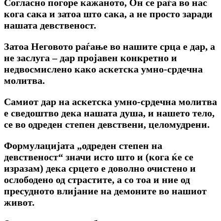
Согласно погоре кажаното, Он се раѓа во нас
кога сака и затоа што сака, а не просто заради
нашата девственост.
Затоа Неговото раѓање во нашите срца е дар, а
не заслуга – дар пројавен конкретно и
недвосмислено како аскетска умно-срдечна
молитва.
Самиот дар на аскетска умно-срдечна молитва
е сведоштво дека нашата душа, и нашето тело,
се во одреден степен девствени, целомудрени.
Формулацијата „одреден степен на
девственост“ значи исто што и (кога ќе се
изразам) дека срцето е доволно очистено и
ослободено од страстите, а со тоа и ние од
пресудното влијание на демоните во нашиот
живот.