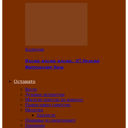
Kалендар
Идоли, идоли, идоли… (27. Недела)
Митрополит Наум
Останато
Вести
Духовна литература
Магиски пристап на животот
Православно семејство
Молитви
Акатисти
Прашања до свештеникот
Празници