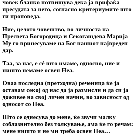
човек бланко потпишува дека ја прифаќа
пресудата за него, согласно критериумите што
ги проповеда.
Ние, целото човештво, во личноста на
Пресвета Богородица и Секогашдева Марија
Му го принесуваме на Бог нашиот највреден
дар.
Таа, за нас, е сѐ што имаме, односно, ние и
ништо немаме освен Неа.
Оваа последна (претходна) реченица ќе ја
оставам секој од нас да ја размисли и да си ја
доживее на свој личен начин, во зависност од
односот со Неа.
Што се однесува до мене, ќе звучи малку
соблазнително без толкување, ама ќе го речам:
мене ништо и не ми треба освен Неа…