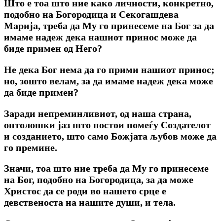
Што е тоа што ние како личности, конкретно,
подобно на Богородица и Секогашдева
Марија, треба да Му го принесеме на Бог за да
имаме надеж дека нашиот принос може да
биде примен од Него
?
Не дека Бог нема да го прими нашиот принос;
но, зошто велам, за да имаме надеж дека може
да биде примен?
Заради непреминливиот, од наша страна,
онтолошки јаз што постои помеѓу Создателот
и созданието, што само Божјата љубов може да
го премине.
Значи, тоа што ние треба да Му го принесеме
на Бог, подобно на Богородица, за да може
Христос да се роди во нашето срце е
девственоста на нашите души, и тела.