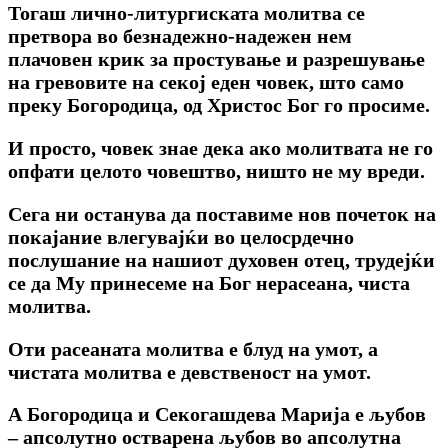
Тогаш лично-литургиската молитва се
претвора во безнадежно-надежен нем
плачовен крик за простување и разрешување
на гревовите на секој еден човек, што само
преку Богородица, од Христос Бог го просиме.
И просто, човек знае дека ако молитвата не го
опфати целото човештво, ништо не му вреди.
Сега ни останува да поставиме нов почеток на
покајание влегувајќи во целосрдечно
послушание на нашиот духовен отец, трудејќи
се да Му принесеме на Бог нерасеана, чиста
молитва.
Оти расеаната молитва е блуд на умот, а
чистата молитва е девственост на умот.
А Богородица и Секогашдева Марија е љубов
– апсолутно остварена љубов во апсолутна