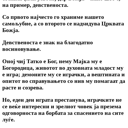
на пример, девственоста.
Со првото најчесто го храниме нашето
самољубие, а со второто се надѕидува Црквата
Божја.
Девственоста е знак на благодатно
восиновување.
Оној чиј Татко е Бог, нему Мајка му е
Богородица, животот во духовната младост му
е игра; демоните му се играчки, а вештината и
опитот во справувањето со нив му помагаат да
расте и созрева.
Но, еден ден играта престанува, играчките не
се веќе интересни и зрелиот човек ја презема
одговорноста на борбата за спасението на сите
луѓе.