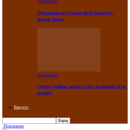
Празници
Oбрезание на Господ Исус Христос –
(Митр. Наум)
Празници
Свети Стефан, моли го Бог за повеќе вера
во нас!
Видео
Покајание