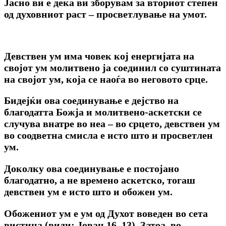
Јасно ви е дека ви зборувам за вториот степен
од духовниот раст – просветлување на умот.
Девствен ум има човек кој енергијата на
својот ум молитвено ја соединил со суштината
на својот ум, која се наоѓа во неговото срце.
Бидејќи ова соединување е дејство на
благодатта Божја и молитвено-аскетски се
случува внатре во неа – во срцето, девствен ум
во соодветна смисла е исто што и просветлен
ум.
Доколку ова соединување е постојано
благодатно, а не времено аскетско, тогаш
девствен ум е исто што и обожен ум.
Обожениот ум е ум од Духот воведен во сета
вистина (види: Јован 16, 13). Затоа, во