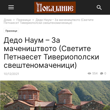
Дома
Празници
Дедо Наум – За мачеништвото (Светите
Петнаесет Тивериополски свештеномаченици)
Празници
Дедо Наум – За
мачеништвото (Светите
Петнаесет Тивериополски
свештеномаченици)
554
0
10/12/2021