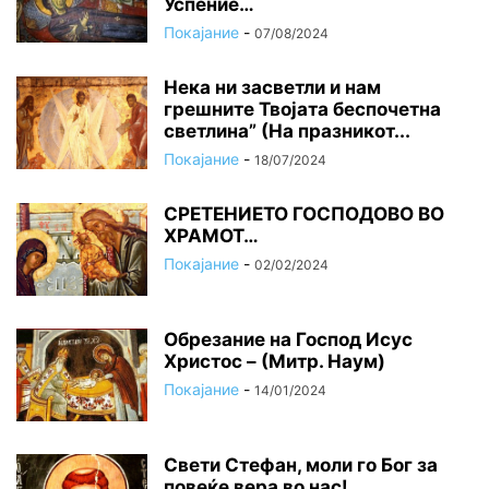
Успение…
Покајание
-
07/08/2024
Нека ни засветли и нам
грешните Твојата беспочетна
светлина” (На празникот...
Покајание
-
18/07/2024
СРЕТЕНИЕТО ГОСПОДОВО ВО
ХРАМОТ…
Покајание
-
02/02/2024
Oбрезание на Господ Исус
Христос – (Митр. Наум)
Покајание
-
14/01/2024
Свети Стефан, моли го Бог за
повеќе вера во нас!