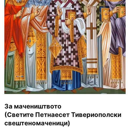
За мачеништвото
(Светите Петнаесет Тивериополски
свештеномаченици)