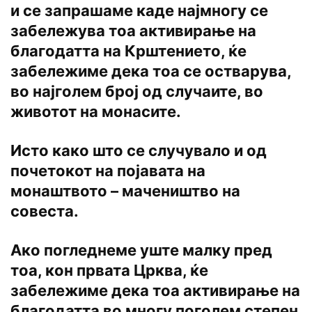
и се запрашаме каде најмногу се
забележува тоа активирање на
благодатта на Крштението, ќе
забележиме дека тоа се остварува,
во најголем број од случаите, во
животот на монасите.
Исто како што се случувало и од
почетокот на појавата на
монаштвото – мачеништво на
совеста.
Ако погледнеме уште малку пред
тоа, кон првата Црква, ќе
забележиме дека тоа активирање на
благодатта во многу поголем степен