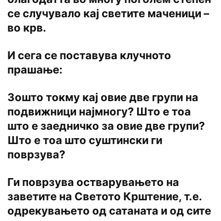
се случувало кај светите маченици –
во крв.
И сега се поставува клучното
прашање:
Зошто токму кај овие две групи на
подвижници најмногу? Што е тоа
што е заедничко за овие две групи?
Што е тоа што суштински ги
поврзува?
Ги поврзува остварувањето на
заветите на Светото Крштение, т.е.
одрекувањето од сатаната и од сите