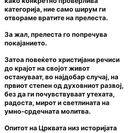
како конкретно проверлива
категорија, ние само ширум ги
отвораме вратите на прелеста.
За жал, прелеста го попречува
покајанието.
Затоа повеќето христијани речиси
до крајот на својот живот
остануваат, во најдобар случај, на
првиот степен од духовниот развој,
без да ги почувствуваат утехата,
радоста, мирот и светлината на
умно-срдечната молитва.
Опитот на Црквата низ историјата