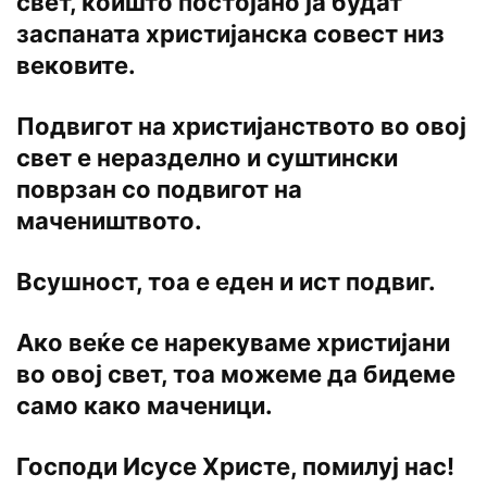
свет, коишто постојано ја будат
заспаната христијанска совест низ
вековите.
Подвигот на христијанството во овој
свет е неразделно и суштински
поврзан со подвигот на
мачеништвото.
Всушност, тоа е еден и ист подвиг.
Ако веќе се нарекуваме христијани
во овој свет, тоа можеме да бидеме
само како маченици.
Господи Исусе Христе, помилуј нас!