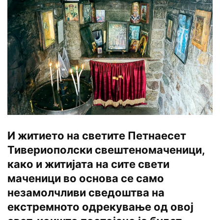
И житието на светите Петнаесет
Тивериополски свештеномаченици,
како и житијата на сите свети
маченици во основа се само
незамолчливи сведоштва на
екстремното одрекување од овој