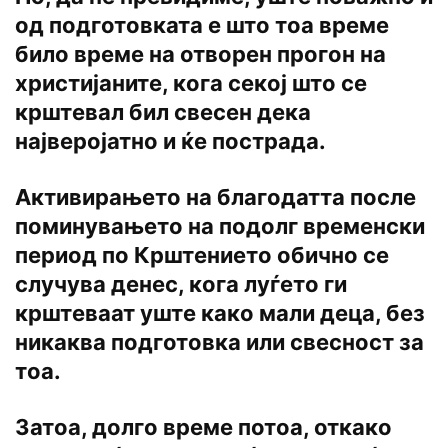
од подготовката е што тоа време
било време на отворен прогон на
христијаните, кога секој што се
крштевал бил свесен дека
најверојатно и ќе пострада.
Активирањето на благодатта после
поминувањето на подолг временски
период по Крштението обично се
случува денес, кога луѓето ги
крштеваат уште како мали деца, без
никаква подготовка или свесност за
тоа.
Затоа, долго време потоа, откако