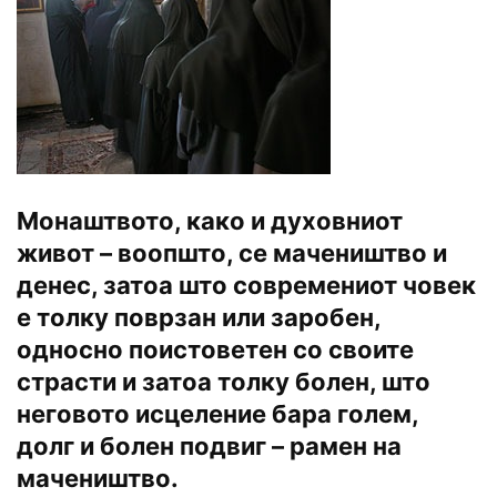
Монаштвото, како и духовниот
живот – воопшто, се мачеништво и
денес, затоа што современиот човек
е толку поврзан или заробен,
односно поистоветен со своите
страсти и затоа толку болен, што
неговото исцеление бара голем,
долг и болен подвиг – рамен на
мачеништво.