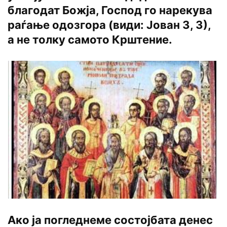
благодат Божја, Господ го нарекува
раѓање одозгора (види: Јован 3, 3),
а не толку самото Крштение.
Ако ја погледнеме состојбата денес