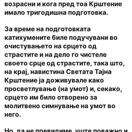
возрасни и кога пред тоа Крштение
имало тригодишна подготовка.
За време на подготовката
катихумените биле подучувани во
очистувањето на срцето од
страстите и на дело го чистеле
своето срце од страстите, така што,
на крај, навистина Светата Тајна
Крштение ја доживувале како
просветлување (на умот) и, секако,
срцето им било отворено за
молитвено симнување на умот во
него.
Но, да не превидиме, уште поважно и