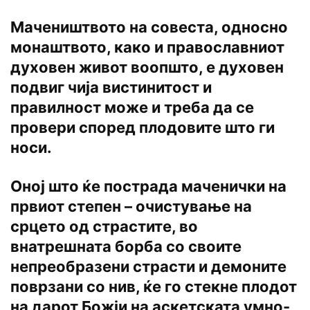
Мачеништвото на совеста, односно
монаштвото, како и православниот
духовен живот воопшто, е духовен
подвиг чија вистинитост и
правилност може и треба да се
провери според плодовите што ги
носи.
Оној што ќе пострада маченички на
првиот степен – очистување на
срцето од страстите, во
внатрешната борба со своите
непреобразени страсти и демоните
поврзани со нив, ќе го стекне плодот
на дарот Божји на аскетската умно-