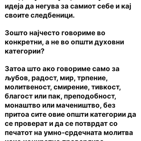
идеја да негува за самиот себе и кај
своите следбеници.
Зошто најчесто говориме во
конкретни, а не во општи духовни
категории?
Затоа што ако говориме само за
љубов, радост, мир, трпение,
молитвеност, смирение, тивкост,
благост или пак, преподобност,
монаштво или мачеништво, без
притоа сите овие општи категории да
се проверат и да се потврдат со
печатот на умно-срдечната молитва