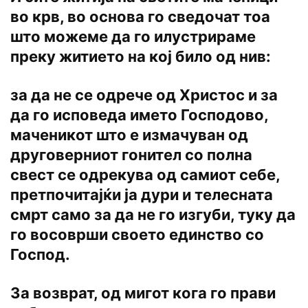
во крв, во основа го сведочат тоа
што можеме да го илустрираме
преку житието на кој било од нив:
за да не се одрече од Христос и за
да го исповеда името Господово,
маченикот што е измачуван од
друговерниот гонител со полна
свест се одрекува од самиот себе,
претпочитајќи ја дури и телесната
смрт само за да не го изгуби, туку да
го восоврши своето единство со
Господ.
За возврат, од мигот кога го прави