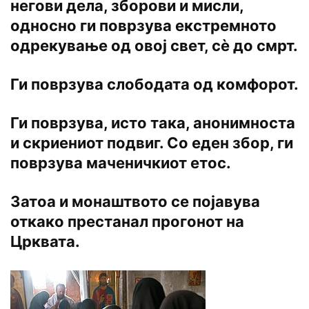
негови дела, зборови и мисли,
односно ги поврзува екстремното
одрекување од овој свет, сѐ до смрт.
Ги поврзува слободата од комфорот.
Ги поврзува, исто така, анонимноста
и скриениот подвиг. Со еден збор, ги
поврзува маченичкиот етос.
Затоа и монаштвото се појавува
откако престанал прогонот на
Црквата.