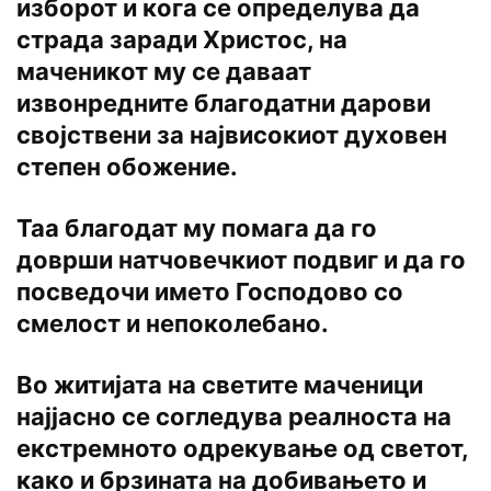
изборот и кога се определува да
страда заради Христос, на
маченикот му се даваат
извонредните благодатни дарови
својствени за највисокиот духовен
степен обожение.
Таа благодат му помага да го
доврши натчовечкиот подвиг и да го
посведочи името Господово со
смелост и непоколебано.
Во житијата на светите маченици
најјасно се согледува реалноста на
екстремното одрекување од светот,
како и брзината на добивањето и