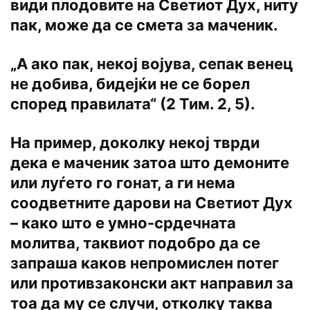
види плодовите на Светиот Дух, ниту
пак, може да се смета за маченик.
„А ако пак, некој војува, сепак венец
не добива, бидејќи не се борел
според правилата“ (2 Тим. 2, 5).
На пример, доколку некој тврди
дека е маченик затоа што демоните
или луѓето го гонат, а ги нема
соодветните дарови на Светиот Дух
– како што е умно-срдечната
молитва, таквиот подобро да се
запраша каков непромислен потег
или противзаконски акт направил за
тоа да му се случи, отколку таква