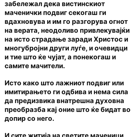
забележал дека вистинскиот
маченички подвиг секогаш ги
вдахновува и им го разгорува огнот
на верата, неодоливо привлекувајќи
на исто страдање заради Христос и
многубројни други луѓе, и очевидци
и тие што ќе чујат, а понекогаш и
самите мачители.
Исто како што лажниот подвиг или
имитирањето ги одбива и нема сила
да предизвика внатрешна духовна
преобразба кај оние што ќе бидат во
допир со него.
И сите житија на светите маченици