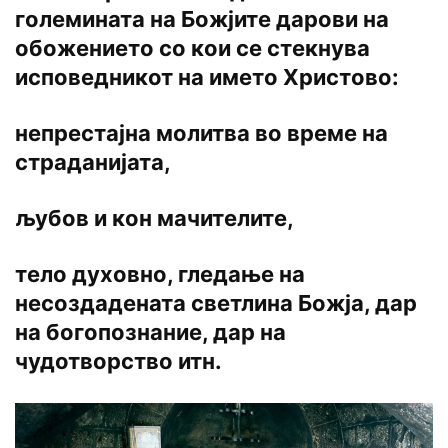
големината на Божјите дарови на
обожението со кои се стекнува
исповедникот на името Христово:
непрестајна молитва во време на
страданијата,
љубов и кон мачителите,
тело духовно, гледање на
несоздадената светлина Божја, дар
на богопознание, дар на
чудотворство итн.