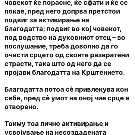
човекот ќе порасне, ќе сфати и ќе се
покае, пред него допрва претстои
подвиг за активирање на
благодатта; подвиг во кој човекот,
под водство на духовниот отец – во
послушание, треба доволно да го
очисти срцето од своите развратени
страсти, така што од него да се
пројави благодатта на Крштението.
Благодатта потоа сѐ привлекува кон
себе, пред сѐ умот на оној чие срце е
отворено.
Токму тоа лично активирање и
усвојување на несоздадената