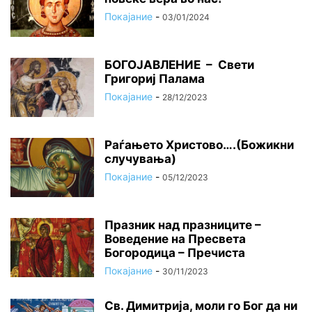
Покајание
-
03/01/2024
БОГОЈАВЛЕНИЕ – Свети
Григориј Палама
Покајание
-
28/12/2023
Раѓањето Христово….(Божикни
случувања)
Покајание
-
05/12/2023
Празник над празниците –
Вoвeдeниe на Прeсвeта
Бoгoрoдица – Пречиста
Покајание
-
30/11/2023
Св. Димитрија, моли го Бог да ни