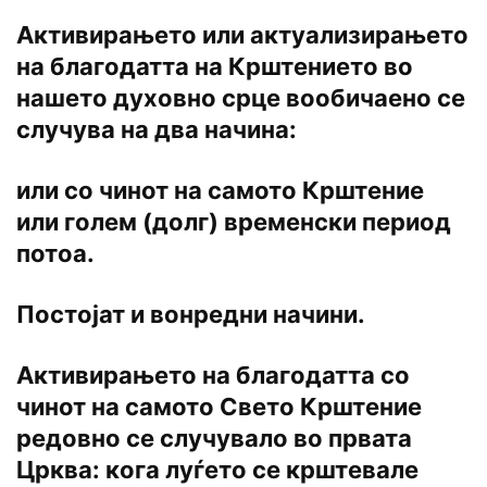
Активирањето или актуaлизирањето
на благодатта на Крштението во
нашето духовно срце вообичаено се
случува на два начина:
или со чинот на самото Крштение
или голем (долг) временски период
потоа.
Постојат и вонредни начини.
Активирањето на благодатта со
чинот на самото Свето Крштение
редовно се случувало во првата
Црква: кога луѓето се крштевале