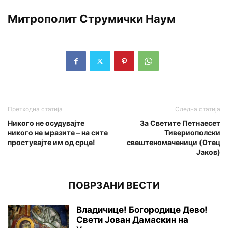
Митрополит Струмички Наум
Претходна статија
Следна статија
Никого не осудувајте
За Светите Петнаесет
никого не мразите – на сите
Тивериополски
простувајте им од срце!
свештеномаченици (Oтец
Јаков)
ПОВРЗАНИ ВЕСТИ
Владичице! Богородице Дево!
Свети Јован Дамаскин на