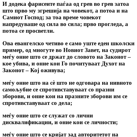
И додека фарисеите паѓаа од грев во грев затоа
што прво му згрешија на човекот, а потоа и на
Самиот Господ; за тоа време човекот
напредуваше од сила во сила; прво прогледа, а
потоа се просветли.
Ова евангелско четиво е само уште еден школски
пример, од многуте во Новиот Завет, на судирот
меѓу оние што се држат до словото на Законот –
кое убива, и оние кои Го почитуваат Духот на
Законот – Кој оживува;
меѓу оние што на сè што не одговара на нивното
самољубие се спротивставуваат со празни
зборови, и оние кои на празните зборови им се
спротивставуваат со дела;
меѓу оние што се служат со лични
дисквалификации, и оние кои се личности;
меѓу оние што се кријат зад авторитетот на