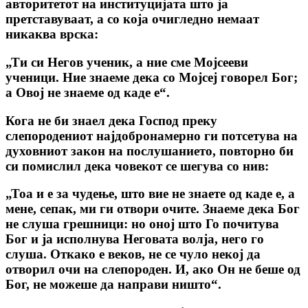
авторитетот на институцијата што ја
претставуваат, а со која очигледно немаат
никаква врска:
„Ти си Негов ученик, а ние сме Мојсееви
ученици. Ние знаеме дека со Мојсеј говорел Бог;
а Овој не знаеме од каде е“.
Кога не би знаел дека Господ преку
слепородениот најдобронамерно ги потсетува на
духовниот закон на послушанието, повторно би
си помислил дека човекот се шегува со нив:
„Тоа и е за чудење, што вие не знаете од каде е, а
мене, сепак, ми ги отвори очите. Знаеме дека Бог
не слуша грешници: но оној што Го почитува
Бог и ја исполнува Неговата волја, него го
слуша. Откако е веков, не се чуло некој да
отворил очи на слепороден. И, ако Он не беше од
Бог, не можеше да направи ништо“.