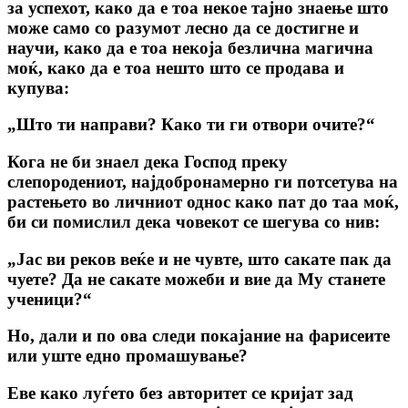
за успехот, како да е тоа некое тајно знаење што
може само со разумот лесно да се достигне и
научи, како да е тоа некоја безлична магична
моќ, како да е тоа нешто што се продава и
купува:
„Што ти направи? Како ти ги отвори очите?“
Кога не би знаел дека Господ преку
слепородениот, најдобронамерно ги потсетува на
растењето во личниот однос како пат до таа моќ,
би си помислил дека човекот се шегува со нив:
„Јас ви реков веќе и не чувте, што сакате пак да
чуете? Да не сакате можеби и вие да Му станете
ученици?“
Но, дали и по ова следи покајание на фарисеите
или уште едно промашување?
Еве како луѓето без авторитет се кријат зад