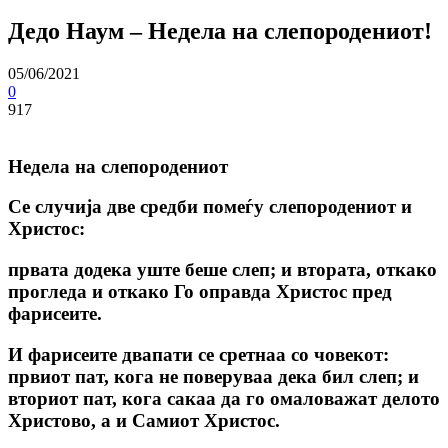
Дедо Наум – Недела на слепородениот!
05/06/2021
0
917
Недела на слепородениот
Се случија две средби помеѓу слепородениот и
Христос:
првата додека уште беше слеп; и втората, откако
прогледа и откако Го оправда Христос пред
фарисеите.
И фарисеите двапати се сретнаа со човекот:
првиот пат, кога не поверуваа дека бил слеп; и
вториот пат, кога сакаа да го омаловажат делото
Христово, а и Самиот Христос.