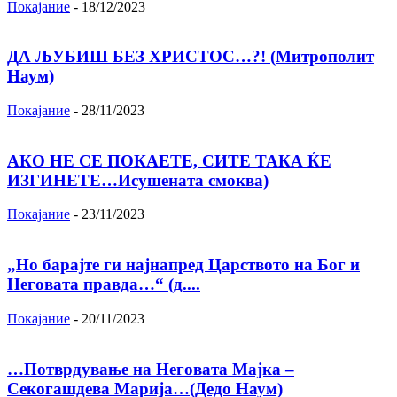
Покајание
-
18/12/2023
ДА ЉУБИШ БЕЗ ХРИСТОС…?! (Митрополит
Наум)
Покајание
-
28/11/2023
АКО НЕ СЕ ПОКАЕТЕ, СИТЕ ТАКА ЌЕ
ИЗГИНЕТЕ…Исушената смоква)
Покајание
-
23/11/2023
„Но барајте ги најнапред Царството на Бог и
Неговата правда…“ (д....
Покајание
-
20/11/2023
…Потврдување на Неговата Мајка –
Секогашдева Марија…(Дедо Наум)