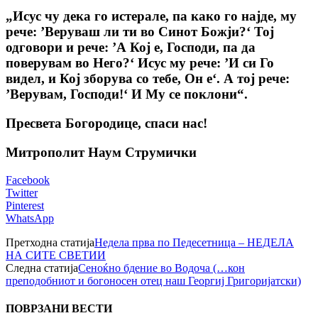
„Исус чу дека го истерале, па како го најде, му
рече: ’Веруваш ли ти во Синот Божји?‘ Тој
одговори и рече: ’А Кој е, Господи, па да
поверувам во Него?‘ Исус му рече: ’И си Го
видел, и Кој зборува со тебе, Он е‘. А тој рече:
’Верувам, Господи!‘ И Му се поклони“.
Пресвета Богородице, спаси нас!
Митрополит Наум Струмички
Facebook
Twitter
Pinterest
WhatsApp
Претходна статија
Недела прва по Педесетница – НЕДЕЛА
НА СИТЕ СВЕТИИ
Следна статија
Сеноќно бдение во Водоча (…кон
преподобниот и богоносен отец наш Георгиј Григоријатски)
ПОВРЗАНИ ВЕСТИ