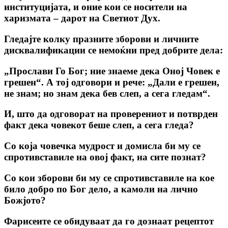
институцијата, и оние кои се носители на
харизмата – дарот на Светиот Дух.
Гледајте колку празните зборови и личните
дисквалификации се немоќни пред добрите дела:
„Прослави Го Бог; ние знаеме дека Оној Човек е
грешен“.
А тој одговори и рече: „Дали е грешен,
не знам; но знам дека бев слеп, а сега гледам“.
И, што да одговорат на проверениот и потврден
факт дека човекот беше слеп, а сега гледа?
Со која човечка мудрост и домисла би му се
спротивставиле на овој факт, на сите познат?
Со кои зборови би му се спротивставиле на кое
било добро по Бог дело, а камоли на лично
Божјото?
Фарисеите се обидуваат да го дознаат рецептот