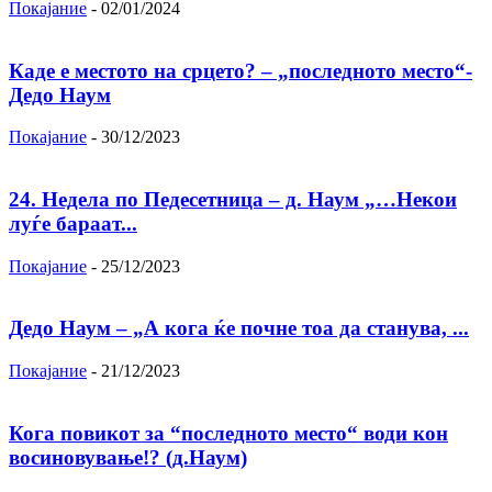
Покајание
-
02/01/2024
Каде е местото на срцето? – „последното место“-
Дедо Наум
Покајание
-
30/12/2023
24. Недела по Педесетница – д. Наум „…Некои
луѓе бараат...
Покајание
-
25/12/2023
Дедо Наум – „А кога ќе почне тоа да станува, ...
Покајание
-
21/12/2023
Кога повикот за “последното место“ води кон
восиновување!? (д.Наум)