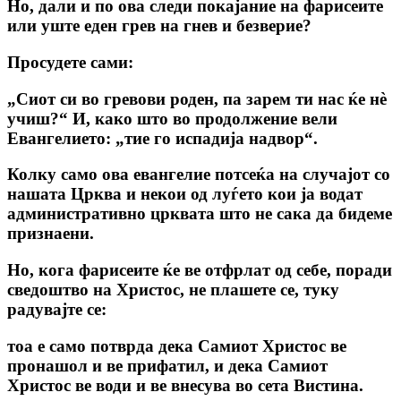
Но, дали и по ова следи покајание на фарисеите
или уште еден грев на гнев и безверие?
Просудете сами:
„Сиот си во гревови роден, па зарем ти нас ќе нè
учиш?“
И, како што во продолжение вели
Евангелието: „тие го испадија надвор“.
Колку само ова евангелие потсеќа на случајот со
нашата Црква и некои од луѓето кои ја водат
административно црквата што не сака да бидеме
признаени.
Но, кога фарисеите ќе ве отфрлат од себе, поради
сведоштво на Христос, не плашете се, туку
радувајте се:
тоа е само потврда дека Самиот Христос ве
пронашол и ве прифатил, и дека Самиот
Христос ве води и ве внесува во сета Вистина.