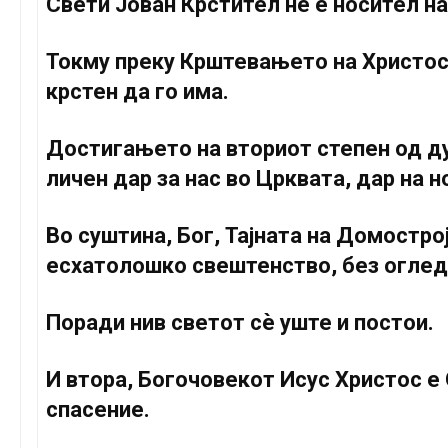
Свети Јован Крстител не е носител н
Токму преку Крштевањето на Христос, 
крстен да го има.
Достигањето на вториот степен од ду
личен дар за нас во Црквата, дар на 
Во суштина, Бог, Тајната на Домостро
есхатолошко свештенство, без оглед 
Поради нив светот сѐ уште и постои.
И втора, Богочовекот Исус Христос е 
спасение.