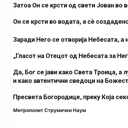
Затоа Он се крсти од свети Јован во 
Он се крсти во водата, а сѐ создаден
Заради Него се отворија Небесата, а
„Гласот на Отецот од Небесата за Него
Да, Бог се јави како Света Троица, а
и како автентични сведоци на Божеств
Пресвета Богородице, преку Која секо
Митрополит Струмички Наум