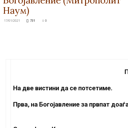
Богојавление (Митрополит
Наум)
17/01/2021
731
0
П
На две вистини да се потсетиме.
Прва, на Богојавление за првпат доаѓ