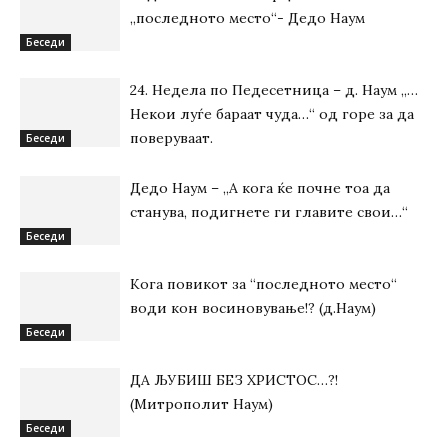
„последното место“- Дедо Наум
Беседи
24. Недела по Педесетница – д. Наум „…
Некои луѓе бараат чуда…“ од горе за да
поверуваат.
Беседи
Дедо Наум – „А кога ќе почне тоа да
станува, подигнете ги главите свои…“
Беседи
Кога повикот за “последното место“
води кон восиновување!? (д.Наум)
Беседи
ДА ЉУБИШ БЕЗ ХРИСТОС…?!
(Митрополит Наум)
Беседи