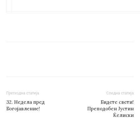
Претходна статија
Следна статија
32. Недела пред
Бидете свети!
Богојавление!
Преподобен Јустин
Ќелиски