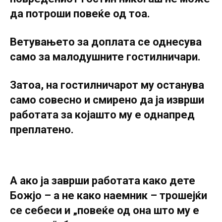
да потроши повеќе од тоа.
Ветувањето за доплата се однесува
само за малодушните гостилничари.
Затоа, на гостилничарот му останува
само совесно и смирено да ја изврши
работата за којашто му е однапред
преплатено.
А ако ја заврши работата како дете
Божјо – а не како наемник – трошејќи
се себеси и „повеќе од она што му е