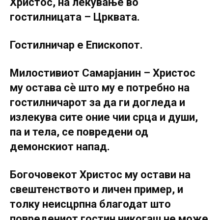
Христос, на лекување во
гостилницата – Црквата.
Гостилничар е Епископот.
Милостивиот Самарјанин – Христос
му остава сè што му е потребно на
гостилничарот за да ги догледа и
излекува сите оние чии срца и души,
па и тела, се повредени од
демонскиот напад.
Богочовекот Христос му остави на
свештенството и личен пример, и
толку неисцрпна благодат што
повредениот гостин никогаш не може