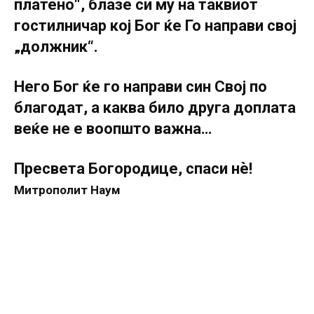
платено“, блазе си му на таквиот
гостилничар кој Бог ќе Го направи свој
„должник“.
Него Бог ќе го направи син Свој по
благодат, а каква било друга доплата
веќе не е воопшто важна…
Пресвета Богородице, спаси нѐ!
Митрополит Наум