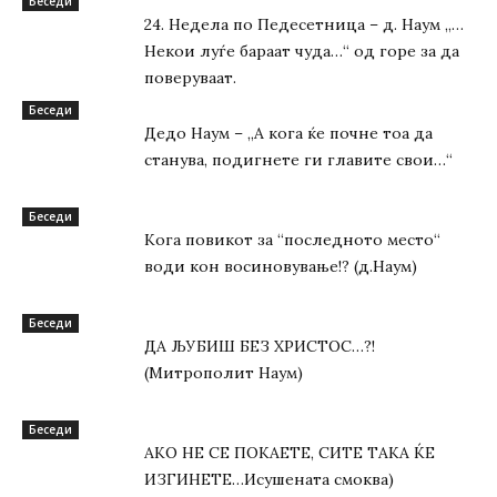
Беседи
24. Недела по Педесетница – д. Наум „…
Некои луѓе бараат чуда…“ од горе за да
поверуваат.
Беседи
Дедо Наум – „А кога ќе почне тоа да
станува, подигнете ги главите свои…“
Беседи
Кога повикот за “последното место“
води кон восиновување!? (д.Наум)
Беседи
ДА ЉУБИШ БЕЗ ХРИСТОС…?!
(Митрополит Наум)
Беседи
АКО НЕ СЕ ПОКАЕТЕ, СИТЕ ТАКА ЌЕ
ИЗГИНЕТЕ…Исушената смоква)