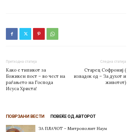
Претходна статија
Следна статија
Како е типикот за
Старец Софрониј (
Божикен пост – во чест на
извадок од – За духот и
раѓањето на Господа
животот)
Исуса Христа!
ПОВРЗАНИ ВЕСТИ
ПОВЕЌЕ ОД АВТОРОТ
ЗА ПЛАЧОТ – Митрополит Наум