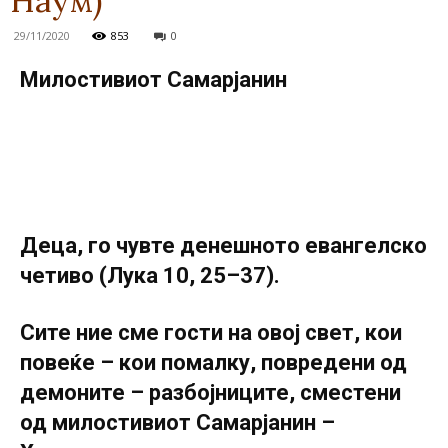
Наум)
29/11/2020
853
0
Милостивиот Самарјанин
Деца, го чувте денешното евангелско
четиво (Лука 10, 25–37).
Сите ние сме гости на овој свет, кои
повеќе – кои помалку, повредени од
демоните – разбојниците, сместени
од милостивиот Самарјанин –