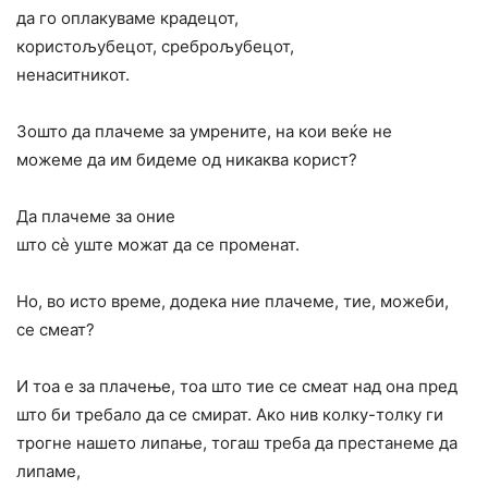
да го оплакуваме крадецот,
користољубецот, среброљубецот,
не­наситникот.
Зошто да плачеме за умрените, на кои веќе не
можеме да им бидеме од никаква корист?
Да плачеме за оние
што сè уште можат да се променат.
Но, во исто време, додека ние плачеме, тие, можеби,
се смеат?
И тоа е за плачење, тоа што тие се смеат над она пред
што би требало да се смират. Ако нив колку-толку ги
трогне нашето липање, тогаш треба да престанеме да
липаме,