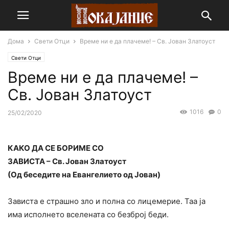
Дома
Свети Отци
Време ни е да плачеме! – Св. Јован Златоуст
Свети Отци
Време ни е да плачеме! –
Св. Јован Златоуст
1016
0
25/02/2020
КАКО ДА СЕ БОРИМЕ СО
ЗАВИСТА – Св. Јован Златоуст
(Од беседите на Евангелието од Јован)
Зависта е страшно зло и полна со лицемерие. Таа ја
има исполнето вселената со безброј беди.