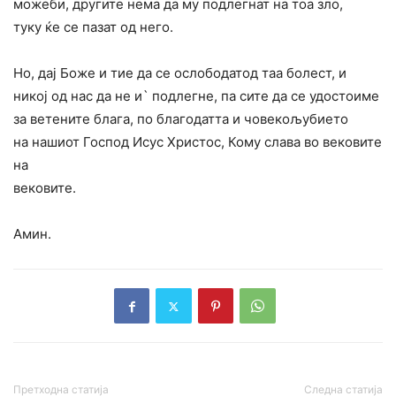
можеби, другите нема да му подлегнат на тоа зло,
туку ќе се пазат од него.
Но, дај Боже и тие да се ослободатод таа болест, и
никој од нас да не и` подлегне, па сите да се удостоиме
за ветените блага, по благодатта и човекољубието
на нашиот Господ Исус Христос, Кому слава во вековите
на
вековите.
Амин.
Претходна статија
Следна статија