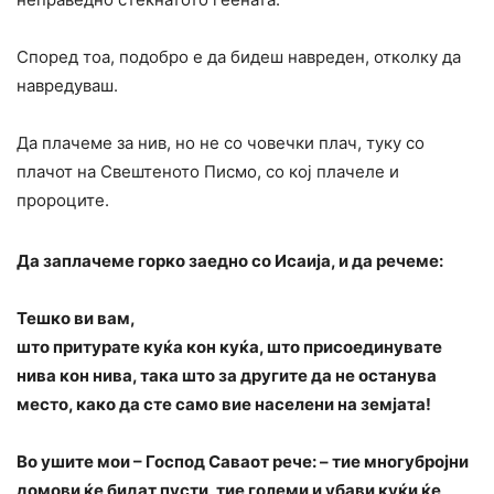
Според тоа, подобро е да бидеш навреден, отколку да
навредуваш.
Да плачеме за нив, но не со човечки плач, туку со
плачот на Свештеното Писмо, со кој плачеле и
пророците.
Да заплачеме горко заедно со Исаија, и да речеме:
Тешко ви вам,
што притурате куќа кон куќа, што присоединувате
нива кон нива, така што за другите да не останува
место, како да сте само вие населени на земјата!
Во ушите мои – Господ Саваот рече: – тие многубројни
домови ќе бидат пусти, тие големи и убави куќи ќе