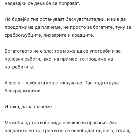
надевајќи се дека ќе се поправат.
Но бидејќи тие остануваат бес­чувствителни, и ние да
продолжиме да плачеме, не просто за богатите, туку за
среброљубците, лихварите и крадците.
Бо­гат­ството не е зло: тоа може да се употреби и за
полезни работи, ако, на пример, го трошиме на
потребитите.
А зло е – љубовта кон стекнување. Таа подготвува
бескрајни казни.
И така, да заплачеме.
Можеби од тоа и ќе биде некакво исправање. Ако
паднатите во тој грев и не се ослободат од не­го, тогаш,