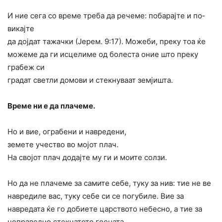
И ние сега со време треба да речеме: побарајте и по­
викајте
да дојдат тажачки (Јерем. 9:17). Можеби, преку тоа ќе
можеме да ги исцелиме од болеста оние што преку
грабеж си
градат светли домови и стекнуваат земјишта.
Време ни е да плачеме.
Но и вие, ограбени и навредени,
земете учество во мојот плач.
На својот плач додајте му ги и моите солзи.
Но да не плачеме за самите себе, туку за нив: тие не ве
навредиле вас, туку себе си се погубиле. Вие за
навредата ќе го добиете царството небесно, а тие за
неправедно стекнатото геената.