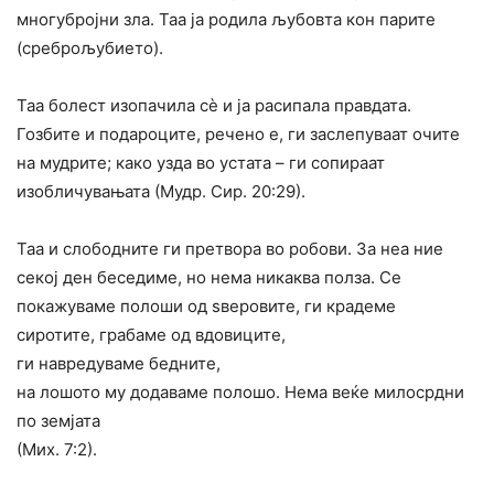
многубројни зла. Таа ја родила љубовта кон парите
(среброљубието).
Таа болест изопачила сè и ја расипала правдата.
Гозбите и подароците, речено е, ги заслепуваат очите
на мудрите; како узда во устата – ги сопираат
изобличувањата (Мудр. Сир. 20:29).
Таа и слободните ги претвора во робови. За неа ние
секој ден беседиме, но нема никаква полза. Се
покажуваме полоши од ѕверовите, ги крадеме
сиротите, грабаме од вдовиците,
ги навредуваме бедните,
на ло­шото му додаваме полошо. Нема веќе милосрдни
по земјата
(Мих. 7:2).