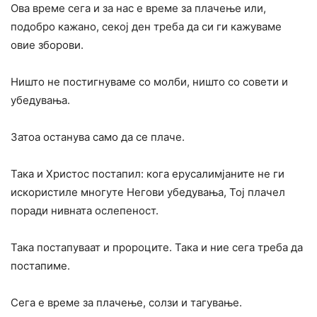
Ова време сега и за нас е време за плачење или,
подобро кажано, секој ден треба да си ги кажуваме
овие зборови.
Ништо не постигнуваме со молби, ништо со совети и
убедувања.
Затоа останува само да се плаче.
Така и Христос постапил: кога еруса­лимјаните не ги
искористиле многуте Негови убедувања, Тој плачел
поради нивната ослепеност.
Така постапуваат и пророците. Така и ние сега треба да
постапиме.
Сега е време за плачење, солзи и тагување.