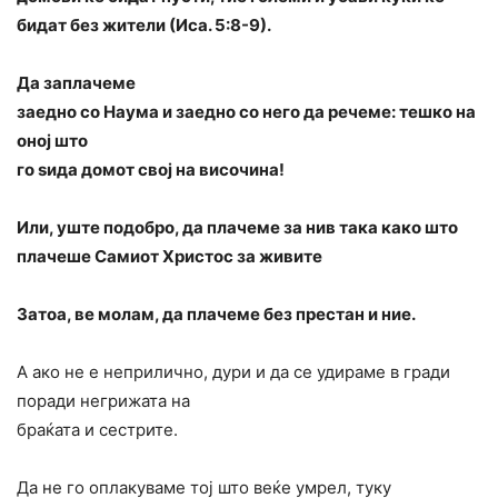
бидат без жители (Иса. 5:8-9).
Да заплачеме
заедно со Наума и заедно со него да речеме: тешко на
оној што
го ѕида домот свој на височина!
Или, уште подобро, да пла­чеме за нив така како што
плачеше Самиот Христос за живите
Затоа, ве молам, да плачеме без престан и ние.
А ако не е неприлично, дури и да се удираме в гради
поради негрижата на
браќата и сестрите.
Да не го оплакуваме тој што веќе умрел, туку