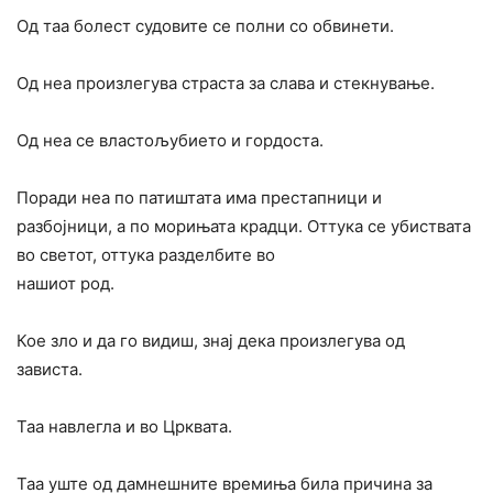
Од таа болест судовите се полни со обвинети.
Од неа произлегува страста за слава и стекнување.
Од неа се властољубието и гордоста.
Поради неа по патиштата има престапници и
разбојници, а по морињата крадци. Оттука се убиствата
во светот, оттука разделбите во
на­шиот род.
Кое зло и да го видиш, знај дека произлегува од
зависта.
Таа навлегла и во Црквата.
Таа уште од дамнешните вре­миња била причина за