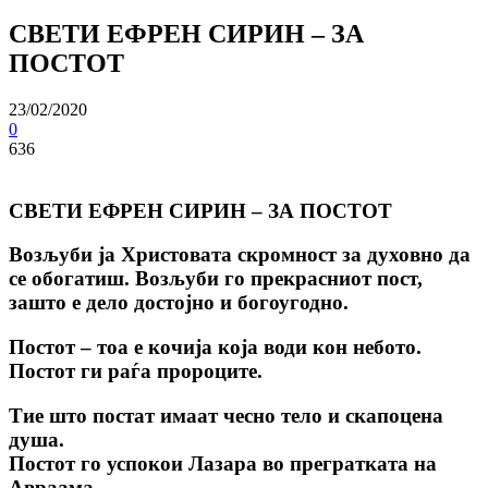
СВЕТИ ЕФРЕН СИРИН – ЗА
ПОСТОТ
23/02/2020
0
636
СВЕТИ ЕФРЕН СИРИН – ЗА ПОСТОТ
Возљуби ја Христовата скромност за духовно да
се обогатиш. Возљуби го прекрасниот пост,
зашто е дело достојно и богоугодно.
Постот – тоа е кочија која води кон небото.
Постот ги раѓа пророците.
Тие што постат имаат чесно тело и скапоцена
душа.
Постот го успокои Лазара во прегратката на
Авраама.