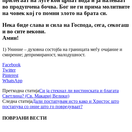
прилегаат на луѓе кои црпат вода и ја налеваат
во продупчена бочва. Бог не ги прима молитвите
на човек кој го помни злото на брата си.
Нека биде слава и сила на Господа, сега, секогаш
и во сите векови.
Амин!
1) Униние – духовна состојба на границата меѓу очајание и
смирение; депримираност, малодушност.
Facebook
Twitter
Pinterest
WhatsApp
Претходна статија
Си ја стекнал ли вистинската и благата
Светлина? (Св. Макариј Велики)
Следна статија
Дали постапувам исто како и Христос што
постапува со оние што го повредуваат?
ПОВРЗАНИ ВЕСТИ