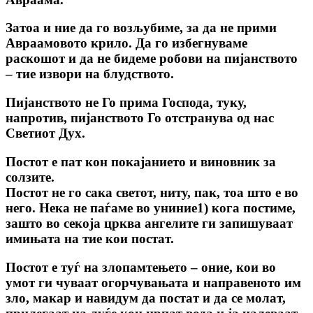
Затоа и ние да го возљубиме, за да не прими
Авраамовото крило. Да го избегнуваме
раскошот и да не бидеме робови на пијанството
– тие извори на блудството.
Пијанството не Го прима Господа, туку,
напротив, пијанството Го отстранува од нас
Светиот Дух.
Постот е пат кон покајанието и виновник за
солзите.
Постот не го сака светот, ниту, пак, тоа што е во
него. Нека не паѓаме во униние1) кога постиме,
зашто во секоја црква ангелите ги запишуваат
имињата на тие кои постат.
Постот е туѓ на злопамтењето – оние, кои во
умот ги чуваат огорчувањата и направеното им
зло, макар и навидум да постат и да се молат,