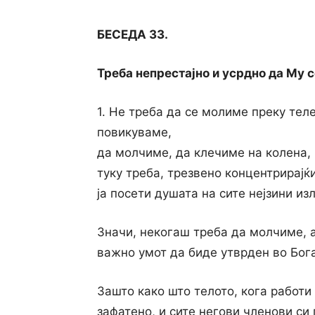
БЕСЕДА 33.
Треба непрестајно и усрдно да Му с
1. Не треба да се молиме преку тел
повикуваме,
да молчиме, да клечиме на колена,
туку треба, трезвено концентрирајќи
ја посети душата на сите нејзини изл
Значи, некогаш треба да молчиме, а
важно умот да биде утврден во Бога
Зашто како што телото, кога работи
зафатено, и сите негови членови си 