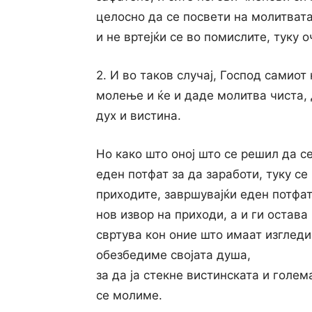
целосно да се посвети на молитвата
и не вртејќи се во помислите, туку о
2. И во таков случај, Господ самиот 
молење и ќе и даде молитва чиста, 
дух и вистина.
Но како што оној што се решил да с
еден потфат за да заработи, туку с
приходите, завршувајќи еден потфат
нов извор на приходи, а и ги остава
свртува кон оние што имаат изгледи:
обезбедиме својата душа,
за да ја стекне вистинската и голема
се молиме.