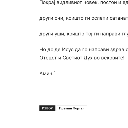
Покрај видливиот човек, постои и е
други очи, коишто ги ослепи сатанат
други уши, коишто тој ги направи гл
Но дојде Исус да го направи здрав 
Отецот и Светиот Дух во вековите!
Амин.`
ИЗВОР
Премин Портал