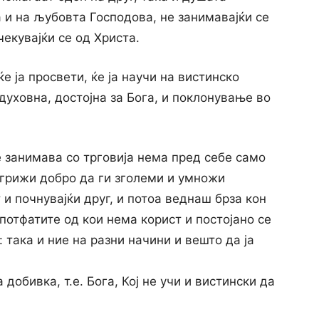
 и на љубовта Господова, не занимавајќи се
чекувајќи се од Христа.
ќе ја просвети, ќе ја научи на вистинско
духовна, достојна за Бога, и поклонување во
е занимава со трговија нема пред себе само
е грижи добро да ги зголеми и умножи
 и почнувајќи друг, и потоа веднаш брза кон
 потфатите од кои нема корист и постојано се
 така и ние на разни начини и вешто да ја
 добивка, т.е. Бога, Кој не учи и вистински да