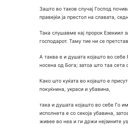
Зашто во таков случај Господ почив
правејќи ја престол на славата, сед
Така слушавме кај пророк Езекиил з
господарот. Таму тие ни се претста
А таква е и душата којашто во себе 
носена од Бога; затоа што таа сета 
Како што куќата во којашто е прису
покуќнина, украси и убавина,
така и душата којашто во себе Го им
исполнета е со секоја убавина, зато
живее во неа и ги држи нејзините уз