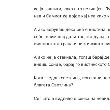
ќе ја заштити, како што ветил (сп. Лу
неа и Самиот ќе дојде кај неа како 
А ако веруваш дека ова е вистина, 
себе, внимавај дали твојата душа ј
вистинската храна и вистинското пи
А ако не ја стекнала, тогаш барај д
видиш сонце, барај го вистинското С
Кога гледаш светлина, погледни во с
благата Светлина?
Се` што е видливо е сенка на невид