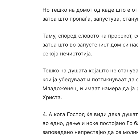
Но тешко на домот од каде што е отс
затоа што пропаѓа, запустува, стану
Таму, според словото на пророкот, се
затоа што во запустениот дом си на
секоја нечистотија.
Тешко на душата којашто не станува
кои ја убедуваат и поттикнуваат да 
Младоженец, и имаат намера да ја р
Христа.
4. А кога Господ ќе види дека душат
во едно, дење и ноќе постојано Го б
заповедано непрестајно да се молиме 