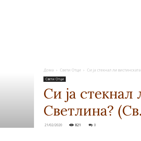
Дома
Свети Отци
Си ја стекнал ли вистинската
Свети Отци
Си ја стекнал 
Светлина? (Св
21/02/2020
821
0