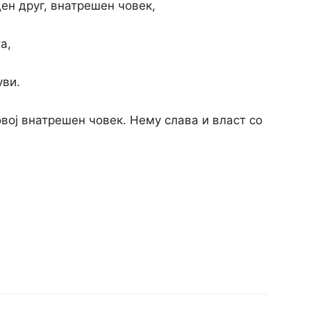
ден друг, внатрешен човек,
а,
уви.
овој внатрешен човек. Нему слава и власт со