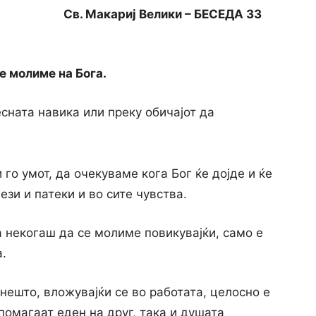
Св. Макариј Велики – БЕСЕДА 33
е молиме на Бога.
есната навика или преку обичајот да
 го умот, да очекуваме кога Бог ќе дојде и ќе
ези и патеки и во сите чувства.
 некогаш да се молиме повикувајќи, само е
.
 нешто, вложувајќи се во работата, целосно е
помагаат еден на друг, така и душата