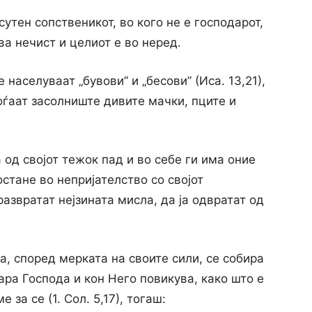
утен сопственикот, во кого не е господарот,
ва нечист и целиот е во неред.
 населуваат „бувови” и „бесови” (Иса. 13,21),
оѓаат засолниште дивите мачки, пците и
 од својот тежок пад и во себе ги има оние
остане во непријателство со својот
азвратат нејзината мисла, да ја одвратат од
а, според мерката на своите сили, се собира
ара Господа и кон Него повикува, како што е
за се (1. Сол. 5,17), тогаш: