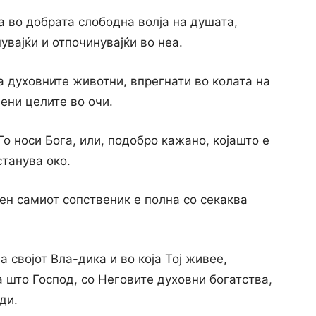
а во добрата слободна волја на душата,
нувајќи и отпочинувајќи во неа.
а духовните животни, впрегнати во колата на
вени целите во очи.
Го носи Бога, или, подобро кажано, којашто е
станува око.
тен самиот сопственик е полна со секаква
а својот Вла-дика и во која Тој живее,
а што Господ, со Неговите духовни богатства,
ди.