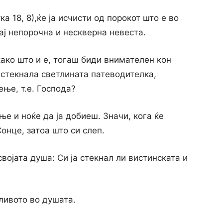
ка 18, 8),ќе ја исчисти од порокот што е во
кај непорочна и нескверна невеста.
како што и е, тогаш биди внимателен кон
а стекнала светлината патеводителка,
ење, т.е. Господа?
ење и ноќе да ја добиеш. Значи, кога ќе
онце, затоа што си слеп.
војата душа: Си ја стекнал ли вистинската и
ливото во душата.