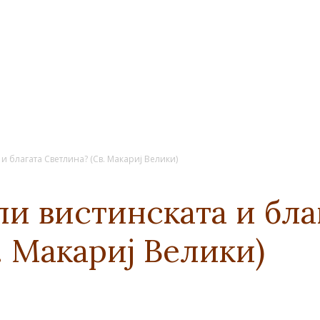
 и благата Светлина? (Св. Макариј Велики)
ли вистинската и бла
. Макариј Велики)