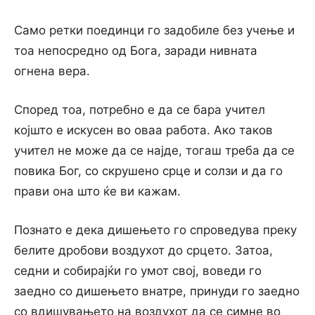
Само ретки поединци го задобиле без учење и
тоа непосредно од Бога, заради нивната
огнена вера.
Според тоа, потребно е да се бара учител
којшто е искусен во оваа работа. Ако таков
учител не може да се најде, тогаш треба да се
повика Бог, со скрушено срце и солзи и да го
прави она што ќе ви кажам.
Познато е дека дишењето го спроведува преку
белите дробови воздухот до срцето. Затоа,
седни и собирајќи го умот свој, воведи го
заедно со дишењето внатре, принуди го заедно
со вдишувањето на воздухот да се симне во