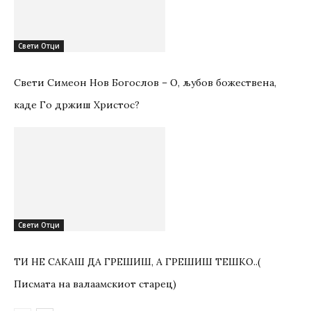
Свети Отци
Свети Симеон Нов Богослов – О, љубов божествена,
каде Го држиш Христос?
Свети Отци
ТИ НЕ САКАШ ДА ГРЕШИШ, А ГРЕШИШ ТЕШКО..(
Писмата на валаамскиот старец)