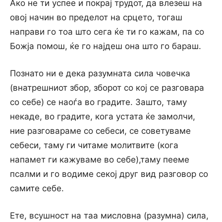
Ако не ти успее и покрај трудот, да влезеш на
овој начин во пределот на срцето, тогаш
направи го тоа што сега ќе ти го кажам, па со
Божја помош, ќе го најдеш она што го бараш.
Познато ни е дека разумната сила човечка
(внатрешниот збор, зборот со кој се разговара
со себе) се наоѓа во градите. Зашто, таму
некаде, во градите, кога устата ќе замолчи,
ние разговараме со себеси, се советуваме
себеси, таму ги читаме молитвите (кога
напамет ги кажуваме во себе),таму пееме
псалми и го водиме секој друг вид разговор со
самите себе.
Ете, всушност на таа мисловна (разумна) сила,