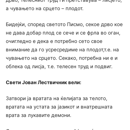
дрво; телесниот труд ги претставува – лисјето,
а чувањето на срцето – плодот.
Бидејќи, според светото Писмо, секое дрво кое
не дава добар плод се сече и се фрла во оган,
очигледно е дека е потребно сето свое
внимание да го усресредиме на плодот,т.е. на
чувањето на срцето. Секако, потребна ни е и
облека од лисја, т.е. телесен труд и подвиг.
Свети Јован Лествичник вели:
Затвори ја вратата на ќелијата за телото,
вратата на устата за јазикот и внатрешната
врата за лукавите демони.