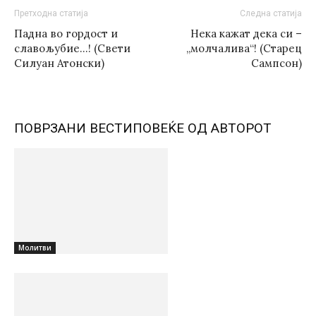
Претходна статија
Следна статија
Падна во гордост и
Нека кажат дека си –
славољубие…! (Свети
„молчалива“! (Старец
Силуан Атонски)
Сампсон)
ПОВРЗАНИ ВЕСТИ
ПОВЕЌЕ ОД АВТОРОТ
Молитви