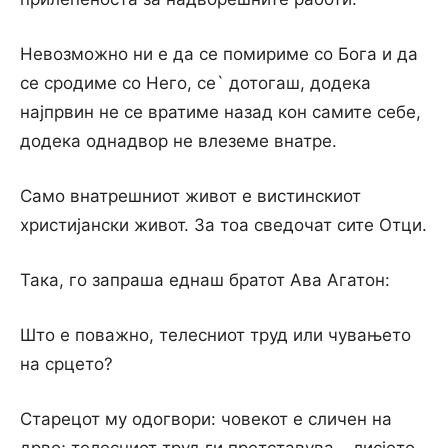
Невозможно ни е да се помириме со Бога и да
се сродиме со Него, се` дотогаш, додека
најпрвин не се вратиме назад кон самите себе,
додека однадвор не влеземе внатре.
Само внатрешниот живот е вистинскиот
христијански живот. За тоа сведочат сите Отци.
Така, го запраша еднаш братот Ава Агатон:
Што е поважно, телесниот труд или чувањето
на срцето?
Старецот му одогвори: човекот е сличен на