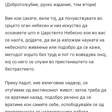
(Добротољубие, руско издание, том втори)
Вие кои сакате, вели тој, да почувствувате во
срцето оган небесен и низ искуство да
осознаете што е Царството Небесно кое во вас
се наоѓа, дојдете, да ви ја изложам науката на
небесното живеење или подобро да се каже,
методот којшто без труд и пот го воведува оној,
кој со него се служи во пристаништето на
бестрастието.
Преку падот, ние излеговме надвор, се
отуѓивме од вистинскиот живот; затоа треба да
се вратиме назад; подобро речено да се
вратиме кон самите себе, ослободувајќи се од
прилепеноста за надворешните работи.