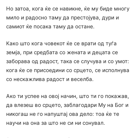
Но затоа, кога ќе се навикне, ќе му биде многу
мило и радосно таму да престојува, дури и
самиот ќе посака таму да остане.
Како што кога човекот ќе се врати од туѓа
земја, при средбата со жената и децата се
заборава од радост, така се случува и со умот:
кога ќе се присоедини со срцето, се исполнува
со нескажлива радост и веселба.
Ако ти успее на овој начин, што ти го покажав,
да влезеш во срцето, заблагодари Му на Бог и
никогаш не го напуштај ова дело: тоа ќе те
научи на она за што не си ни сонувал.