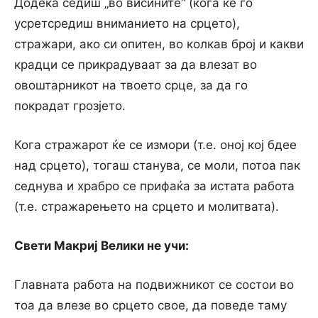
Додека седиш „во висините“ (кога ќе го
усретсредиш вниманието на срцето),
стражари, ако си опитен, во колкав број и какви
крадци се прикрадуваат за да влезат во
овоштарникот на твоето срце, за да го
покрадат грозјето.
Кога стражарот ќе се измори (т.е. оној кој бдее
над срцето), тогаш станува, се моли, потоа пак
седнува и храбро се прифаќа за истата работа
(т.е. стражарењето на срцето и молитвата).
Свети Макриј Велики не учи:
Главната работа на подвижникот се состои во
тоа да влезе во срцето свое, да поведе таму