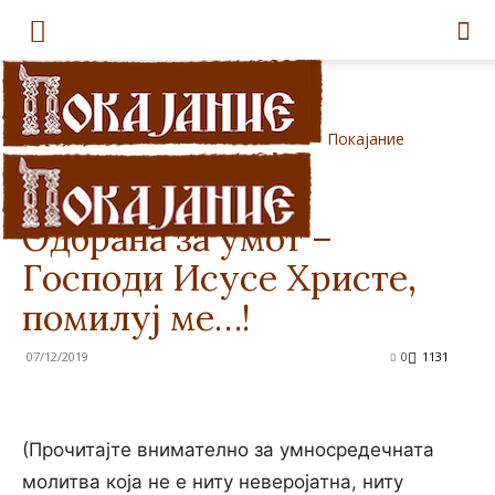
Покајание
Дома
Молитви
Молитви
Свети Отци
Одбрана за умот –
Господи Исусе Христе,
помилуј ме…!
07/12/2019
0
1131
(Прочитајте внимателно за умносредечната
молитва која не е ниту неверојатна, ниту