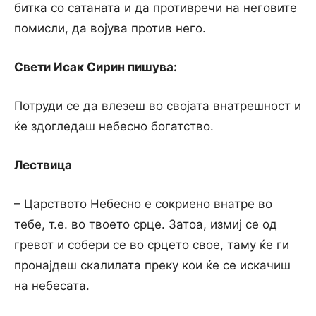
битка со сатаната и да противречи на неговите
помисли, да војува против него.
Свети Исак Сирин пишува:
Потруди се да влезеш во својата внатрешност и
ќе здогледаш небесно богатство.
Лествица
– Царството Небесно е сокриено внатре во
тебе, т.е. во твоето срце. Затоа, измиј се од
гревот и собери се во срцето свое, таму ќе ги
пронајдеш скалилата преку кои ќе се искачиш
на небесата.