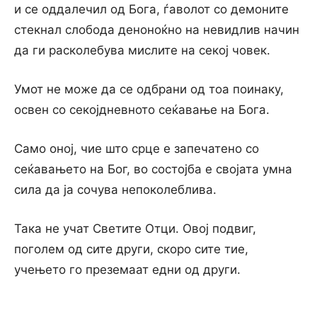
и се оддалечил од Бога, ѓаволот со демоните
стекнал слобода деноноќно на невидлив начин
да ги расколебува мислите на секој човек.
Умот не може да се одбрани од тоа поинаку,
освен со секојдневното сеќавање на Бога.
Само оној, чие што срце е запечатено со
сеќавањето на Бог, во состојба е својата умна
сила да ја сочува непоколеблива.
Така не учат Светите Отци. Овој подвиг,
поголем од сите други, скоро сите тие,
учењето го преземаат едни од други.