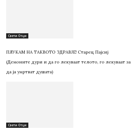
Свети Отци
ПЛУКАМ НА ТАКВОТО ЗДРАВЈЕ! Старец Пајсиј
(Демоните дури и да го лекуваат телото, го лекуваат за
да ја умртват душата)
Свети Отци