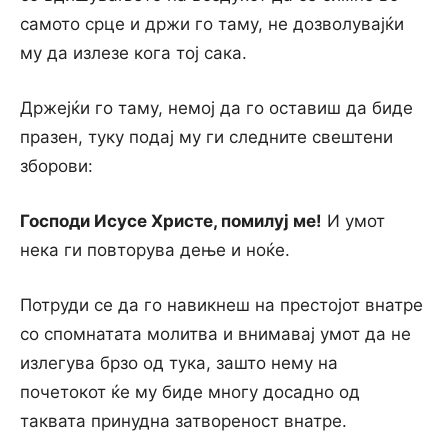
самото срце и држи го таму, не дозволувајќи
му да излезе кога тој сака.
Држејќи го таму, немој да го оставиш да биде
празен, туку подај му ги следните свештени
зборови:
Господи Исусе Христе, помилуј ме!
И умот
нека ги повторува дење и ноќе.
Потруди се да го навикнеш на престојот внатре
со спомнатата молитва и внимавај умот да не
излегува брзо од тука, зашто нему на
почетокот ќе му биде многу досадно од
таквата принудна затвореност внатре.