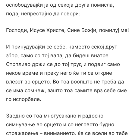
ослободувајќи ја од секоја друга помисла,
подај непрестајно да говори:
Господи, Исусе Христе, Сине Божји, помилуј ме!
И принудувајќи се себе, наместо секој друг
збор, само со тој вапај да бидеш внатре.
Стрпливо држи се до тој труд и подвиг само
некое време и преку него ќе ти се открие
влезот во срцето. Во тоа воопшто не треба да
се има сомнеж, зашто тоа самите врз себе сме
го испорбале.
Заедно со тоа многусакано и радосно
симнување во срцето и со неговото будно
стражарење – вниманието, ќе се всели во тебе