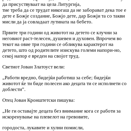
да присуствуваат на цела Литургија,
тие треба да се трудат никогаш да не заборават дека тое е
дете е Божје создание, Божјо дете, дар Божји та со такви
мисли да ја совладаат лутината на бебето.
Првите три години од животот на детето се клучни за
неговиот раст-телесен, душевен и духовен. Впрочем во
текот на овие три години се обликува карактерот на
детето, што од родителите изискува големи напори-но,
секој напор е вреден на својот труд.
Светиот Јован Златоуст вели:
„Работи вредно, бидејќи работиш за себе; бидејќи
животот ќе ти биде полесен ако децата ти се исполнети со
доблести”.
Отец Јован Кронштетски пишува:
„Не ги оставајте децата без внимание кога се работи за
искоренување на плевелот на гревовите,
городоста, лукавите и хулни помисли,