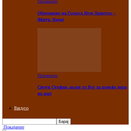
Празници
Oбрезание на Господ Исус Христос –
(Митр. Наум)
Празници
Свети Стефан, моли го Бог за повеќе вера
во нас!
Видео
Покајание