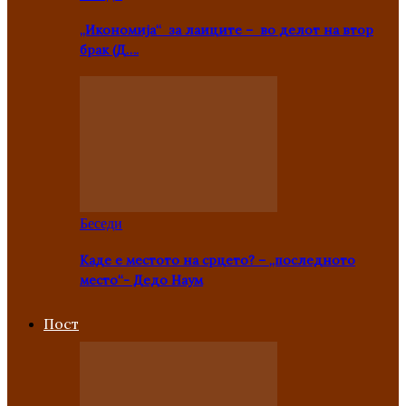
„Икономија“ за лаиците – во делот на втор
брак (Д….
Беседи
Каде е местото на срцето? – „последното
место“- Дедо Наум
Пост