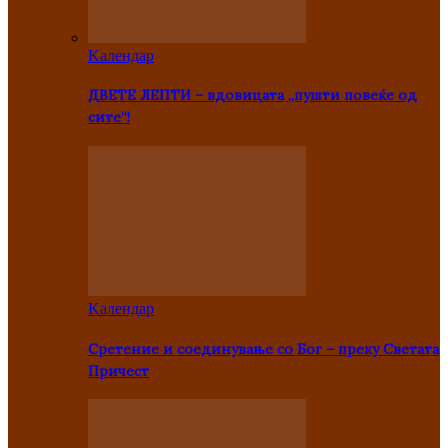
Kалендар
ДВЕТЕ ЛЕПТИ – вдовицата „пушти повеќе од
сите“!
Kалендар
Сретение и соединување со Бог – преку Светата
Причест