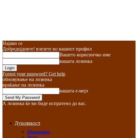
Најави се
Добредојдовте! влезете во вашиот профил
Вашето корисничко име
вашата лозинка
Forgot your password? Get help
обновување на лозинка
враќање на лозинка
вашата е-мејл
А лозинка ќе ви биде испратено до вас.
Духовност
Монаштво
Чуда