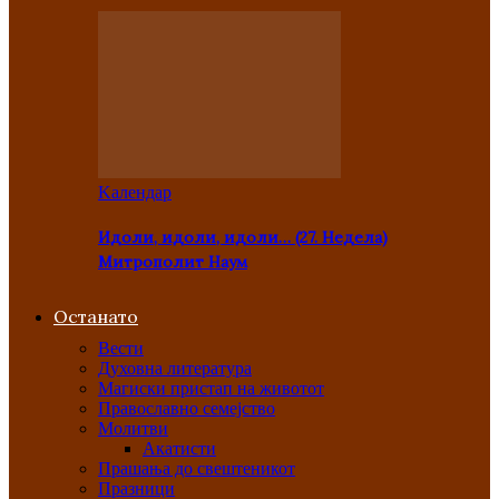
Kалендар
Идоли, идоли, идоли… (27. Недела)
Митрополит Наум
Останато
Вести
Духовна литература
Магиски пристап на животот
Православно семејство
Молитви
Акатисти
Прашања до свештеникот
Празници