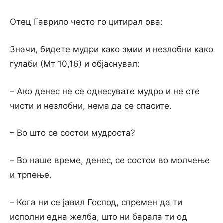
Отец Гаврило често го цитирал ова:
Значи, бидете мудри како змии и незлобни како
гулаби (Мт 10,16) и објаснувал:
– Ако денес не се однесувате мудро и не сте
чисти и незлобни, нема да се спасите.
– Во што се состои мудроста?
– Во наше време, денес, се состои во молчење
и трпење.
– Кога ни се јавил Господ, спремен да ти
исполни една желба, што ни барала ти од