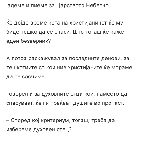
јадеме и пиеме за Царството Небесно.
Ќе дојде време кога на христијанинот ќе му
биде тешко да се спаси. Што тогаш ќе каже
еден безверник?
А потоа раскажувал за последните денови, за
тешкотиите со кои ние христијаните ќе мораме
да се соочиме.
Говорел и за духовните отци кои, наместо да
спасуваат, ќе ги праќаат душите во пропаст.
– Според кој критериум, тогаш, треба да
избереме духовен отец?