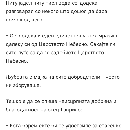
Ниту јадел ниту пиел вода се’ додека
разговарал со некого што дошол да бара
помош од него.
– Се’ додека и еден единствен човек мразиш,
далеку си од Царството Небесно. Сакајте ги
сите луѓе за да го задобиете Царството
Небесно.
Љубовта е мајка на сите добродетели – често
ни зборуваше.
Тешко е да се опише неисцрпната добрина и
благодатност на отец Гаврило:
– Кога барем сите би се удостоиле за спасение