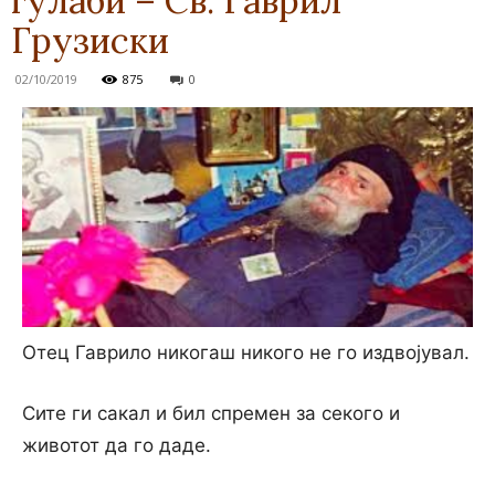
гулаби – Св. Гаврил
Грузиски
02/10/2019
875
0
Отец Гаврило никогаш никого не го издвојувал.
Сите ги сакал и бил спремен за секого и
животот да го даде.