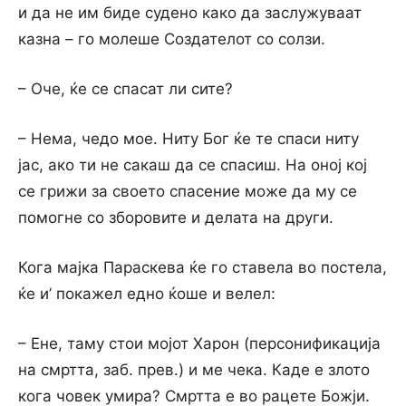
и да не им биде судено како да заслужуваат
казна – го молеше Создателот со солзи.
– Оче, ќе се спасат ли сите?
– Нема, чедо мое. Ниту Бог ќе те спаси ниту
јас, ако ти не сакаш да се спасиш. На оној кој
се грижи за своето спасение може да му се
помогне со зборовите и делата на други.
Кога мајка Параскева ќе го ставела во постела,
ќе и’ покажел едно ќоше и велел:
– Ене, таму стои мојот Харон (персонификација
на смртта, заб. прев.) и ме чека. Каде е злото
кога човек умира? Смртта е во рацете Божји.