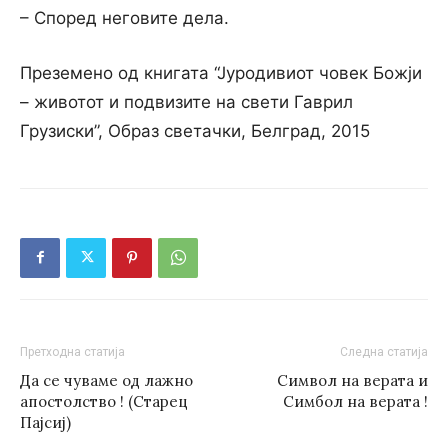
– Според неговите дела.
Преземено од книгата “Јуродивиот човек Божји
– животот и подвизите на свети Гаврил
Грузиски”, Образ светачки, Белград, 2015
Претходна статија
Следна статија
Да се чуваме од лажно
Символ на верата и
апостолство ! (Старец
Симбол на верата !
Пајсиј)