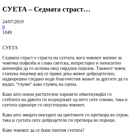
СУЕТА – Седмата страст…
24/07/2019
0
1049
СУЕТА
Седмата страст е страста на суетата, кога човекот копнее за
човечка пофалба и слава светска, непрестајно и ненаситно
копнеејќи да го испива овој смрдлив пијалок. Таквиот човек
станува лицемер кој се прави дека живее добродетелно,
надворешно гледано води благочестив живот за другите да го
видат, “глуми“ како глумец на сцена.
Како што некои растителни паразити обвиткувајќи го
стеблото на дрвото ги исцицуваат од него сите сокови, така и
суетата одвнатре го опустошува човекот.
Како што змијата нектарот на цветовите го претвора во отров,
така и суетата сите добродетели ги претвора во пороци.
Како човекот да се бори против суетата?