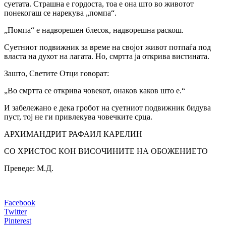
суетата. Страшна е гордоста, тоа е она што во животот
понекогаш се нарекува „помпа“.
„Помпа“ е надворешен блесок, надворешна раскош.
Суетниот подвижник за време на својот живот потпаѓа под
власта на духот на лагата. Но, смртта ја открива вистината.
Зашто, Светите Отци говорат:
„Во смртта се открива човекот, онаков каков што е.“
И забележано е дека гробот на суетниот подвижник бидува
пуст, тој не ги привлекува човечките срца.
АРХИМАНДРИТ РАФАИЛ КАРЕЛИН
СО ХРИСТОС КОН ВИСОЧИНИТЕ НА ОБОЖЕНИЕТО
Преведе: М.Д.
Facebook
Twitter
Pinterest