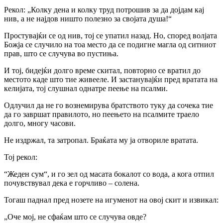
Рекол: „Колку дена и колку труд потрошив за да дојдам кај
нив, а не најдов ништо полезно за својата душа!“
Простувајќи се од нив, тој се упатил назад. Но, според волјата
Божја се случило на тоа место да се подигне магла од ситниот
прав, што се случува во пустиња.
И тој, бидејќи долго време скитал, повторно се вратил до
местото каде што тие живееле. И застанувајќи пред вратата на
келијата, тој слушнал однатре пеење на псалми.
Одлучил да не го вознемирува братството туку да сочека тие
да го завршат правилото, но пеењето на псалмите траело
долго, многу часови.
Не издржал, та затропал. Браќата му ја отвориле вратата.
Тој рекол:
“Жеден сум“, и го зел од масата бокалот со вода, а кога отпил
почувствувал дека е горчливо – солена.
Тогаш паднал пред нозете на игуменот на овој скит и извикал:
„Оче мој, не сфаќам што се случува овде?