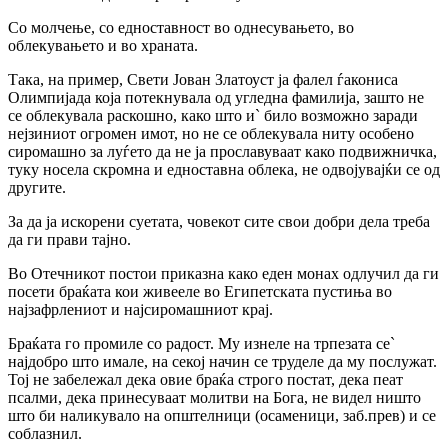
Со молчење, со едноставност во однесувањето, во
облекувањето и во храната.
Така, на пример, Свети Јован Златоуст ја фалел ѓакониса
Олимпијада која потекнувала од угледна фамилија, зашто не
се облекувала раскошно, како што и` било возможно заради
нејзиниот огромен имот, но не се облекувала ниту особено
сиромашно за луѓето да не ја прославуваат како подвижничка,
туку носела скромна и едноставна облека, не одвојувајќи се од
другите.
За да ја искорени суетата, човекот сите свои добри дела треба
да ги прави тајно.
Во Отечникот постои приказна како еден монах одлучил да ги
посети браќата кои живееле во Египетската пустиња во
најзафрлениот и најсиромашниот крај.
Браќата го промиле со радост. Му изнеле на трпезата се`
најдобро што имале, на секој начин се труделе да му послужат.
Тој не забележал дека овие браќа строго постат, дека пеат
псалми, дека принесуваат молитви на Бога, не видел ништо
што би наликувало на општелници (осаменици, заб.прев) и се
соблазнил.