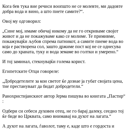
Кога бев тука вие речиси воопшто не се молевте, ми дадовте
добра вода и вино, а што пиете самите?“.
Овој му одговорил:
„Сине мој, имаме обичај никому да не го откриваме својот
живот и да не покажуваме како се молиме. Те примивме,
покажувајќи љубов спрема патникот, а самите пиеме вода во
која е растворена сол, зашто држиме пост кој не се однесува
само до храната, туку и вода земаме во голтки и умерено.“
И тој заминал, стекнувајќи голема корист.
Египетските Отци говореле:
„Добродетелите за кои светот ќе дознае ја губат својата цена,
тие престануваат да бидат добродетели.“
Ранохристијанскиот автор Јерма пишува во книгата „Пастир“
:
Одбери си себеси духовен отец, не го барај далеку, сеедно тој
ќе биде во Црквата, само внимавај на духот на лагата.“
А духот на лагата, ѓаволот, таму е, каде што е гордоста и