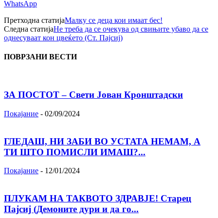
WhatsApp
Претходна статија
Малку се деца кои имаат бес!
Следна статија
Не треба да се очекува од свињите убаво да се
однесуваат кон цвеќето (Ст. Пајсиј)
ПОВРЗАНИ ВЕСТИ
ЗА ПОСТОТ – Свети Јован Кронштадски
Покајание
-
02/09/2024
ГЛЕДАШ, НИ ЗАБИ ВО УСТАТА НЕМАМ, А
ТИ ШТО ПОМИСЛИ ИМАШ?...
Покајание
-
12/01/2024
ПЛУКАМ НА ТАКВОТО ЗДРАВЈЕ! Старец
Пајсиј (Демоните дури и да го...