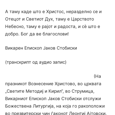
А таму каде што е Христос, неразделно се и
Отецот и Светиот Дух, таму е Царството
Небесно, таму е рајот и радоста, и сè што е
добро. Бог да ве благослови!
Викарен Епископ Јаков Стобиски
(транскрипт од аудио запис)
(На
празникот Вознесение Христово, во црквата
„Светите Методиј и Кирил“, во Струмица,
Викарниот Епископ Јаков Стобиски отслужи
Божествена Литургија, на која го ракоположи
во презвитерски чин ѓаконот Леонтиј Ајтовски.