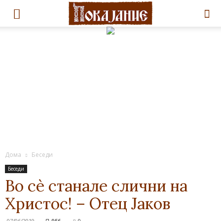
Дома
Беседи
Беседи
Во сè станале слични на
Христос! – Отец Јаков
07/06/2019
956
0