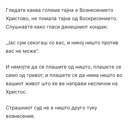
Гледате каква голема тајна е Вознесението
Христово, не помала тајна од Воскресението.
Слушнавте како гласи денешниот кондак:
„Јас сум секогаш со вас, и никој ништо против
вас не може“.
И немојте да се плашите од ништо, плашете се
само од гревот, и плашете се да нема нешто во
вашиот живот што ќе ве направи неслични на
Христос.
Страшниот суд не е ништо друго туку
вознесение.