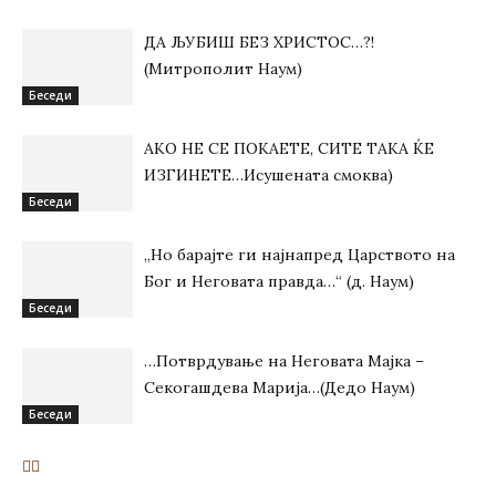
ДА ЉУБИШ БЕЗ ХРИСТОС…?!
(Митрополит Наум)
Беседи
АКО НЕ СЕ ПОКАЕТЕ, СИТЕ ТАКА ЌЕ
ИЗГИНЕТЕ…Исушената смоква)
Беседи
„Но барајте ги најнапред Царството на
Бог и Неговата правда…“ (д. Наум)
Беседи
…Потврдување на Неговата Мајка –
Секогашдева Марија…(Дедо Наум)
Беседи