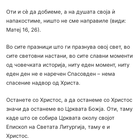
Оти и сè да добиеме, а на душата своја ѝ
напакостиме, ништо не сме направиле (види:
Матеј 16, 26).
Во сите празници што ги празнува овој свет, во
сите световни настани, во сите славни моменти
од човечката историја, ниту еден момент, ниту
еден ден не е наречен Спасовден – нема
спасение надвор од Христа.
Останете со Христос, а да останеме со Христос
значи да останеме во Црквата Божја. Оти, таму
каде што се собира Црквата околу својот
Епископ на Светата Литургија, таму е и
Христос.