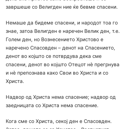
завршеше со Велигден ние ќе бевме спасени.
Немаше да бидеме спасени, и народот тоа го
знае, затоа Велигден е наречен Велик ден, т.е.
Голем ден, но Вознесението Христово е
наречено Спасовден – денот на Спасението,
денот во којшто се потврдува дека сме
спасени, денот во којшто Отецот нè прегрнува
и нè препознава како Свои во Христа и со
Христа.
Надвор од Христа нема спасение; надвор од
заедницата со Христа нема спасение.
Кога сме со Христа, секој ден е Спасовден.