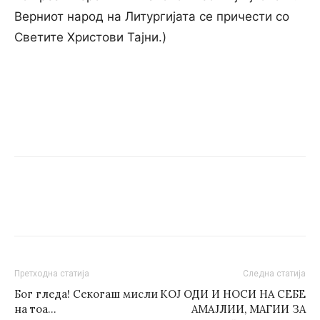
Верниот народ на Литургијата се причести со
Светите Христови Тајни.)
Претходна статија
Следна статија
Бог гледа! Секогаш мисли
КОЈ ОДИ И НОСИ НА СЕБЕ
на тоа…
АМАЈЛИИ, МАГИИ ЗА