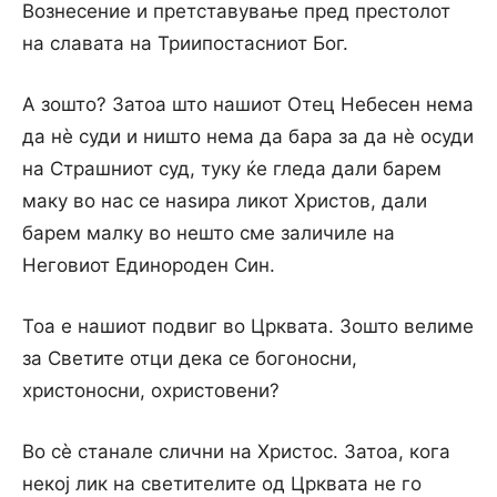
Вознесение и претставување пред престолот
на славата на Триипостасниот Бог.
А зошто? Затоа што нашиот Отец Небесен нема
да нè суди и ништо нема да бара за да нè осуди
на Страшниот суд, туку ќе гледа дали барем
маку во нас се наѕира ликот Христов, дали
барем малку во нешто сме заличиле на
Неговиот Единороден Син.
Тоа е нашиот подвиг во Црквата. Зошто велиме
за Светите отци дека се богоносни,
христоносни, охристовени?
Во сè станале слични на Христос. Затоа, кога
некој лик на светителите од Црквата не го