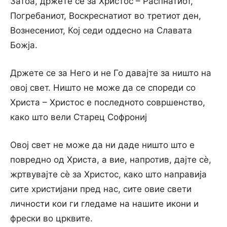
Затоа, држете се за Христос – Распнатиот,
Погребаниот, Воскреснатиот во третиот ден,
Вознесениот, Кој седи оддесно на Славата
Божја.
Држете се за Него и не Го давајте за ништо на
овој свет. Ништо не може да се спореди со
Христа – Христос е последното совршенство,
како што вели Старец Софрониј
Овој свет не може да ни даде ништо што е
повредно од Христа, а вие, напротив, дајте сѐ,
жртвувајте сѐ за Христос, како што направија
сите христијани пред нас, сите овие свети
личности кои ги гледаме на нашите икони и
фрески во црквите.