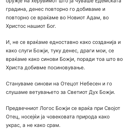
оружје на херувимот што ја чуваше Едемската
градина, денес повторно го добиваме и
повторно се враќаме во Новиот Адам, во
Христос нашиот Бог.
И, не се враќаме едноставно како созданија и
како слуги Божји, туку денес, драги мои, се
враќаме како синови Божји, поради тоа што во
Христа добивме посиновување.
Стануваме синови на Отецот Небесен и го
слушаме ветувањето за Светиот Дух Божји.
Предвечниот Логос Божји се враќа при Својот
Отец, носејќи ја човековата природа како
украс, а не како срам.