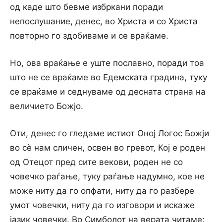
од каде што бевме избркани поради
непослушание, денес, во Христа и со Христа
повторно го здобиваме и се враќаме.
Но, ова враќање е уште пославно, поради тоа
што не се враќаме во Едемската градина, туку
се враќаме и седнуваме од десната страна на
величието Божјо.
Оти, денес го гледаме истиот Оној Логос Божји
во сè нам сличен, освен во гревот, Кој е роден
од Отецот пред сите векови, роден не со
човечко раѓање, туку раѓање надумно, кое не
може ниту да го опфати, ниту да го разбере
умот човечки, ниту да го изговори и искаже
јазик човечки. Во Симболот на верата читаме: