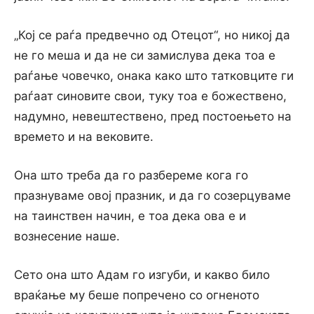
„Кој се раѓа предвечно од Отецот“, но никој да
не го меша и да не си замислува дека тоа е
раѓање човечко, онака како што татковците ги
раѓаат синовите свои, туку тоа е божествено,
надумно, невештествено, пред постоењето на
времето и на вековите.
Она што треба да го разбереме кога го
празнуваме овој празник, и да го созерцуваме
на таинствен начин, е тоа дека ова е и
вознесение наше.
Сето она што Адам го изгуби, и какво било
враќање му беше попречено со огненото