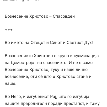
Вознесение Христово – Спасовден
+++
Во името на Отецот и Синот и Светиот Дух!
Вознесението Христово e круна и кулминација
на Домостројот на спасението. И не е само
Вознесение Христово, туку и наше лично
вознесение, оти сè што е Христово стана и
наше.
Во Него, и изгубениот Рај, што го изгубија
нашите прародители поради престапот, и таму