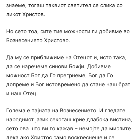
знаеме, тогаш таквиот светител се слика со
ликот Христов.
Но сето тоа, сите тие можности ги добивме во
Вознесението Христово.
Да му се приближиме на Отецот и, исто така,
да се наречеме синови Божји. Добивме
можност Бог да Го прегрнеме, Бог да Го
допреме и Бог истовремено да стане наш брат
и наш Отец.
Голема е тајната на Вознесението. И гледате,
народниот јазик секогаш крие длабока вистина,
сето ова што ви го кажав – немојте да мислите
дека ако Христос само воскреснеше и се