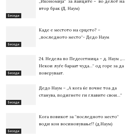
„Икономија“ за лаиците – во делот на
втор брак (Д. Наум)
Беседи
Каде е местото на срцето? –
„последното место“- Дедо Наум
Беседи
24. Недела по Педесетница – д. Наум „…
Некои луѓе бараат чуда…“ од горе за да
поверуваат.
Беседи
Дедо Наум – „А кога ќе почне тоа да
станува, подигнете ги главите свои…“
Беседи
Кога повикот за “последното место“
води кон восиновување!? (д.Наум)
Беседи