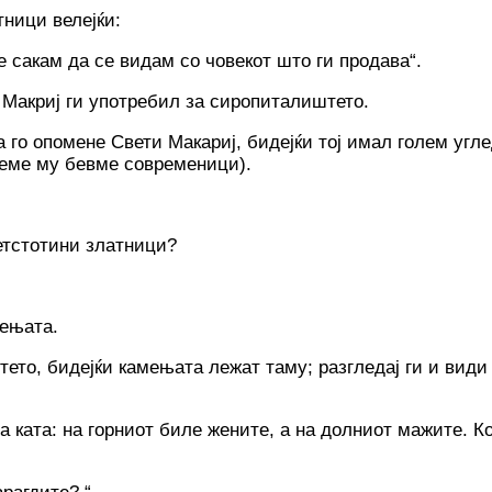
тници велејќи:
е сакам да се видам со човекот што ги продава“.
 Макриј ги употребил за сиропиталиштето.
 го опомене Свети Макариј, бидејќи тој имал голем угл
време му бевме современици).
петстотини златници?
мењата.
ето, бидејќи камењата лежат таму; разгледај ги и види 
 ката: на горниот биле жените, а на долниот мажите. Ко