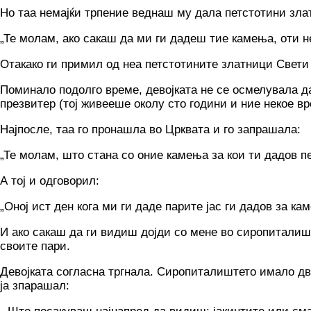
Но таа немајќи трпение веднаш му дала петстотини зла
„Те молам, ако сакаш да ми ги дадеш тие камења, оти н
Отакако ги примил од неа петстотините златници Свети
Поминало подолго време, девојката не се осмелувала да
презвитер (тој живееше околу сто години и ние некое 
Најпосле, таа го пронашла во Црквата и го запрашала:
„Те молам, што стана со оние камења за кои ти дадов 
А тој и одговорил:
„Оној ист ден кога ми ги даде парите јас ги дадов за ка
И ако сакаш да ги видиш дојди со мене во сиропиталишт
своите пари.
Девојката согласна тргнала. Сиропиталиштето имало два
ја зпарашал: