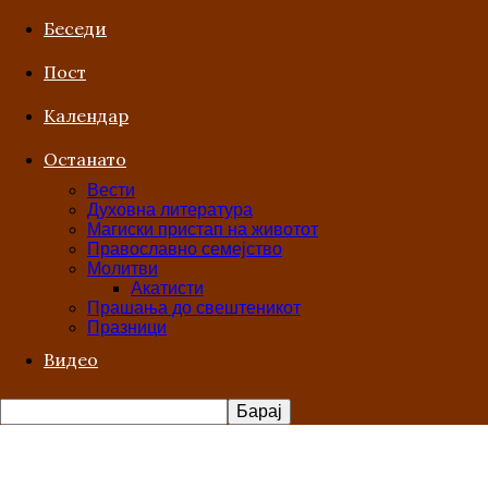
Беседи
Пост
Kалендар
Останато
Вести
Духовна литература
Магиски пристап на животот
Православно семејство
Молитви
Акатисти
Прашања до свештеникот
Празници
Видео
Покајание