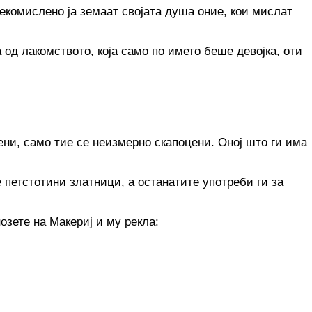
 лекомислено ја земаат својата душа оние, кои мислат
 од лакомството, која само по името беше девојка, оти
ени, само тие се неизмерно скапоцени. Оној што ги има
 петстотини златници, а останатите употреби ги за
озете на Макериј и му рекла: