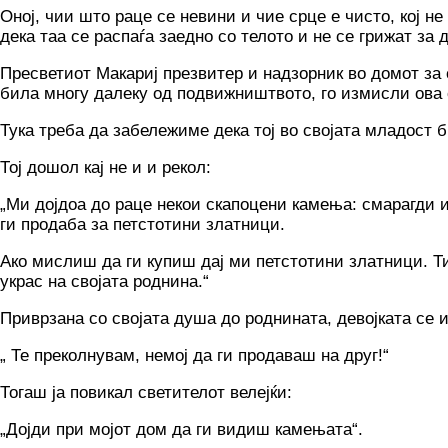
Оној, чии што раце се невини и чие срце е чисто, кој не
дека таа се распаѓа заедно со телото и не се грижат за
Пресветиот Макариј презвитер и надзорник во домот за с
била многу далеку од подвижништвото, го измисли ова 
Тука треба да забележиме дека тој во својата младост 
Тој дошол кај не и и рекол:
„Ми дојдоа до раце некои скапоцени камења: смарагди и
ги продаба за петстотини златници.
Ако мислиш да ги купиш дај ми петстотини златници. Т
украс на својата роднина.“
Приврзана со својата душа до роднината, девојката се и
„ Те преколнувам, немој да ги продаваш на друг!“
Тогаш ја повикал светителот велејќи:
„Дојди при мојот дом да ги видиш камењата“.