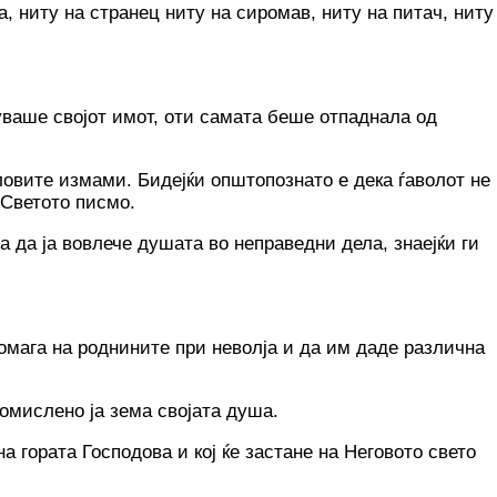
 ниту на странец ниту на сиромав, ниту на питач, ниту
етуваше својот имот, оти самата беше отпаднала од
оловите измами. Бидејќи општопознато е дека ѓаволот не
 Светото писмо.
 за да ја вовлече душата во неправедни дела, знаејќи ги
помага на роднините при неволја и да им даде различна
екомислено ја зема својата душа.
а гората Господова и кој ќе застане на Неговото свето