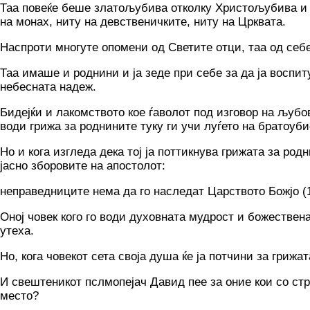
Таа повеќе беше златољубива отколку Христољубива и од
на монах, ниту на девственичките, ниту на Црквата.
Наспроти многуте опомени од Светите отци, таа од себе
Таа имаше и роднини и ја зеде при себе за да ја воспит
небесната надеж.
Бидејќи и лакомството кое ѓаволот под изговор на љубов
води грижа за роднините туку ги учи луѓето на братоуби
Но и кога изгледа дека тој ја поттикнува грижата за родн
јасно зборовите на апостолот:
неправедниците нема да го наследат Царството Божјо (1.
Оној човек кого го води духовната мудрост и божествен
утеха.
Но, кога човекот сета своја душа ќе ја потчини за грижа
И свештеникот пслмопејач Давид пее за оние кои со стра
место?