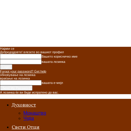
Најави се
Добредојдовте! влезете во вашиот профил
Вашето корисничко име
вашата лозинка
Forgot your password? Get help
обновување на лозинка
враќање на лозинка
вашата е-мејл
А лозинка ќе ви биде испратено до вас.
Духовност
Монаштво
Чуда
Свети Отци