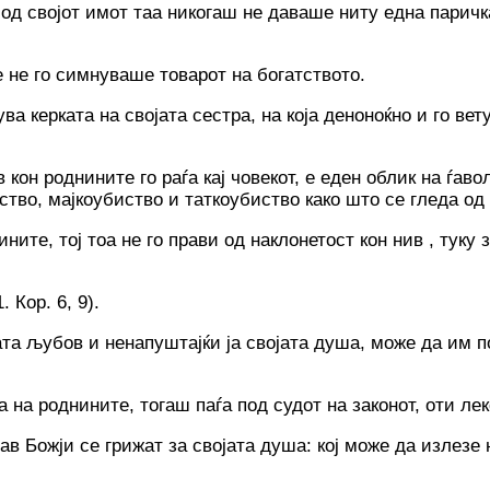
 својот имот таа никогаш не даваше ниту една паричка,
 не го симнуваше товарот на богатството.
ува керката на својата сестра, на која деноноќно и го в
 кон роднините го раѓа кај човекот, е еден облик на ѓав
ство, мајкоубиство и таткоубиство како што се гледа од
ините, тој тоа не го прави од наклонетост кон нив , туку
 Кор. 6, 9).
ата љубов и ненапуштајќи ја својата душа, може да им 
та на роднините, тогаш паѓа под судот на законот, оти л
в Божји се грижат за својата душа: кој може да излезе н