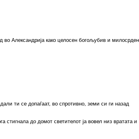
ед во Александрија како целосен богољубив и милосрден
дали ти се допаѓаат, во спротивно, земи си ги назад
га стигнала до домот светителот ја вовел низ вратата и