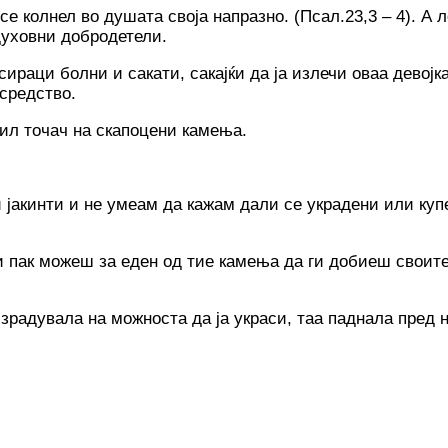
 се колнел во душата своја напразно. (Псал.23,3 – 4). А
 духовни добродетели.
ираци болни и сакати, сакајќи да ја излечи оваа девојка
средство.
бил точач на скапоцени камења.
 јакинти и не умеам да кажам дали се украдени или куп
и пак можеш за еден од тие камења да ги добиеш своите
зрадувала на можноста да ја украси, таа паднала пред н