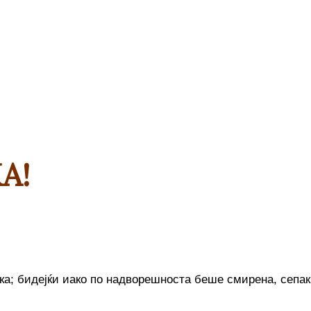
А!
ка; бидејќи иако по надворешноста беше смирена, сепак