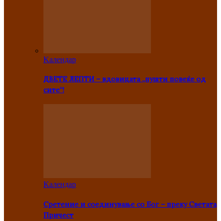
Kалендар
ДВЕТЕ ЛЕПТИ – вдовицата „пушти повеќе од
сите“!
Kалендар
Сретение и соединување со Бог – преку Светата
Причест