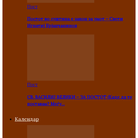
Пост
Постот во суштина е закон за умот – Свети
Игнатиј Брјанчанинов
Пост
СВ. ВАСИЛИЈ ВЕЛИКИ – ЗА ПОСТОТ (Каде да те
поставам? Меѓу…
Kалендар