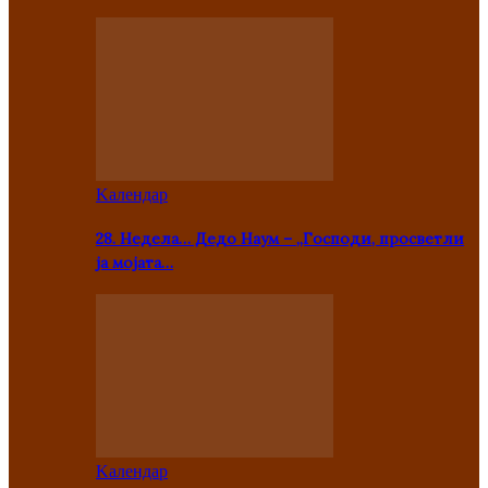
Kалендар
28. Недела… Дедо Наум – „Господи, просветли
ја мојата…
Kалендар