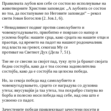
Правилната љубов кон себе се состои во исполнување на
животворните Христови заповеди: „А љубовта се состои
во тоа, да постапуваме no Неговите заповеди” – рекол
свети Јован Богослов (2. Jов.1, 6).
• Невидливиот подвиг против самољубието и
човекоугодувањето, првобитно е поврзан co напор и
усилена борба: нашите срца, како срцата на нашите отци и
праотци, од времето на падот на нашиот родоначалник
под власта на гревот, секогаш My ce
противат на Светиот Дух (Дела 7, 51).
Тие не се свесни за својот пад, туку луто jа бранат својата
бедна состојба, како да е тоа сосема задоволителна
состојба, како да е состојба на целосна победа.
Но, за секоја победа над самољубието и
човекоугодувањето, срцето се наградува co духовна
утеха; вкусувајќи ja таа утеха, тоа похрабро стапува во
борба и полесно носи победа над себе, над она што е
усвоено co падот.
Зачестените победи привлекуваат зачестени посети и