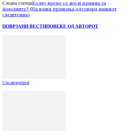
Колку време се носи црнина за
Следна статија
покојните? (На ваши прашања одговара нашиот
свештеник)
ПОВРЗАНИ ВЕСТИ
ПОВЕЌЕ ОД АВТОРОТ
Uncategorized