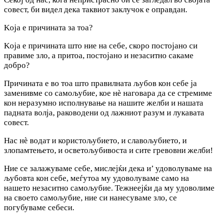
совест, би видел дека таквиот заклучок е оправдан.
Koja e причината за тоа?
Koja e причината што ние на себе, скоро постојано си
правиме зло, а притоа, постојано и незаситно сакаме
добро?
Причината е во тоа што правилната љубов кон себе ја
заменивме co самољубие, кое нѐ наговара да се стремиме
кон неразумно исполнување на нашите желби и нашата
падната волја, раководени од лажниот разум и лукавата
совест.
Нас нѐ водат и користољубието, и славољубието, и
злопамтењето, и осветољубивоста и сите гревовни желби!
Ние се залажуваме себе, мислејќи дека и’ удоволуваме на
љубовта кон себе, меѓутоа му удоволуваме само на
нашето незаситно самољубие. Тежнеејќи да му удоволиме
на своето самољубие, ние си нанесуваме зло, се
погубуваме себеси.