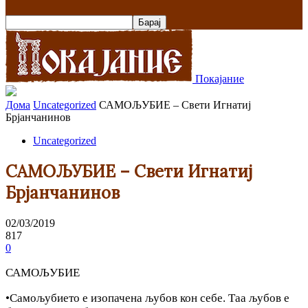
Покајание
Дома
Uncategorized
САМОЉУБИЕ – Свети Игнатиј
Брјанчанинов
Uncategorized
САМОЉУБИЕ – Свети Игнатиј
Брјанчанинов
02/03/2019
817
0
САМОЉУБИЕ
•Самољубието е изопачена љубов кон себе. Таа љубов е