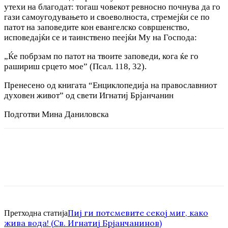
утехи на благодат: тогаш човекот ревносно почнува да го
гази самоугодувањето и своеволноста, стремејќи се по
патот на заповедите кон евангелско совршенство,
исповедајќи се и таинствено пеејќи My на Господа:
„Ќе побрзам по патот на твоите заповеди, кога ќе го
рашириш срцето мое” (Псал. 118, 32).
Пренесено од книгата “Енциклопедија на православниот
духовен живот” од свети Игнатиј Брјанчанин
Подготви Мина Даниловска
Пиј ги потсмевите секој миг, како
Претходна статија
жива вода! (Св. Игнатиј Брјанчанинов)