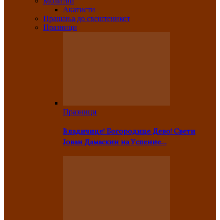
Молитви
Акатисти
Прашања до свештеникот
Празници
Празници
Владичице! Богородице Дево! Свети
Јован Дамаскин на Успение…