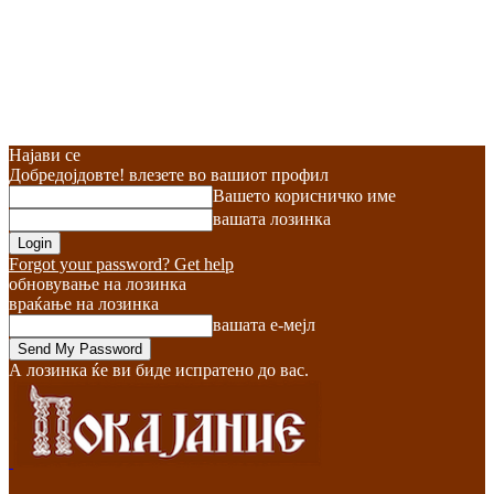
Најави се
Добредојдовте! влезете во вашиот профил
Вашето корисничко име
вашата лозинка
Forgot your password? Get help
обновување на лозинка
враќање на лозинка
вашата е-мејл
А лозинка ќе ви биде испратено до вас.