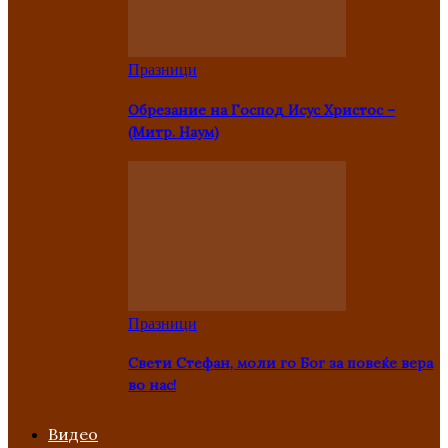
Празници
Oбрезание на Господ Исус Христос –
(Митр. Наум)
Празници
Свети Стефан, моли го Бог за повеќе вера
во нас!
Видео