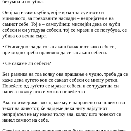
безумна и погубна.
Оној кој е самољубив, кој е врзан за суетното и
минливото, за гревовните наслади – непријател е на
самиот себе. Тој е – самоубиец: мислејќи дека се љуби
себеси и си угодува себеси, тој се мрази и се погубува, се
убива co вечна смрт.
• Очигледно: за да го засакаш ближниот како себеси,
претходно треба правилно да се засакаш себеси.
• Се сакаме ли себеси?
Без разлика на тоа колку ова прашање е чудно, треба да се
каже дека луѓето кои се сакаат себеси се многу ретки.
Повеќето од луѓето се мразат себеси и се трудат да си
нанесат колку што е можно повеќе зло.
Ако го измериме злото, кое му е направено на човекот во
текот на животот, ќе најдеме дека ниту најлутиот
непријател не му нанел толку зла, колку што човекот си
нанел самиот на себе.
Секој од нас, кога непристрасно би се загледал во својата