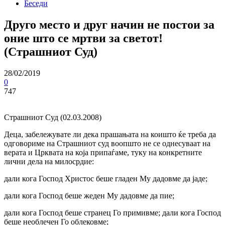
Беседи
Друго место и друг начин не постои за
оние што се мртви за светот!
(Страшниот Суд)
28/02/2019
0
747
Страшниот Суд (02.03.2008)
Деца, забележувате ли дека прашањата на коишто ќе треба да
одговориме на Страшниот суд воопшто не се однесуваат на
верата и Црквата на која припаѓаме, туку на конкретните
лични дела на милосрдие:
дали кога Господ Христос беше гладен Му дадовме да јаде;
дали кога Господ беше жеден Му дадовме да пие;
дали кога Господ беше странец Го примивме; дали кога Господ
беше необлечен Го облековме;