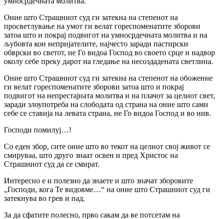
умносрдечната молитва.
Оние што Страшниот суд ги затекна на степенот на
просветлување на умот ги велат гореспоменатите зборови
затоа што и покрај подвигот на умносрдечната молитва и на
љубовта кон непријателите, најчесто заради пастирски
обврски во светот, не Го видоа Господ во своето срце и надвор
околу себе преку дарот на гледање на несоздадената светлина.
Оние што Страшниот суд ги затекна на степенот на обожение
ги велат гореспоменатите зборови затоа што и покрај
подвигот на непрестајната молитва и на плачот за целиот свет,
заради злоупотреба на слободата од страна на оние што сами
себе се ставија на левата страна, не Го видоа Господ и во нив.
Господи помилуј…!
Со еден збор, сите оние што во текот на целиот свој живот се
смируваа, што друго знаат освен и пред Христос на
Страшниот суд да се смират.
Интересно е и полезно да знаете и што значат зборовите
„Господи, кога Те видовме…“ на оние што Страшниот суд ги
затекнува во грев и пад.
За да сфатите полесно, прво сакам да ве потсетам на