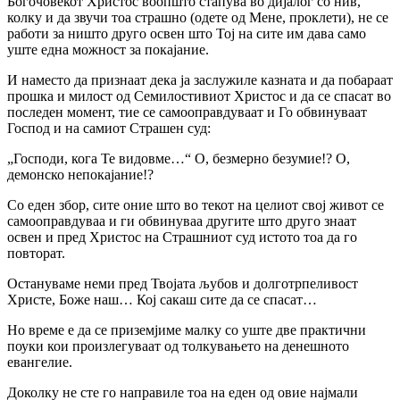
Богочовекот Христос воопшто стапува во дијалог со нив,
колку и да звучи тоа страшно (одете од Мене, проклети), не се
работи за ништо друго освен што Тој на сите им дава само
уште една можност за покајание.
И наместо да признаат дека ја заслужиле казната и да побараат
прошка и милост од Семилостивиот Христос и да се спасат во
последен момент, тие се самооправдуваат и Го обвинуваат
Господ и на самиот Страшен суд:
„Господи, кога Те видовме…“ О, безмерно безумие!? О,
демонско непокајание!?
Со еден збор, сите оние што во текот на целиот свој живот се
самооправдуваа и ги обвинуваа другите што друго знаат
освен и пред Христос на Страшниот суд истото тоа да го
повторат.
Остануваме неми пред Твојата љубов и долготрпеливост
Христе, Боже наш… Кој сакаш сите да се спасат…
Но време е да се приземјиме малку со уште две практични
поуки кои произлегуваат од толкувањето на денешното
евангелие.
Доколку не сте го направиле тоа на еден од овие најмали