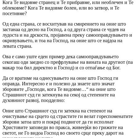
Кога Те видовме странец и Те прибравме, или необлечен и Те
облековме? Кога Те видовме болен, или во затвор, и Те
посетивме?
Од една страна, се восхитував на смирението на оние што
застанаа од десно на Господ, а од друга страна се чудев на
лудоста и на дрскоста, пројавена преку самооправдувањето и
окривувањето, и тоа на Господ, на оние што се најдоа на
левата страна.
Ова е само уште еден пример дека самооправдувањето
секогаш оди заедно со префрлување на вината на другиот (па
макар тоа бил директно и Господ) и со отпаѓање од Бог.
Да се вратиме на однесувањето на оние што Господ ги
оправда. Интересно е и полезно да знаете што значат
зборовите „Господи, кога Те видовме…“ на оние што
Страшниот суд ги затекнува на секој од степените на
духовниот развој, поодделно:
Оние што Страшниот суд ги затекна на степенот на
очистување на срцето од страстите ги велат гореспоменатите
зборови затоа што и покрај подвигот да ги исполнат
Христовите заповеди во пракса, живеејќи во грижите на
светот, не Го видоа Господ во своето срце преку дарот на