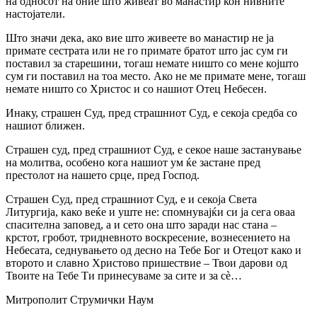
на односот на оние што живеат во манастир кон нивните
настојатели.
Што значи дека, ако вие што живеете во манастир не ја
примате сестрата или не го примате братот што јас сум ги
поставил за старешини, тогаш немате ништо со мене којшто
сум ги поставил на тоа место. Ако не ме примате мене, тогаш
немате ништо со Христос и со нашиот Отец Небесен.
Инаку, страшен Суд, пред страшниот Суд, е секоја средба со
нашиот ближен.
Страшен суд, пред страшниот Суд, е секое наше застанување
на молитва, особено кога нашиот ум ќе застане пред
престолот на нашето срце, пред Господ.
Страшен Суд, пред страшниот Суд, е и секоја Света
Литургија, како веќе и уште не: спомнувајќи си ја сега оваа
спасителна заповед, а и сето она што заради нас стана –
крстот, гробот, тридневното воскресение, вознесението на
Небесата, седнувањето од десно на Тебе Бог и Отецот како и
второто и славно Христово пришествие – Твои дарови од
Твоите на Тебе Ти принесуваме за сите и за сѐ…
Митрополит Струмички Наум