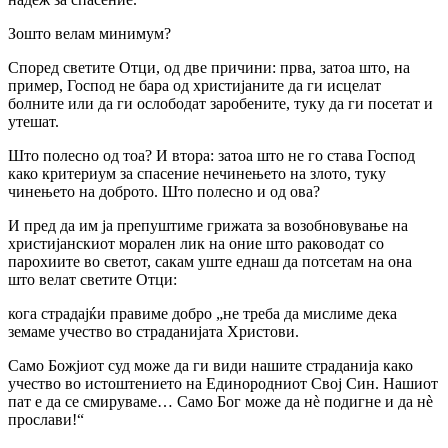
Зошто велам минимум?
Според светите Отци, од две причини: прва, затоа што, на
пример, Господ не бара од христијаните да ги исцелат
болните или да ги ослободат заробените, туку да ги посетат и
утешат.
Што полесно од тоа? И втора: затоа што не го става Господ
како критериум за спасение нечинењето на злото, туку
чинењето на доброто. Што полесно и од ова?
И пред да им ја препуштиме грижата за возобновување на
христијанскиот морален лик на оние што раководат со
парохиите во светот, сакам уште еднаш да потсетам на она
што велат светите Отци:
кога страдајќи правиме добро „не треба да мислиме дека
земаме учество во страданијата Христови.
Само Божјиот суд може да ги види нашите страданија како
учество во истоштението на Единородниот Свој Син. Нашиот
пат е да се смируваме… Само Бог може да нè подигне и да нè
прослави!“