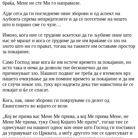
браќа, Мене не сте Ми го направиле.
Ајде сега да ги погледнеме овие зборови и од аспект на
љубовта спрема непријателите и да се потсетиме на нешто
што и порано сме го чуле…
Имено, кога ние се трудиме аскетски да ги љубиме оние што
нас нè мразат и кога се трудиме да не им враќаме со зло на
злото што ни го прават, тогаш на таквите им оставаме простор
за покајание.
Само Господ знае кога ќе им истече времето за покајание, но
исто така и нема да дозволи тие бесконечно да ни
причинуваат зло. Нашиот подвиг не треба да е втемелен врз
нашето очекување да им помине времето за покајание и да им
се случи некое зло, туку врз надежта дека тие навистина ќе се
покајат и ќе се спасат.
Кога, пак, овие зборови ги поврзуваме со делот од
Евангелието во којшто се вели
„Кој ве прима вас Мене Ме прима, а кој Ме прима Мене, не
Мене Ме прима, туку Оној Којшто Ме прати“, тогаш тие се
однесуваат на нашиот однос кон оние што Господ ги поставил
да управуваат со Црквата, а меѓу другото тие се однесуваат и