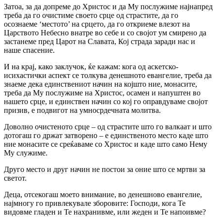
Затоа, за да допреме до Христос и да Му послужиме најнапред
треба да го очистиме своето срце од страстите, да го
осознаеме ‘местото’ на срцето, да го откриеме влезот на
Царството Небесно внатре во себе и со својот ум смирено да
застанеме пред Царот на Славата, Кој страда заради нас и
наше спасение.
И на крај, како заклучок, ќе кажам: кога од аскетско-
исихастички аспект се толкува денешното евангелие, треба да
знаеме дека единствениот начин на којшто ние, монасите,
треба да Му послужиме на Христос, осамен и напуштен во
нашето срце, и единствен начин со кој го оправдуваме својот
призив, е подвигот на умносрдечната молитва.
Доволно очистеното срце – од страстите што го валкаат и што
дотогаш го држат затворено – е единственото место каде што
ние монасите се среќаваме со Христос и каде што само Нему
Му служиме.
Друго место и друг начин не постои за оние што се мртви за
светот.
Деца, отсекогаш моето внимание, во денешново евангелие,
најмногу го привлекувале зборовите: Господи, кога Те
видовме гладен и Те нахранивме, или жеден и Те напоивме?