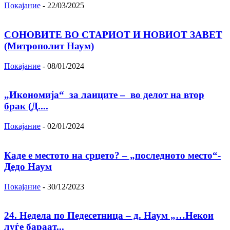
Покајание
-
22/03/2025
СОНОВИТЕ ВО СТАРИОТ И НОВИОТ ЗАВЕТ
(Митрополит Наум)
Покајание
-
08/01/2024
„Икономија“ за лаиците – во делот на втор
брак (Д....
Покајание
-
02/01/2024
Каде е местото на срцето? – „последното место“-
Дедо Наум
Покајание
-
30/12/2023
24. Недела по Педесетница – д. Наум „…Некои
луѓе бараат...