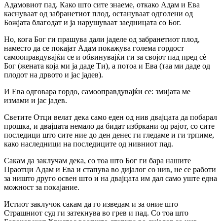
Адамовиот пад. Како што сите знаеме, откако Адам и Ева
каснуваат од забранетиот плод, остануваат одголени од
Божјата благодат и ја нарушуваат заедницата со Бог.
Но, кога Бог ги прашува дали јаделе од забранетиот плод,
наместо да се покајат Адам покажува голема гордост
самооправдувајќи се и обвинувајќи ги за својот пад пред сè
Бог (жената која ми ја даде Ти), а потоа и Ева (таа ми даде од
плодот на дрвото и јас јадев).
И Ева одговара гордо, самооправдувајќи се: змијата ме
измами и јас јадев.
Светите Отци велат дека само еден од нив двајцата да побарал
прошка, и двајцата немало да бидат избркани од рајот, со сите
последици што сите ние до ден денес ги гледаме и ги трпиме,
како наследници на последиците од нивниот пад.
Сакам да заклучам дека, со тоа што Бог ги бара нашите
Праотци Адам и Ева и стапува во дијалог со нив, не се работи
за ништо друго освен што и на двајцата им дал само уште една
можност за покајание.
Истиот заклучок сакам да го изведам и за оние што
Страшниот суд ги затекнува во грев и пад. Со тоа што