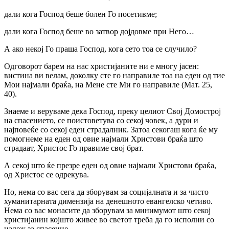
дали кога Господ беше болен Го посетивме;
дали кога Господ беше во затвор дојдовме при Него…
А ако некој Го праша Господ, кога сето тоа се случило?
Одговорот барем на нас христијаните ни е многу јасен:
вистина ви велам, доколку сте го направиле тоа на еден од тие
Мои најмали браќа, на Мене сте Ми го направиле (Мат. 25,
40).
Знаеме и веруваме дека Господ, преку целиот Свој Домострој
на спасението, се поистоветува со секој човек, а дури и
најповеќе со секој еден страдалник. Затоа секогаш кога ќе му
помогнеме на еден од овие најмали Христови браќа што
страдаат, Христос Го правиме свој брат.
А секој што ќе презре еден од овие најмали Христови браќа,
од Христос се одрекува.
Но, нема со вас сега да зборувам за социјалната и за чисто
хуманитарната димензија на денешното евангелско четиво.
Нема со вас монасите да зборувам за минимумот што секој
христијанин којшто живее во светот треба да го исполни со
надеж за спасение.