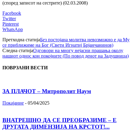
(според записот на сестрите) (02.03.2008)
Facebook
Twitter
Pinterest
WhatsApp
Претходна статија
Без постојана молитва невозможно е да My
ce приближиме на Бог (Свети Игнатиј Брјанчанинов)
Следна статија
Одговори на многу нејасни прашања околу
нашиот однос кон покојните (По повод денот на Задушница)
ПОВРЗАНИ ВЕСТИ
ЗА ПЛАЧОТ – Митрополит Наум
Покајание
-
05/04/2025
ВНАТРЕШНО ДА СЕ ПРЕОБРАЗИМЕ – Е
ДРУГАТА ДИМЕНЗИЈА НА КРСТОТ!...