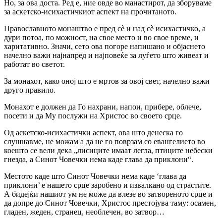
Но, за ова доста. Ред е, ние овде во манастирот, да зборуваме
за аскетско-исихастичкиот аспект на прочитаното.
Православното монаштво е пред сѐ и над сѐ исихастичко, а
дури потоа, по можност, на свое место и во свое време, и
харитативно. Значи, сето ова погоре напишано и објаснето
начелно важи најнапред и најповеќе за луѓето што живеат и
работат во светот.
За монахот, како оној што е мртов за овој свет, начелно важи
друго правило.
Монахот е должен да Го нахрани, напои, прибере, облече,
посети и да Му послужи на Христос во своето срце.
Од аскетско-исихастички аспект, ова што денеска го
слушнавме, не можам а да не го поврзам со евангелието во
коешто се вели дека „лисиците имаат легла, птиците небески
гнезда, а Синот Човечки нема каде глава да приклони“.
Местото каде што Синот Човечки нема каде ‘глава да
приклони’ е нашето срце заробено и извалкано од страстите.
А бидејќи нашиот ум не може да влезе во затвореното срце и
да допре до Синот Човечки, Христос престојува таму: осамен,
гладен, жеден, странец, необлечен, во затвор…