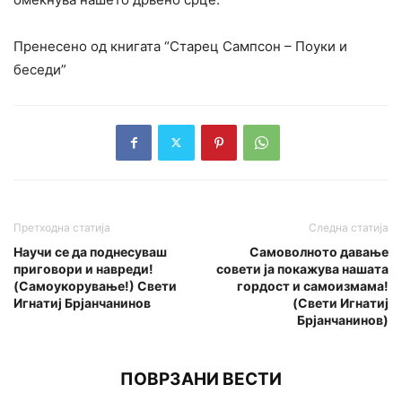
Пренесено од книгата “Старец Сампсон – Поуки и
беседи”
Претходна статија
Следна статија
Научи се да поднесуваш
Самоволното давање
приговори и навреди!
совети ја покажува нашата
(Самоукорување!) Свети
гордост и самоизмама!
Игнатиј Брјанчанинов
(Свети Игнатиј
Брјанчанинов)
ПОВРЗАНИ ВЕСТИ