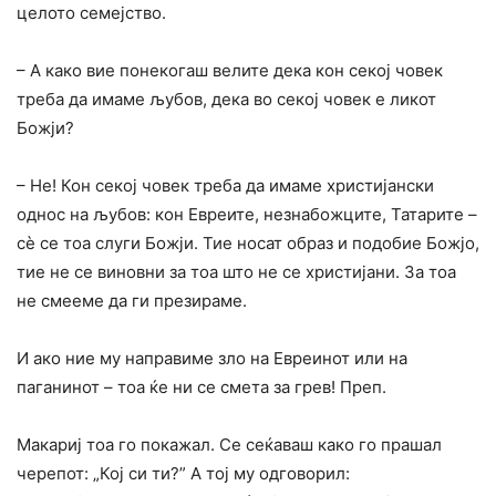
целото семејство.
– А како вие понекогаш велите дека кон секој човек
треба да имаме љубов, дека во секој човек е ликот
Божји?
– He! Кон секој човек треба да имаме христијански
однос на љубов: кон Евреите, незнабожците, Татарите –
сè се тоа слуги Божји. Тие носат образ и подобие Божјо,
тие не се виновни за тоа што не се христијани. За тоа
не смееме да ги презираме.
И ако ние му направиме зло на Евреинот или на
паганинот – тоа ќе ни се смета за грев! Преп.
Макариј тоа го покажал. Се сеќаваш како го прашал
черепот: „Кој си ти?” A тој му одговорил: