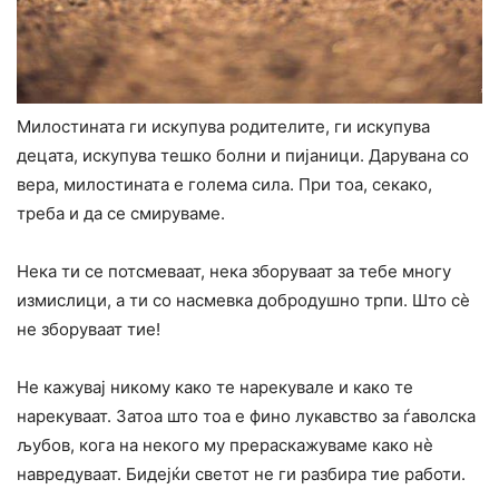
Милостината ги искупува родителите, ги искупува
децата, искупува тешко болни и пијаници. Дарувана co
вера, милостината е голема сила. При тоа, секако,
треба и да се смируваме.
Нека ти се потсмеваат, нека зборуваат за тебе многу
измислици, а ти co насмевка добродушно трпи. Што сè
не зборуваат тие!
He кажувај никому како те нарекувале и како те
нарекуваат. Затоа што тоа е фино лукавство за ѓаволска
љубов, кога на некого му прераскажуваме како нè
навредуваат. Бидејќи светот не ги разбира тие работи.