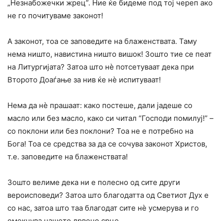
„Незнабожечки жрец”. Ние ќе бидеме под тој череп ако
не го почитуваме законот!
А законот, тоа се заповедите на блаженствата. Таму
нема ништо, навистина ништо вишок! Зошто тие се пеат
на Литургијата? Затоа што нè потсетуваат дека при
Второто Доаѓање за нив ќе нè испитуваат!
Нема да нè прашаат: како постеше, дали јадеше co
масло или без масло, како си читал “Господи помилуј!” –
co поклони или без поклони? Тоа не е потребно на
Бога! Тоа се средства за да се сочува законот Христов,
т.е. заповедите на блаженствата!
Зошто велиме дека ни е полесно од сите други
вероисповеди? Затоа што благодатта од Светиот Дух е
co нас, затоа што таа благодат сите нè усмерува и го
омекнува нашето дрвено срце.