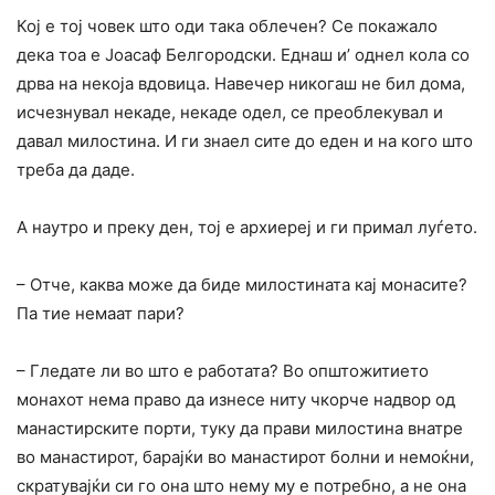
Кој е тој човек што оди така облечен? Се покажало
дека тоа е Јоасаф Белгородски. Еднаш и’ однел кола со
дрва на некоја вдовица. Навечер никогаш не бил дома,
исчезнувал некаде, некаде одел, се преоблекувал и
давал милостина. И ги знаел сите до еден и на кого што
треба да даде.
A наутро и преку ден, тој е архиереј и ги примал луѓето.
– Отче, каква може да биде милостината кај монасите?
Па тие немаат пари?
– Гледате ли во што е работата? Во општожитието
монахот нема право да изнесе ниту чкорче надвор од
манастирските порти, туку да прави милостина внатре
во манастирот, барајќи во манастирот болни и немоќни,
скратувајќи си го она што нему му е потребно, a не она