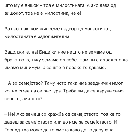
што му е вишок – тоа е милостината! А ако дава од
вишокот, тоа не е милостина, не е!
За нас, пак, кои живееме надвор од манастирот,
милостината е задолжителна!
Задолжителна! Бидејќи ние ништо не земаме од
братството, туку земаме од себе. Нам ни е одредено да
имаме минимум, a cè што е повеќе го даваме.
– A во семејство? Таму исто така има заеднички имот
кој не смее да се растура. Треба ли да се дарува само
своето, личното?
– He! Ако земеш co кражба од семејството, тоа ќе го
дадеш за семејството или во име за семејството. И
Господ тоа може да го смета како да го дарувало