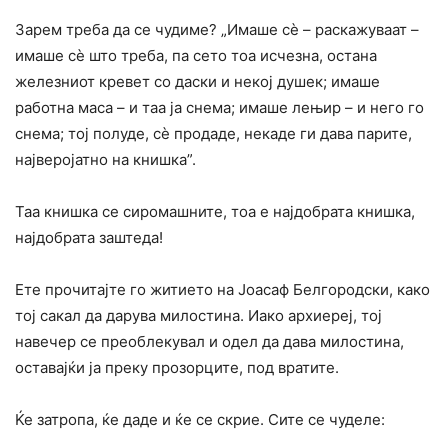
Зарем треба да се чудиме? „Имаше сè – раскажуваат –
имаше сè што треба, па сето тоа исчезна, остана
железниот кревет co даски и некој душек; имаше
работна маса – и таа ја снема; имаше лењир – и него го
снема; тој полуде, сè продаде, некаде ги дава парите,
најверојатно на книшка”.
Таа книшка се сиромашните, тоа е најдобрата книшка,
најдобрата заштеда!
Ете прочитајте го житието на Јоасаф Белгородски, како
тој сакал да дарува милостина. Иако архиереј, тој
навечер се преоблекувал и одел да дава милостина,
оставајќи ја преку прозорците, под вратите.
Ќе затропа, ќе даде и ќе се скрие. Сите се чуделе: