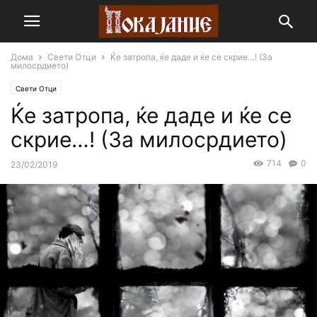
Дома
Свети Отци
Ќе затропа, ќе даде и ќе се скрие…! (За
милосрдието)
Свети Отци
Ќе затропа, ќе даде и ќе се
скрие…! (За милосрдието)
714
0
23/02/2019