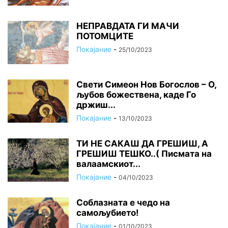
НЕПРАВДАТА ГИ МАЧИ
ПОТОМЦИТЕ
Покајание
-
25/10/2023
Свети Симеон Нов Богослов – О,
љубов божествена, каде Го
држиш...
Покајание
-
13/10/2023
ТИ НЕ САКАШ ДА ГРЕШИШ, А
ГРЕШИШ ТЕШКО..( Писмата на
валаамскиот...
Покајание
-
04/10/2023
Соблазната е чедо на
самољубието!
Покајание
-
01/10/2023