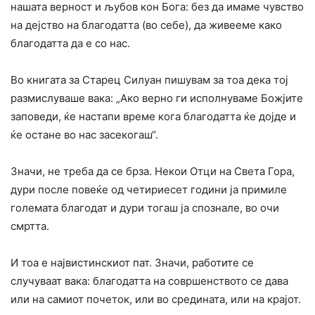
нашата верност и љубов кон Бога: без да имаме чувство
на дејство на благодатта (во себе), да живееме како
благодатта да е со нас.
Во книгата за Старец Силуан пишувам за тоа дека тој
размислуваше вака: „Ако верно ги исполнуваме Божјите
заповеди, ќе настапи време кога благодатта ќе дојде и
ќе остане во нас засекогаш“.
Значи, не треба да се брза. Некои Отци на Света Гора,
дури после повеќе од четириесет години ја примиле
големата благодат и дури тогаш ја спознале, во очи
смртта.
И тоа е највистинскиот пат. Значи, работите се
случуваат вака: благодатта на совршенството се дава
или на самиот почеток, или во средината, или на крајот.