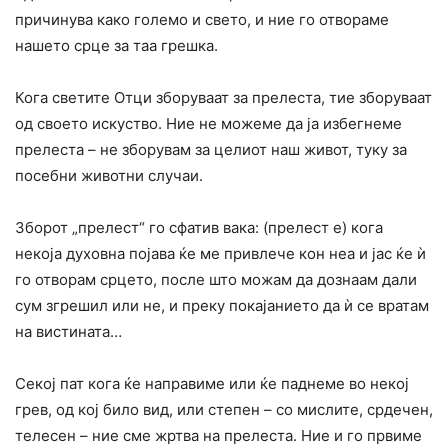
причинува како големо и свето, и ние го отвораме
нашето срце за таа грешка.
Кога светите Отци зборуваат за прелеста, тие зборуваат
од своето искуство. Ние не можеме да ја избегнеме
прелеста – не зборувам за целиот наш живот, туку за
посебни животни случаи.
Зборот „прелест“ го сфатив вака: (прелест е) кога
некоја духовна појава ќе ме привлече кон неа и јас ќе ѝ
го отворам срцето, после што можам да дознаам дали
сум згрешил или не, и преку покајанието да ѝ се вратам
на вистината…
Секој пат кога ќе направиме или ќе паднеме во некој
грев, од кој било вид, или степен – со мислите, срдечен,
телесен – ние сме жртва на прелеста. Ние и го првиме