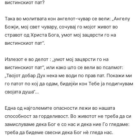
вистинскиот пат?
Така во молитвата кон ангелот-чувар се вели: „Ангелу
Божји, мој свет чувару, сочувај го мојот живот во
стравот од Христа Бога, умот мој зацврсти го на
вистинскиот пат“.
Излезот е во делот : „умот мој зацврсти го на
вистинскиот пат“, или како што се вели во псалмот:
„Твојот добар Дух нека ме води по прав пат. Покажи ми
го патот по кој да одам, бидејќи кон Тебе ја подигнувам
својата душа“…
Една од најголемите опасности лежи во нашата
способност за горделивост. Во животот не треба да си
замислуваме дека Бог е со нас и дека ние Го гледаме:
треба да бидеме свесни дека Бог нѐ гледа нас.