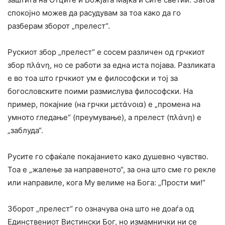
спокојно можев да расудувам за тоа како да го
разберам зборот „прелест“.
Рускиот збор „прелест“ е сосем различен од грчкиот
збор πλάνη, но се работи за една иста појава. Разликата
е во тоа што грчкиот ум е философски и тој за
богословските поими размислува философски. На
пример, покајние (на грчки μετάνοια) е „промена на
умното гледање“ (преумување), а прелест (πλάνη) е
„заблуда“.
Русите го сфаќале покајанието како душевно чувство.
Тоа е „жалење за направеното“, за она што сме го рекле
или направиле, кога Му велиме на Бога: „Прости ми!“
Зборот „прелест“ го означува она што не доаѓа од
Единствениот Вистински Бог, но измамнички ни се