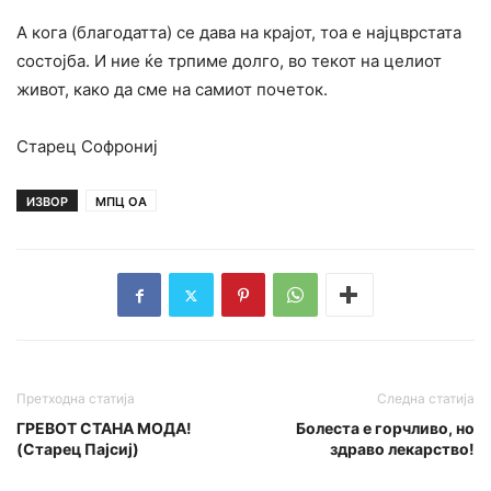
А кога (благодатта) се дава на крајот, тоа е најцврстата
состојба. И ние ќе трпиме долго, во текот на целиот
живот, како да сме на самиот почеток.
Старец Софрониј
ИЗВОР
МПЦ ОА
Претходна статија
Следна статија
ГРЕВОТ СТАНА МОДА!
Болеста е горчливо, но
(Старец Пајсиј)
здраво лекарство!