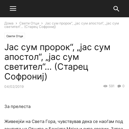
Дома
Свети Отци
Jас сум пророк“, „јас сум апостол“, „јас сум
светител“… (Старец Софрониј)
Свети Отци
Jас сум пророк“, „јас сум
апостол“, „јас сум
светител“… (Старец
Софрониј)
591
0
04/02/2019
За прелеста
Живеејќи на Света Гора, чувствував дека се наоѓам под
заштита на Отците и Божјата Мајка и сите светии. Затоа