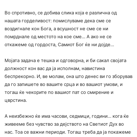
Во спротивно, се добива слика која е различна од
нашата горделивост: помислуваме дека сме се
воздигнале кон Бога, а всушност не сме се ни
помрднале од местото на кое сме… А ако не се
откажеме од гордоста, Самиот Бог ќе ни дојде…
Мојата задача е тешка и одговорна, и би сакал својата
должност кон вас да ја исполнам, навистина
беспрекорно. И, ве молам, она што денес ви го зборував
да го запишете во вашите срца и во вашиот умови, и
тогаш ќе чекорите по вашиот пат со смирение и
цврстина.
А неизбежно ќе има часови, седмици, години… кога ќе
живееме без чувство за дејството на Светиот Дух во
нас. Тоа се важни периоди. Тогаш треба да ја покажеме