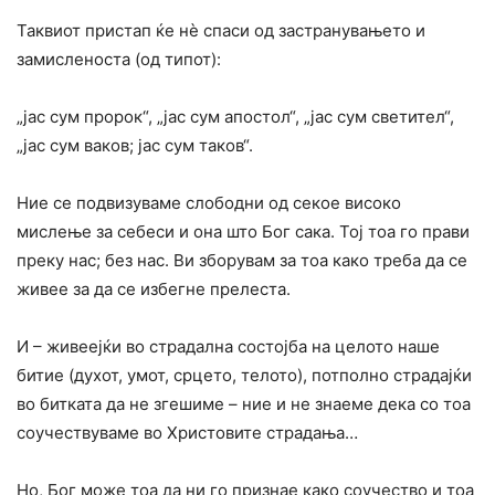
Таквиот пристап ќе нѐ спаси од застранувањето и
замисленоста (од типот):
„јас сум пророк“, „јас сум апостол“, „јас сум светител“,
„јас сум ваков; јас сум таков“.
Ние се подвизуваме слободни од секое високо
мислење за себеси и она што Бог сака. Тој тоа го прави
преку нас; без нас. Ви зборувам за тоа како треба да се
живее за да се избегне прелеста.
И – живеејќи во страдална состојба на целото наше
битие (духот, умот, срцето, телото), потполно страдајќи
во битката да не згешиме – ние и не знаеме дека со тоа
соучествуваме во Христовите страдања…
Но, Бог може тоа да ни го признае како соучество и тоа