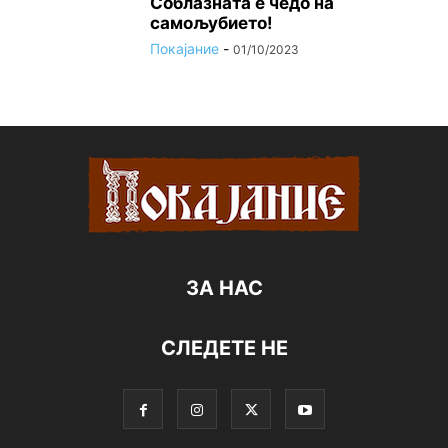
Соблазната е чедо на
самољубието!
Покајание
-
01/10/2023
ЗА НАС
СЛЕДЕТЕ НЕ