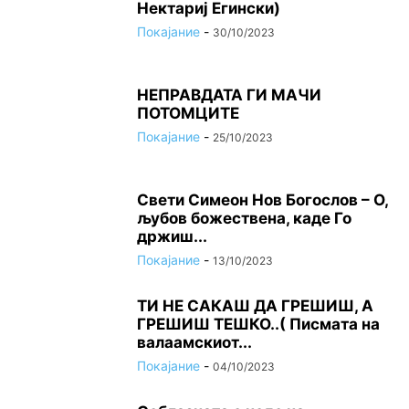
Нектариј Егински)
Покајание
-
30/10/2023
НЕПРАВДАТА ГИ МАЧИ
ПОТОМЦИТЕ
Покајание
-
25/10/2023
Свети Симеон Нов Богослов – О,
љубов божествена, каде Го
држиш...
Покајание
-
13/10/2023
ТИ НЕ САКАШ ДА ГРЕШИШ, А
ГРЕШИШ ТЕШКО..( Писмата на
валаамскиот...
Покајание
-
04/10/2023