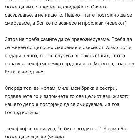
може да ни го пресмета, следејќи го Своето
расудување, а не нашето. Нашиот пат е постојано да се
смируваме, а Бог ќе го вознесе и прослави (човекот).
Затоа не треба самите да се превознесуваме. Треба да
се живее со целосно смирение и свесност. А ако Бог и
подари нешто, тоа се случува во таков облик, што ја
поразува секоја човечка горделивост. Меѓутоа, тоа е од
Бога, а не од нас.
Според тоа, ве молам, мили мои браќа и сестри,
подвлечете го и запомнете го ова целиот ваш живот:
нашето дело е постојано да се смируваме. За тоа
Господ кажува:
„секој кој се понизува, ќе биде воздигнат“. А само Бог
може да воздигне (човек).