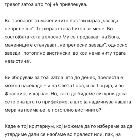
гревот затоа што тој нѐ привлекува.
Во тропарот за мачениците постои израз „ѕвезда
непрелесна“. Тој израз стана битен за мене. Во
состојбата кога целосно Му се предаваат на Бога,
мачениците стануваат „непрелесни ѕвезди“, односно
ѕвезди „потоплно вистински, во кои нема ниту трага
невистина“.
Ви зборувам за тоа, затоа што до денес, прелеста е
можна насекаде – и на Света Гора, и во Грција, и во
Франција, и кај нас. Но, како да бидеме сигурни дека
сето она што го прифаќаме, а што ја надминува нашата
мера на поимање, е потоплно вистинито?
Каде е тој критериум, кој можеме да го избереме за да
утврдиме дали се наоѓаме во прелест или, пак, на