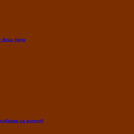
- Дедо Наум
обивки од постот!)