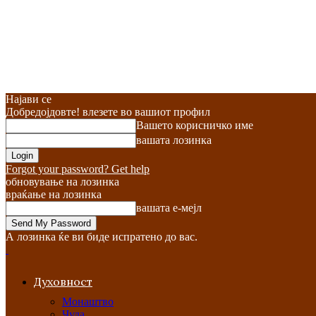
Најави се
Добредојдовте! влезете во вашиот профил
Вашето корисничко име
вашата лозинка
Forgot your password? Get help
обновување на лозинка
враќање на лозинка
вашата е-мејл
А лозинка ќе ви биде испратено до вас.
Духовност
Монаштво
Чуда