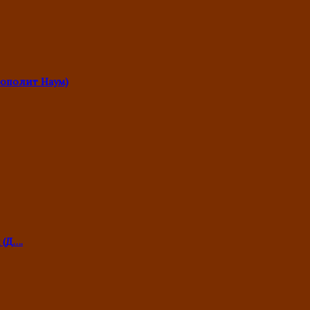
ополит Наум)
 (Д….