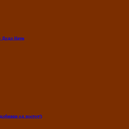
- Дедо Наум
обивки од постот!)