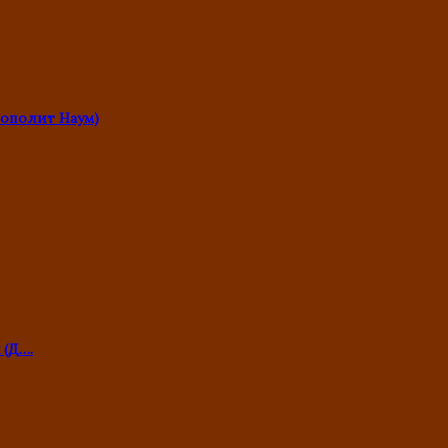
ополит Наум)
 (Д….