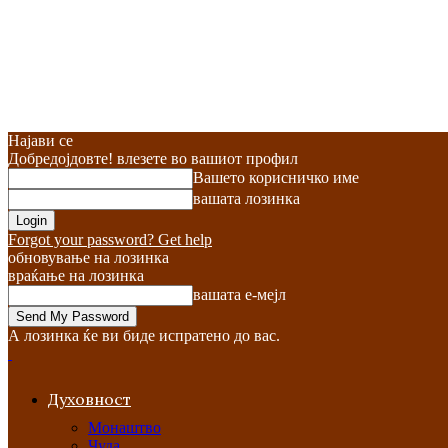
Најави се
Добредојдовте! влезете во вашиот профил
Вашето корисничко име
вашата лозинка
Forgot your password? Get help
обновување на лозинка
враќање на лозинка
вашата е-мејл
А лозинка ќе ви биде испратено до вас.
Духовност
Монаштво
Чуда