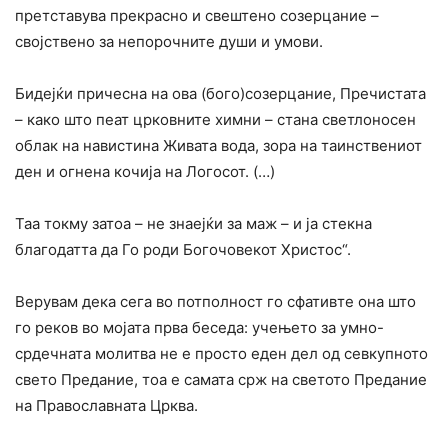
претставува прекрасно и свештено созерцание –
својствено за непорочните души и умови.
Бидејќи причесна на ова (бого)созерцание, Пречистата
– како што пеат црковните химни – стана светлоносен
облак на навистина Живата вода, зора на таинствениот
ден и огнена кочија на Логосот. (…)
Таа токму затоа – не знаејќи за маж – и ја стекна
благодатта да Го роди Богочовекот Христос“.
Верувам дека сега во потполност го сфативте она што
го реков во мојата прва беседа: учењето за умно-
срдечната молитва не е просто еден дел од севкупното
свето Предание, тоа е самата срж на светото Предание
на Православната Црква.