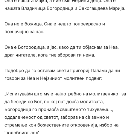
Она е нашата Мајка, а ние сме Нејзини деца. Она е
нашата Владичица Богородица и Секогашдева Марија.
Она не е божица, Она е нешто попрекрасно и
позначајно за нас.
Она е Богородица, а јас, како да ти објаснам за Неа,
драг читателе, кога тие зборови ги нема.
Подобро да го оставам свети Григориј Палама да ни
говори за Неа и Нејзиниот молитвен подвиг:
„Испитувајќи што му е најпотребно на молитвеникот за
да беседи со Бог, по кој пат доаѓа молитвата,
Богородица го пронаоѓа свештеното тихување…,
оддалеченост од светот, заборав на сè земно и
стремење кон божествените откровенија, избор на
’подобриот дел‘.