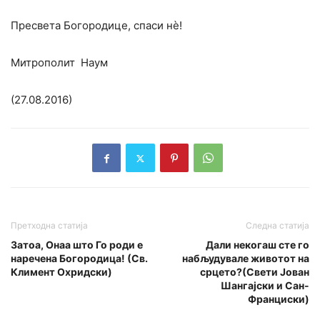
Пресвета Богородице, спаси нѐ!
Митрополит Наум
(27.08.2016)
Претходна статија
Следна статија
Затоа, Онаа што Го роди е
Дали некогаш сте го
наречена Богородица! (Св.
набљудувале животот на
Климент Охридски)
срцето?(Свети Јован
Шангајски и Сан-
Франциски)