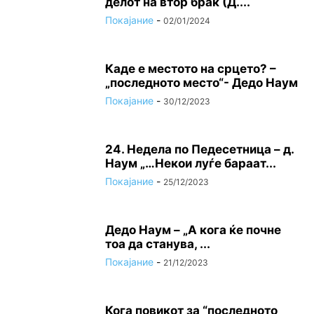
делот на втор брак (Д....
Покајание
-
02/01/2024
Каде е местото на срцето? –
„последното место“- Дедо Наум
Покајание
-
30/12/2023
24. Недела по Педесетница – д.
Наум „…Некои луѓе бараат...
Покајание
-
25/12/2023
Дедо Наум – „А кога ќе почне
тоа да станува, ...
Покајание
-
21/12/2023
Кога повикот за “последното