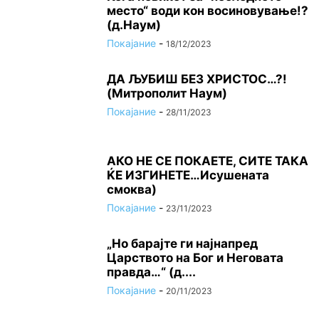
место“ води кон восиновување!?
(д.Наум)
Покајание
-
18/12/2023
ДА ЉУБИШ БЕЗ ХРИСТОС…?!
(Митрополит Наум)
Покајание
-
28/11/2023
АКО НЕ СЕ ПОКАЕТЕ, СИТЕ ТАКА
ЌЕ ИЗГИНЕТЕ…Исушената
смоква)
Покајание
-
23/11/2023
„Но барајте ги најнапред
Царството на Бог и Неговата
правда…“ (д....
Покајание
-
20/11/2023