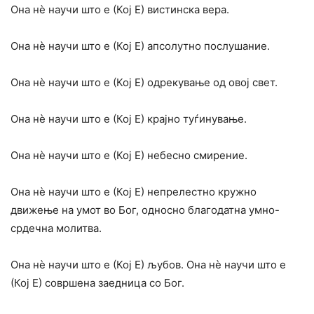
Она нѐ научи што е (Кој Е) вистинска вера.
Она нѐ научи што е (Кој Е) апсолутно послушание.
Она нѐ научи што е (Кој Е) одрекување од овој свет.
Она нѐ научи што е (Кој Е) крајно туѓинување.
Она нѐ научи што е (Кој Е) небесно смирение.
Она нѐ научи што е (Кој Е) непрелестно кружно
движење на умот во Бог, односно благодатна умно-
срдечна молитва.
Она нѐ научи што е (Кој Е) љубов. Она нѐ научи што е
(Кој Е) совршена заедница со Бог.