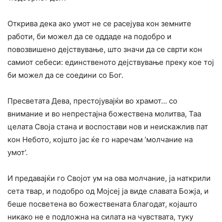
Открива дека ако умот не се расејува кон земните
работи, би можел да се оддаде на подобро и
повозвишено дејствување, што значи да се сврти кон
самиот себеси: единственото дејствување преку кое тој
би можел да се соедини со Бог.
Пресветата Дева, престојувајќи во храмот… со
внимание и во непрестајна божествена молитва, Таа
целата Своја стана и воспостави нов и неискажлив пат
кон Небото, којшто јас ќе го наречам ’молчание на
умот‘.
И предавајќи го Својот ум на ова молчание, ја наткрили
сета твар, и подобро од Мојсеј ја виде славата Божја, и
беше посветена во божествената благодат, којашто
никако не е подложна на силата на чувствата, туку