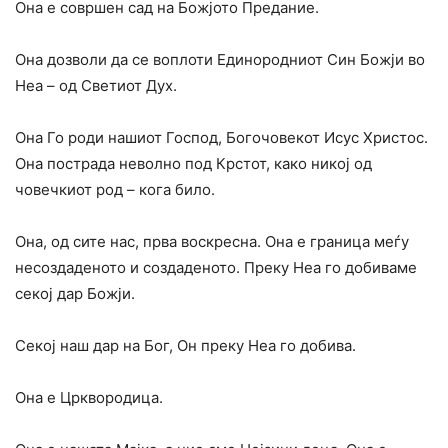
Она е совршен сад на Божјото Предание.
Она дозволи да се воплоти Единородниот Син Божји во
Неа – од Светиот Дух.
Она Го роди нашиот Господ, Богочовекот Исус Христос.
Она пострада неволно под Крстот, како никој од
човечкиот род – кога било.
Она, од сите нас, прва воскресна. Она е граница меѓу
несоздаденото и создаденото. Преку Неа го добиваме
секој дар Божји.
Секој наш дар на Бог, Он преку Неа го добива.
Она е Црквородица.