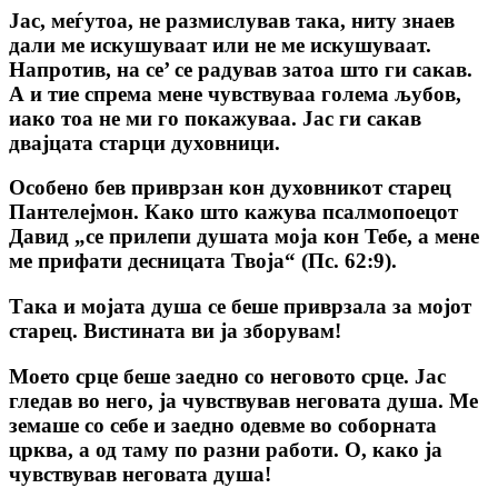
Јас, меѓутоа, не размислував така, ниту знаев
дали ме искушуваат или не ме искушуваат.
Напротив, на се’ се радував затоа што ги сакав.
А и тие спрема мене чувствуваа голема љубов,
иако тоа не ми го покажуваа. Јас ги сакав
двајцата старци духовници.
Особено бев приврзан кон духовникот старец
Пантелејмон. Како што кажува псалмопоецот
Давид „се прилепи душата моја кон Тебе, а мене
ме прифати десницата Твоја“ (Пс. 62:9).
Така и мојата душа се беше приврзала за мојот
старец. Вистината ви ја зборувам!
Моето срце беше заедно со неговото срце. Јас
гледав во него, ја чувствував неговата душа. Ме
земаше со себе и заедно одевме во соборната
црква, а од таму пo разни работи. О, како ја
чувствував неговата душа!