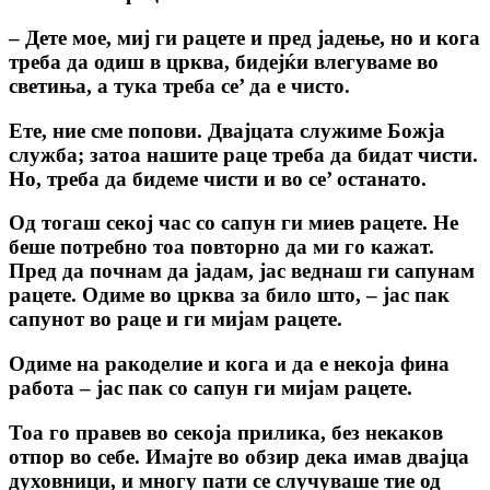
– Дете мое, миј ги рацете и пред јадење, но и кога
треба да одиш в црква, бидејќи влегуваме во
светиња, а тука треба се’ да е чисто.
Ете, ние сме попови. Двајцата служиме Божја
служба; затоа нашите раце треба да бидат чисти.
Но, треба да бидеме чисти и во се’ останато.
Од тогаш секој час со сапун ги миев рацете. Не
беше потребно тоа повторно да ми го кажат.
Пред да почнам да јадам, јас веднаш ги сапунам
рацете. Одиме во црква за било што, – јас пак
сапунот во раце и ги мијам рацете.
Одиме на ракоделие и кога и да е некоја фина
работа – јас пак со сапун ги мијам рацете.
Тоа го правев во секоја прилика, без некаков
отпор во себе. Имајте во обзир дека имав двајца
духовници, и многу пати се случуваше тие од