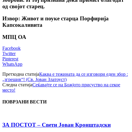
од својот старец.
Извор: Живот и поуке старца Порфирија
Капсокаливита
МПЦ ОА
Facebook
Twitter
Pinterest
WhatsApp
Претходна статија
Каква е тежината да се изговори еден збор :
„згрешив“! (Св. Јован Златоуст)
Следна статија
Сеќавајте се на Божјото присуство на секое
место!
ПОВРЗАНИ ВЕСТИ
ЗА ПОСТОТ – Свети Јован Кронштадски