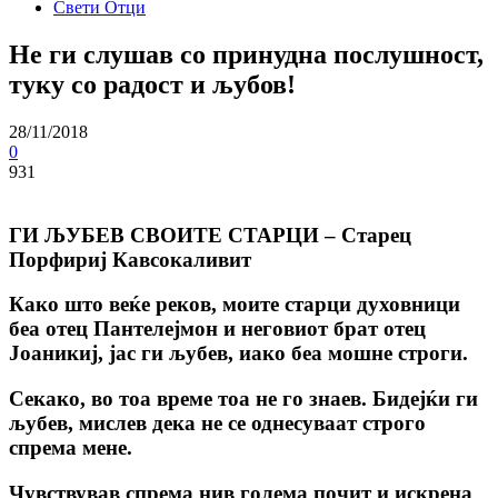
Свети Отци
Не ги слушав со принудна послушност,
туку со радост и љубов!
28/11/2018
0
931
ГИ ЉУБЕВ СВОИТЕ СТАРЦИ – Старец
Порфириј Кавсокаливит
Како што веќе реков, моите старци духовници
беа отец Пантелејмон и неговиот брат отец
Јоаникиј, jас ги љубев, иако беа мошне строги.
Секако, во тоа време тоа не го знаев. Бидејќи ги
љубев, мислев дека не се однесуваат строго
спрема мене.
Чувствував спрема нив голема почит и искрена