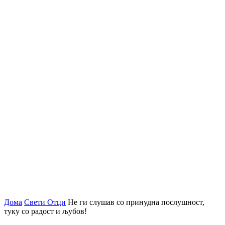
Дома
Свети Отци
Не ги слушав со принудна послушност,
туку со радост и љубов!