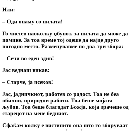
Или:
– Оди онаму со пилата!
Го чистев наоколку џбунот, за пилата да може да
помине. За тоа време тој одеше да најде друго
погодно место. Разменувавме по два-три збора:
– Сечи во еден здив!
Јас веднаш викав:
– Старче, ја исеков!
Јас, јадничкиот, работев со радост. Тоа не беа
обични, природни работи. Тоа беше мојата
љубов. Тоа беше благодат Божја, која зрачеше од
старецот на мене бедниот.
Сфаќам колку е вистинито она што го зборуваат