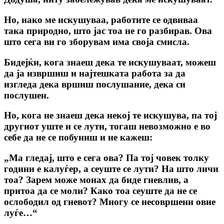
Но, иако ме искушуваа, работите се одвиваа
така природно, што јас тоа не го разбирав. Ова
што сега ви го зборувам има своја смисла.
Бидејќи, кога знаеш дека те искушуваат, можеш
да ја извршиш и најтешката работа за да
изгледа дека вршиш послушание, дека си
послушен.
Но, кога не знаеш дека некој те искушува, па тој
другиот уште и се лути, тогаш невозможно е во
себе да не се побуниш и не кажеш:
„Ма гледај, што е сега ова? Па тој човек толку
години е калуѓер, а сеуште се лути? На што личи
тоа? Зарем може монах да биде гневлив, а
притоа да се моли? Како тоа сеуште да не се
ослободил од гневот? Многу се несовршени овие
луѓе…“