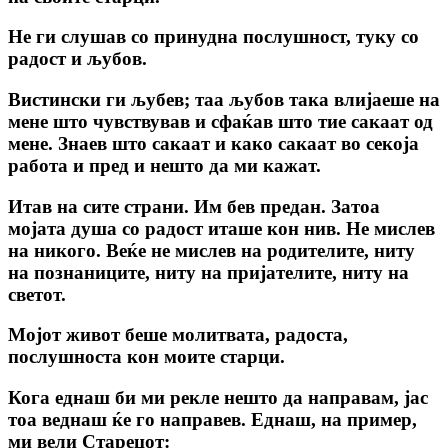
Не ги слушав со принудна послушност, туку со
радост и љубов.
Вистински ги љубев; таа љубов така влијаеше на
мене што чувствував и сфаќав што тие сакаат од
мене. Знаев што сакаат и како сакаат во секоја
работа и пред и нешто да ми кажат.
Итав на сите страни. Им бев предан. Затоа
мојата душа со радост иташе кон нив. Не мислев
на никого. Веќе не мислев на родителите, ниту
на познаниците, ниту на пријателите, ниту на
светот.
Мојот живот беше молитвата, радоста,
послушноста кон моите старци.
Кога еднаш би ми рекле нешто да направам, јас
тоа веднаш ќе го направев. Еднаш, на пример,
ми вели Старецот: