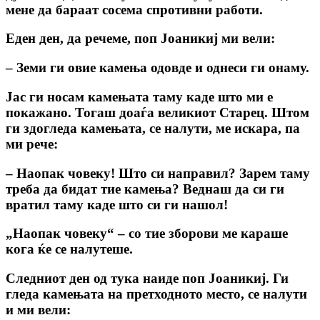
мене да бараат сосема спротивни работи.
Еден ден, да речеме, поп Јоаникиј ми вели:
– Земи ги овие камења одовде и однеси ги онаму.
Јас ги носам камењата таму каде што ми е
покажано. Тогаш доаѓа великиот Старец. Штом
ги здогледа камењата, се налути, ме искара, па
ми рече:
– Наопак човеку! Што си направил? Зарем таму
треба да бидат тие камења? Веднаш да си ги
вратил таму каде што си ги нашол!
„Наопак човеку“ – со тие зборови ме караше
кога ќе се налутеше.
Следниот ден од тука наиде поп Јоаникиј. Ги
гледа камењата на претходното место, се налути
и ми вели: