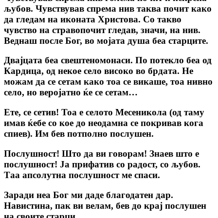
љубов. Чувствував спрема нив таква почит како
да гледам на иконата Христова. Со такво
чувство на стравопочит гледав, значи, на нив.
Веднаш после Бог, во мојата душа беа старците.
Двајцата беа свештеномонаси. По потекло беа од
Кардица, од некое село високо во брдата. Не
можам да се сетам како тоа се викаше, тоа нивно
село, но веројатно ќе се сетам…
Ете, се сетив! Тоа е селото Месеникола (од таму
имав ќебе со кое до неодамна се покривав кога
спиев). Им бев потполно послушен.
Послушност! Што да ви говорам! Знаев што е
послушност! Ја прифатив со радост, со љубов.
Таа апсолутна послушност ме спаси.
Заради неа Бог ми даде благодатен дар.
Навистина, пак ви велам, бев до крај послушен
на своите старци.