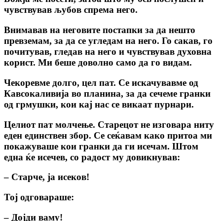
чувствував љубов спрема него.
Внимавав на неговите постапки за да нешто
превземам, за да се угледам на него. Го сакав, го
почитував, гледав на него и чувствував духовна
корист. Ми беше доволно само да го видам.
Чекоревме долго, цел пат. Се искачувавме од
Кавсокаливија во планина, за да сечеме гранки
од грмушки, кои кај нас се викаат пурнари.
Целиот пат молчење. Старецот не изговара ниту
еден единствен збор. Се сеќавам како притоа ми
покажуваше кои гранки да ги исечам. Штом
една ќе исечев, со радост му довикнував:
– Старче, ја исеков!
Тој одговараше:
– Дојди ваму!