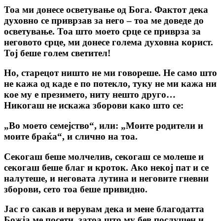
Тоа ми донесе осветување од Бога. Фактот дека
духовно се приврзав за него – тоа ме доведе до
осветување. Тоа што моето срце се приврза за
неговото срце, ми донесе голема духовна корист.
Тој беше голем светител!
Но, старецот ништо не ми говореше. Не само што
не кажа од каде е по потекло, туку не ми кажа ни
кое му е презимето, ниту нешто друго…
Никогаш не искажа зборови како што се:
„Во моето семејство“, или: „Моите родители и
моите браќа“, и слично на тоа.
Секогаш беше молчелив, секогаш се молеше и
секогаш беше благ и кроток. Ако некој пат и се
налутеше, и неговата лутина и неговите гневни
зборови, сето тоа беше привидно.
Јас го сакав и верувам дека и мене благодатта
Божја ме посети, затоа што му бев послушен и