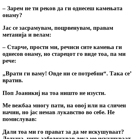
– Зарем не ти реков да ги однесеш камењата
онаму?
Јас се засрамувам, поцрвенувам, правам
метанија и велам:
– Старче, прости ми, речиси сите камења ги
однесов онаму, но старецот го виде тоа, па ми
рече:
„Врати ги ваму! Овде ни се потребни“. Така се’
вратив.
Поп Јоаникиј на тоа ништо не изусти.
Ме вежбаа многу пати, на овој или на сличен
начин, но јас немав лукавство во себе. Не
помислував:
Дали тоа ми го прават за да ме искушуваат?
Додуша, ниту забележував дека ме искушуваат.