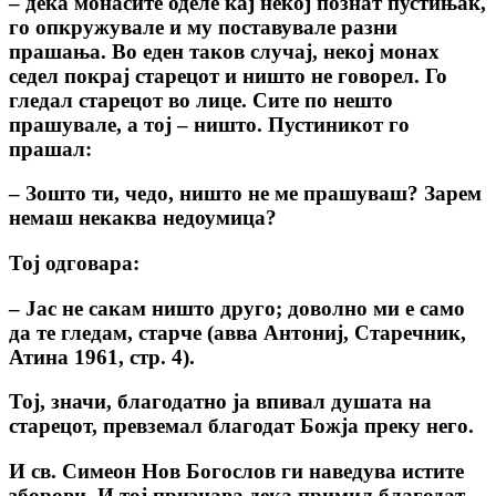
– дека монасите оделе кај некој познат пустињак,
го опкружувале и му поставувале разни
прашања. Во еден таков случај, некој монах
седел покрај старецот и ништо не говорел. Го
гледал старецот во лице. Сите по нешто
прашувале, а тој – ништо. Пустиникот го
прашал:
– Зошто ти, чедо, ништо не ме прашуваш? Зарем
немаш некаква недоумица?
Тој одговара:
– Јас не сакам ништо друго; доволно ми е само
да те гледам, старче (авва Антониј, Старечник,
Атина 1961, стр. 4).
Тој, значи, благодатно ја впивал душата на
старецот, превземал благодат Божја преку него.
И св. Симеон Нов Богослов ги наведува истите
зборови. И тој признава дека примил благодат