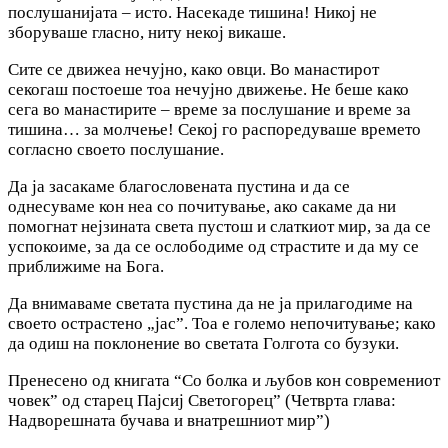
послушанијата – исто. Насекаде тишина! Никој не
зборуваше гласно, ниту некој викаше.
Сите се движеа нечујно, како овци. Во манастирот
секогаш постоеше тоа нечујно движење. He беше како
сега во манастирите – време за послушание и време за
тишина… за молчење! Секој го распоредуваше времето
согласно своето послушание.
Да ја засакаме благословената пустина и да се
однесуваме кон неа co почитување, ако сакаме да ни
помогнат нејзината света пустош и слаткиот мир, за да се
успокоиме, за да се ослободиме од страстите и да му се
приближиме на Бога.
Да внимаваме светата пустина да не ја прилагодиме на
своето острастено „јас”. Тоа е големо непочитување; како
да одиш на поклонение во светата Голгота co бузуки.
Пренесено од книгата “Со болка и љубов кон современиот
човек” од старец Пајсиј Светогорец” (Четврта глава:
Надворешната бучава и внатрешниот мир”)