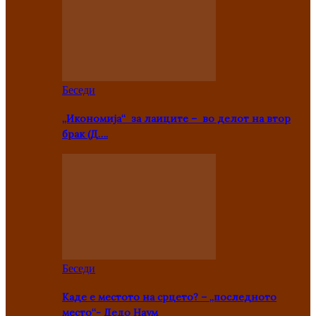
Беседи
„Икономија“ за лаиците – во делот на втор
брак (Д….
Беседи
Каде е местото на срцето? – „последното
место“- Дедо Наум