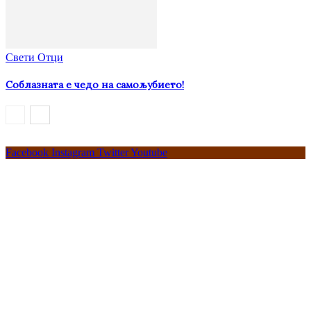
Свети Отци
Соблазната е чедо на самољубието!
Facebook
Instagram
Twitter
Youtube