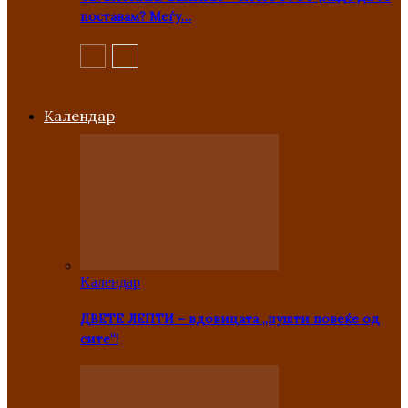
поставам? Меѓу…
Kалендар
Kалендар
ДВЕТЕ ЛЕПТИ – вдовицата „пушти повеќе од
сите“!