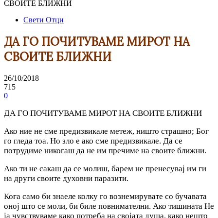
СВОИТЕ БЛИЖНИ
Свети Отци
ДА ГО ПОЧИТУВАМЕ МИРОТ НА
СВОИТЕ БЛИЖНИ
26/10/2018
715
0
ДА ГО ПОЧИТУВАМЕ МИРОТ НА СВОИТЕ БЛИЖНИ
Ако ние не сме предизвикале метеж, ништо страшно; Бог
го гледа тоа. Но зло е ако сме предизвикале. Да се
потрудиме никогаш да не им пречиме на своите ближни.
Ако ти не сакаш да се молиш, барем не пренесувај им ги
на други своите духовни паразити.
Кога само би знаеле колку го вознемирувате co бучавата
оној што ce моли, би биле повнимателни. Ако тишината He
ja чувствуваме како потреба на својата душа, како нешто