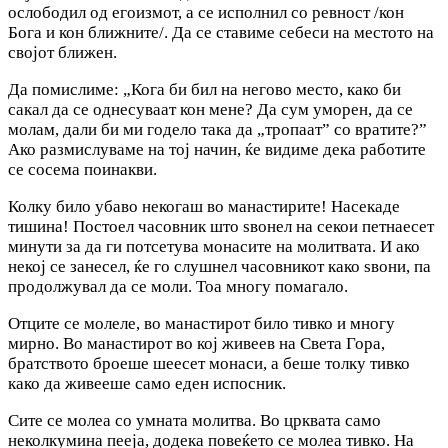
ослободил од егоизмот, a ce исполнил co ревност /кон
Бога и кон ближните/. Да се ставиме себеси на местото на
својот ближен.
Да помислиме: „Кога би бил на негово место, како би
сакал да се однесуваат кон мене? Да сум уморен, да се
молам, дали би ми годело така да „тропаат” co вратите?”
Ако размислуваме на тој начин, ќе видиме дека работите
се сосема поинакви.
Колку било убаво некогаш во манастирите! Насекаде
тишина! Постоел часовник што ѕвонел на секои петнаесет
минути за да ги потсетува монасите на молитвата. И ако
некој се занесел, ќе го слушнел часовникот како ѕвони, па
продолжувал да се моли. Тоа многу помагало.
Отците се молеле, во манастирот било тивко и многу
мирно. Во манастирот во кој живеев на Света Гора,
братството броеше шеесет монаси, а беше толку тивко
како да живееше само еден испосник.
Сите се молеа co умната молитва. Во црквата само
неколкумина пееја, додека повеќето се молеа тивко. На