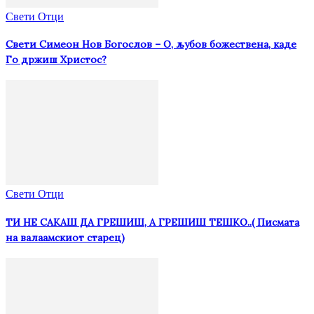
Свети Отци
Свети Симеон Нов Богослов – О, љубов божествена, каде
Го држиш Христос?
Свети Отци
ТИ НЕ САКАШ ДА ГРЕШИШ, А ГРЕШИШ ТЕШКО..( Писмата
на валаамскиот старец)