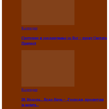
Kалендар
Сретение и соединување со Бог – преку Светата
Причест
Kалендар
28. Недела… Дедо Наум – „Господи, просветли
ја мојата…