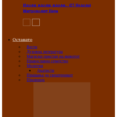
Идоли, идоли, идоли… (27. Недела)
Митрополит Наум
Останато
Вести
Духовна литература
Магиски пристап на животот
Православно семејство
Молитви
Акатисти
Прашања до свештеникот
Празници