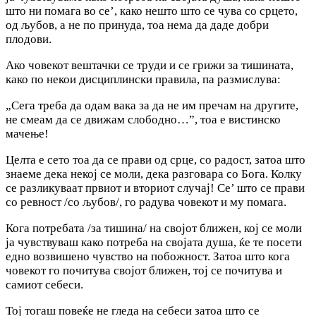
што ни помага во се’, како нешто што се чува со срцето,
од љубов, a не по принуда, тоа нема да даде добри
плодови.
Ако човекот вештачки се труди и се грижи за тишината,
како по некои дисциплински правила, па размислува:
„Сега треба да одам вака за да не им пречам на другите,
не смеам да се движам слободно…”, тоа е вистинско
мачење!
Целта е сето тоа да се прави од срце, co радост, затоа што
знаеме дека некој се моли, дека разговара co Бога. Колку
се разликуваат првиот и вториот случај! Се’ што се прави
co ревност /со љубов/, го радува човекот и му помага.
Кога потребата /за тишина/ на својот ближен, кој се моли
ја чувствуваш како потреба на својата душа, ќе те посети
едно возвишено чувство на побожност. Затоа што кога
човекот го почитува својот ближен, тој се почитува и
самиот себеси.
Тој тогаш повеќе не гледа на себеси затоа што се