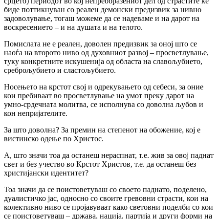
срцето) периодот во кој непреобразениот дел од страстите ќе
биде поттикнуван со реален демонски предизвик за нивно
задоволување, тогаш можеме да се надеваме и на дарот на
воскресението – и на душата и на телото.
Помислата не е реален, доволен предизвик за оној што се
наоѓа на второто ниво од духовниот развој – просветлување,
туку конкретните искушенија од областа на славољубието,
среброљубието и сластољубието.
Носењето на крстот свој и одрекувањето од себеси, за оние
кои пребиваат во просветлување на умот преку дарот на
умно-срдечната молитва, се исполнува со доволна љубов и
кон непријателите.
За што доволна? За премин на степенот на обожение, кој е
вистинско одење по Христос.
А, што значи тоа да останеш нераспнат, т.е. жив за овој паднат
свет и без учество во Крстот Христов, т.е. да останеш без
христијански идентитет?
Тоа значи да се поистоветуваш со своето паднато, поделено,
дуалистичко јас, односно со своите гревовни страсти, кои на
колективно ниво се пројавуваат како световни поделби со кои
се поистоветуваш – држава, нација, партија и други форми на