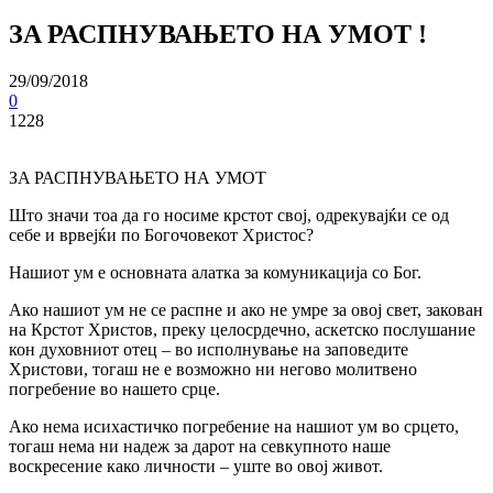
ЗA РАСПНУВАЊЕТО НА УМОТ !
29/09/2018
0
1228
ЗA РАСПНУВАЊЕТО НА УМОТ
Што значи тоа да го носиме крстот свој, одрекувајќи се од
себе и врвејќи по Богочовекот Христос?
Нашиот ум е основната алатка за комуникација со Бог.
Ако нашиот ум не се распне и ако не умре за овој свет, закован
на Крстот Христов, преку целосрдечно, аскетско послушание
кон духовниот отец – во исполнување на заповедите
Христови, тогаш не е возможно ни негово молитвено
погребение во нашето срце.
Ако нема исихастичко погребение на нашиот ум во срцето,
тогаш нема ни надеж за дарот на севкупното наше
воскресение како личности – уште во овој живот.