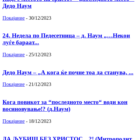
Дедо Наум
Покајание
-
30/12/2023
24. Недела по Педесетница – д. Наум „…Некои
луѓе бараат...
Покајание
-
25/12/2023
Дедо Наум – „А кога ќе почне тоа да станува, ...
Покајание
-
21/12/2023
Кога повикот за “последното место“ води кон
восиновување!? (д.Наум)
Покајание
-
18/12/2023
ДА ЉУБИШ БЕЗ ХРИСТОС…?! (Митрополит