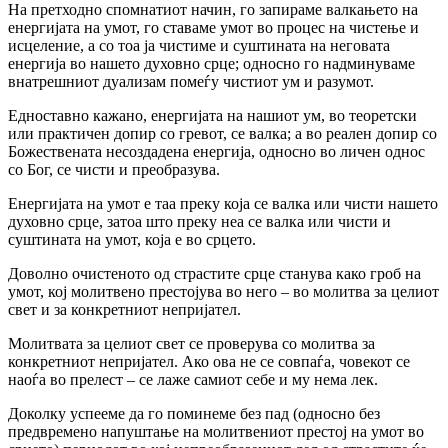
На претходно спомнатиот начин, го запираме валкањето на
енергијата на умот, го ставаме умот во процес на чистење и
исцеление, а со тоа ја чистиме и суштината на неговата
енергија во нашето духовно срце; односно го надминуваме
внатрешниот дуализам помеѓу чистиот ум и разумот.
Едноставно кажано, енергијата на нашиот ум, во теоретски
или практичен допир со гревот, се валка; а во реален допир со
Божествената несоздадена енергија, односно во личен однос
со Бог, се чисти и преобразува.
Енергијата на умот е таа преку која се валка или чисти нашето
духовно срце, затоа што преку неа се валка или чисти и
суштината на умот, која е во срцето.
Доволно очистеното од страстите срце станува како гроб на
умот, кој молитвено престојува во него – во молитва за целиот
свет и за конкретниот непријател.
Молитвата за целиот свет се проверува со молитва за
конкретниот непријател. Ако ова не се совпаѓа, човекот се
наоѓа во прелест – се лаже самиот себе и му нема лек.
Доколку успееме да го поминеме без пад (односно без
предвремено напуштање на молитвениот престој на умот во