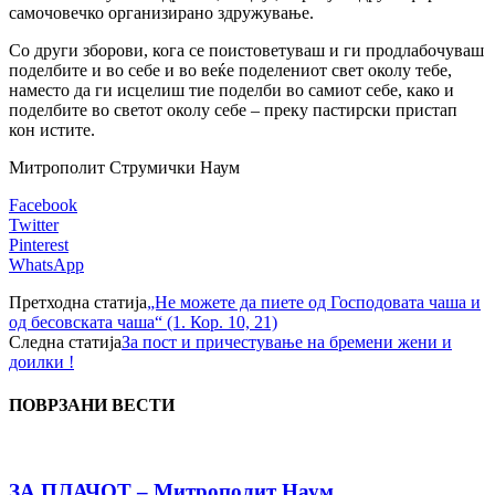
самочовечко организирано здружување.
Со други зборови, кога се поистоветуваш и ги продлабочуваш
поделбите и во себе и во веќе поделениот свет околу тебе,
наместо да ги исцелиш тие поделби во самиот себе, како и
поделбите во светот околу себе – преку пастирски пристап
кон истите.
Митрополит Струмички Наум
Facebook
Twitter
Pinterest
WhatsApp
Претходна статија
„Не можете да пиете од Господовата чаша и
од бесовската чаша“ (1. Кор. 10, 21)
Следна статија
За пост и причестување на бремени жени и
доилки !
ПОВРЗАНИ ВЕСТИ
ЗА ПЛАЧОТ – Митрополит Наум