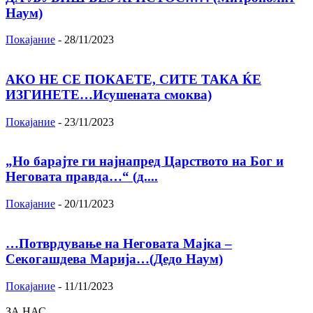
Наум)
Покајание
-
28/11/2023
АКО НЕ СЕ ПОКАЕТЕ, СИТЕ ТАКА ЌЕ
ИЗГИНЕТЕ…Исушената смоква)
Покајание
-
23/11/2023
„Но барајте ги најнапред Царството на Бог и
Неговата правда…“ (д....
Покајание
-
20/11/2023
…Потврдување на Неговата Мајка –
Секогашдева Марија…(Дедо Наум)
Покајание
-
11/11/2023
ЗА НАС