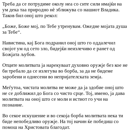
Треба да се потрудиме околу неа со сите сили имајќи на
ум дека таа природно нѐ зближува со нашиот Владика.
Таков бил оној што рекол:
„Боже, Боже мој, по Тебе утренувам. Ожедне мојата душа
за Тебе“.
Навистина, кај Бога подранил оној што го оддалечил
својот ум од сето зло, бидејќи неизлечиво е ранет од
Божјата љубов.
Отците молитвата ја нарекуваат духовно оружје без кое не
би требало да се излегува во борба, за да не бидеме
заробени и однесени во непријателската земја.
Меѓутоа, чистата молитва не може да ја здобие оној што
не се доближил до Бога со чисто срце. Тој, имено, ја дава
молитвата на оној што се моли и истиот го учи на
познание.
Во секое искушение и во секоја борба молитвата нека ти
биде непобедливо оружје. На тој начин ќе победиш со
помош на Христовата благодат.