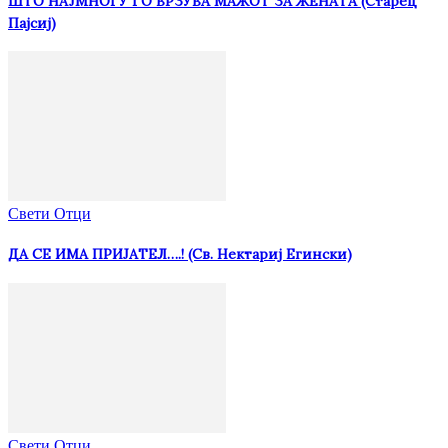
ШТО НАЈМНОГУ ГО ВРЗУВА МАЖОТ ЗА ЖЕНАТА (Старец
Пајсиј)
Свети Отци
ДА СЕ ИМА ПРИЈАТЕЛ….! (Св. Нектариј Егински)
Свети Отци