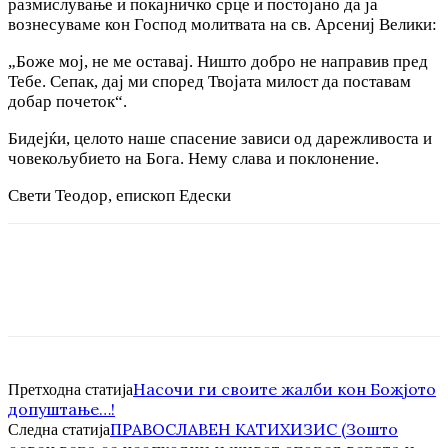
размислување и покајничко срце и постојано да ја
вознесуваме кон Господ молитвата на св. Арсениј Велики:
„Боже мој, не ме оставај. Ништо добро не направив пред
Тебе. Сепак, дај ми според Твојата милост да поставам
добар почеток“.
Бидејќи, целото наше спасение зависи од дарежливоста и
човекољубието на Бога. Нему слава и поклонение.
Свети Теодор, епископ Едески
Насочи ги своите жалби кон Божјото
Претходна статија
допуштање…!
ПРАВОСЛАВЕН КАТИХИЗИС (Зошто
Следна статија