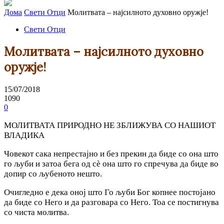
Дома
Свети Отци
Молитвата – најсилното духовно оружје!
Свети Отци
Молитвата – најсилното духовно
оружје!
15/07/2018
1090
0
МОЛИТВАТА ПРИРОДНО НЕ ЗБЛИЖУВА СО НАШИОТ
ВЛАДИКА
Човекот сака непрестајно и без прекин да биде со она што
го љуби и затоа бега од сѐ она што го спречува да биде во
допир со љубеното нешто.
Очигледно е дека оној што Го љуби Бог копнее постојано
да биде со Него и да разговара со Него. Тоа се постигнува
со чиста молитва.