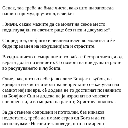
Сепак, таа треба да биде чиста, како што ни заповеда
нашиот премудар учител, велејќи:
„Значи, сакам мажите да се молат на секое место,
подигнувајќи ги светите раце без гнев и двоумење“.
Според тоа, оној што е невнимателен во молитвата ќе
биде предаден на искушенијата и страстите.
Воздржанието и смирението го раѓаат бестрастието, а од
верата доаѓа познанието. Со помош на нив душата расте
во расудувањето и љубовта.
Оние, пак, што во себе ја вселиле Божјата љубов, на
крилјата на чистата молитва непрестајно се качуваат на
самиот нејзин врв, сѐ додека не го достигнат познанието
на Божјиот Син и додека не ја израснат во човекот
совршената, и во мерата на растот, Христова полнота.
За да станеме совршени и потполни, без никаков
недостаток, треба да имаме страв од Бога и да ги
исполнуваме Неговите заповеди, потоа смирено