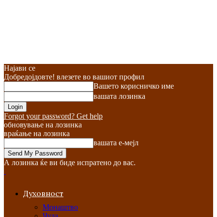
Најави се
Добредојдовте! влезете во вашиот профил
Вашето корисничко име
вашата лозинка
Forgot your password? Get help
обновување на лозинка
враќање на лозинка
вашата е-мејл
А лозинка ќе ви биде испратено до вас.
Духовност
Монаштво
Чуда