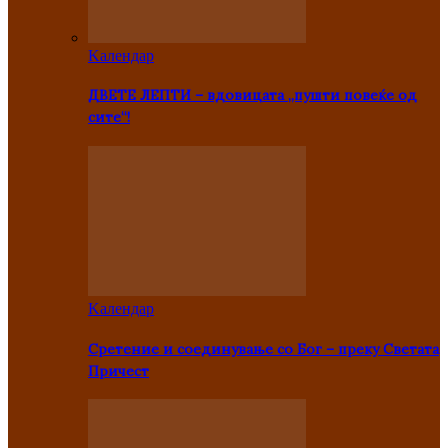
Kалендар
ДВЕТЕ ЛЕПТИ – вдовицата „пушти повеќе од
сите“!
Kалендар
Сретение и соединување со Бог – преку Светата
Причест