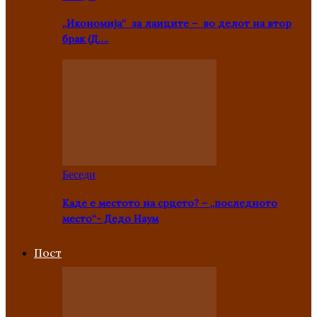
„Икономија“ за лаиците – во делот на втор
брак (Д….
Беседи
Каде е местото на срцето? – „последното
место“- Дедо Наум
Пост