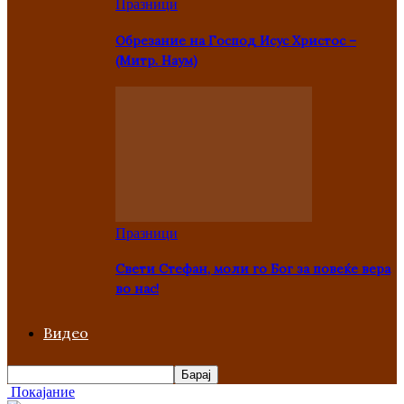
Празници
Oбрезание на Господ Исус Христос –
(Митр. Наум)
Празници
Свети Стефан, моли го Бог за повеќе вера
во нас!
Видео
Покајание