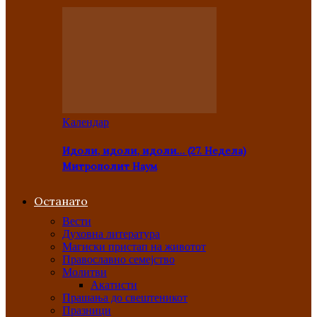
Kалендар
Идоли, идоли, идоли… (27. Недела)
Митрополит Наум
Останато
Вести
Духовна литература
Магиски пристап на животот
Православно семејство
Молитви
Акатисти
Прашања до свештеникот
Празници