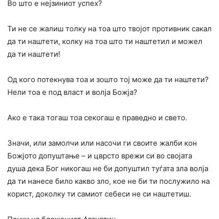
Во што е нејзиниот успех?
Ти не се жалиш толку на тоа што твојот противник сакал
да ти наштети, колку на тоа што ти наштетил и можел
да ти наштети!
Од кого потекнува тоа и зошто тој може да ти наштети?
Нели тоа е под власт и волја Божја?
Ако е така тогаш тоа секогаш е праведно и свето.
Значи, или замолчи или насочи ги своите жалби кон
Божјото допуштање – и цврсто врежи си во својата
душа дека Бог никогаш не би допуштил туѓата зла волја
да ти нанесе било какво зло, кое не би ти послужило на
корист, доколку ти самиот себеси не си наштетиш.