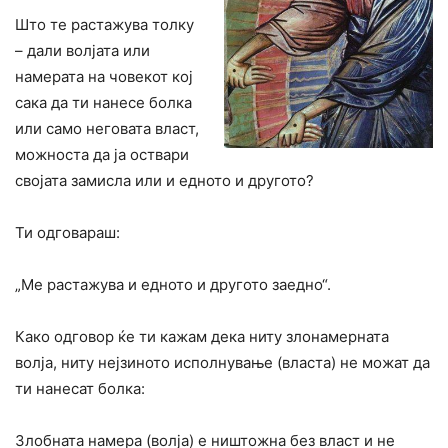
Што те растажува толку
– дали волјата или
намерата на човекот кој
сака да ти нанесе болка
или само неговата власт,
можноста да ја оствари
својата замисла или и едното и другото?
Ти одговараш:
„Ме растажува и едното и другото заедно“.
Како одговор ќе ти кажам дека ниту злонамерната
волја, ниту нејзиното исполнување (власта) не можат да
ти нанесат болка:
Злобната намера (волја) е ништожна без власт и не