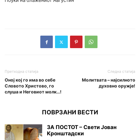
Поуки на блажениот Августин
Претходна статија
Следна статија
Оној кој го има во себе
Молитвата – најсилното
Словото Христово, го
духовно оружје!
слуша и Неговиот молк…!
ПОВРЗАНИ ВЕСТИ
ЗА ПОСТОТ – Свети Јован
Кронштадски