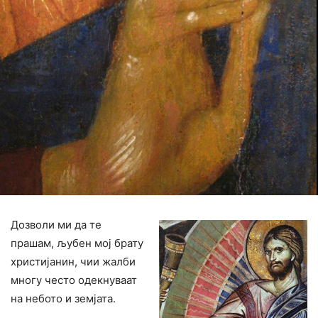
Дозволи ми да те
прашам, љубен мој брату
христијанин, чии жалби
многу често одекнуваат
на небото и земјата.