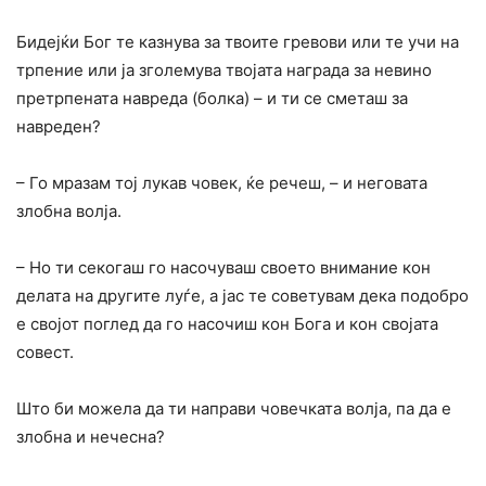
Бидејќи Бог те казнува за твоите гревови или те учи на
трпение или ја зголемува твојата награда за невино
претрпената навреда (болка) – и ти се сметаш за
навреден?
– Го мразам тој лукав човек, ќе речеш, – и неговата
злобна волја.
– Но ти секогаш го насочуваш своето внимание кон
делата на другите луѓе, а јас те советувам дека подобро
е својот поглед да го насочиш кон Бога и кон својата
совест.
Што би можела да ти направи човечката волја, па да е
злобна и нечесна?