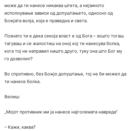
може да ти нанесе никаква штета, а нејзиното
исполнување зависи од допуштањето, односно од
Божјата волја, која е праведна и света.
Познато ти е дека секоја власт е од Бога – зошто тогаш
тагуваш и се жалостиш на оној кој ти нанесува болка,
кога тој не направил ништо друго, туку она што Бог му
го дозволил?
Во спротивно, без Божјо допуштање, тој не би можел да
ти нанесе болка.
Велиш:
„Мојот противник ми ја нанесе најголемата навреда“
– Кажи, каква?