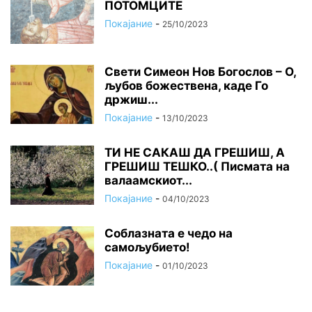
ПОТОМЦИТЕ
Покајание
-
25/10/2023
Свети Симеон Нов Богослов – О,
љубов божествена, каде Го
држиш...
Покајание
-
13/10/2023
ТИ НЕ САКАШ ДА ГРЕШИШ, А
ГРЕШИШ ТЕШКО..( Писмата на
валаамскиот...
Покајание
-
04/10/2023
Соблазната е чедо на
самољубието!
Покајание
-
01/10/2023