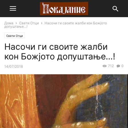
Дома
Свети Отци
Насочи ги своите жалби кон Божјото
допуштање…!
Свети Отци
Насочи ги своите жалби
кон Божјото допуштање…!
712
0
14/07/2018