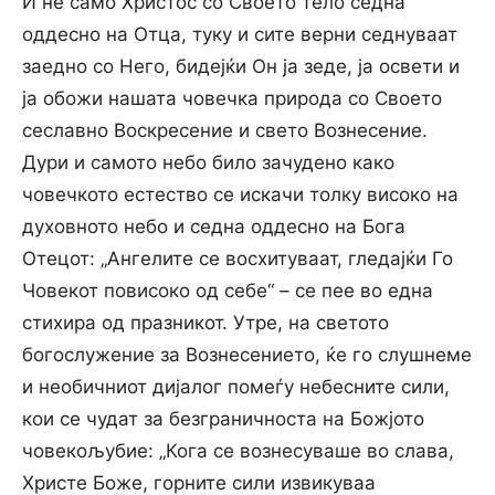
И не само Христос со Своето тело седна
оддесно на Отца, туку и сите верни седнуваат
заедно со Него, бидејќи Он ја зеде, ја освети и
ја обожи нашата човечка природа со Своето
сеславно Воскресение и свето Вознесение.
Дури и самото небо било зачудено како
човечкото естество се искачи толку високо на
духовното небо и седна оддесно на Бога
Отецот: „Ангелите се восхитуваат, гледајќи Го
Човекот повисоко од себе“ – се пее во една
стихира од празникот. Утре, на светото
богослужение за Вознесението, ќе го слушнеме
и необичниот дијалог помеѓу небесните сили,
кои се чудат за безграничноста на Божјото
човекољубие: „Кога се вознесуваше во слава,
Христе Боже, горните сили извикуваа