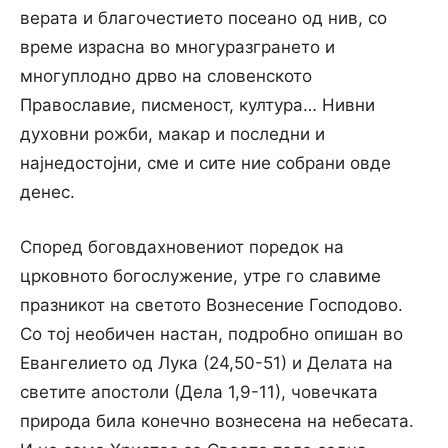
верата и благочестието посеано од нив, со
време израсна во многуразгрането и
многуплодно дрво на словенското
Православие, писменост, култура… Нивни
духовни рожби, макар и последни и
најнедостојни, сме и сите ние собрани овде
денес.
Според боговдахновениот поредок на
црковното богослужение, утре го славиме
празникот на светото Вознесение Господово.
Со тој необичен настан, подробно опишан во
Евангелието од Лука (24,50-51) и Делата на
светите апостоли (Дела 1,9-11), човечката
природа била конечно вознесена на небесата.