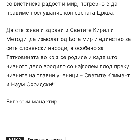
со вистинска радост и мир, потребно е да
правиме послушание кон светата Црква.
Да сте живи и здрави и Светите Кирил и
Методиј да измолат од Бога мир и единство за
сите словенски народи, а особено за
Татковината во која се родиле и каде што
нивното дело вродило со најголем плод преку
нивните најславни ученици – Светите Климент
и Наум Охридски!“
Бигорски манастир
ИЗВОР
Бигордки манастир