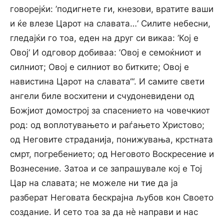
говорејќи: ’подигнете ги, кнезови, вратите ваши
и ќе влезе Царот на славата…‘ Силите небесни,
гледајќи го тоа, еден на друг си викаа: ’Кој е
Овој‘ И одговор добиваа: ’Овој е семоќниот и
силниот; Овој е силниот во битките; Овој е
навистина Царот на славата‘“. И самите свети
ангели биле восхитени и счудоневидени од
Божјиот домострој за спасението на човечкиот
род: од воплотувањето и раѓањето Христово;
од Неговите страданија, понижувања, крстната
смрт, погребението; од Неговото Воскресение и
Вознесение. Затоа и се запрашувале кој е Тој
Цар на славата; не можеле ни тие да ја
разберат Неговата бескрајна љубов кон Своето
создание. И сето тоа за да нè направи и нас