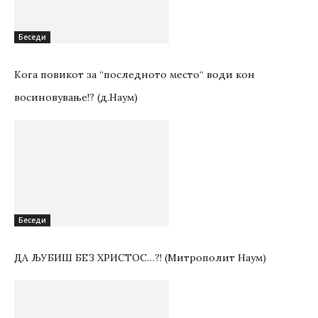
Беседи
Кога повикот за “последното место“ води кон
восиновување!? (д.Наум)
Беседи
ДА ЉУБИШ БЕЗ ХРИСТОС…?! (Митрополит Наум)