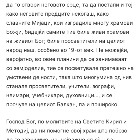
да го отвори неговото срце, та да постапи и тој
како неговите предците некогаш, како
славните Мијаци, кои изградиле многу храмови
Божји, бидејќи самите тие биле живи храмови
на живиот Бог; биле просветители на целиот
народ наш, особено во 19-от век. Не можејќи,
веројатно, во овие планини да се занимаваат
со земјоделие, тие се посветувале претежно на
умствени дејности, така што многумина од нив
станале просветители, учители, зографи,
неимари, учебникари, духовници…, и се
прочуле на целиот Балкан, па и пошироко.
Господ Бог, по молитвите на Светите Кирил и
Методиј, да ни помогне овој храм што побрзо
да го завршиме, но, најважно од сè – да