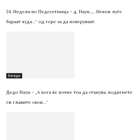
24. Недела по Педесетница – д. Наум „…Некои луѓе
бараат чуда…“ од горе за да поверуваат.
Беседи
Дедо Наум – „А кога ќе почне тоа да станува, подигнете
ги главите свои…“