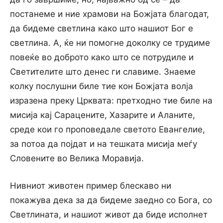
постанеме и ние храмови на Божјата благодат,
да бидеме светлина како што нашиот Бог е
светлина. А, ќе ни помогне доколку се трудиме
повеќе во доброто како што се потрудиле и
Светителите што денес ги славиме. Знаеме
колку послушни биле тие кон Божјата волја
изразена преку Црквата: претходно тие биле на
мисија кај Сарацените, Хазарите и Аланите,
среде кои го проповедале светото Евангелие,
за потоа да појдат и на тешката мисија меѓу
Словените во Велика Моравија.
Нивниот животен пример блескаво ни
покажува дека за да бидеме заедно со Бога, со
Светлината, и нашиот живот да биде исполнет