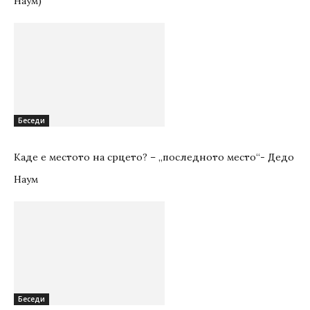
Наум)
Беседи
Каде е местото на срцето? – „последното место“- Дедо
Наум
Беседи