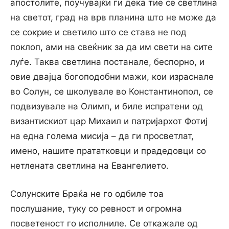
апостолите, поучувајќи ги дека тие се светлина
на светот, град на врв планина што не може да
се сокрие и светило што се става не под
поклоп, ами на свеќник за да им свети на сите
луѓе. Таква светлина постанале, беспорно, и
овие двајца богоподобни мажи, кои израснале
во Солун, се школувале во Константинопол, се
подвизувале на Олимп, и биле испратени од
византискиот цар Михаил и патријархот Фотиј
на една голема мисија – да ги просветлат,
имено, нашите прататковци и прадедовци со
нетлената светлина на Евангелието.
Солунските Браќа не го одбиле тоа
послушание, туку со ревност и огромна
посветеност го исполниле. Се откажале од