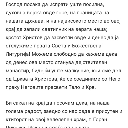
Господ посака да испрати уште посилна,
духовна војска овде горе, на границата на
нашата држава, и на највисокото место во овој
крај да запали светилник на верата наша;
крстот Христов да засветли овде и денес да ја
отслужиме првата Света и Божествена
Литургија! Можеме слободно да кажеме дека
од денес ова место станува дејствителен
манастир, бидејќи уште малку ние, кои сме дел
од Црквата Христова, ќе се соединиме со Него
преку Неговите пресвети Тело и Крв.
Би сакал на крај да посочам дека, на наша
голема радост, заедно со нас овде е присутен и
ктиторот на овој велелепен храм, г. Горан
Џикоски. Иако ни доаѓа од нашата