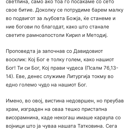
светлина, само ако тоа го посакаме со сето
свое битие. Доколку се потрудиме барем малку
во подвигот за љубовта Божја, ќе станеме и
ние богови по благодат, како што станале
светите рамноапостоли Кирил и Методиј.
Проповедта ја започнав со Давидовиот
восклик: Кој Бог е толку голем, како нашиот
Бог! Ти си Бог, Кој прави чудеса (Псалм 76,13-
14). Еве, денес служиме Литургија токму во
едно големо чудо на нашиот Бог.
Имено, во овој, вистина недовршен, но преубав
храм, изграден на оваа тешко пристапна
висорамнина, каде некогаш имаше караула со
војници што ја чуваа нашата Татковина. Сега