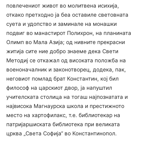
повлечениот живот во молитвена исихија,
откако претходно ја беа оставиле световната
суета и удопство и заминале на монашки
подвиг во манастирот Полихрон, на планината
Олимп во Мала Азија; од нивните прекрасни
житија сите ние добро знаеме дека Свети
Методиј се откажал од високата положба на
военоначалник и законотворец, додека, пак,
неговиот помлад брат Константин, кој бил
философ на царскиот двор, ја напуштил
учителската столица на тогаш најпознатата и
највисока Магнаурска школа и престижното
место на хартофилакс, т.е. библиотекар на
патријаршиската библиотека при великата
црква „Света Софија“ во Константинопол.