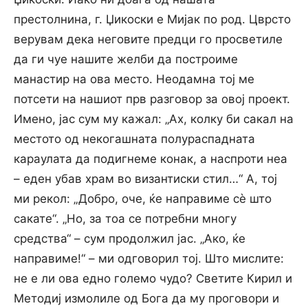
престолнина, г. Џикоски е Мијак по род. Цврсто
верувам дека неговите предци го просветиле
да ги чуе нашите желби да построиме
манастир на ова место. Неодамна тој ме
потсети на нашиот прв разговор за овој проект.
Имено, јас сум му кажал: „Ах, колку би сакал на
местото од некогашната полураспадната
караулата да подигнеме конак, а наспроти неа
– еден убав храм во византиски стил…“ А, тој
ми рекол: „Добро, оче, ќе направиме сè што
сакате“. „Но, за тоа се потребни многу
средства“ – сум продолжил јас. „Ако, ќе
направиме!“ – ми одговорил тој. Што мислите:
не е ли ова едно големо чудо? Светите Кирил и
Методиј измолиле од Бога да му проговори и