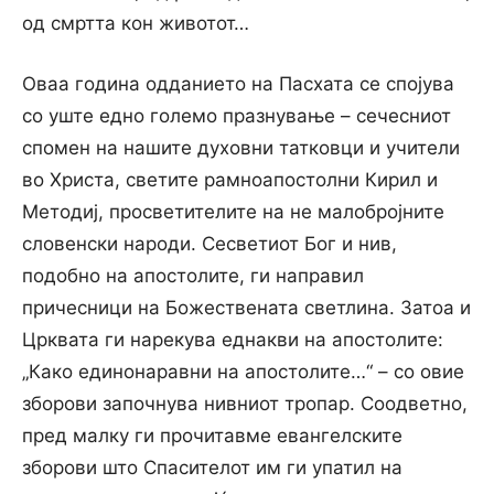
од смртта кон животот…
Оваа година одданието на Пасхата се спојува
со уште едно големо празнување – сечесниот
спомен на нашите духовни татковци и учители
во Христа, светите рамноапостолни Кирил и
Методиј, просветителите на не малобројните
словенски народи. Сесветиот Бог и нив,
подобно на апостолите, ги направил
причесници на Божествената светлина. Затоа и
Црквата ги нарекува еднакви на апостолите:
„Како единонаравни на апостолите…“ – со овие
зборови започнува нивниот тропар. Соодветно,
пред малку ги прочитавме евангелските
зборови што Спасителот им ги упатил на