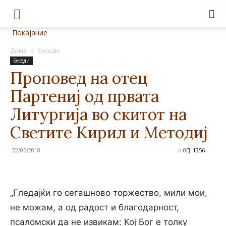
Покајание
Дома
Беседи
Беседи
Проповед на отец
Партениј од првата
Литургија во скитот на
Светите Кирил и Методиј
22/05/2018
0
1356
„Гледајќи го сегашново торжество, мили мои,
не можам, а од радост и благодарност,
псаломски да не извикам: Кој Бог е толку