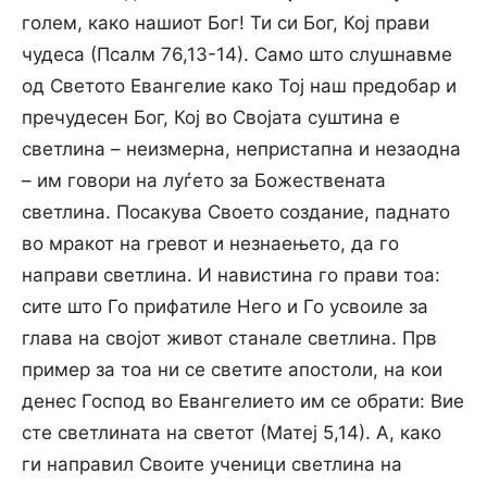
голем, како нашиот Бог! Ти си Бог, Кој прави
чудеса (Псалм 76,13-14). Само што слушнавме
од Светото Евангелие како Тој наш предобар и
пречудесен Бог, Кој во Својата суштина е
светлина – неизмерна, непристапна и незаодна
– им говори на луѓето за Божествената
светлина. Посакува Своето создание, паднато
во мракот на гревот и незнаењето, да го
направи светлина. И навистина го прави тоа:
сите што Го прифатиле Него и Го усвоиле за
глава на својот живот станале светлина. Прв
пример за тоа ни се светите апостоли, на кои
денес Господ во Евангелието им се обрати: Вие
сте светлината на светот (Матеј 5,14). А, како
ги направил Своите ученици светлина на