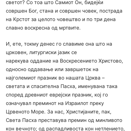
светот? Со тоа што Самиот Он, бидејќи
совршен Бог, стана и совршен човек, пострада
на Крстот за целото човештво и по три дена
славно воскресна од мртвите.
И, ете, токму денес го славиме она што на
црковен, литургиски јазик се
нарекува оддание на Воскресението Христово,
односно оддавање или завршеток на
најголемиот празник во нашата Црква –
светата и спасителна Пасха, именувана така
според древниот еврејски празник, кој го
означувал преминот на Израилот преку
Црвеното Море. За нас, Христијаните, пак,
Света Пасха преставува премин од минливото
кон вечното; од распадливоста кон нетлението,