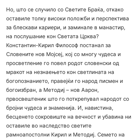
Но, што се случило со Светите Браќа, откако
оставиле толку високи положби и перспектива
за блескави кариери, и заминале в манастир,
на послушание кон Светата Црква?
Константин-Кирил Философ постанал за
Словените нов Мојсеј, кој со многу чудеса и
просветление го повел родот словенски од
мракот на незнаењето кон светлината на
богопознанието, правејќи го народ писмен и
богоизбран, а Методиј – нов Аарон,
првосвештеник што го поткрепувал народот со
бројни чудеса и знаменија. И, навистина,
бесценето сокровиште на вечност и убавина ни
оставиле во наследство светите
рамноапостолни Кирил и Методиј. Семето на