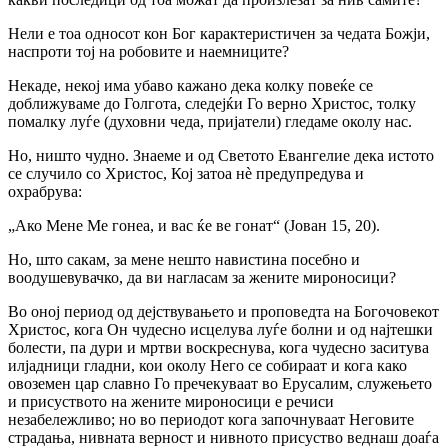
Нели е тоа односот кон Бог карактеристичен за чедата Божји,
наспроти тој на робовите и наемниците?
Некаде, некој има убаво кажано дека колку повеќе се
доближуваме до Голгота, следејќи Го верно Христос, толку
помалку луѓе (духовни чеда, пријатели) гледаме околу нас.
Но, ништо чудно. Знаеме и од Светото Евангелие дека истото
се случило со Христос, Кој затоа нè предупредува и
охрабрува:
„Ако Мене Ме гонеа, и вас ќе ве гонат“ (Јован 15, 20).
Но, што сакам, за мене нешто навистина посебно и
воодушевувачко, да ви нагласам за жените мироносици?
Во оној период од дејствувањето и проповедта на Богочовекот
Христос, кога Он чудесно исцелува луѓе болни и од најтешки
болести, па дури и мртви воскреснува, кога чудесно заситува
илјадници гладни, кои околу Него се собираат и кога како
овоземен цар славно Го пречекуваат во Ерусалим, служењето
и присуството на жените мироносици е речиси
незабележливо; но во периодот кога започнуваат Неговите
страдања, нивната верност и нивното присуство веднаш доаѓа