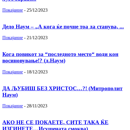
Покајание
-
25/12/2023
Дедо Наум – „А кога ќе почне тоа да станува, ...
Покајание
-
21/12/2023
Кога повикот за “последното место“ води кон
восиновување!? (д.Наум)
Покајание
-
18/12/2023
ДА ЉУБИШ БЕЗ ХРИСТОС…?! (Митрополит
Наум)
Покајание
-
28/11/2023
АКО НЕ СЕ ПОКАЕТЕ, СИТЕ ТАКА ЌЕ
ИЗГИНЕТЕ…Исушената смоква)