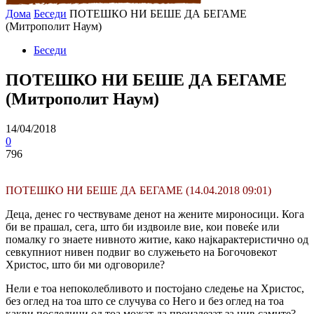
Дома
Беседи
ПОТЕШКО НИ БЕШЕ ДА БЕГАМЕ
(Митрополит Наум)
Беседи
ПОТЕШКО НИ БЕШЕ ДА БЕГАМЕ
(Митрополит Наум)
14/04/2018
0
796
ПОТЕШКО НИ БЕШЕ ДА БЕГАМЕ (14.04.2018 09:01)
Деца, денес го чествуваме денот на жените мироносици. Кога
би ве прашал, сега, што би издвоиле вие, кои повеќе или
помалку го знаете нивното житие, како најкарактеристично од
севкупниот нивен подвиг во служењето на Богочовекот
Христос, што би ми одговориле?
Нели е тоа непоколебливото и постојано следење на Христос,
без оглед на тоа што се случува со Него и без оглед на тоа
какви последици од тоа можат да произлезат за нив самите?