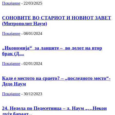
Покајание
-
22/03/2025
СОНОВИТЕ ВО СТАРИОТ И НОВИОТ ЗАВЕТ
(Митрополит Наум)
Покајание
-
08/01/2024
„Икономија“ за лаиците – во делот на втор
брак (Д....
Покајание
-
02/01/2024
Каде е местото на срцето? – „последното место“-
Дедо Наум
Покајание
-
30/12/2023
24. Недела по Педесетница – д. Наум „…Некои
луѓе бараат...