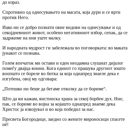
до израз.
Спротивно од однесувањето на масата, која дури и се врти
против Него.
Иако ни се добро познати овие видови на однесување и од
секојдневниот живот, особено негативниот избор, сепак, да се
задржиме на нив уште малку.
И народната мудрост ги забележала во поговорката: во маката
јунакот се познава.
Голем впечаток ми остави и еден неодамна слушнат дијалог
помеѓу двајца воини. Кога едниот го прашува другиот зошто
воопшто се бореле во битка за која однапред знаеле дека е
изгубена, овој му одговара:
„Потешко ни беше да бегаме отколку да се бориме“.
Што да ви кажам, вистинска храна за секој борбен дух. Ние,
пак, се бориме во војна за којашто однапред знаеме дека
Христос ја извојувал и во која победил за нас.
Пресвета Богородице, заедно со жените мироносици спасете
нѐ!