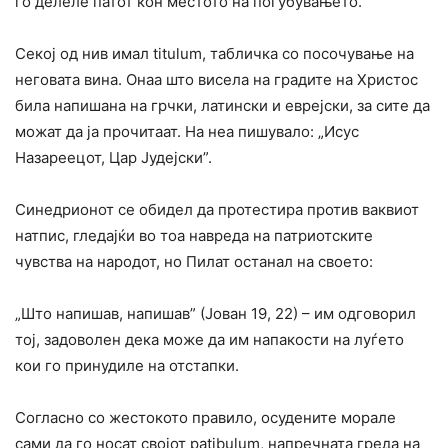
го делеле патот кон местото на погубувањето.
Секој од нив имал titulum, табличка co посочување на
неговата вина. Онаа што висела на градите на Христос
била напишана на грчки, латински и еврејски, за сите да
можат да ја прочитаат. На неа пишувало: „Исус
Назареецот, Цар Јудејски”.
Синедрионот се обидел да протестира против ваквиот
натпис, гледајќи во тоа навреда на патриотските
чувства на народот, но Пилат останал на своето:
„Што напишав, напишав” (Јован 19, 22) – им одговорил
тој, задоволен дека може да им напакости на луѓето
кои го принудиле на отстапки.
Согласно co жестокото правило, осудените морале
сами да го носат својот patibulum, напречната греда на