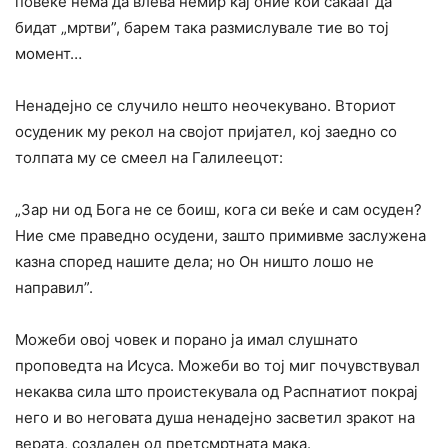
повеќе нема да влева немир кај оние кои сакаат да
бидат „мртви”, барем така размислувале тие во тој
момент…
Ненадејно се случило нешто неочекувано. Вториот
осуденик му рекол на својот пријател, кој заедно co
толпата му се смеел на Галилеецот:
„Зар ни од Бога не се боиш, кога си веќе и сам осуден?
Ние сме праведно осудени, зашто примивме заслужена
казна според нашите дела; но Он ништо лошо не
направил”.
Можеби овој човек и порано ја имал слушнато
проповедта на Исуса. Можеби во тој миг почувствувал
некаква сила што проистекувала од Распнатиот покpaj
него и во неговата душа ненадејно засветил зракот на
верата, создаден од претсмртната мака.