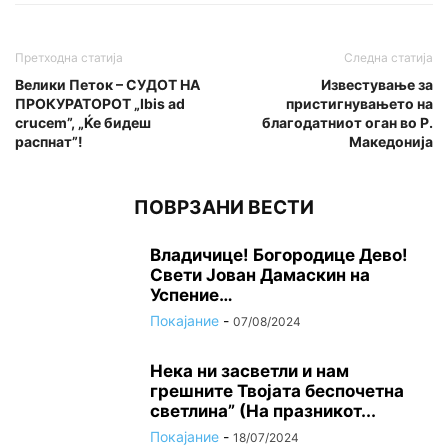
Претходна статија
Следна статија
Велики Петок – СУДОТ HA
Известување за
ПРОКУРАТОРОТ „Ibis ad
пристигнувањето на
сrucem”, „Ќе бидеш
благодатниот оган во Р.
распнат”!
Македонија
ПОВРЗАНИ ВЕСТИ
Владичице! Богородице Дево!
Свети Јован Дамаскин на
Успение…
Покајание
-
07/08/2024
Нека ни засветли и нам
грешните Твојата беспочетна
светлина” (На празникот...
Покајание
-
18/07/2024