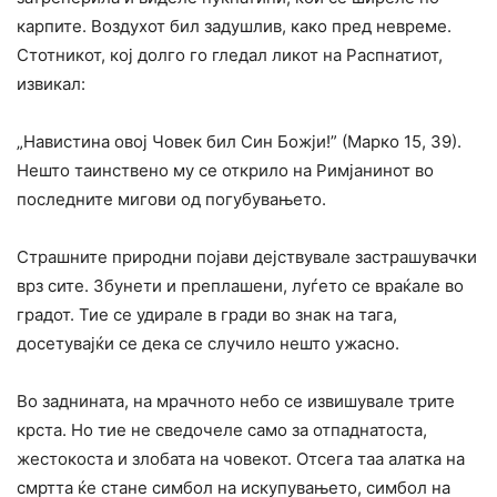
карпите. Воздухот бил задушлив, како пред невреме.
Стотникот, кој долго го гледал ликот на Распнатиот,
извикал:
„Навистина овој Човек бил Син Божји!” (Марко 15, 39).
Нешто таинствено му се открило на Римјанинот во
последните мигови од погубувањето.
Страшните природни појави дејствувале застрашувачки
врз сите. Збунети и преплашени, луѓето се враќале во
градот. Тие се удирале в гради во знак на тага,
досетувајќи се дека се случило нешто ужасно.
Bo заднината, на мрачното небо се извишувале трите
крста. Ho тие не сведочеле само за отпаднатоста,
жестокоста и злобата на човекот. Отсега таа алатка на
смртта ќе стане симбол на искупувањето, симбол на