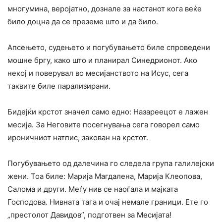
многумина, веројатно, дознале за настанот кога веќе
било доцна да се преземе што и да било.
Апсењето, судењето и погубувањето биле спроведени
мошне бргу, како што и планирал Синедрионот. Ако
некој и поверувал во месијанството на Исус, сега
таквите биле парализирани.
Бидејќи крстот значел само едно: Назареецот е лажен
месија. За Неговите посегнувања сега говорел само
ироничниот натпис, закован на крстот.
Погубувањето од далечина го следела група галилејски
жени. Тоа биле: Марија Магдалена, Марија Клеопова,
Салома и други. Меѓу нив се наоѓала и мајката
Господова. Нивната тага и очај немале граници. Ете го
„престолот Давидов”, подготвен за Месијата!