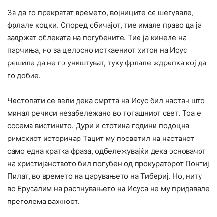
За да го прекратат времето, војниците се шегувале,
фрлале коцки. Според обичајот, тие имале право да ja
задржат облеката на погубените. Тие ја кинеле на
парчиња, но за целосно исткаениот хитон на Исус
решиле да не го уништуват, туку фрлале ждрепка кој да
го добие.
Честопати се вели дека смртта на Исус бил настан што
минал речиси незабележано во тогашниот свет. Тоа е
сосема вистинито. Дури и стотина години подоцна
римскиот историчар Тацит му посветил на настанот
само една кратка фраза, одбележувајќи дека основачот
на христијанството бил погубен од прокураторот Понтиј
Пилат, во времето на царувањето на Тибериј. Но, ниту
во Ерусалим на распнувањето на Исуса не му придавале
преголема важност.