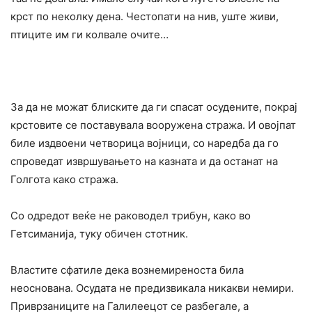
крст по неколку дена. Честопати на нив, уште живи,
птиците им ги колвале очите…
За да не можат блиските да ги спасат осудените, покpaj
крстовите се поставувала вооружена стража. И овојпат
биле издвоени четворица војници, co наредба да го
спроведат извршувањето на казната и да останат на
Голгота како стража.
Co одредот веќе не раководел трибун, како во
Гетсиманија, туку обичен стотник.
Властите сфатиле дека вознемиреноста била
неоснована. Осудата не предизвикала никакви немири.
Приврзаниците на Галилеецот се разбегале, а