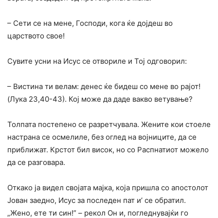
– Сети се на мене, Господи, кога ќе дојдеш во
царството свое!
Сувите усни на Исус се отвориле и Тој одговорил:
– Вистина ти велам: денес ќе бидеш co мене во рајот!
(Лука 23,40-43). Кој може да даде вакво ветување?
Толпата постепено се разретчувала. Жените кои стоеле
настрана се осмелиле, без оглед на војниците, да се
приближат. Крстот бил висок, но co Распнатиот можело
да се разговара.
Откако ја видел својата мајка, која пришла co апостолот
Јован заедно, Исус за последен пат и’ се обратил.
„Жено, ете ти син!” – рекол Он и, погледнувајќи го