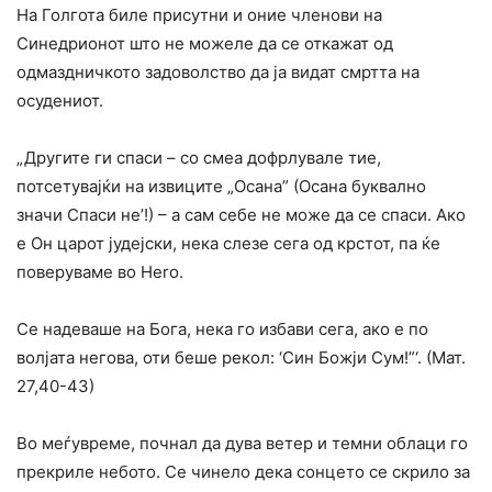
Ha Голгота биле присутни и оние членови на
Синедрионот што не можеле да се откажат од
одмаздничкото задоволство да ja видат смртта на
осудениот.
„Другите ги спаси – co смеа дофрлувале тие,
потсетувајќи на извиците „Осана” (Осана буквално
значи Спаси не’!) – а сам себе не може да се спаси. Ако
е Он царот јудејски, нека слезе сега од крстот, па ќе
поверуваме во Hero.
Ce надеваше на Бога, нека го избави сега, ако е по
волјата негова, оти беше рекол: ‘Син Божји Сум!”‘. (Мат.
27,40-43)
Bo меѓувреме, почнал да дува ветер и темни облаци го
прекриле небото. Се чинело дека сонцето се скрило за