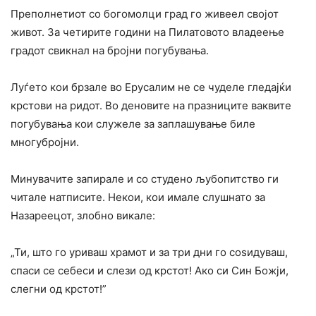
Преполнетиот co богомолци град го живеел својот
живот. За четирите години на Пилатовото владеење
градот свикнал на бројни погубувања.
Луѓето кои брзале во Ерусалим не се чуделе гледајќи
крстови на ридот. Во деновите на празниците ваквите
погубувања кои служеле за заплашување биле
многубројни.
Минувачите запирале и co студено љубопитство ги
читале натписите. Некои, кои имале слушнато за
Назареецот, злобно викале:
„Ти, што го уриваш храмот и за три дни го соѕидуваш,
спаси се себеси и слези од крстот! Ако си Син Божји,
слегни од крстот!”