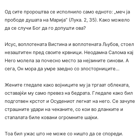
Од сите пророштва се исполнило само едното: „меч ја
прободе душата на Марија” (Лука. 2, 35). Како можело
да се случи Бог да го допушти ова?
Исус, воплотената Вистина и воплотената Љубов, стоел
незаштитен пред своите крвници. Неодамна Салома кај
Hero молела за почесно место за нејзините синови. А
сега, Он мора да умре заедно co злосторниците…
Жените гледале како војниците му ја тргаат облеката,
оставајќи му само превез на бедрата. Гледале како бил
подготвен крстот и Осудениот легнат на него. Се зачуле
страшните удари на чеканите, co кои во дланките и
стапалата биле ковани огромните шајки.
Тоа бил ужас што не може co ништо да се спореди.