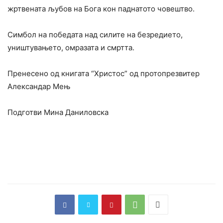
жртвената љубов на Бога кон паднатото човештво.
Симбол на победата над силите на безредието,
уништувањето, омразата и смртта.
Пренесено од книгата “Христос” од протопрезвитер
Александар Мењ
Подготви Мина Даниловска