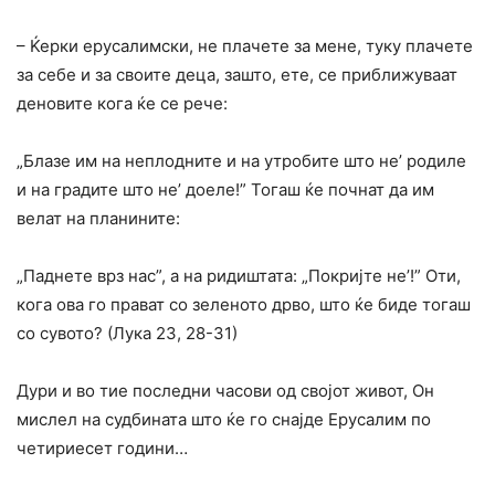
– Ќерки ерусалимски, не плачете за мене, туку плачете
за себе и за своите деца, зашто, ете, се приближуваат
деновите кога ќе се рече:
„Блазе им на неплодните и на утробите што не’ родиле
и на градите што не’ доеле!” Тогаш ќе почнат да им
велат на планините:
„Паднете врз нас”, а на ридиштата: „Покријте не’!” Оти,
кога ова го прават co зеленото дрво, што ќе биде тогаш
co сувото? (Лука 23, 28-31)
Дури и во тие последни часови од својот живот, Он
мислел на судбината што ќе го снајде Ерусалим по
четириесет години…