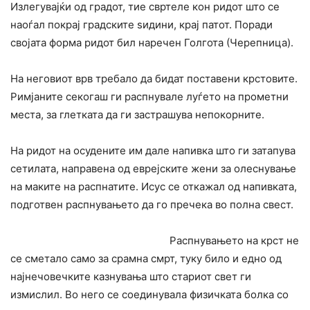
Излегувајќи од градот, тие свртеле кон ридот што се
наоѓал покрај градските ѕидини, крај патот. Поради
својата форма ридот бил наречен Голгота (Черепница).
На неговиот врв требало да бидат поставени крстовите.
Римјаните секогаш ги распнувале луѓето на прометни
места, за глетката да ги застрашува непокорните.
На ридот на осудените им дале напивка што ги затапува
сетилата, направена од еврејските жени за олеснување
на маките на распнатите. Исус се откажал од напивката,
подготвен распнувањето да го пречека во полна свест.
Распнувањето на крст не
се сметало само за срамна смрт, туку било и едно од
најнечовечките казнувања што стариот свет ги
измислил. Во него се соединувала физичката болка co