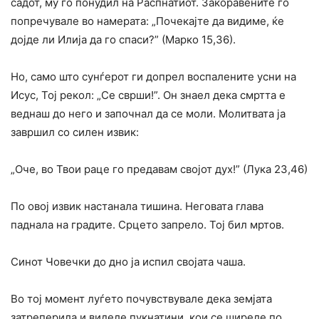
садот, му го понудил на Распнатиот. Закоравените го
попречувале во намерата: „Почекајте да видиме, ќе
дојде ли Илија да го спаси?” (Марко 15,36).
Ho, само што сунѓерот ги допрел воспалените усни на
Исус, Тој рекол: „Се сврши!”. Он знаел дека смртта е
веднаш до него и започнал да се моли. Молитвата ја
завршил co силен извик:
„Оче, во Твои раце го предавам својот дух!” (Лука 23,46)
По овој извик настанала тишина. Неговата глава
паднала на градите. Срцето запрело. Тој бил мртов.
Синот Човечки до дно ја испил својата чаша.
Bo тој момент луѓето почувствувале дека земјата
затреперила и виделе пукнатини, кои се ширеле по