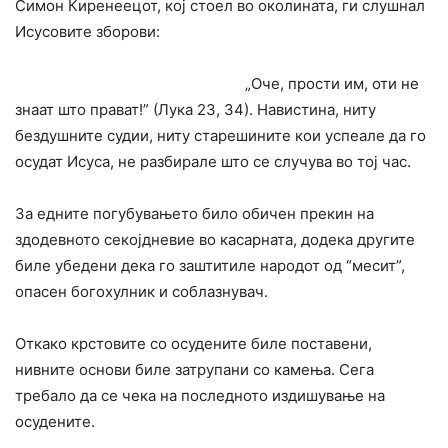
Симон Киренеецот, кој стоел во околината, ги слушнал
Исусовите зборови:
„Оче, прости им, оти не
знаат што прават!” (Лука 23, 34). Навистина, ниту
бездушните судии, ниту старешините кои успеале да го
осудат Исуса, не разбирале што се случува во тој час.
За едните погубувањето било обичен прекин на
здодевното секојдневие во касарната, додека другите
биле убедени дека го заштитиле народот од “месит”,
опасен богохулник и соблазнувач.
Откако крстовите co осудените биле поставени,
нивните основи биле затрупани co камења. Сега
требало да се чека на последното издишување на
осудените.