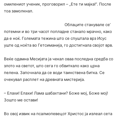
омилениот ученик, проговорил – „Ете ти мајка!”. После
тоа замолкнал.
Облаците станувале се’
потемни и во три часот попладне станало мрачно, како
да е ноќ. Големата тежина што се спуштала врз Исус
уште од ноќта во Гетсиманија, го достигнала својот врв.
Веќе одамна Месијата ја чекал оваа последна средба co
злото на светот, што сега го обвиткало како црна
пелена. Започнала да се води таинствена битка. Се
очекувал расплет на древната мистерија.
– Елахи! Елахи! Лама шабахтани? Боже мој, Боже мој!
Зошто ме остави!
Bo овој извик на псалмопевецот Христос ја излеал сета