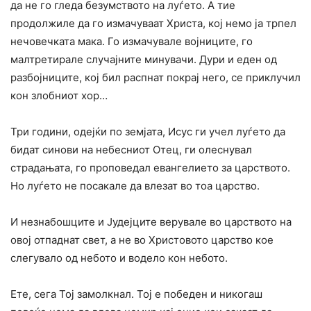
да не го гледа безумството на луѓето. А тие
продолжиле да го измачуваат Христа, кој немо ја трпел
нечовечката мака. Го измачувале војниците, го
малтретирале случајните минувачи. Дури и еден од
разбојниците, кој бил распнат покрај него, се приклучил
кон злобниот хор…
Три години, одејќи по земјата, Исус ги учел луѓето да
бидат синови на небесниот Отец, ги олеснувал
страдањата, го проповедал евангелието за царството.
Но луѓето не посакале да влезат во тоа царство.
И незнабошците и Јудејците верувале во царството на
овој отпаднат свет, а не во Христовото царство кое
слегувало од небото и водело кон небото.
Ете, сега Тој замолкнал. Тој е победен и никогаш