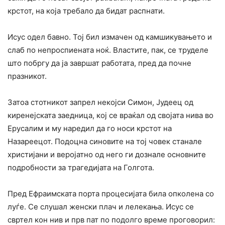
крстот, на која требало да бидат распнати.
Исус одел бавно. Тој бил измачен од камшикувањето и
слаб по непроспиената ноќ. Властите, пак, се труделе
што побргу да ја завршат работата, пред да почне
празникот.
Затоа стотникот запрел некојси Симон, Јудеец од
киренејската заедница, кој се враќал од својата нива во
Ерусалим и му наредил да го носи крстот на
Назареецот. Подоцна синовите на тој човек станале
христијани и веројатно од него ги дознале основните
подробности за трагедијата на Голгота.
Пред Ефраимската порта процесијата била опколена co
луѓе. Се слушал женски плач и лелекања. Исус се
свртел кон нив и прв пат по подолго време проговорил: