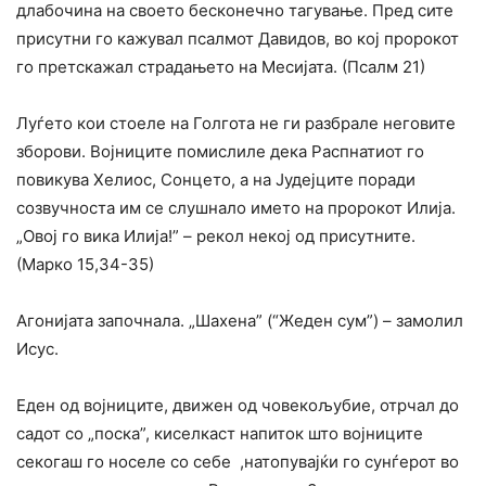
длабочина на своето бесконечно тагување. Пред сите
присутни го кажувал псалмот Давидов, во кој пророкот
го претскажал страдањето на Месијата. (Псалм 21)
Луѓето кои стоеле на Голгота не ги разбрале неговите
зборови. Војниците помислиле дека Распнатиот го
повикува Хелиос, Сонцето, а на Јудејците поради
созвучноста им се слушнало името на пророкот Илија.
„Овој го вика Илиja!” – рекол некој од присутните.
(Марко 15,34-35)
Агонијата започнала. „Шахенa” (“Жеден сум”) – замолил
Исус.
Еден од војниците, движен од човекољубие, отрчал до
садот co „поска”, киселкаст напиток што војниците
секогаш го носеле co себе ,натопувајќи го сунѓерот во