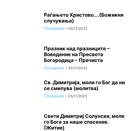
Раѓањето Христово….(Божикни
случувања)
Покајание
-
05/12/2023
Празник над празниците –
Вoвeдeниe на Прeсвeта
Бoгoрoдица – Пречиста
Покајание
-
30/11/2023
Св. Димитрија, моли го Бог да ни
се смилува (молитва)
Покајание
-
05/11/2023
Свети Димитриј Солунски, моли
го Бога за наше спасение.
(Житие)