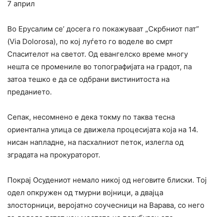
7 април
Bo Ерусалим се’ досега го покажуваат „Скрбниот пат”
(Via Dolorosa), пo кој луѓето го воделе во смрт
Спасителот на светот. Од евангелско време многу
нешта се промениле во топографијата на градот, па
затоа тешко е да се одбрани вистинитоста на
преданието.
Сепак, несомнено е дека токму по таква тесна
ориентална улица се движела процесијата која на 14.
нисан напладне, на пасхалниот петок, излегла од
зградата на прокураторот.
Покрај Осудениот немало никој од неговите блиски. Тој
одел опкружен од тмурни војници, а двајца
злосторници, веројатно соучесници на Варава, co него