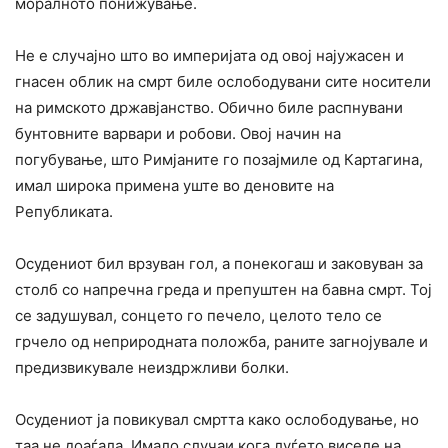
моралното понижување.
He e случајно што во империјата од овој најужасен и
гнасен облик на смрт биле ослободувани сите носители
на римското државјанство. Обично биле распнувани
бунтовните варвари и робови. Овој начин на
погубување, што Римјаните го позајмиле од Картагина,
имал широка примена уште во деновите на
Републиката.
Осудениот бил врзуван гол, a понекогаш и заковуван за
столб co напречна греда и препуштен на бавна смрт. Тој
се задушувал, сонцето го печело, целото тело се
грчело од неприродната положба, раните загнојувале и
предизвикувале неиздржливи болки.
Осудениот ја повикувал смртта како ослободување, но
таа не доаѓала. Имало случаи кога луѓето виселе на