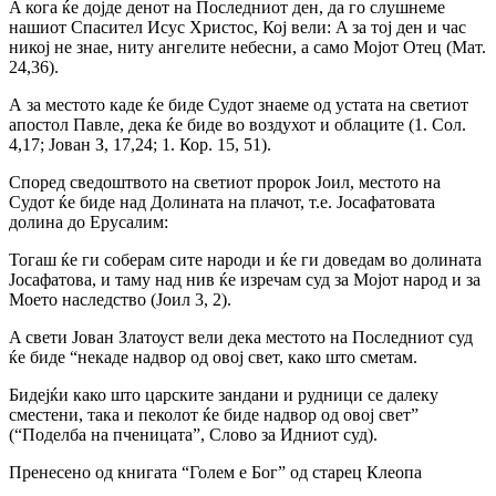
A кога ќе дојде денот на Последниот ден, да го слушнеме
нашиот Спасител Исус Христос, Кој вели: A за тој ден и час
никој не знае, ниту ангелите небесни, а само Мојот Отец (Мат.
24,36).
А за местото каде ќе биде Судот знаеме од устата на светиот
апостол Павле, дека ќе биде во воздухот и облаците (1. Сол.
4,17; Јован З, 17,24; 1. Кор. 15, 51).
Според сведоштвото на светиот пророк Јоил, местото на
Судот ќе биде над Долината на плачот, т.е. Јосафатовата
долина до Ерусалим:
Тогаш ќе ги соберам сите народи и ќе ги доведам во долината
Јосафатова, и таму над нив ќе изречам суд за Мојот народ и за
Моето наследство (Јоил 3, 2).
A свети Јован Златоуст вели дека местото на Последниот суд
ќе биде “некаде надвор од овој свет, како што сметам.
Бидејќи како што царските зандани и рудници се далеку
сместени, така и пеколот ќе биде надвор од овој свет”
(“Поделба на пченицата”, Слово за Идниот суд).
Пренесено од книгата “Голем е Бог” од старец Клеопа