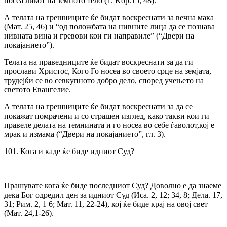
носеа ликот на земното тело (1. Kop.15, 48).
А телата на грешниците ќе бидат воскреснати за вечна мака
(Мат. 25, 46) и “од положбата на нивните лица да се познава
нивната вина и гревови кои ги направиле” (“Двери на
покајанието”).
Телата на праведниците ќе бидат воскреснати за да ги
прослави Христос, Кого Го носеа во своето срце на земјата,
трудејќи се во севкупното добро дело, според учењето на
светото Евангелие.
А телата на грешниците ќе бидат воскреснати за да се
покажат помрачени и co страшен изглед, како такви кои ги
правеле делата на темнината и го носеа во себе ѓаволот,кој е
мрак и измама (“Двери на покајанието”, гл. 3).
101. Кога и каде ќе биде идниот Суд?
Прашувате кога ќе биде последниот Суд? Доволно е да знаеме
дека Бог одредил ден за идниот Суд (Иса. 2, 12; 34, 8; Дела. 17,
31; Рим. 2, 1 6; Мат. 11, 22-24), кој ќе биде крај на овој свет
(Мат. 24,1-26).