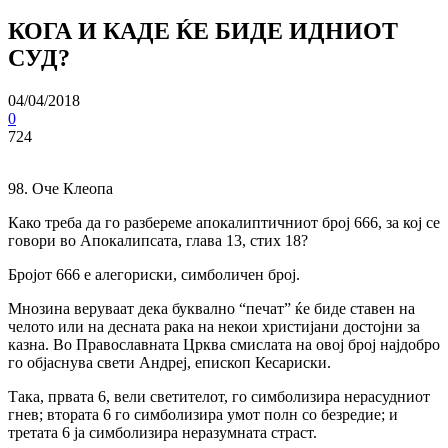
КОГА И КАДЕ ЌЕ БИДЕ ИДНИОТ
СУД?
04/04/2018
0
724
98. Оче Клеопа
Како треба да го разбереме апокалиптичниот број 666, за кој се
говори во Апокалипсата, глава 13, стих 18?
Бројот 666 е алегориски, симболичен број.
Мнозина веруваат дека буквално “печат” ќе биде ставен на
челото или на десната рака на некои христијани достојни за
казна. Во Православната Црква смислата на овој број најдобро
го објаснува свети Андреј, епископ Кесариски.
Така, првата 6, вели светителот, го симболизира нерасудниот
гнев; втората 6 го симболизира умот полн co безредие; и
третата 6 ја симболизира неразумната страст.