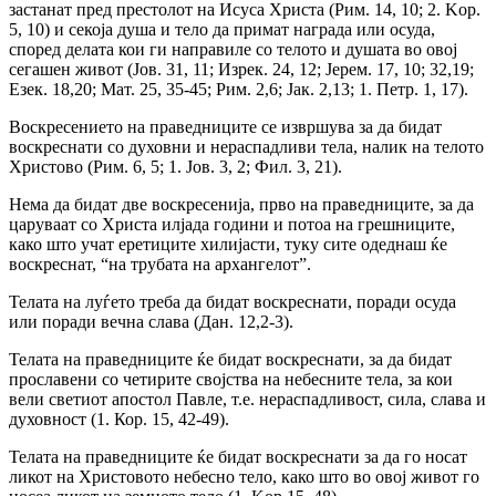
застанат пред престолот на Исуса Христа (Рим. 14, 10; 2. Kop.
5, 10) и секоја душа и тело да примат награда или осуда,
според делата кои ги направиле co телото и душата во овој
сегашен живот (Jов. 31, 11; Изрек. 24, 12; Јерем. 17, 10; 32,19;
Езек. 18,20; Мат. 25, 35-45; Рим. 2,6; Јак. 2,13; 1. Петр. 1, 17).
Воскресението на праведниците се извршува за да бидат
воскреснати co духовни и нераспадливи тела, налик на телото
Христово (Рим. 6, 5; 1. Jов. 3, 2; Фил. 3, 21).
Нема да бидат две воскресенија, прво на праведниците, за да
царуваат co Христа илјада години и потоа на грешниците,
како што учат еретиците хилијасти, туку сите одеднаш ќе
воскреснат, “на трубата на архангелот”.
Телата на луѓето треба да бидат воскреснати, поради осуда
или поради вечна слава (Дан. 12,2-3).
Телата на праведниците ќе бидат воскреснати, за да бидат
прославени co четирите својства на небесните тела, за кои
вели светиот апостол Павле, т.е. нераспадливост, сила, слава и
духовност (1. Кор. 15, 42-49).
Телата на праведниците ќе бидат воскреснати за да го носат
ликот на Христовото небесно тело, како што во овој живот го