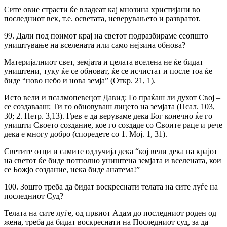
Сите овие страсти ќе владеат кај мнозина христијани во
последниот век, т.е. осветата, неверувањето и развратот.
99. Дали под поимот крај на светот подразбираме сеопшто
уништување на вселената или само нејзина обнова?
Материјалниот свет, земјата и целата вселена не ќе бидат
уништени, туку ќе се обноват, ќе се исчистат и после тоа ќе
биде “ново небо и нова земја” (Откр. 21, 1).
Исто вели и псалмопевецот Давид: Го праќаш ли духот Свој –
се создавааш; Ти го обновуваш лицето на земјата (Псал. 103,
30; 2. Петр. 3,13). Грев е да веруваме дека Бог конечно ќе го
уништи Своето создание, кое го создаде co Своите раце и рече
дека е многу добро (споредете co 1. Moj. 1, 31).
Светите отци и самите одлучија дека “кој вели дека на крајот
на светот ќе биде потполно уништена земјата и вселената, кои
се Божјо создание, нека биде анатема!”
100. Зошто треба да бидат воскреснати телата на сите луѓе на
последниот Суд?
Телата на сите луѓе, од првиот Адам до последниот роден од
жена, треба да бидат воскреснати на Последниот суд, за да