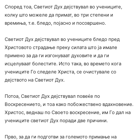
Според тоа, Светиот Дух дејствувал во учениците,
колку што можеле да примат, во три степени и
времиња, т.е. бледо, појасно и посовршено.
Светиот Дух дејствувал во учениците бледо пред
Христовото страдање преку силата што ja имале
примено за да ги изгонуваат духовите и да ги
исцелуваат болестите. Исто така, во времето кога
учениците Го следеле Христа, се очистувале co
дејството на Светиот Дух.
Потоа, Светиот Дух дејствувал повеќе по
Воскресението, и тоа како побожествено вдахновение.
Христос, веднаш по Своето воскресение, им Го дал на
учениците светиот Дух поради две причини.
Прво, за да ги подготви за големото примање на