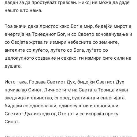
даден за да простуваат гревови. Никој не може да даде
нешто што нема.
Тоа значи дека Христос како Бог е мир, бидејќи мирот е
енергија на Триедниот Бог, и co Своето вочовечување и
co Својата жртва ги измири небесните co земните,
ангелите co луѓето, луѓето co Бога, луѓето co
целокупното создание и секако, ги измири сите сили на
душата.
Исто така, Го дава Светиот Дух, бидејќи Светиот Дух
почива во Синот. Личностите на Светата Троица имаат
заедница и единство, според суштината и енергијата,
бидејќи се еднославни, единосуштни и едносилни.
Светиот Дух исходи од Отецот и се испраќа преку
Синот.