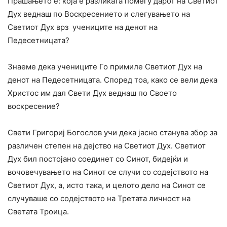
Прашањето е: која е разликата помеѓу дарот на Светиот
Дух веднаш по Воскресението и слегувањето на
Светиот Дух врз учениците на денот на
Педесетницата?
Знаеме дека учениците Го примиле Светиот Дух на
денот на Педесетницата. Според тоа, како се вели дека
Христос им дал Свети Дух веднаш по Своето
воскресение?
Свети Григориј Богослов учи дека јасно станува збор за
различен степен на дејство на Светиот Дух. Светиот
Дух бил постојано соединет co Синот, бидејќи и
вочовечувањето на Синот се случи co содејството на
Светиот Дух, а, исто така, и целото дело на Синот се
случуваше co содејството на Третата личност на
Светата Троица.