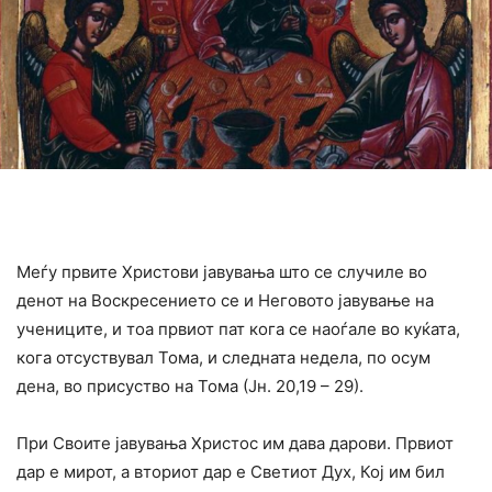
Меѓу првите Христови јавувања што се случиле во
денот на Воскресението се и Неговото јавување на
учениците, и тоа првиот пат кога се наоѓале во куќата,
кога отсуствувал Тома, и следната недела, пo осум
дена, во присуство на Тома (Јн. 20,19 – 29).
При Своите јавувања Христос им дава дарови. Првиот
дар е мирот, а вториот дар е Светиот Дух, Кој им бил