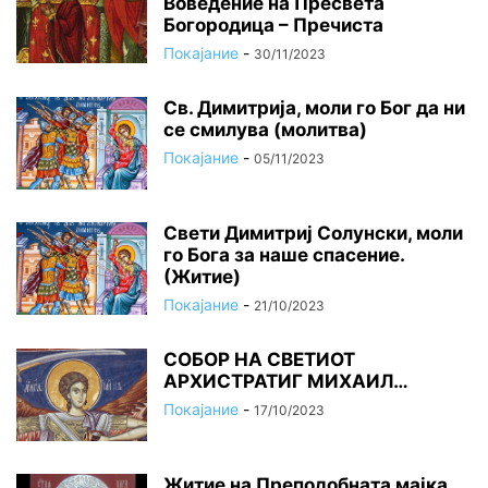
Вoвeдeниe на Прeсвeта
Бoгoрoдица – Пречиста
Покајание
-
30/11/2023
Св. Димитрија, моли го Бог да ни
се смилува (молитва)
Покајание
-
05/11/2023
Свети Димитриј Солунски, моли
го Бога за наше спасение.
(Житие)
Покајание
-
21/10/2023
СОБОР НА СВЕТИОТ
АРХИСТРАТИГ МИХАИЛ…
Покајание
-
17/10/2023
Житие на Преподобната мајка