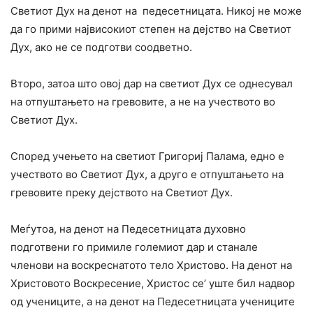
Светиот Дух на денот на педесетницата. Никој не може
да го прими највисокиот степен на дејство на Светиот
Дух, ако не се подготви соодветно.
Второ, затоа што овој дар на светиот Дух се однесувал
на отпуштањето на гревовите, а не на учеството во
Светиот Дух.
Според учењето на светиот Григориј Палама, едно е
учеството во Светиот Дух, a друго е отпуштањето на
гревовите преку дејството на Светиот Дух.
Меѓутоа, на денот на Педесетницата духовно
подготвени го примиле големиот дар и станале
членови на воскреснатото тело Христово. На денот на
Христовото Воскресение, Христос се’ уште бил надвор
од учениците, a на денот на Педесетницата учениците