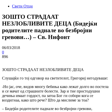
Свети Отци
ЗОШТО СТРАДААТ
НЕ3ЛОБЛИВИТЕ ДЕЦА (Бидејќи
родителите паднале во безбројни
гревови…) – Св. Нифонт
06/03/2018
0
896
ЗОШТО СТРАДААТ НЕ3ЛОБЛИВИТЕ ДЕЦА
Слушајќи го тој одговор на светителот, Григориј негодуваше:
-Ho jac, оче, видов многу бебиња како лежат долго во постела
и се мачат од страшните болести. Зар и тие простодушни
дечиња имаат гордост, па затоа Бог ги собори кога се
воздигнаа, како што рече? Што да мислиме за тоа?
– Бидејќи родителите паднале во безбројни гревови,