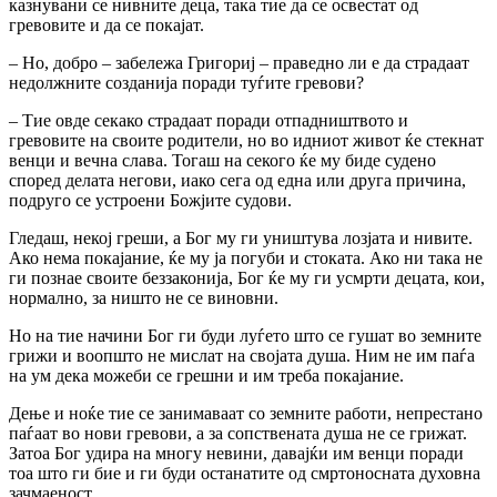
казнувани се нивните деца, така тие да се освестат од
гревовите и да се покајат.
– Ho, добро – забележа Григориј – праведно ли е да страдаат
недолжните созданија поради туѓите гревови?
– Тие овде секако страдаат поради отпадништвото и
гревовите на своите родители, но во идниот живот ќе стекнат
венци и вечна слава. Тогаш на секого ќе му биде судено
според делата негови, иако сега од една или друга причина,
подруго се устроени Божјите судови.
Гледаш, некој греши, а Бог му ги уништува лозјата и нивите.
Ако нема покајание, ќе му ја погуби и стоката. Ако ни така не
ги познае своите беззаконија, Бог ќе му ги усмрти децата, кои,
нормално, за ништо не се виновни.
Но на тие начини Бог ги буди луѓето што се гушат во земните
грижи и воопшто не мислат на својата душа. Ним не им паѓа
на ум дека можеби се грешни и им треба покајание.
Дење и ноќе тие се занимаваат co земните работи, непрестано
паѓаат во нови гревови, а за сопствената душа не се грижат.
Затоа Бог удира на многу невини, давајќи им венци поради
тоа што ги бие и ги буди останатите од смртоносната духовна
зачмаеност.