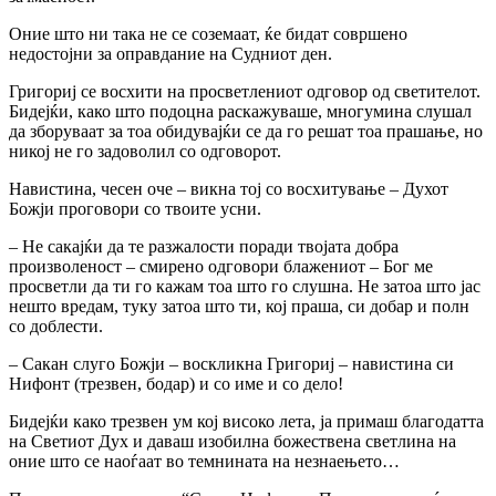
Оние што ни така не се соземаат, ќе бидат совршено
недостојни за оправдание на Судниот ден.
Григориј се восхити на просветлениот одговор од светителот.
Бидејќи, како што подоцна раскажуваше, многумина слушал
да зборуваат за тоа обидувајќи се да го решат тоа прашање, но
никој не го задоволил co одговорот.
Навистина, чесен оче – викна тој co восхитување – Духот
Божји проговори co твоите усни.
– He сакајќи да те разжалости поради твојата добра
произволеност – смирено одговори блажениот – Бог ме
просветли да ти го кажам тоа што го слушна. He затоа што jac
нешто вредам, туку затоа што ти, кој праша, си добар и полн
co доблести.
– Сакан слуго Божји – воскликна Григориј – навистина си
Нифонт (трезвен, бодар) и co име и co дело!
Бидејќи како трезвен ум кој високо лета, ја примаш благодатта
на Светиот Дух и даваш изобилна божествена светлина на
оние што се наоѓаат во темнината на незнаењето…