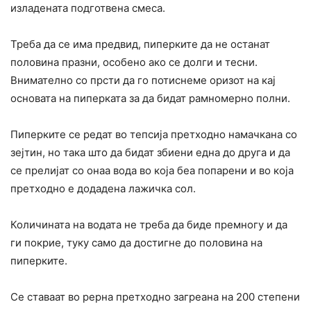
изладената подготвена смеса.
Треба да се има предвид, пиперките да не останат
половина празни, особено ако се долги и тесни.
Внимателно со прсти да го потиснеме оризот на кај
основата на пиперката за да бидат рамномерно полни.
Пиперките се редат во тепсија претходно намачкана со
зејтин, но така што да бидат збиени една до друга и да
се прелијат со онаа вода во која беа попарени и во која
претходно е додадена лажичка сол.
Количината на водата не треба да биде премногу и да
ги покрие, туку само да достигне до половина на
пиперките.
Се ставаат во рерна претходно загреана на 200 степени