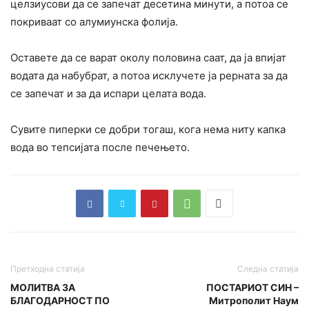
целзиусови да се запечат десетина минути, а потоа се
покриваат со алумиунска фолија.
Оставете да се варат околу половина саат, да ја впијат
водата да набубрат, а потоа исклучете ја рерната за да
се запечат и за да испари целата вода.
Сувите пиперки се добри тогаш, кога нема ниту капка
вода во тепсијата после печењето.
Претходна статија
Следна статија
МОЛИТВА ЗА
ПOСТАРИОТ СИН –
БЛАГОДАРНОСТ ПО
Митрополит Наум