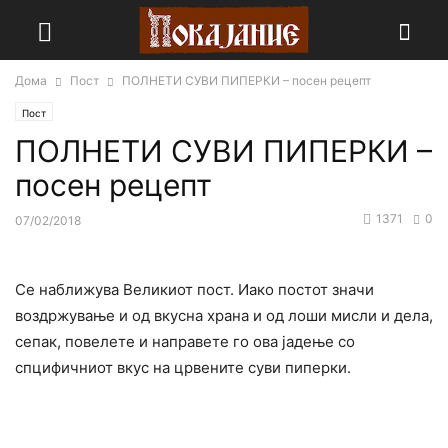
Дома
Пост
ПОЛНЕТИ СУВИ ПИПЕРКИ – посен рецепт
Пост
ПОЛНЕТИ СУВИ ПИПЕРКИ –
посен рецепт
1371
0
07/02/2018
Се наближува Великиот пост. Иако постот значи
воздржување и од вкусна храна и од лоши мисли и дела,
сепак, повелете и направете го ова јадење со
спцифичниот вкус на црвените суви пиперки.