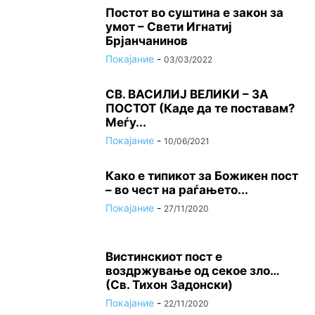
Постот во суштина е закон за
умот – Свети Игнатиј
Брјанчанинов
Покајание
-
03/03/2022
СВ. ВАСИЛИЈ ВЕЛИКИ – ЗА
ПОСТОТ (Каде да те поставам?
Меѓу...
Покајание
-
10/06/2021
Како е типикот за Божикен пост
– во чест на раѓањето...
Покајание
-
27/11/2020
Вистинскиот пост е
воздржување од секое зло…
(Св. Тихон Задонски)
Покајание
-
22/11/2020