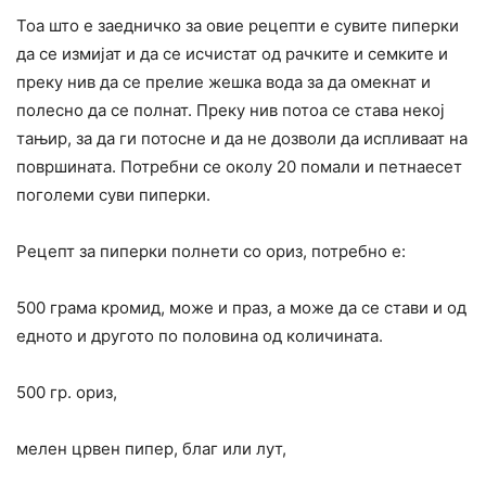
Тоа што е заедничко за овие рецепти е сувите пиперки
да се измијат и да се исчистат од рачките и семките и
преку нив да се прелие жешка вода за да омекнат и
полесно да се полнат. Преку нив потоа се става некој
тањир, за да ги потосне и да не дозволи да испливаат на
површината. Потребни се околу 20 помали и петнаесет
поголеми суви пиперки.
Рецепт за пиперки полнети со ориз, потребно е:
500 грама кромид, може и праз, а може да се стави и од
едното и другото по половина од количината.
500 гр. ориз,
мелен црвен пипер, благ или лут,