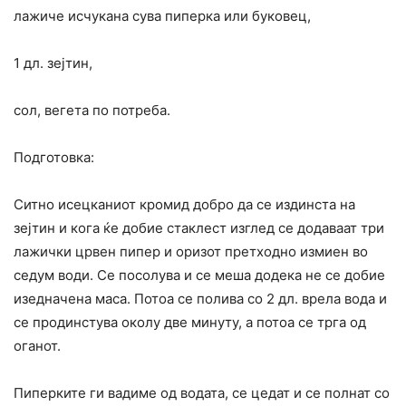
лажиче исчукана сува пиперка или буковец,
1 дл. зејтин,
сол, вегета по потреба.
Подготовка:
Ситно исецканиот кромид добро да се издинста на
зејтин и кога ќе добие стаклест изглед се додаваат три
лажички црвен пипер и оризот претходно измиен во
седум води. Се посолува и се меша додека не се добие
изедначена маса. Потоа се полива со 2 дл. врела вода и
се продинстува околу две минуту, а потоа се трга од
оганот.
Пиперките ги вадиме од водата, се цедат и се полнат со