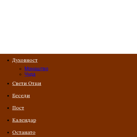
Духовност
Монаштво
Чуда
Свети Отци
Беседи
Пост
Kалендар
Останато