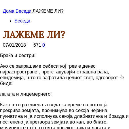
Дома
Беседи
ЛАЖЕМЕ ЛИ?
Беседи
ЛАЖЕМЕ ЛИ?
07/01/2018
671
0
Браќа и сестри!
Ако се запрашаме себеси кој грев е денес
најраспространет, претставувајќи страшна рана,
епидемија, што го зафатила целиот свет, одговорот ќе
биде:
лагата и лицемерието!
Како што разлиената вода за време на потоп ја
прекрива земјата, проникнува во секоја нејзина
пукнатина и ја исполнува секоја длабнатинка и бразда и
постепено ја претвора земјата во кал, во блато,
мочуриште што го голта човекот, така и лагата и