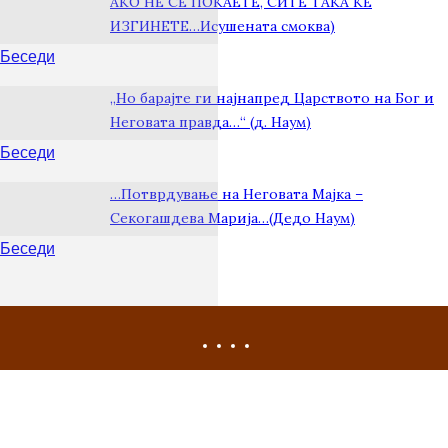
АКО НЕ СЕ ПОКАЕТЕ, СИТЕ ТАКА ЌЕ
ИЗГИНЕТЕ…Исушената смоква)
Беседи
„Но барајте ги најнапред Царството на Бог и
Неговата правда…“ (д. Наум)
Беседи
…Потврдување на Неговата Мајка –
Секогашдева Марија…(Дедо Наум)
Беседи
Беседи