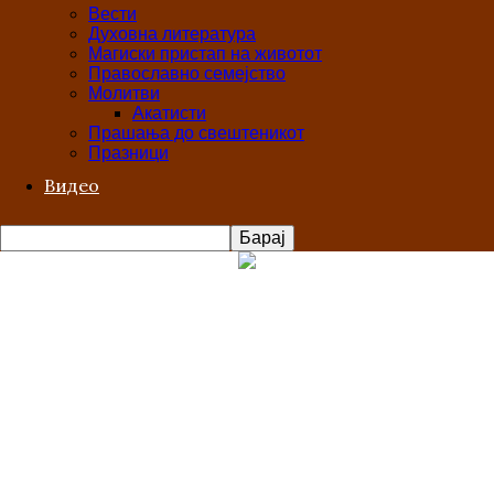
Вести
Духовна литература
Магиски пристап на животот
Православно семејство
Молитви
Акатисти
Прашања до свештеникот
Празници
Видео