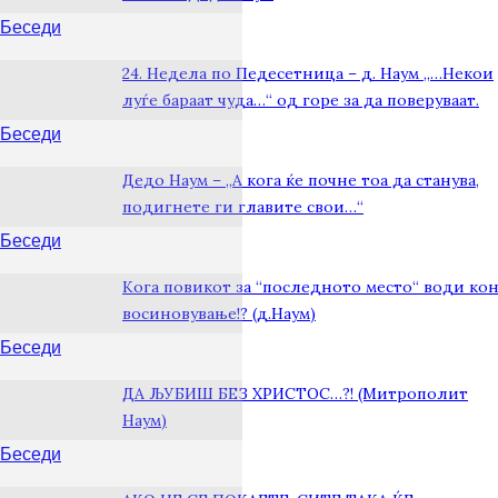
Беседи
24. Недела по Педесетница – д. Наум „…Некои
луѓе бараат чуда…“ од горе за да поверуваат.
Беседи
Дедо Наум – „А кога ќе почне тоа да станува,
подигнете ги главите свои…“
Беседи
Кога повикот за “последното место“ води ко
восиновување!? (д.Наум)
Беседи
ДА ЉУБИШ БЕЗ ХРИСТОС…?! (Митрополит
Наум)
Беседи