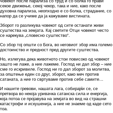
човекот после парализа со труд и со болка го прави
секое движење, секој чекор, така и ние, како после
духовна парализа, неопходно е со болка, страдание, со
напор да се учиме да ја кажуваме вистината.
Зборот го разликува човекот од сите останати живи
суштества на земјата. Кај светите Отци човекот често
се нарекува „словесно суштество“.
Со збор тој општи со Бога, во неговиот збор има големо
достоинство и предност пред другите суштества.
Но, излегува дека животното стои повисоко од човекот
зашто не лаже, а ние лажеме. Господ ни дал збор – ние
сме го искривиле. Господ ни го дал зборот за молитва,
за општење еден со друг, зборот, како меч против
сатаната, а ние го свртуваме против себе самите…
И нашите гревови, нашата лага, собирајќи се, се
претвора во некоја уривачка сатанска сила и енергија,
која потоа се пројавува на земјата во вид на страшни
катастрофи и искушенија, а ние не знаеме од каде сето
тоа.