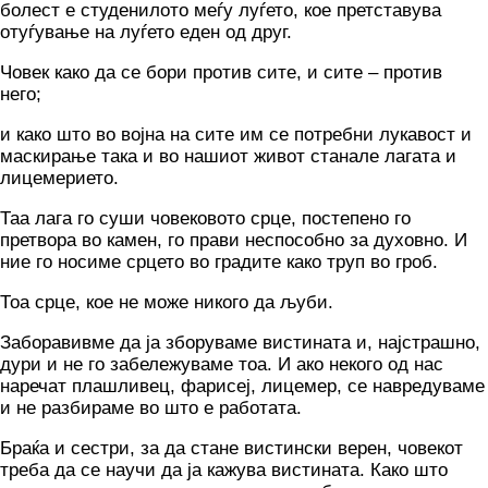
болест е студенилото меѓу луѓето, кое претставува
отуѓување на луѓето еден од друг.
Човек како да се бори против сите, и сите – против
него;
и како што во војна на сите им се потребни лукавост и
маскирање така и во нашиот живот станале лагата и
лицемерието.
Таа лага го суши човековото срце, постепено го
претвора во камен, го прави неспособно за духовно. И
ние го носиме срцето во градите како труп во гроб.
Тоа срце, кое не може никого да љуби.
Заборавивме да ја зборуваме вистината и, најстрашно,
дури и не го забележуваме тоа. И ако некого од нас
наречат плашливец, фарисеј, лицемер, се навредуваме
и не разбираме во што е работата.
Браќа и сестри, за да стане вистински верен, човекот
треба да се научи да ја кажува вистината. Како што