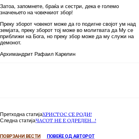
Затоа, запомнете, браќа и сестри, дека е големо
значењето на човечкиот збор!
Преку зборот човекот може да го подигне својот ум над
земјата, преку зборот тој може во молитвата да Му се
приближи на Бога, но преку збор може да му служи на
демонот.
Архимандрит Рафаил Карелин
ХРИСТОС СЕ РОДИ!
Претходна статија
ЧАСОТ НЕ Е ОДРЕДЕН…!
Следна статија
ПОВРЗАНИ ВЕСТИ
ПОВЕЌЕ ОД АВТОРОТ