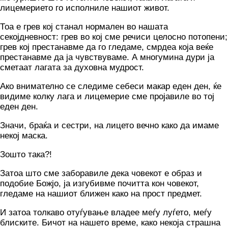
лицемерието го исполниле нашиот живот.
Тоа е грев кој станал нормален во нашата
секојдневност: грев во кој сме речиси целосно потопени;
грев кој престанавме да го гледаме, смрдеа која веќе
престанавме да ја чувствуваме. А многумина дури ја
сметаат лагата за духовна мудрост.
Ако внимателно се следиме себеси макар еден ден, ќе
видиме колку лага и лицемерие сме пројавиле во тој
еден ден.
Значи, браќа и сестри, на лицето вечно како да имаме
некој маска.
Зошто така?!
Затоа што сме заборавиле дека човекот е образ и
подобие Божјо, ја изгубивме почитта кон човекот,
гледаме на нашиот ближен како на прост предмет.
И затоа толкаво отуѓување владее меѓу луѓето, меѓу
блиските. Бичот на нашето време, како некоја страшна