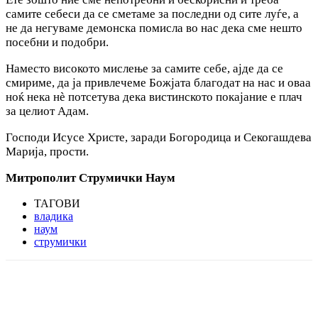
самите себеси да се сметаме за последни од сите луѓе, а
не да негуваме демонска помисла во нас дека сме нешто
посебни и подобри.
Наместо високото мислење за самите себе, ајде да се
смириме, да ја привлечеме Божјата благодат на нас и оваа
ноќ нека нѐ потсетува дека вистинското покајание е плач
за целиот Адам.
Господи Исусе Христе, заради Богородица и Секогашдева
Марија, прости.
Митрополит Струмички Наум
ТАГОВИ
владика
наум
струмички