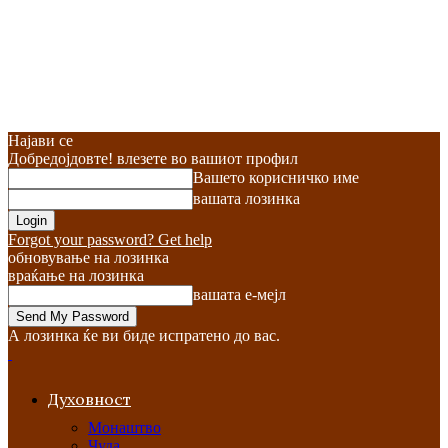
Најави се
Добредојдовте! влезете во вашиот профил
Вашето корисничко име
вашата лозинка
Forgot your password? Get help
обновување на лозинка
враќање на лозинка
вашата е-мејл
А лозинка ќе ви биде испратено до вас.
Духовност
Монаштво
Чуда