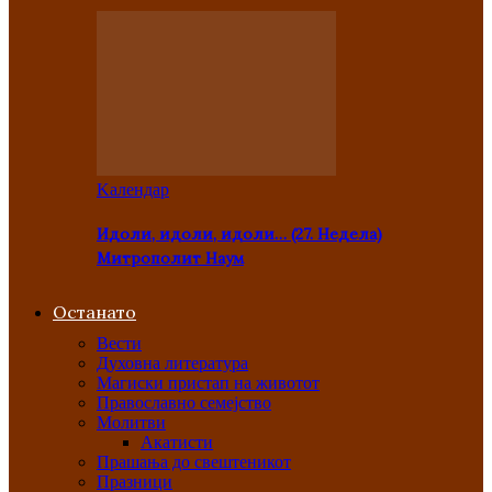
Kалендар
Идоли, идоли, идоли… (27. Недела)
Митрополит Наум
Останато
Вести
Духовна литература
Магиски пристап на животот
Православно семејство
Молитви
Акатисти
Прашања до свештеникот
Празници