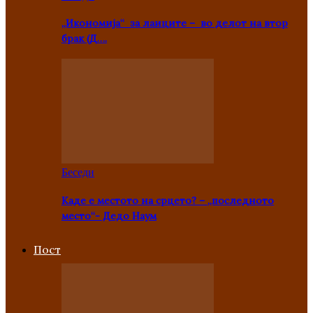
„Икономија“ за лаиците – во делот на втор
брак (Д….
Беседи
Каде е местото на срцето? – „последното
место“- Дедо Наум
Пост