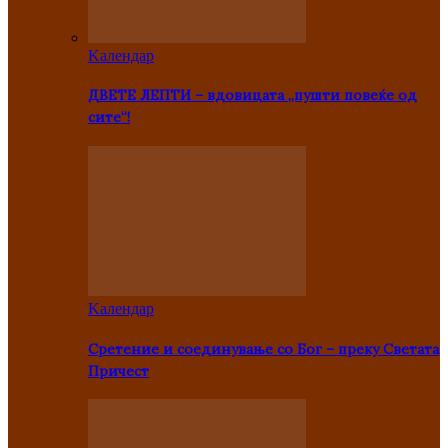
Kалендар
ДВЕТЕ ЛЕПТИ – вдовицата „пушти повеќе од
сите“!
Kалендар
Сретение и соединување со Бог – преку Светата
Причест