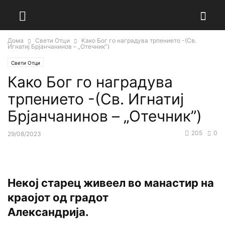
Дома
Свети Отци
Како Бог го наградува трпението -(Св.
Игнатиј Брјанчанинов – „Отечник”)
Свети Отци
Како Бог го наградува
трпението -(Св. Игнатиј
Брјанчанинов – „Отечник”)
205
0
29/08/2023
Некој старец живеел во манастир на
краојот од градот
Александрија.