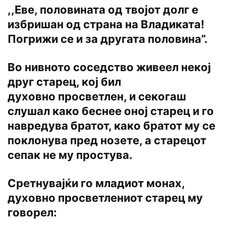
,,Еве, половината од твојот долг е
избришан од страна на Владиката!
Погрижи се и за другата половина”.
Во нивното соседство живеел некој
друг старец, кој бил
духовно просветлен, и секогаш
слушал како беснее оној старец и го
навредува братот, како братот му се
поклонува пред нозете, а старецот
сепак не му простува.
Сретнувајќи го младиот монах,
духовно просветлениот старец му
говорел: