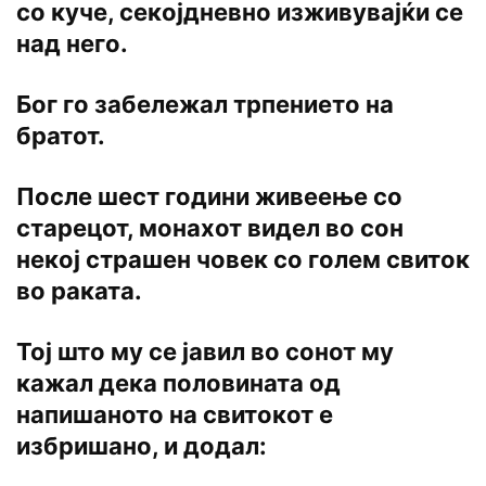
со куче, секојдневно изживувајќи се
над него.
Бог го забележал трпението на
братот.
После шест години живеење со
старецот, монахот видел во сон
некој страшен човек со голем свиток
во раката.
Тој што му се јавил во сонот му
кажал дека половината од
напишаното на свитокот е
избришано, и додал: