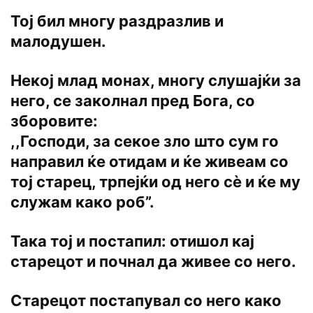
Тој бил многу раздразлив и
малодушен.
Некој млад монах, многу слушајќи за
него, се заколнал пред Бога, со
зборовите:
,,Господи, за секое зло што сум го
направил ќе отидам и ќе живеам со
тој старец, трпејќи од него сѐ и ќе му
служам како роб”.
Така тој и постапил: отишол кај
старецот и почнал да живее со него.
Старецот постапувал со него како