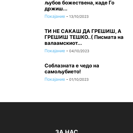
љубов божествена, каде Го
држиш...
Покајание
-
13/10/2023
ТИ НЕ САКАШ ДА ГРЕШИШ, А
ГРЕШИШ ТЕШКО..( Писмата на
валаамскиот...
Покајание
-
04/10/2023
Соблазната е чедо на
самољубието!
Покајание
-
01/10/2023
ЗА НАС