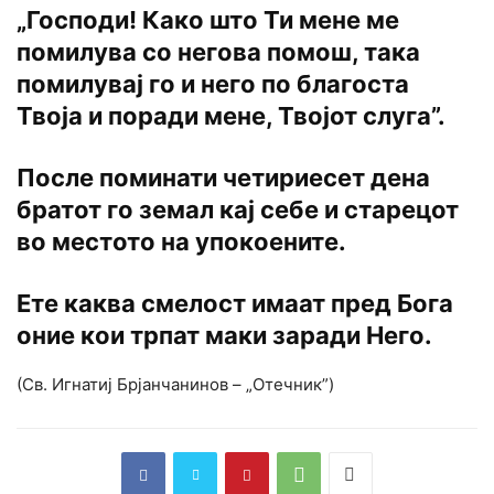
„
Господи! Како што Ти мене ме
помилува со негова помош, така
помилувај го и него по благоста
Твоја и поради мене, Твојот слуга”.
После поминати четириесет дена
братот го земал кај себе и старецот
во местото на упокоените.
Ете каква смелост имаат пред Бога
оние кои трпат маки заради Него.
(Св. Игнатиј Брјанчанинов – „Отечник”)