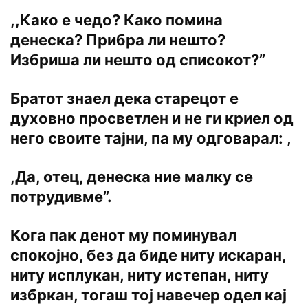
,
,Како е чедо? Како помина
денеска? Прибра ли нешто?
Избриша ли нешто од списокот?”
Братот знаел дека старецот е
духовно просветлен и не ги криел од
него своите тајни, па му одговарал: ,
,Да, отец, денеска ние малку се
потрудивме”.
Кога пак денот му поминувал
спокојно, без да биде ниту искаран,
ниту исплукан, ниту истепан, ниту
избркан, тогаш тој навечер одел кај