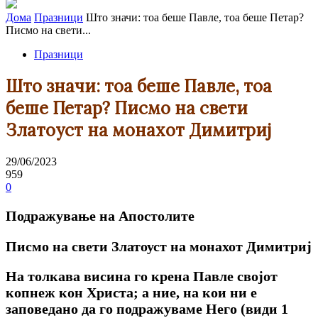
Дома
Празници
Штo значи: тоа беше Павле, тоа беше Петар?
Писмо на свети...
Празници
Штo значи: тоа беше Павле, тоа
беше Петар? Писмо на свети
Златоуст на монахот Димитриј
29/06/2023
959
0
Подражување на Апостолите
Писмо на свети Златоуст на монахот Димитриј
На толкава висина го крена Павле својот
копнеж кон Христа; а ние, на кои ни е
заповедано да го подражуваме Него (види 1