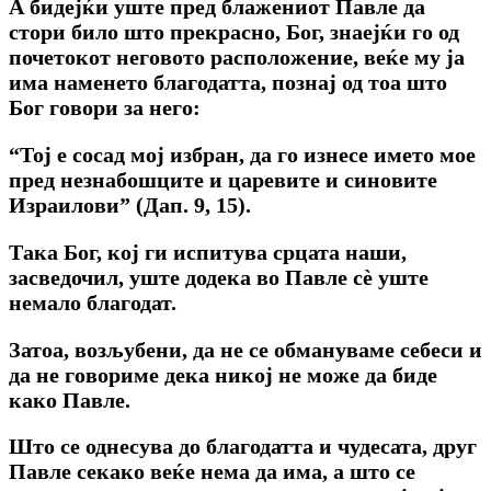
А бидејќи уште пред блажениот Павле да
стори било што прекрасно, Бог, знаејќи го од
почетокот неговото расположение, веќе му ја
има наменето благодатта, познај од тоа што
Бог говори за него:
“Тој е сосад мој избран, да го изнесе името мое
пред незнабошците и царевите и синовите
Израилови” (Дап. 9, 15).
Така Бог, кој ги испитува срцата наши,
засведочил, уште додека во Павле сè уште
немало благодат.
Затоа, возљубени, да не се обмануваме себеси и
да не говориме дека никој не може да биде
како Павле.
Што се однесува до благодатта и чудесата, друг
Павле секако веќе нема да има, а што се