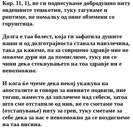
Кор. 11, 1), не ги поднесуваме добродушно ниту
овдешните тешкотии, туку тагуваме и
роптиме, не помалку од оние обземени со
горуштица.
Долга е таа болест, која ги зафатила душите
наши и од долготрајноста станала наизлечива,
така да кажеме, па за совршено здравје ние не
можеме дури ни да помислиме, туку ни се
чини дека стекнувањето на тоа здравје ни е
невозможно.
И кога ќе чуеме дека некој укажува на
апостолите и говори за нивните подвизи, ние
тогаш, наместо да заплачеме над себеси, затоа
што сме отстапиле од нив, не го сметаме тоа
(отстапување) ниту за грев, туку сметаме за
себе дека за нас е невозможно да се воздигнеме
на таа висина.