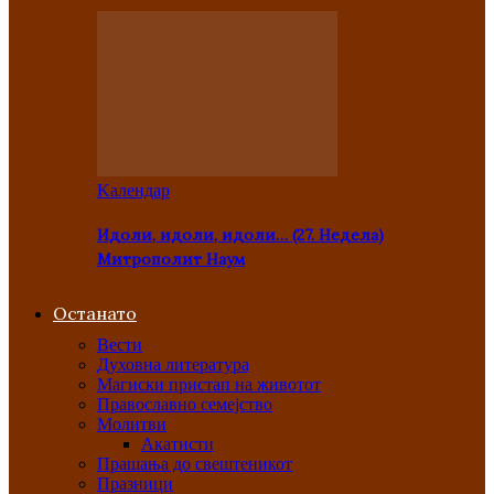
Kалендар
Идоли, идоли, идоли… (27. Недела)
Митрополит Наум
Останато
Вести
Духовна литература
Магиски пристап на животот
Православно семејство
Молитви
Акатисти
Прашања до свештеникот
Празници