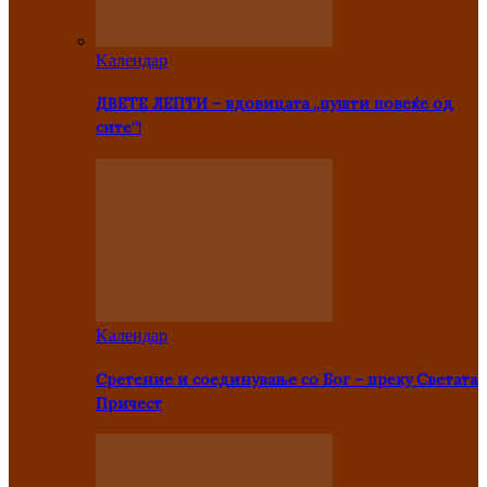
Kалендар
ДВЕТЕ ЛЕПТИ – вдовицата „пушти повеќе од
сите“!
Kалендар
Сретение и соединување со Бог – преку Светата
Причест