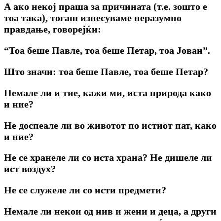
А ако некој праша за причината (т.е. зошто е
тоа така), тогаш изнесуваме неразумно
правдање, говорејќи:
“Тоа беше Павле, тоа беше Петар, тоа Јован”.
Штo значи: тоа беше Павле, тоа беше Петар?
Немале ли и тие, кажи ми, иста природа како
и ние?
Не доспеале ли во животот по истиот пат, како
и ние?
Не се хранеле ли со иста храна? Не дишеле ли
ист воздух?
Не се служеле ли со исти предмети?
Немале ли некои од нив и жени и деца, а други