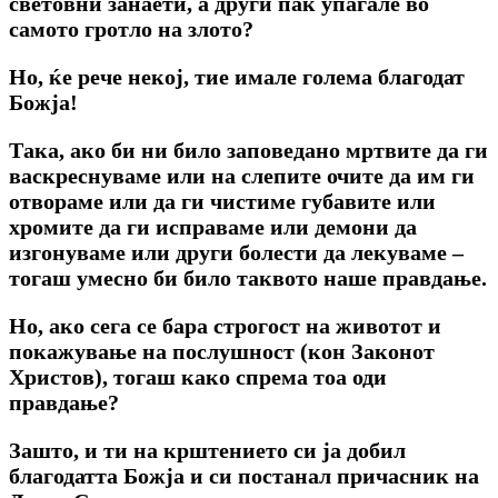
световни занаети, а други пак упаѓале во
самото гротло на злото?
Но, ќе рече некој, тие имале голема благодат
Божја!
Така, ако би ни било заповедано мртвите да ги
васкреснуваме или на слепите очите да им ги
отвораме или да ги чистиме губавите или
хромите да ги исправаме или демони да
изгонуваме или други болести да лекуваме –
тогаш умесно би било таквото наше правдање.
Но, ако сега се бара строгост на животот и
покажување на послушност (кон Законот
Христов), тогаш како спрема тоа оди
правдање?
Зашто, и ти на крштението си ја добил
благодатта Божја и си постанал причасник на