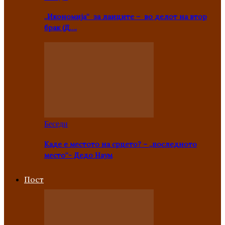
„Икономија“ за лаиците – во делот на втор
брак (Д….
Беседи
Каде е местото на срцето? – „последното
место“- Дедо Наум
Пост