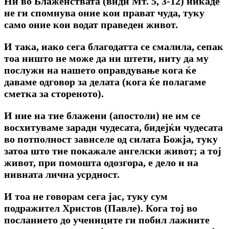
Ни во Блаженствата (види Мт. 5, 3-12) никаде
не ги спомнува оние кои прават чуда, туку
само оние кои водат праведен живот.
И така, иако сега благодатта се смалила, сепак
тоа ништо не може да ни штети, ниту да му
послужи на нашето оправдување кога ќе
даваме одговор за делата (кога ќе полагаме
сметка за стореното).
И ние на тие блажени (апостоли) не им се
восхитуваме заради чудесата, бидејќи чудесата
во потполност зависеле од силата Божја, туку
затоа што тие покажале ангелски живот; а тој
живот, при помошта одозгора, е дело и на
нивната лична усрдност.
И тоа не говорам сега јас, туку сум
подражител Христов (Павле). Кога тој во
посланието до учениците ги побил лажните