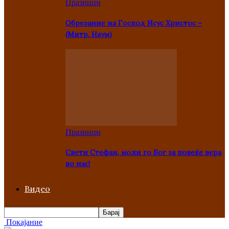
Празници
Oбрезание на Господ Исус Христос –
(Митр. Наум)
Празници
Свети Стефан, моли го Бог за повеќе вера
во нас!
Видео
Покајание