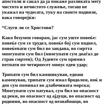
апостоли и сакал да ја покаже разликата меѓу
чистото и нечистото служење, тогаш не
укажал на чудесата, туку на своите подвизи,
вака говорејќи:
“Слуги ли се Христови?
Како безумен говорам, јас сум уште повеќе:
повеќе сум се трудел, повеќе бој сум поднел,
повеќепати сум бил во зандана, во смртта
многупати сум бил (многупати сум доаѓал до
страв смртен); Од Јудеите сум примил
петпати по четириесет минус еден удар;
Трипати сум бил камшикуван, еднаш
каменуван, трипати сум имал бродолом, ноќ и
ден сум поминал во длабочината морска;
Многупати сум патувал, сум бил во опасност
од реки, во опасност од ајдуци, во опасност од
роднини, во опасност од незнабошци, во