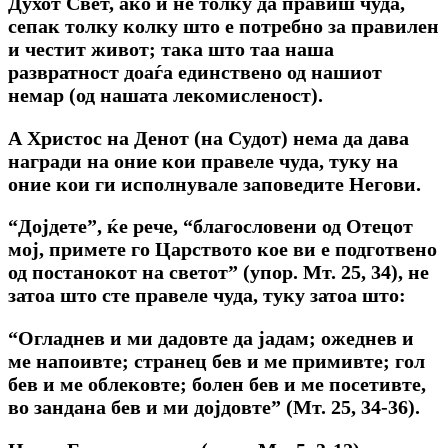
Духот Свет, ако и не толку да правиш чуда,
сепак толку колку што е потребно за правилен
и честит живот; така што таа наша
развратност доаѓа единствено од нашиот
немар (од нашата лекомисленост).
А Христос на Денот (на Судот) нема да дава
награди на оние кои правеле чуда, туку на
оние кои ги исполнувале заповедите Негови.
“Дојдете”, ќе рече, “благословени од Отецот
мој, примете го Царството кое ви е подготвено
од постанокот на светот” (упор. Мт. 25, 34), не
затоа што сте правеле чуда, туку затоа што:
“Огладнев и ми дадовте да јадам; ожеднев и
ме напоивте; странец бев и ме примивте; гол
бев и ме облековте; болен бев и ме посетивте,
во зандана бев и ми дојдовте” (Мт. 25, 34-36).