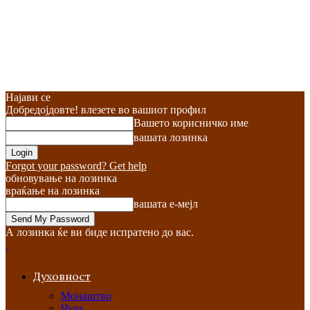
Најави се
Добредојдовте! влезете во вашиот профил
Вашето корисничко име
вашата лозинка
Forgot your password? Get help
обновување на лозинка
враќање на лозинка
вашата е-мејл
А лозинка ќе ви биде испратено до вас.
Духовност
Монаштво
Чуда