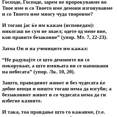
Господе, Господе, зарем не пророкувавме во
Твое име и со Твоето име демони изгонувавме
и со Твоето име многу чуда творевме?
И тогаш јас ќе им кажам (исповедам):
никогаш не сум ве знаел; одете од мене вие,
кои правите безаконие” (упор. Мт. 7, 22-23).
Затоа Он и на учениците им кажал:
“Не радувајте се што демоните ви се
покоруваат, а што имињата ви се напишани
на небесата” (упор. Лк. 10, 20).
Зашто, праведниот живот и без чудесата ќе
добие венци и ништо тогаш нема да изгуби; а
беззакониот живот и со чудесата нема да ги
избегне казните.
И така, тоа правдање што го кажавме, (т.е.