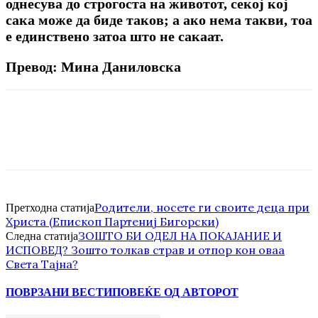
однесува до строгоста на животот, секој кој
сака може да биде таков; а ако нема такви, тоа
е единствено затоа што не сакаат.
Превод: Мина Даниловска
Родители, носете ги своите деца при
Претходна статија
Христа (Епископ Партениј Бигорски)
ЗОШТО БИ ОДЕЛ НА ПОКАЈАНИЕ И
Следна статија
ИСПОВЕД? Зошто толкав страв и отпор кон оваа
Света Тајна?
ПОВРЗАНИ ВЕСТИ
ПОВЕЌЕ ОД АВТОРОТ