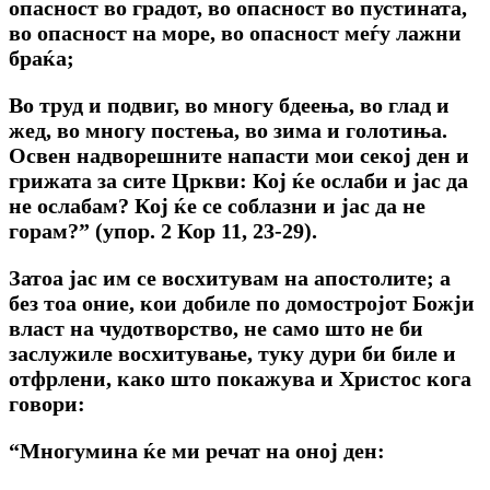
опасност во градот, во опасност во пустината,
во опасност на море, во опасност меѓу лажни
браќа;
Во труд и подвиг, во многу бдеења, во глад и
жед, во многу постења, во зима и голотиња.
Освен надворешните напасти мои секој ден и
грижата за сите Цркви: Кој ќе ослаби и јас да
не ослабам? Кој ќе се соблазни и јас да не
горам?” (упор. 2 Кор 11, 23-29).
Затоа јас им се восхитувам на апостолите; а
без тоа оние, кои добиле по домостројот Божји
власт на чудотворство, не само што не би
заслужиле восхитување, туку дури би биле и
отфрлени, како што покажува и Христос кога
говори:
“Многумина ќе ми речат на оној ден: