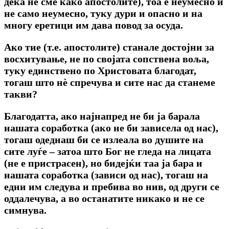
дека не сме како апостолите), тоа е неумесно и
не само неумесно, туку дури и опасно и на
многу еретици им дава повод за осуда.
Ако тие (т.е. апостолите) станале достојни за
восхитување, не по својата сопствена воља,
туку единствено по Христовата благодат,
тогаш што нè спречува и сите нас да станеме
такви?
Благодатта, ако најнапред не би ја барала
нашата соработка (ако не би зависела од нас),
тогаш одеднаш би се излеала во душите на
сите луѓе – затоа што Бог не гледа на лицата
(не е пристрасен), но бидејќи таа ја бара и
нашата соработка (зависи од нас), тогаш на
едни им следува и пребива во нив, од други се
оддалечува, а во останатите никако и не се
симнува.