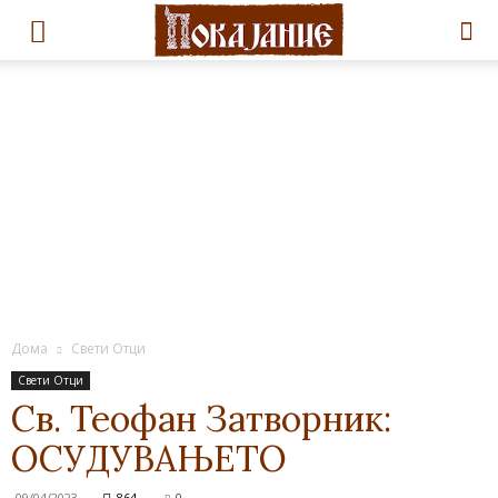
Дома
Свети Отци
Свети Отци
Св. Теофан Затворник:
ОСУДУВАЊЕТО
09/04/2023
864
0