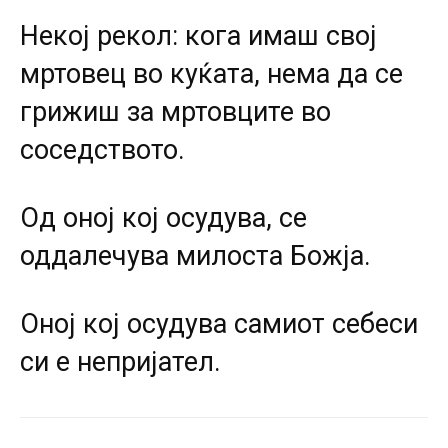
Некој рекол: кога имаш свој
мртовец во куќата, нема да се
грижиш за мртовците во
соседството.
Од оној кој осудува, се
оддалечува милоста Божја.
Оној кој осудува самиот себеси
си е непријател.