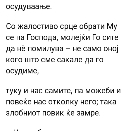
осудуваање.
Со жалостиво срце обрати Му
се на Господа, молејќи Го сите
да нè помилува – не само оној
кого што сме сакале да го
осудиме,
туку и нас самите, па можеби и
повеќе нас отколку него; така
злобниот повик ќе замре.