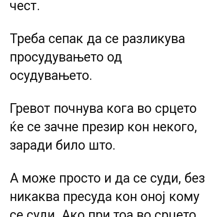
чест.
Треба сепак да се разликува
просудувањето од
осудувањето.
Гревот почнува кога во срцето
ќе се зачне презир кон некого,
заради било што.
А може просто и да се суди, без
никаква пресуда кон оној кому
се суди. Ако при тоа во срцето