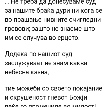
… Не треба да донесуваме суд
за нашите браќа дури ни кога се
во прашање нивните очигледни
гревови; зашто не знаеме што
им се случува во срцето.
Додека по нашиот суд
заслужуваат не знам каква
небесна казна,
тие можеби со своето покајание
и скрушеност гневот Божји
веќе го промениле во милост!