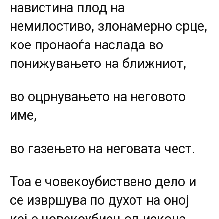
навистина плод на
немилостиво, злонамерно срце,
кое пронаоѓа наслада во
понижувањето на ближниот,
во оцрнувањето на неговото
име,
во газењето на неговата чест.
Тоа е човекоубиствено дело и
се извршува по духот на оној