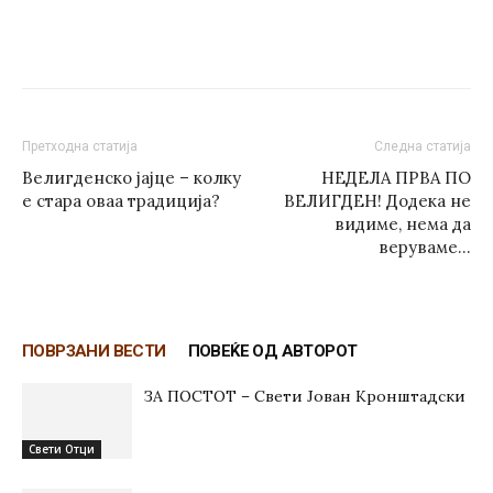
Претходна статија
Следна статија
Велигденско јајце – колку
НЕДЕЛА ПРВА ПО
е стара оваа традиција?
ВЕЛИГДЕН! Додека не
видиме, нема да
веруваме…
ПОВРЗАНИ ВЕСТИ
ПОВЕЌЕ ОД АВТОРОТ
ЗА ПОСТОТ – Свети Јован Кронштадски
Свети Отци