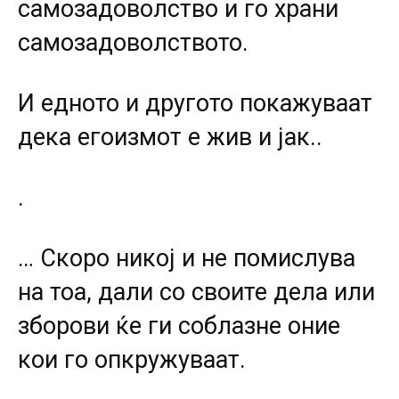
самозадоволство и го храни
самозадоволството.
И едното и другото покажуваат
дека егоизмот е жив и јак..
.
… Скоро никој и не помислува
на тоа, дали со своите дела или
зборови ќе ги соблазне оние
кои го опкружуваат.