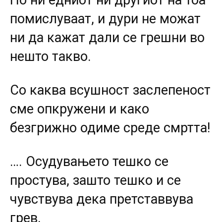
Но ни едниот ни другиот на тоа
помислуваат, и дури не можат
ни да кажат дали се грешни во
нешто такво.
Со каква всушност заслепеност
сме опкружени и како
безгрижно одиме среде смртта!
…. Осудувањето тешко се
простува, зашто тешко и се
чувствува дека претставвува
грев.