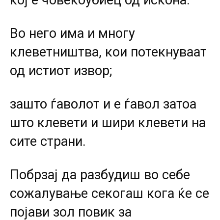
кој е човекоубиец од искона.
Во него има и многу
клеветништва, кои потекнуваат
од истиот извор;
зашто ѓаволот и е ѓавол затоа
што клевети и шири клевети на
сите страни.
Побрзај да разбудиш во себе
сожалување секогаш кога ќе се
појави зол повик за