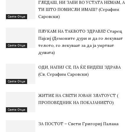
ГЛЕДАШ, НИ ЗАБИ ВО УСТАТА НЕМАМ, А
ТИ ШТО ПОМИСЛИ ИМАШ? (Серафим
Саровски)
Свети Отци
ПЛУКАМ НА ТАКВОТО ЗДРАВЈЕ! Старец
Пајсиј (Демоните дури и да го лекуваат
телото, го лекуваат за да ја умртват
Свети Отци
душата)
ОДИ, НАПИЈ СЕ, ПА ЌЕ БИДЕШ ЗДРАВА
(Св. Серафим Саровски)
Свети Отци
ЖИТИЕ НА СВЕТИ ЈОВАН ЗЛАТОУСТ (
ПРОПОВЕДНИК НА ПОКАЈАНИЕТО)
Свети Отци
ЗА ПОСТОТ – Свети Григориј Палама