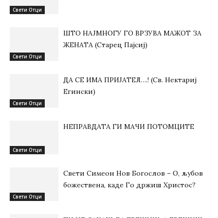
Свети Отци
ШТО НАЈМНОГУ ГО ВРЗУВА МАЖОТ ЗА
ЖЕНАТА (Старец Пајсиј)
Свети Отци
ДА СЕ ИМА ПРИЈАТЕЛ….! (Св. Нектариј
Егински)
Свети Отци
НЕПРАВДАТА ГИ МАЧИ ПОТОМЦИТЕ
Свети Отци
Свети Симеон Нов Богослов – О, љубов
божествена, каде Го држиш Христос?
Свети Отци