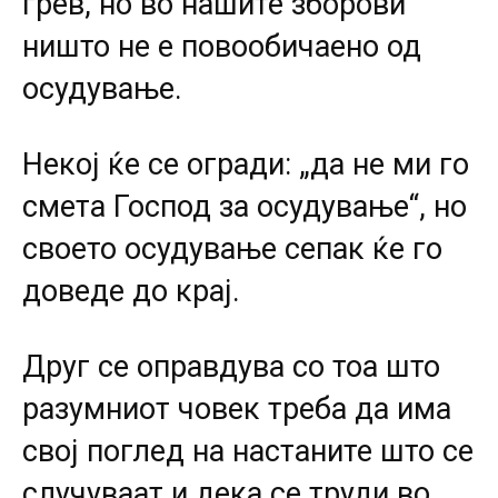
грев, но во нашите зборови
ништо не е повообичаено од
осудување.
Некој ќе се огради: „да не ми го
смета Господ за осудување“, но
своето осудување сепак ќе го
доведе до крај.
Друг се оправдува со тоа што
разумниот човек треба да има
свој поглед на настаните што се
случуваат и дека се труди во