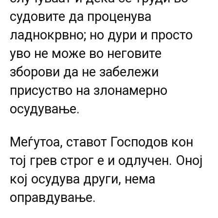
судовите да проценува
ладнокрвно; но дури и просто
уво не може во неговите
зборови да не забележи
присуство на злонамерно
осудување.
Меѓутоа, ставот Господов кон
тој грев строг е и одлучен. Оној
кој осудува други, нема
оправдување.