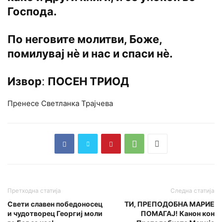
Господа.
По неговите молитви, Боже,
помилувај нѐ и нас и спаси нѐ.
Изворː ПОСЕН ТРИОД
Пренесе Светланка Трајчева
Претходна статија
Следна статија
Свети славен победоносец
ТИ, ПРЕПОДОБНА МАРИЕ
и чудотворец Георгиј моли
ПОМАГАЈ! Канон кон