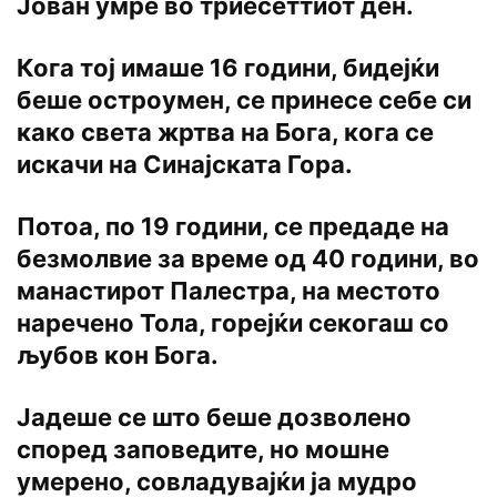
Јован умре во триесеттиот ден.
Кога тој имаше 16 години, бидејќи
беше остроумен, се принесе себе си
како света жртва на Бога, кога се
искачи на Синајската Гора.
Потоа, по 19 години, се предаде на
безмолвие за време од 40 години, во
манастирот Палестра, на местото
наречено Тола, горејќи секогаш со
љубов кон Бога.
Јадеше се што беше дозволено
според заповедите, но мошне
умерено, совладувајќи ја мудро