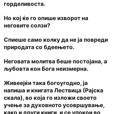
горделивоста.
Но кој ќе го опише изворот на
неговите солзи?
Спиеше само колку да не ја повреди
природата со бдеењето.
Неговата молитва беше постојана, а
љубовта кон Бога неизмерна.
Живеејќи така богоугодно, ја
напиша и книгата Лествица (Рајска
скала), во која го изложи своето
учење за духовното усовршување,
како и други книги, и се упокои во