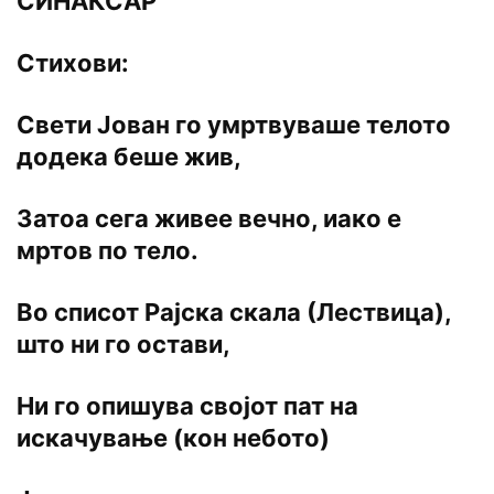
СИНАКСАР
Стихови:
Свети Јован го умртвуваше телото
додека беше жив,
Затоа сега живее вечно, иако е
мртов по тело.
Во списот Рајска скала (Лествица),
што ни го остави,
Ни го опишува својот пат на
искачување (кон небото)