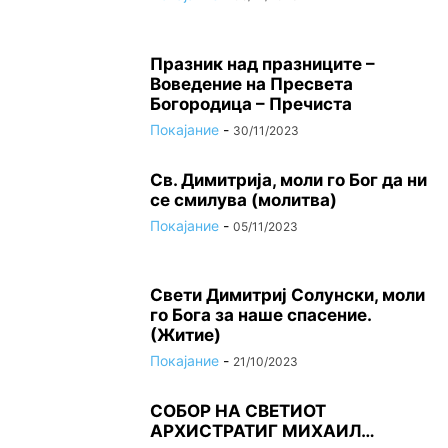
Празник над празниците –
Вoвeдeниe на Прeсвeта
Бoгoрoдица – Пречиста
Покајание
-
30/11/2023
Св. Димитрија, моли го Бог да ни
се смилува (молитва)
Покајание
-
05/11/2023
Свети Димитриј Солунски, моли
го Бога за наше спасение.
(Житие)
Покајание
-
21/10/2023
СОБОР НА СВЕТИОТ
АРХИСТРАТИГ МИХАИЛ…